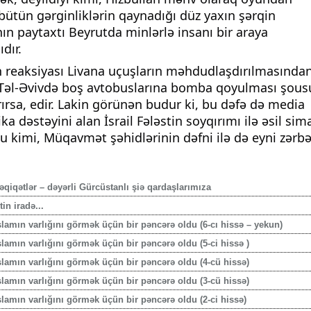
 bütün gərginliklərin qaynadığı düz yaxın şərqin
ın paytaxtı Beyrutda minlərlə insanı bir araya
dır.
n reaksiyası Livana uçuşların məhdudlaşdırılmasında
Təl-Əvivdə boş avtobuslarına bomba qoyulması şous
ırsa, edir. Lakin görünən budur ki, bu dəfə də media
 dəstəyini alan İsrail Fələstin soyqırımı ilə əsil sim
 kimi, Müqavmət şəhidlərinin dəfni ilə də eyni zərbə
qiqətlər – dəyərli Gürcüstanlı şiə qardaşlarımıza
n iradə...
lamın varlığını görmək üçün bir pəncərə oldu (6-cı hissə – yekun)
amın varlığını görmək üçün bir pəncərə oldu (5-ci hissə )
lamın varlığını görmək üçün bir pəncərə oldu (4-cü hissə)
lamın varlığını görmək üçün bir pəncərə oldu (3-cü hissə)
lamın varlığını görmək üçün bir pəncərə oldu (2-ci hissə)