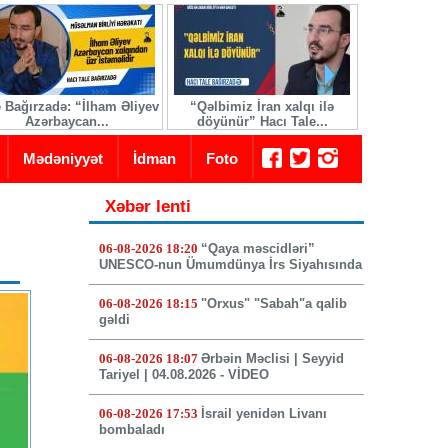
e Bağırzadə: “İlham Əliyev
“Qəlbimiz İran xalqı ilə
İranda yeni 
Azərbaycan...
döyünür” Hacı Tale...
seçi
Mədəniyyət
İdman
Foto
Xəbər lenti
06-08-2026 18:20
“Qaya məscidləri”
UNESCO-nun Ümumdünya İrs Siyahısında
06-08-2026 18:15
"Orxus" "Sabah"a qalib
gəldi
06-08-2026 18:07
Ərbəin Məclisi | Seyyid
Tariyel | 04.08.2026 - VİDEO
06-08-2026 17:53
İsrail yenidən Livanı
bombaladı