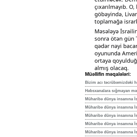
çıxarılmayıb. O,
göbəyində, Livan
toplamağa israrlı
Məsələyə İsraili
sonra ötən gün 
qədər nəyi bacar
oyununda Amerika
ortaya qoyulduğu
almış olacaq.
Müəllifin məqalələri:
Bizim acı təcrübəmizdəki hə
Həbsxanalara sığmayan məti
Müharibə dünya insanına İs
Müharibə dünya insanına İsl
Müharibə dünya insanına İs
Müharibə dünya insanına İs
Müharibə dünya insanına İs