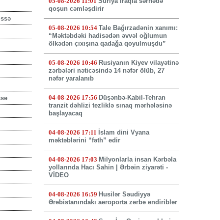
05-08-2026 11:01
Suriya İraqla sərhədə
qoşun cəmləşdirir
issə
05-08-2026 10:54
Tale Bağırzadənin xanımı:
“Məktəbdəki hadisədən əvvəl oğlumun
ölkədən çıxışına qadağa qoyulmuşdu”
05-08-2026 10:46
Rusiyanın Kiyev vilayətinə
zərbələri nəticəsində 14 nəfər ölüb, 27
nəfər yaralanıb
04-08-2026 17:56
Düşənbə-Kabil-Tehran
ssə
tranzit dəhlizi tezliklə sınaq mərhələsinə
başlayacaq
04-08-2026 17:11
İslam dini Vyana
məktəblərini “fəth” edir
04-08-2026 17:03
Milyonlarla insan Kərbəla
yollarında Hacı Sahin | Ərbəin ziyarəti -
VİDEO
04-08-2026 16:59
Husilər Səudiyyə
Ərəbistanındakı aeroporta zərbə endiriblər