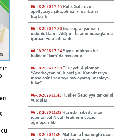
06-08-2026 17:45
Rüfət Səfərovun
apellyasiya şikayəti üzrə məhkəmə
başlayıb
06-08-2026 17:36
Biz coğrafiyamızın
üstünlüklərini ABŞ-ın, İsrailin maraqlarına
qurban verə bilmərik!
06-08-2026 17:24
Siyasi məhbus bir
həftədir "kars"da saxlanılır
nin
06-08-2026 12:39
Türkiyəli diplomat:
“Azərbaycan sülh sazişini Konstitusiya
ə
məsələsini sonraya saxlayaraq imzalaya
a
bilər”
06-08-2026 11:43
Husilər Səudiyyə tankerini
əri
vurdular
ç
06-08-2026 11:33
Hazırda həbsdə olan
ictimai fəal Nicat İbrahimin cəzası
ağırlaşdırılıb
-cü
06-08-2026 11:26
Məhkəmə İmamoğlu üçün
açılan hesaba Türkiyədən girişi