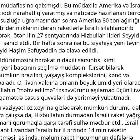
 müdafiəsinə qalxmışdı. Bu müdaxilə Amerika və İsra
ciddi narahatlıq yaratmış və nəticədə hazırlanan terr
rsuzluğa uğramasından sonra Amerika 80 ton ağırlığı
r dərinliklərini dərən raketlərlə İsraili silahlandırıb
rək, ötən ilin 27 sentyabrında Hizbullah lideri Seyyid
 şəhid etdi. Bir həftə sonra isə bu siyahıya yeni təyin
yid Haşim Səfuyəddin də əlavə edildi.
 öldürülməsini hərəkatın daxili sarsıntısı kimi
 yeni başçının seçilmə müddətini fürsət bilərək
ümkün əraziləri, yaşayış komplekslərini, kənd və
ladı. O, livan xalqına onların böyük ümid yeri olara
ullahın “məhv edilmə” təsəvvürünü aşılamaq üçün Liv
iqamətdə cəsus qüvvələri də yeritməyi yubatmadı.
bu vəziyyəti öz xeyrinə gizlədərək mümkün durumu qə
 çalışsa da, Hizbullahın durmadan İsraili raket yağış
manı qorumaqla qarşı tərəfi sülhə məcbur etdi. İsrail
ant Livandan İsrailə bir il ərzində 14 min raketin
f etməsi, əslində, məlum raket hücumunun dəfələrlə