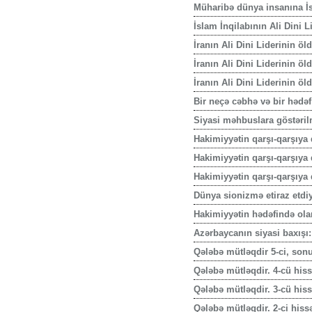
Müharibə dünya insanına İs
İslam İnqilabının Ali Dini 
İranın Ali Dini Liderinin ö
İranın Ali Dini Liderinin öl
İranın Ali Dini Liderinin öl
Bir neçə cəbhə və bir hədə
Siyasi məhbuslara göstəril
Hakimiyyətin qarşı-qarşıya 
Hakimiyyətin qarşı-qarşıya q
Hakimiyyətin qarşı-qarşıya 
Dünya sionizmə etiraz etdiy
Hakimiyyətin hədəfində ola
Azərbaycanın siyasi baxışı:
Qələbə mütləqdir 5-ci, son
Qələbə mütləqdir. 4-cü his
Qələbə mütləqdir. 3-cü his
Qələbə mütləqdir. 2-ci hiss