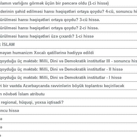
lamın varlığını görmək üçün bir pəncərə oldu (1-ci hissə)
Liderinin şəhid edilməsi hansı həqiqətləri ortaya qoydu? 4-cü, sonuncu h
ldürülməsi hansı həqiqətləri ortaya qoydu? 3-cü hissə.
dürülməsi hansı həqiqətləri ortaya qoydu? 2-ci hissə.
dürülməsi hansı həqiqətləri üzə çıxardı? 1-ci hissə
f: İSLAM
məyən humanizm Xocalı qatillərinə hədiyyə edildi
qoyduğu üç məktəb: Milli, Dini və Demokratik institutlar III - sonuncu hi
oyduğu üç məktəb: Milli, Dini və Demokratik institutlar - II hissə
qoyduğu üç məktəb: Milli, Dini və Demokratik institutlar - I hissə
i bir vaxtda Azərbaycanda ravvinlərin böyük toplantısı keçiriləcək
n növbəti İslam atributu
 regional, hüquqi, yoxsa iqtisadi?
uncu hissə
sə
sə
ə