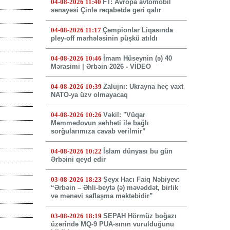
04-08-2026 11:40
FT: Avropa avtomobil
sənayesi Çinlə rəqabətdə geri qalır
04-08-2026 11:17
Çempionlar Liqasında
pley-off mərhələsinin püşkü atıldı
04-08-2026 10:46
İmam Hüseynin (ə) 40
Mərasimi | Ərbəin 2026 - VİDEO
04-08-2026 10:39
Zalujnı: Ukrayna heç vaxt
NATO-ya üzv olmayacaq
04-08-2026 10:26
Vəkil: "Vüqar
Məmmədovun səhhəti ilə bağlı
sorğularımıza cavab verilmir”
04-08-2026 10:22
İslam dünyası bu gün
Ərbəini qeyd edir
03-08-2026 18:23
Şeyx Hacı Faiq Nəbiyev:
“Ərbəin – Əhli-beytə (ə) məvəddət, birlik
və mənəvi saflaşma məktəbidir”
03-08-2026 18:19
SEPAH Hörmüz boğazı
üzərində MQ-9 PUA-sının vurulduğunu