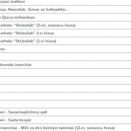
 siyasi məhbus
iyə, Nəsrullah, Sinvar və Səfiyəddin...
n Qəzza müharibəsi
ərhələ: “Hizbullah” (3-cü, sonuncu hissə)
ərhələ: “Hizbullah” 2-ci hissə
rhələ: “Hizbullah” (1-ci hissə)
sə.
hısında inanclılar
ri - Senariləşdirilmiş qətl
ri - Saxta broşür
anclılar - Milli və dini kimliyin təminatı (12-ci, sonuncu hissə)