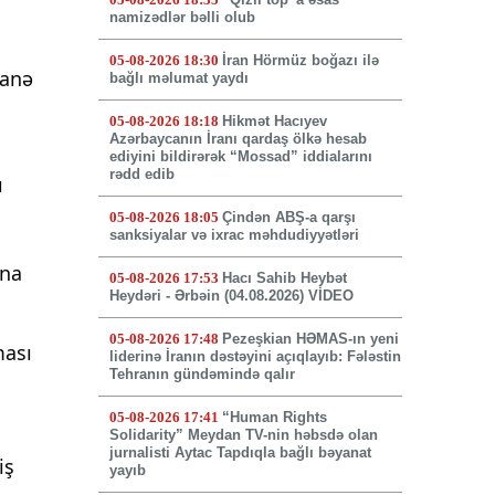
namizədlər bəlli olub
05-08-2026 18:30
İran Hörmüz boğazı ilə
ganə
bağlı məlumat yaydı
05-08-2026 18:18
Hikmət Hacıyev
Azərbaycanın İranı qardaş ölkə hesab
ediyini bildirərək “Mossad” iddialarını
rədd edib
ı
05-08-2026 18:05
Çindən ABŞ-a qarşı
sanksiyalar və ixrac məhdudiyyətləri
ına
05-08-2026 17:53
Hacı Sahib Heybət
Heydəri - Ərbəin (04.08.2026) VİDEO
05-08-2026 17:48
Pezeşkian HƏMAS-ın yeni
ması
liderinə İranın dəstəyini açıqlayıb: Fələstin
Tehranın gündəmində qalır
05-08-2026 17:41
“Human Rights
Solidarity” Meydan TV-nin həbsdə olan
jurnalisti Aytac Tapdıqla bağlı bəyanat
iş
yayıb