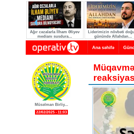
Skip to main content
Ağır cəzalarla İlham Əliyev
Liderimizin növbəti do
medianı susdura...
günündə Allahdan...
Ana səhifə
Gün
Müqavmət 
reaksiyas
Müsəlman Birliy...
22/02/2025 - 11:03