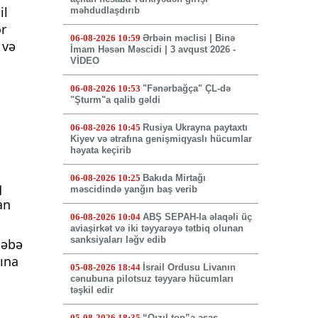
il
məhdudlaşdırıb
or
06-08-2026 10:59
Ərbəin məclisi | Binə
 və
İmam Həsən Məscidi | 3 avqust 2026 -
VİDEO
06-08-2026 10:53
"Fənərbağça" ÇL-də
"Şturm"a qalib gəldi
06-08-2026 10:45
Rusiya Ukrayna paytaxtı
Kiyev və ətrafına genişmiqyaslı hücumlar
həyata keçirib
06-08-2026 10:25
Bakıda Mirtağı
q
məscidində yanğın baş verib
an
06-08-2026 10:04
ABŞ SEPAH-la əlaqəli üç
aviaşirkət və iki təyyarəyə tətbiq olunan
sanksiyaları ləğv edib
ləbə
ına
05-08-2026 18:44
İsrail Ordusu Livanın
cənubuna pilotsuz təyyarə hücumları
təşkil edir
05-08-2026 18:35
“Qızıl top”a əsas