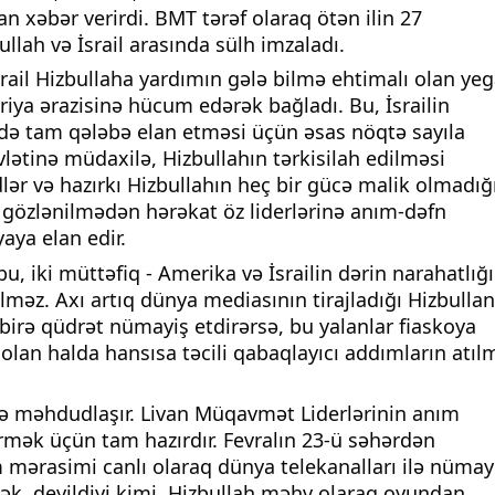
 xəbər verirdi. BMT tərəf olaraq ötən ilin 27
llah və İsrail arasında sülh imzaladı.
ail Hizbullaha yardımın gələ bilmə ehtimalı olan ye
riya ərazisinə hücum edərək bağladı. Bu, İsrailin
ndə tam qələbə elan etməsi üçün əsas nöqtə sayıla
övlətinə müdaxilə, Hizbullahın tərkisilah edilməsi
ər və hazırkı Hizbullahın heç bir gücə malik olmadığ
n gözlənilmədən hərəkat öz liderlərinə anım-dəfn
aya elan edir.
bu, iki müttəfiq - Amerika və İsrailin dərin narahatlığ
məz. Axı artıq dünya mediasının tirajladığı Hizbullan
birə qüdrət nümayiş etdirərsə, bu yalanlar fiaskoya
olan halda hansısa təcili qabaqlayıcı addımların atıl
lə məhdudlaşır. Livan Müqavmət Liderlərinin anım
rmək üçün tam hazırdır. Fevralın 23-ü səhərdən
mərasimi canlı olaraq dünya telekanalları ilə nümay
ək, deyildiyi kimi, Hizbullah məhv olaraq oyundan