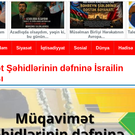
ğum
Azadlıqda olsaydım, yəqin ki,
Müsəlman Birliyi Hərəkatının
Tal
bu günün...
Avropa...
dəm
Siyasət
İqtisadiyyat
Sosial
Dünya
Hadisə
Şəhidlərinin dəfninə İsrailin
ı