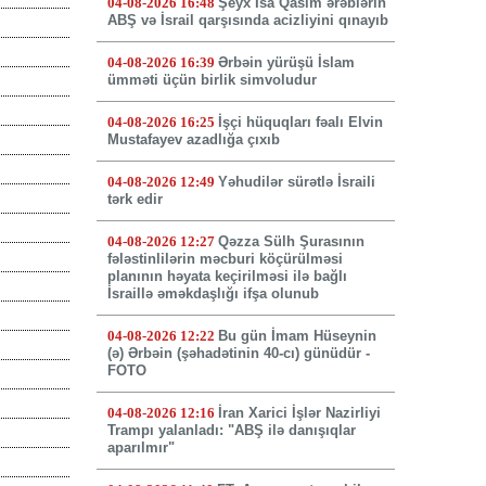
04-08-2026 16:48
Şeyx İsa Qasim ərəblərin
ABŞ və İsrail qarşısında acizliyini qınayıb
04-08-2026 16:39
Ərbəin yürüşü İslam
ümməti üçün birlik simvoludur
04-08-2026 16:25
İşçi hüquqları fəalı Elvin
Mustafayev azadlığa çıxıb
04-08-2026 12:49
Yəhudilər sürətlə İsraili
tərk edir
04-08-2026 12:27
Qəzza Sülh Şurasının
fələstinlilərin məcburi köçürülməsi
planının həyata keçirilməsi ilə bağlı
İsraillə əməkdaşlığı ifşa olunub
04-08-2026 12:22
Bu gün İmam Hüseynin
(ə) Ərbəin (şəhadətinin 40-cı) günüdür -
FOTO
04-08-2026 12:16
İran Xarici İşlər Nazirliyi
Trampı yalanladı: "ABŞ ilə danışıqlar
aparılmır"