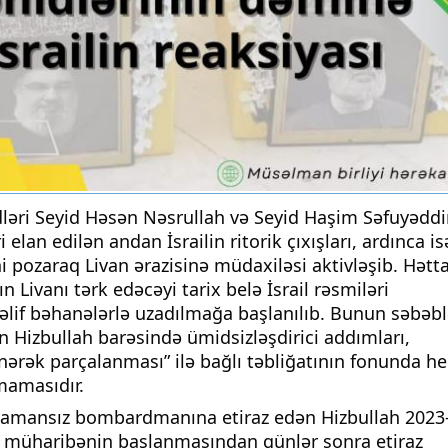
əri Seyid Həsən Nəsrullah və Seyid Haşim Səfuyəddi
elan edilən andan İsrailin ritorik çıxışları, ardınca is
ni pozaraq Livan ərazisinə müdaxiləsi aktivləşib. Hətt
ın Livanı tərk edəcəyi tarix belə İsrail rəsmiləri
lif bəhanələrlə uzadılmağa başlanılıb. Bunun səbəbl
lin Hizbullah barəsində ümidsizləşdirici addımları,
ənərək parçalanması” ilə bağlı təbliğatının fonunda he
mamasıdır.
a amansız bombardmanına etiraz edən Hizbullah 2023
a, müharibənin başlanmasından günlər sonra etiraz