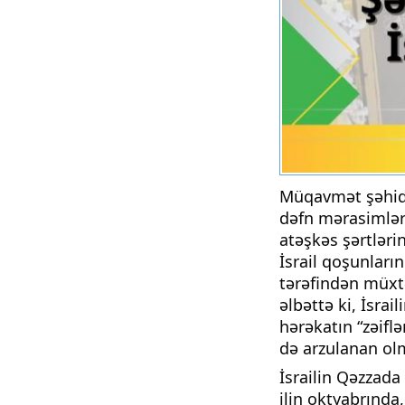
Müqavmət şəhidl
dəfn mərasimləri 
atəşkəs şərtləri
İsrail qoşunların
tərəfindən müxtə
əlbəttə ki, İsrai
hərəkatın “zəifl
də arzulanan ol
İsrailin Qəzzad
ilin oktyabrınd