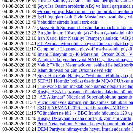
04-08-2026 16:59
Husilər Səudiyyə Ərəbistanındakı aeroporta zərbə e
04-08-2026 16:48
Şeyx İsa Qasim ərəblərin ABŞ və İsrail qarşısında a
04-08-2026 16:39
Ərbəin yürüşü İslam ümməti üçün birlik simvoludu
04-08-2026 16:25
İşçi hüquqları fəalı Elvin Mustafayev azadlığa çıxı
04-08-2026 12:49
Yəhudilər sürətlə İsraili tərk edir
04-08-2026 12:27
Qəzza Sülh Şurasının fələstinlilərin məcburi köçürül
04-08-2026 12:22
Bu gün İmam Hüseynin (ə) Ərbəin (şəhadətinin 4
04-08-2026 12:16
İran Xarici İşlər Nazirliyi Trampı yalanladı: "ABŞ i
04-08-2026 11:40
FT: Avropa avtomobil sənayesi Çinlə rəqabətdə geri
04-08-2026 11:17
Çempionlar Liqasında pley-off mərhələsinin püşkü a
04-08-2026 10:46
İmam Hüseynin (ə) 40 Mərasimi | Ərbəin 2026 -
04-08-2026 10:39
Zalujnı: Ukrayna heç vaxt NATO-ya üzv olmayac
04-08-2026 10:26
Vəkil: "Vüqar Məmmədovun səhhəti ilə bağlı sorğu
04-08-2026 10:22
İslam dünyası bu gün Ərbəini qeyd edir
03-08-2026 18:23
Şeyx Hacı Faiq Nəbiyev: “Ərbəin – Əhli-beytə (ə) 
03-08-2026 18:19
SEPAH Hörmüz boğazı üzərində MQ-9 PUA-sının v
03-08-2026 12:34
Türkiyədə bütün məktəblərdə namaz otaqları açıla
03-08-2026 12:30
Rusiya AZAL qəzasında ölənlərin ailələrinə 50 min d
03-08-2026 12:13
"AZ Alkmaar" Niderland Superkubokunu qazanıb
03-08-2026 11:34
Vuçiç Dunayda gəmiçiliyin dayanması təhlükəsi ba
03-08-2026 11:21
EŞQ KARVANI 2026 – 5-ci buraxılış - VİDEO
03-08-2026 11:16
"Günahları nə idi?" - BBC İranda hücumda 120 uş
03-08-2026 10:46
Rusiya Ukraynanın daha dörd yük gəmisini vurdu
03-08-2026 10:39
Petro Netanyahunu Seutadakı qeyri-qanuni miqras
03-08-2026 10:24
DEM Partiyası nümayəndə heyəti İmralı adasında 