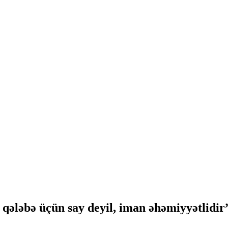
 qələbə üçün say deyil, iman əhəmiyyətlidir