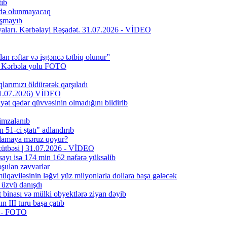
tıb
fadə olunmayacaq
aşmayıb
riyaları. Kərbəlayi Rəşadət. 31.07.2026 - VİDEO
dan rəftar və işgəncə tətbiq olunur”
f Kərbəla yolu FOTO
larımızı öldürərək qarşıladı
(31.07.2026) VİDEO
yət qədər qüvvəsinin olmadığını bildirib
 imzalanıb
51-ci ştatı" adlandırıb
oxlamaya məruz qoyur?
 xütbəsi | 31.07.2026 - VİDEO
sayı isə 174 min 162 nəfərə yüksəlib
şulan zəvvarlar
qaviləsinin ləğvi yüz milyonlarla dollara başa gələcək
 üzvü danışdı
binası və mülki obyektlərə ziyan dəyib
n III turu başa çatıb
r - FOTO