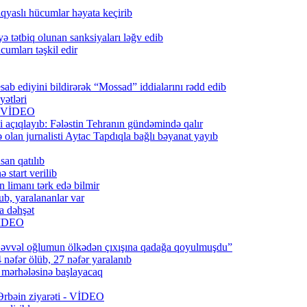
qyaslı hücumlar həyata keçirib
ə tətbiq olunan sanksiyaları ləğv edib
umları təşkil edir
ab ediyini bildirərək “Mossad” iddialarını rədd edib
ətləri
6) VİDEO
 açıqlayıb: Fələstin Tehranın gündəmində qalır
lan jurnalisti Aytac Tapdıqla bağlı bəyanat yayıb
san qatılıb
 start verilib
n limanı tərk edə bilmir
b, yaralananlar var
a dəhşət
 VİDEO
 əvvəl oğlumun ölkədən çıxışına qadağa qoyulmuşdu”
 nəfər ölüb, 27 nəfər yaralanıb
q mərhələsinə başlayacaq
 Ərbəin ziyarəti - VİDEO