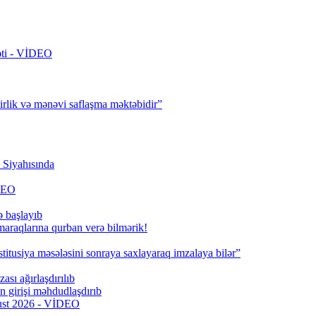
rəti - VİDEO
irlik və mənəvi saflaşma məktəbidir”
Siyahısında
İDEO
ə başlayıb
 maraqlarına qurban verə bilmərik!
titusiya məsələsini sonraya saxlayaraq imzalaya bilər”
ası ağırlaşdırılıb
girişi məhdudlaşdırıb
qust 2026 - VİDEO