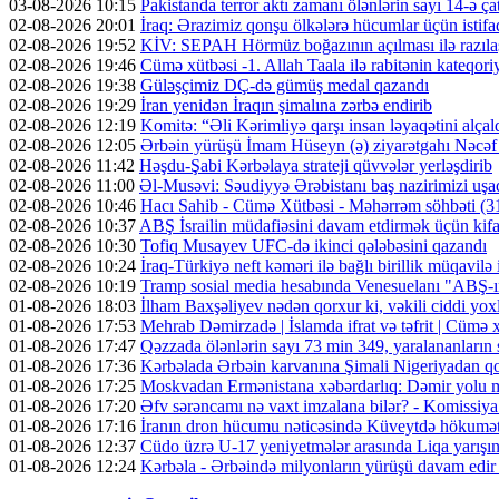
03-08-2026 10:15
Pakistanda terror aktı zamanı ölənlərin sayı 14-ə ça
02-08-2026 20:01
İraq: Ərazimiz qonşu ölkələrə hücumlar üçün isti
02-08-2026 19:52
KİV: SEPAH Hörmüz boğazının açılması ilə razıl
02-08-2026 19:46
Cümə xütbəsi -1. Allah Taala ilə rabitənin kateqo
02-08-2026 19:38
Güləşçimiz DÇ-də gümüş medal qazandı
02-08-2026 19:29
İran yenidən İraqın şimalına zərbə endirib
02-08-2026 12:19
Komitə: “Əli Kərimliyə qarşı insan ləyaqətini alçal
02-08-2026 12:05
Ərbəin yürüşü İmam Hüseyn (ə) ziyarətgahı Nəcə
02-08-2026 11:42
Həşdu-Şabi Kərbəlaya strateji qüvvələr yerləşdirib
02-08-2026 11:00
Əl-Musəvi: Səudiyyə Ərəbistanı baş nazirimizi uşaq
02-08-2026 10:46
Hacı Sahib - Cümə Xütbəsi - Məhərrəm söhbəti 
02-08-2026 10:37
ABŞ İsrailin müdafiəsini davam etdirmək üçün kifa
02-08-2026 10:30
Tofiq Musayev UFC-də ikinci qələbəsini qazandı
02-08-2026 10:24
İraq-Türkiyə neft kəməri ilə bağlı birillik müqavilə
02-08-2026 10:19
Tramp sosial media hesabında Venesuelanı "ABŞ-ın 
01-08-2026 18:03
İlham Baxşəliyev nədən qorxur ki, vəkili ciddi y
01-08-2026 17:53
Mehrab Dəmirzadə | İslamda ifrat və təfrit | Cümə
01-08-2026 17:47
Qəzzada ölənlərin sayı 73 min 349, yaralananların 
01-08-2026 17:36
Kərbəlada Ərbəin karvanına Şimali Nigeriyadan qo
01-08-2026 17:25
Moskvadan Ermənistana xəbərdarlıq: Dəmir yolu mü
01-08-2026 17:20
Əfv sərəncamı nə vaxt imzalana bilər? - Komissiya
01-08-2026 17:16
İranın dron hücumu nəticəsində Küveytdə hökumət 
01-08-2026 12:37
Cüdo üzrə U-17 yeniyetmələr arasında Liqa yarışını
01-08-2026 12:24
Kərbəla - Ərbəində milyonların yürüşü davam edi