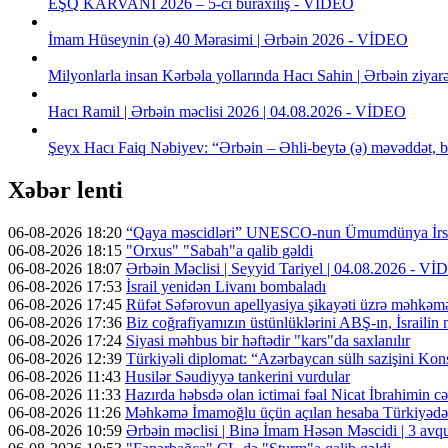
EŞQ KARVANI 2026 – 5-ci buraxılış - VİDEO
İmam Hüseynin (ə) 40 Mərasimi | Ərbəin 2026 - VİDEO
Milyonlarla insan Kərbəla yollarında Hacı Sahin | Ərbəin ziya
Hacı Ramil | Ərbəin məclisi 2026 | 04.08.2026 - VİDEO
Şeyx Hacı Faiq Nəbiyev: “Ərbəin – Əhli-beytə (ə) məvəddət, b
Xəbər lenti
06-08-2026 18:20
“Qaya məscidləri” UNESCO-nun Ümumdünya İrs 
06-08-2026 18:15
"Orxus" "Sabah"a qalib gəldi
06-08-2026 18:07
Ərbəin Məclisi | Seyyid Tariyel | 04.08.2026 - V
06-08-2026 17:53
İsrail yenidən Livanı bombaladı
06-08-2026 17:45
Rüfət Səfərovun apellyasiya şikayəti üzrə məhkəm
06-08-2026 17:36
Biz coğrafiyamızın üstünlüklərini ABŞ-ın, İsrailin
06-08-2026 17:24
Siyasi məhbus bir həftədir "kars"da saxlanılır
06-08-2026 12:39
Türkiyəli diplomat: “Azərbaycan sülh sazişini Kons
06-08-2026 11:43
Husilər Səudiyyə tankerini vurdular
06-08-2026 11:33
Hazırda həbsdə olan ictimai fəal Nicat İbrahimin cəz
06-08-2026 11:26
Məhkəmə İmamoğlu üçün açılan hesaba Türkiyədən 
06-08-2026 10:59
Ərbəin məclisi | Binə İmam Həsən Məscidi | 3 av