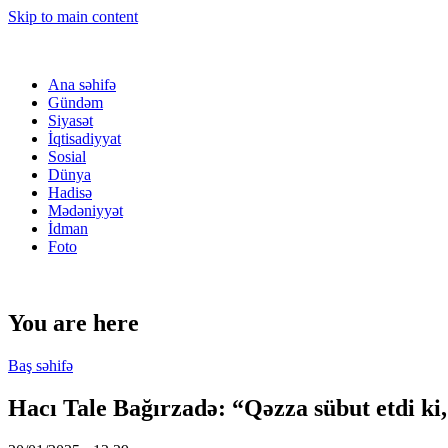
Skip to main content
Ana səhifə
Gündəm
Siyasət
İqtisadiyyat
Sosial
Dünya
Hadisə
Mədəniyyət
İdman
Foto
You are here
Baş səhifə
Hacı Tale Bağırzadə: “Qəzza sübut etdi ki,