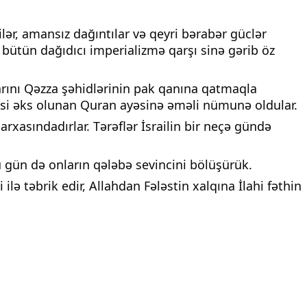
ər, amansız dağıntılar və qeyri bərabər güclər
bütün dağıdıcı imperializmə qarşı sinə gərib öz
arını Qəzza şəhidlərinin pak qanına qatmaqla
əbəsi əks olunan Quran ayəsinə əməli nümunə oldular.
arxasındadırlar. Tərəflər İsrailin bir neçə gündə
u gün də onların qələbə sevincini bölüşürük.
lə təbrik edir, Allahdan Fələstin xalqına İlahi fəthin