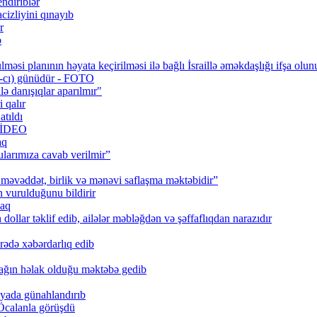
ndiriblər
cizliyini qınayıb
r
b
məsi planının həyata keçirilməsi ilə bağlı İsraillə əməkdaşlığı ifşa olun
0-cı) günüdür - FOTO
lə danışıqlar aparılmır"
 qalır
tıldı
 VİDEO
aq
larımıza cavab verilmir”
məvəddət, birlik və mənəvi saflaşma məktəbidir”
urulduğunu bildirir
caq
ollar təklif edib, ailələr məbləğdən və şəffaflıqdan narazıdır
rədə xəbərdarlıq edib
ağın həlak olduğu məktəbə gedib
iyada günahlandırıb
Öcalanla görüşdü