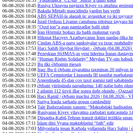
06-08-2026 10:53
"Fənərbağça" ÇL-də "Şturm"a qalib gəldi
06-08-2026 10:45
Rusiya Ukrayna paytaxtı Kiyev və ətrafına genişmi
06-08-2026 10:25
Bakıda Mirtağı məscidində yanğın baş verib
06-08-2026 10:04
ABŞ SEPAH-la əlaqəli üç aviaşirkət və iki təyyarəy
05-08-2026 18:44
İsrail Ordusu Livanın cənubuna pilotsuz təyyarə hüc
05-08-2026 18:35
“Qızıl top”a əsas namizədlər bəlli olub
05-08-2026 18:30
İran Hörmüz boğazı ilə bağlı məlumat yaydı
05-08-2026 18:18
Hikmət Hacıyev Azərbaycanın İranı qardaş ölkə hes
05-08-2026 18:05
Çindən ABŞ-a qarşı sanksiyalar və ixrac məhdudiyy
05-08-2026 17:53
Hacı Sahib Heybət Heydəri - Ərbəin (04.08.202
05-08-2026 17:48
Pezeşkian HƏMAS-ın yeni liderinə İranın dəstəyini
05-08-2026 17:41
“Human Rights Solidarity” Meydan TV-nin həbsdə o
05-08-2026 12:21
Bu ilki Ərbəinin mesajı
05-08-2026 12:08
İraq: Bu il Ərbəin ziyarətinə təxminən 20 milyon in
05-08-2026 11:50
UEFA Çempionlar Liqasında III təsnifat mərhələsinə
05-08-2026 11:32
Argentinada 45-dən çox taxıl gəmisi tətil səbəbində
05-08-2026 11:19
Ərbəin yürüşündə qarşıdurma: 140 nəfər həbs olunu
05-08-2026 11:11
2 ailənin 112 üzvü illər sonra dəfn olundu - Qəzzad
05-08-2026 11:06
Hacı Ramil | Ərbəin məclisi 2026 | 04.08.2026 -
05-08-2026 11:01
Suriya İraqla sərhədə qoşun cəmləşdirir
05-08-2026 10:54
Tale Bağırzadənin xanımı: “Məktəbdəki hadisədən
05-08-2026 10:46
Rusiyanın Kiyev vilayətinə zərbələri nəticəsində 14
04-08-2026 17:56
Düşənbə-Kabil-Tehran tranzit dəhlizi tezliklə sına
04-08-2026 17:11
İslam dini Vyana məktəblərini “fəth” edir
04-08-2026 17:03
Milyonlarla insan Kərbəla yollarında Hacı Sahin |