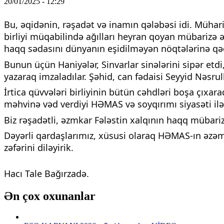
20/01/2025 - 12:29
Bu, əqidənin, rəşadət və inamın qələbəsi idi. Mühar
birliyi müqabilində ağılları heyran qoyan mübarizə
haqq sədasını dünyanın eşidilməyən nöqtələrinə qədə
Bunun üçün Haniyələr, Sinvarlar sinələrini sipər e
yazaraq imzaladılar. Şəhid, can fədaisi Seyyid Nəsr
İrtica qüvvələri birliyinin bütün cəhdləri boşa çıxar
məhvinə vəd verdiyi HƏMAS və soyqırımı siyasəti ilə 
Biz rəşadətli, əzmkar Fələstin xalqının haqq mübari
Dəyərli qardaşlarımız, xüsusi olaraq HƏMAS-ın əzəmətl
zəfərini diləyirik.
Hacı Tale Bağırzadə.
Ən çox oxunanlar