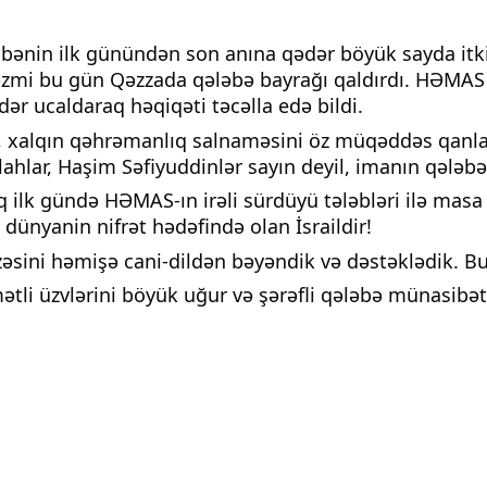
ibənin ilk günündən son anına qədər böyük sayda itkil
 əzmi bu gün Qəzzada qələbə bayrağı qaldırdı. HƏMAS 
r ucaldaraq həqiqəti təcəlla edə bildi.
tdi, xalqın qəhrəmanlıq salnaməsini öz müqəddəs qanl
ullahlar, Haşim Səfiyuddinlər sayın deyil, imanın qəl
aq ilk gündə HƏMAS-ın irəli sürdüyü tələbləri ilə masa 
dünyanin nifrət hədəfində olan İsraildir!
zəsini həmişə cani-dildən bəyəndik və dəstəklədik. B
i üzvlərini böyük uğur və şərəfli qələbə münasibəti i