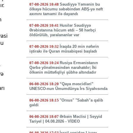
r.
07-08-2026 10:48
Səudiyyə Yəmənin bu
ölkəyə hücumu səbəbindən ABŞ-yə neft
axınını tamami ilə dayandı
n
07-08-2026 10:41
Husilər Səudiyyə
Ərəbistanına hücum etdi – 58 hərbçi
yasi
öldürülüb, yaralananlar var
bu
07-08-2026 10:32
İraqda 20 min nəfərin
iştirakı ilə Quran müsabiqəsi başladı
07-08-2026 10:24
Rusiya Ermənistanın
r
Qərbə yönəlməsindən narahatdır; İki
və
ölkənin müttəfiqliyi şübhə altındadır
06-08-2026 18:20
“Qaya məscidləri”
rı
UNESCO-nun Ümumdünya İrs Siyahısında
06-08-2026 18:15
"Orxus" "Sabah"a qalib
gəldi
06-08-2026 18:07
Ərbəin Məclisi | Seyyid
Tariyel | 04.08.2026 - VİDEO
06-08-2026 17:53
İsrail yenidən Livanı