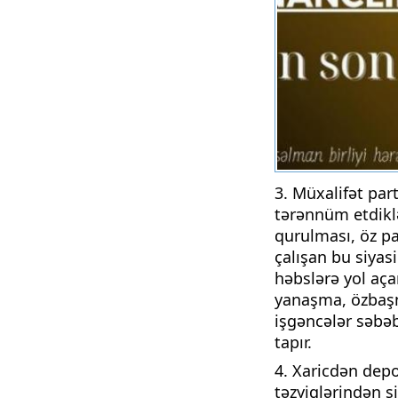
3. Müxalifət par
tərənnüm etdiklə
qurulması, öz pa
çalışan bu siyas
həbslərə yol aça
yanaşma, özbaşna
işgəncələr səbəb
tapır.
4. Xaricdən depo
təzyiqlərindən s