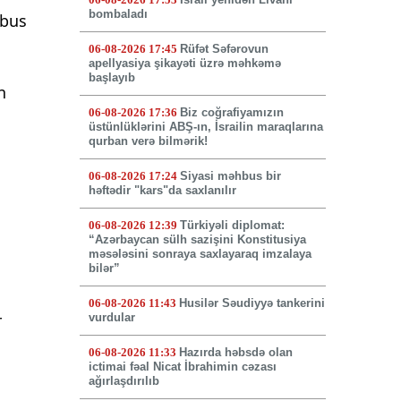
bombaladı
hbus
06-08-2026 17:45
Rüfət Səfərovun
apellyasiya şikayəti üzrə məhkəmə
başlayıb
n
06-08-2026 17:36
Biz coğrafiyamızın
üstünlüklərini ABŞ-ın, İsrailin maraqlarına
qurban verə bilmərik!
06-08-2026 17:24
Siyasi məhbus bir
həftədir "kars"da saxlanılır
06-08-2026 12:39
Türkiyəli diplomat:
“Azərbaycan sülh sazişini Konstitusiya
məsələsini sonraya saxlayaraq imzalaya
bilər”
06-08-2026 11:43
Husilər Səudiyyə tankerini
r
vurdular
06-08-2026 11:33
Hazırda həbsdə olan
ictimai fəal Nicat İbrahimin cəzası
q
ağırlaşdırılıb