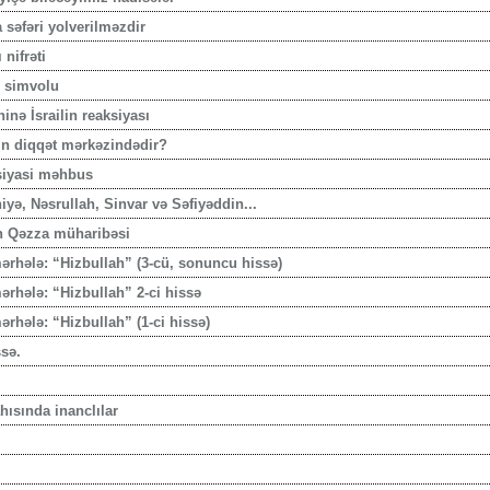
səfəri yolverilməzdir
nifrəti
q simvolu
nə İsrailin reaksiyası
in diqqət mərkəzindədir?
 siyasi məhbus
iyə, Nəsrullah, Sinvar və Səfiyəddin...
n Qəzza müharibəsi
ərhələ: “Hizbullah” (3-cü, sonuncu hissə)
ərhələ: “Hizbullah” 2-ci hissə
rhələ: “Hizbullah” (1-ci hissə)
sə.
hısında inanclılar