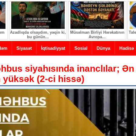
ğum
Azadlıqda olsaydım, yəqin ki,
Müsəlman Birliyi Hərəkatının
Tal
bu günün...
Avropa...
dəm
Siyasət
İqtisadiyyat
Sosial
Dünya
Hadisə
hbus siyahısında inanclılar; Ən
 yüksək (2-ci hissə)