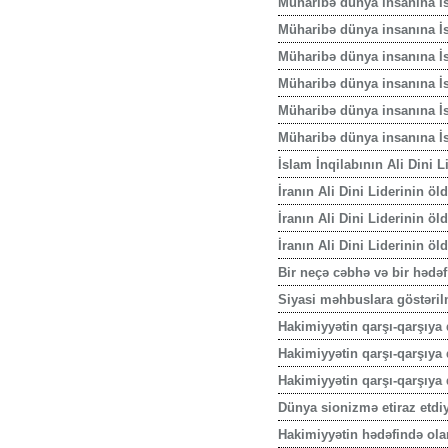
Müharibə dünya insanına İs
Müharibə dünya insanına İsl
Müharibə dünya insanına İs
Müharibə dünya insanına İs
Müharibə dünya insanına İs
Müharibə dünya insanına İs
İslam İnqilabının Ali Dini 
İranın Ali Dini Liderinin ö
İranın Ali Dini Liderinin öl
İranın Ali Dini Liderinin öl
Bir neçə cəbhə və bir hədə
Siyasi məhbuslara göstəril
Hakimiyyətin qarşı-qarşıya 
Hakimiyyətin qarşı-qarşıya q
Hakimiyyətin qarşı-qarşıya 
Dünya sionizmə etiraz etdiy
Hakimiyyətin hədəfində ola