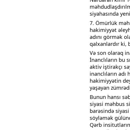
məhdudlaşdırılma
siyahasında yeni
7. Ömürlük məhk
hakimiyyət əleyh
adını görmək olar
qalxanlardır ki,
Və son olaraq ina
İnanclıların bu 
aktiv iştirakçı 
inanclıların adı
hakimiyyətin dey
yaşayan zümrədi
Bunun hansı sə
siyasi məhbus si
barəsində siyasi 
söyləmək gülünc
Qərb insitutları