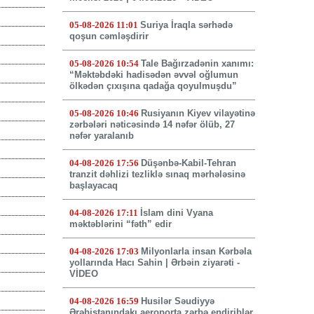
05-08-2026 11:01
Suriya İraqla sərhədə
qoşun cəmləşdirir
05-08-2026 10:54
Tale Bağırzadənin xanımı:
“Məktəbdəki hadisədən əvvəl oğlumun
ölkədən çıxışına qadağa qoyulmuşdu”
05-08-2026 10:46
Rusiyanın Kiyev vilayətinə
zərbələri nəticəsində 14 nəfər ölüb, 27
nəfər yaralanıb
04-08-2026 17:56
Düşənbə-Kabil-Tehran
tranzit dəhlizi tezliklə sınaq mərhələsinə
başlayacaq
04-08-2026 17:11
İslam dini Vyana
məktəblərini “fəth” edir
04-08-2026 17:03
Milyonlarla insan Kərbəla
yollarında Hacı Sahin | Ərbəin ziyarəti -
VİDEO
04-08-2026 16:59
Husilər Səudiyyə
Ərəbistanındakı aeroporta zərbə endiriblər