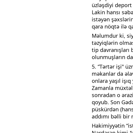
üzləşdiyi depor
Lakin hansı səb
istəyən şəxsləri
qara nöqtə ilə q
Məlumdur ki, siy
təzyiqlərin olmas
tip davranışları
olunmuşların da
5. “Tərtər işi" 
məkanlar da əlav
onlara yaşıl iş
Zamanla müxtəlif
sonradan o ərazi
qoyub. Son Gədə
püskürdən (hansı 
addımı bəlli bir 
Hakimiyyətin “ist
Nardaran kimi 10