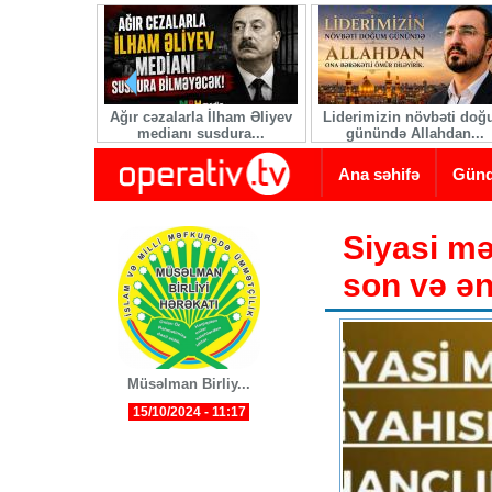
Skip to main content
Ağır cəzalarla İlham Əliyev
Liderimizin növbəti do
medianı susdura...
günündə Allahdan...
Ana səhifə
Gün
Siyasi mə
son və ən
Müsəlman Birliy...
15/10/2024 - 11:17