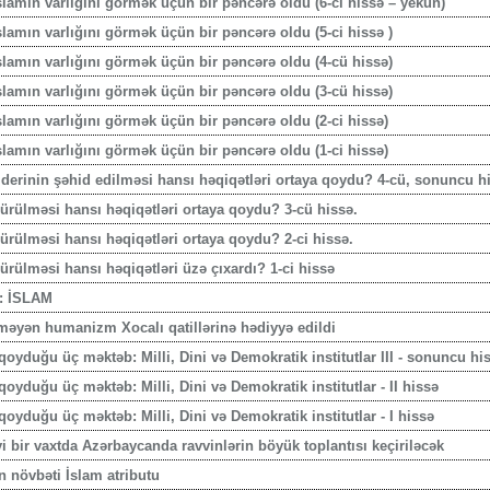
lamın varlığını görmək üçün bir pəncərə oldu (6-cı hissə – yekun)
amın varlığını görmək üçün bir pəncərə oldu (5-ci hissə )
lamın varlığını görmək üçün bir pəncərə oldu (4-cü hissə)
lamın varlığını görmək üçün bir pəncərə oldu (3-cü hissə)
lamın varlığını görmək üçün bir pəncərə oldu (2-ci hissə)
lamın varlığını görmək üçün bir pəncərə oldu (1-ci hissə)
Liderinin şəhid edilməsi hansı həqiqətləri ortaya qoydu? 4-cü, sonuncu h
ldürülməsi hansı həqiqətləri ortaya qoydu? 3-cü hissə.
dürülməsi hansı həqiqətləri ortaya qoydu? 2-ci hissə.
dürülməsi hansı həqiqətləri üzə çıxardı? 1-ci hissə
f: İSLAM
məyən humanizm Xocalı qatillərinə hədiyyə edildi
qoyduğu üç məktəb: Milli, Dini və Demokratik institutlar III - sonuncu hi
oyduğu üç məktəb: Milli, Dini və Demokratik institutlar - II hissə
qoyduğu üç məktəb: Milli, Dini və Demokratik institutlar - I hissə
i bir vaxtda Azərbaycanda ravvinlərin böyük toplantısı keçiriləcək
n növbəti İslam atributu