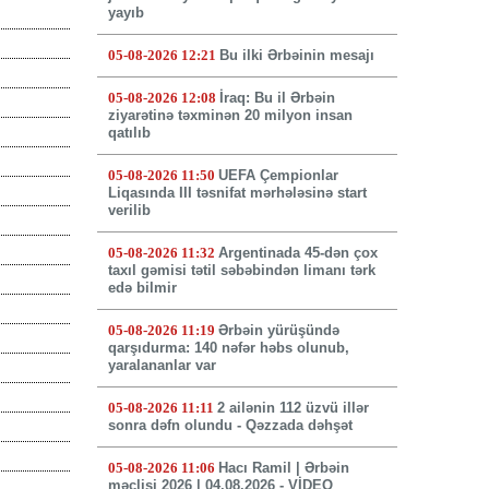
yayıb
05-08-2026 12:21
Bu ilki Ərbəinin mesajı
05-08-2026 12:08
İraq: Bu il Ərbəin
ziyarətinə təxminən 20 milyon insan
qatılıb
05-08-2026 11:50
UEFA Çempionlar
Liqasında III təsnifat mərhələsinə start
verilib
05-08-2026 11:32
Argentinada 45-dən çox
taxıl gəmisi tətil səbəbindən limanı tərk
edə bilmir
05-08-2026 11:19
Ərbəin yürüşündə
qarşıdurma: 140 nəfər həbs olunub,
yaralananlar var
05-08-2026 11:11
2 ailənin 112 üzvü illər
sonra dəfn olundu - Qəzzada dəhşət
05-08-2026 11:06
Hacı Ramil | Ərbəin
məclisi 2026 | 04.08.2026 - VİDEO