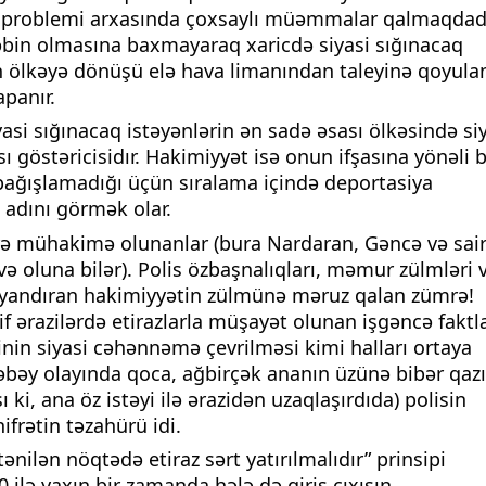
t problemi arxasında çoxsaylı müəmmalar qalmaqdadı
əbin olmasına baxmayaraq xaricdə siyasi sığınacaq
n ölkəyə dönüşü elə hava limanından taleyinə qoyula
apanır.
asi sığınacaq istəyənlərin ən sadə əsası ölkəsində si
ı göstəricisidır. Hakimiyyət isə onun ifşasına yönəli 
 bağışlamadığı üçün sıralama içində deportasiya
 adını görmək olar.
üzrə mühakimə olunanlar (bura Nardaran, Gəncə və sai
ə oluna bilər). Polis özbaşnalıqları, məmur zülmləri 
ıq yandıran hakimiyyətin zülmünə məruz qalan zümrə!
 ərazilərdə etirazlarla müşayət olunan işgəncə faktla
nin siyasi cəhənnəmə çevrilməsi kimi halları ortaya
bəy olayında qoca, ağbirçək ananın üzünə bibər qazı
ki, ana öz istəyi ilə ərazidən uzaqlaşırdıda) polisin
nifrətin təzahürü idi.
ənilən nöqtədə etiraz sərt yatırılmalıdır” prinsipi
 ilə yaxın bir zamanda hələ də giriş çıxışın