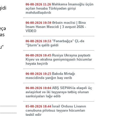
ı
06-08-2026 11:26
Məhkəmə İmamoğlu üçün
idi
açılan hesaba Türkiyədən girişi
məhdudlaşdırıb
06-08-2026 10:59
Ərbəin məclisi | Binə
İmam Həsən Məscidi | 3 avqust 2026 -
eçə
VİDEO
sas
06-08-2026 10:53
"Fənərbağça" ÇL-də
"Şturm"a qalib gəldi
u”
06-08-2026 10:45
Rusiya Ukrayna paytaxtı
Kiyev və ətrafına genişmiqyaslı hücumlar
həyata keçirib
06-08-2026 10:25
Bakıda Mirtağı
məscidində yanğın baş verib
06-08-2026 10:04
ABŞ SEPAH-la əlaqəli üç
aviaşirkət və iki təyyarəyə tətbiq olunan
sanksiyaları ləğv edib
05-08-2026 18:44
İsrail Ordusu Livanın
cənubuna pilotsuz təyyarə hücumları
təşkil edir