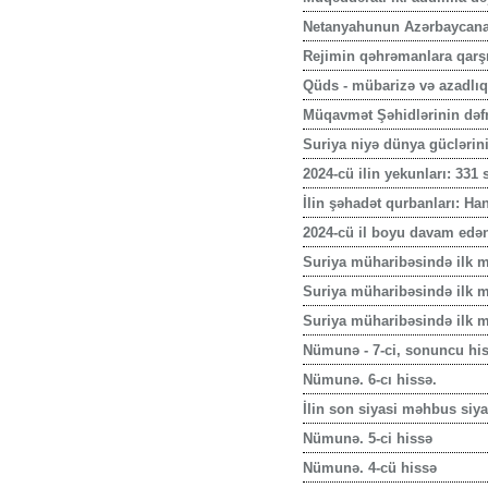
Netanyahunun Azərbaycana 
Rejimin qəhrəmanlara qarşı 
Qüds - mübarizə və azadlı
Müqavmət Şəhidlərinin dəfni
Suriya niyə dünya güclərin
2024-cü ilin yekunları: 331
İlin şəhadət qurbanları: Han
2024-cü il boyu davam edə
Suriya müharibəsində ilk m
Suriya müharibəsində ilk m
Suriya müharibəsində ilk mə
Nümunə - 7-ci, sonuncu his
Nümunə. 6-cı hissə.
İlin son siyasi məhbus siya
Nümunə. 5-ci hissə
Nümunə. 4-cü hissə