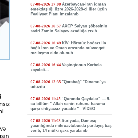
07-08-2026 17:08
Azərbaycan-İran idman
əməkdaşlığı üzrə 2026-2028-ci illər üçün
Fəaliyyət Planı imzalanıb
07-08-2026 16:57
AXCP Salyan şöbəsinin
sədri Zamin Salayev azadlığa çıxıb
07-08-2026 16:49
KİV: Hörmüz boğazı ilə
bağlı İran və Oman arasında müvəqqəti
razılaşma əldə olunub
07-08-2026 16:44
Vaşinqtonun Kərbəla
xəyaləti…
07-08-2026 12:35
"Qarabağ" "Dinamo"ya
uduzdu
i
07-08-2026 11:45
“Quranda Qaydalar” — 9-
nsız
cu bölüm " Allah sənin ruhunu harama
qarşı ehtiyacsız yaradıb " - VİDEO
ni
07-08-2026 11:03
Suriyada, Dəməşq
yaxınlığında mikroavtobusda partlayış baş
 və
verib, 14 mülki şəxs yaralanıb
aşın