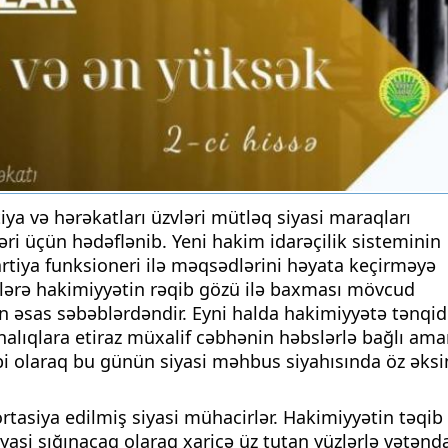
tiya və hərəkatları üzvləri mütləq siyasi maraqları
ri üçün hədəflənib. Yeni hakim idarəçilik sisteminin
rtiya funksioneri ilə məqsədlərini həyata keçirməyə
ilərə hakimiyyətin rəqib gözü ilə baxması mövcud
n əsas səbəblərdəndir. Eyni halda hakimiyyətə tənqid
lıqlara etiraz müxalif cəbhənin həbslərlə bağlı ama
i olaraq bu günün siyasi məhbus siyahısında öz əksi
rtasiya edilmiş siyasi mühacirlər. Hakimiyyətin təqib
iyasi sığınacaq olaraq xaricə üz tutan yüzlərlə vətənd