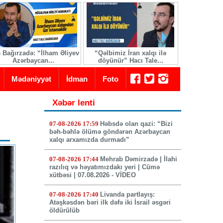
e Bağırzadə: “İlham Əliyev
“Qəlbimiz İran xalqı ilə
İranda yeni 
Azərbaycan...
döyünür” Hacı Tale...
seçi
Mədəniyyət
İdman
Foto
Xəbər lenti
07-08-2026 17:59
Həbsdə olan qazi: “Bizi
bəh-bəhlə ölümə göndərən Azərbaycan
xalqı arxamızda durmadı”
07-08-2026 17:44
Mehrab Dəmirzadə | İlahi
razılıq və həyatımızdakı yeri | Cümə
xütbəsi | 07.08.2026 - VİDEO
07-08-2026 17:40
Livanda partlayış:
Atəşkəsdən bəri ilk dəfə iki İsrail əsgəri
öldürülüb