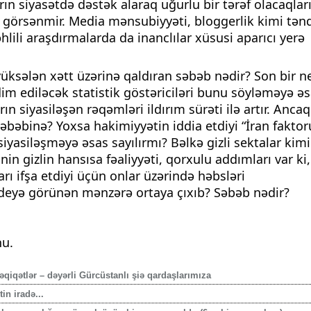
ın siyasətdə dəstək alaraq uğurlu bir tərəf olacaqlar
al görsənmir. Media mənsubiyyəti, bloggerlik kimi tənq
hlili araşdırmalarda da inanclılar xüsusi aparıcı yerə
yüksələn xətt üzərinə qaldıran səbəb nədir? Son bir n
dim ediləcək statistik göstəriciləri bunu söyləməyə ə
arın siyasiləşən rəqəmləri ildırım sürəti ilə artır. Ancaq
səbəbinə? Yoxsa hakimiyyətin iddia etdiyi “İran faktor
iyasiləşməyə əsas sayılırmı? Bəlkə gizli sektalar kimi
in gizlin hansısa fəaliyyəti, qorxulu addımları var ki,
rı ifşa etdiyi üçün onlar üzərində həbsləri
 deyə görünən mənzərə ortaya çıxıb? Səbəb nədir?
nu.
qiqətlər – dəyərli Gürcüstanlı şiə qardaşlarımıza
n iradə...