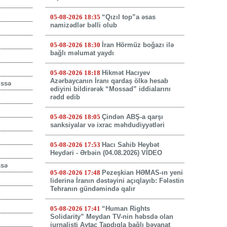
05-08-2026 18:35
“Qızıl top”a əsas
namizədlər bəlli olub
05-08-2026 18:30
İran Hörmüz boğazı ilə
bağlı məlumat yaydı
05-08-2026 18:18
Hikmət Hacıyev
Azərbaycanın İranı qardaş ölkə hesab
issə
ediyini bildirərək “Mossad” iddialarını
rədd edib
05-08-2026 18:05
Çindən ABŞ-a qarşı
sanksiyalar və ixrac məhdudiyyətləri
05-08-2026 17:53
Hacı Sahib Heybət
Heydəri - Ərbəin (04.08.2026) VİDEO
ssə
05-08-2026 17:48
Pezeşkian HƏMAS-ın yeni
liderinə İranın dəstəyini açıqlayıb: Fələstin
Tehranın gündəmində qalır
05-08-2026 17:41
“Human Rights
Solidarity” Meydan TV-nin həbsdə olan
jurnalisti Aytac Tapdıqla bağlı bəyanat