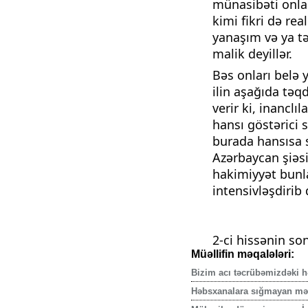
münasibəti onlar
kimi fikri də re
yanaşım və ya tə
malik deyillər.
Bəs onları belə 
ilin aşağıda təq
verir ki, inanclıl
hansı göstərici 
burada hansısa s
Azərbaycan şiəsin
hakimiyyət bunla
intensivləşdirib
2-ci hissənin so
Müəllifin məqalələri:
Bizim acı təcrübəmizdəki hə
Həbsxanalara sığmayan məti