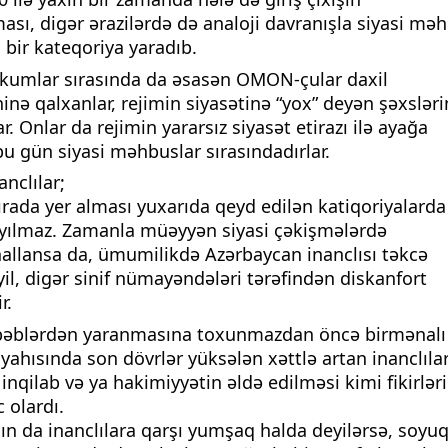
sı, digər ərazilərdə də analoji davranışla siyasi mə
 bir kateqoriya yaradıb.
umlar sırasında da əsasən OMON-çular daxil
inə qalxanlar, rejimin siyasətinə “yox” deyən şəxsləri
. Onlar da rejimin yararsız siyasət etirazı ilə ayağa
 bu gün siyasi məhbuslar sırasındadırlar.
nclılar;
sırada yer alması yuxarıda qeyd edilən katiqoriyalarda
sayılmaz. Zamanla müəyyən siyasi çəkişmələrdə
 hallansa da, ümumilikdə Azərbaycan inanclısı təkcə
il, digər sinif nümayəndələri tərəfindən diskanfort
r.
bəblərdən yaranmasına toxunmazdan öncə birmənalı
yahısında son dövrlər yüksələn xəttlə artan inanclıla
inqilab və ya hakimiyyətin əldə edilməsi kimi fikirləri
 olardı.
nın da inanclılara qarşı yumşaq halda deyilərsə, soyu