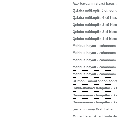
Azərbaycanın siyasi baxışı:
Qələbə mütləqdir 5-ci, son
Qələbə mütləqdir. 4-cü his
Qələbə mütləqdir. 3-cü his
Qələbə mütləqdir. 2-ci hiss
Qələbə mütləqdir. 1-ci hiss
Məhbus həyatı - cəhənnəm q
Məhbus həyatı - cəhənnəm q
Məhbus həyatı - cəhənnəm q
Məhbus həyatı - cəhənnəm q
Məhbus həyatı - cəhənnəm q
Qurban, Ramazandan sonra
Qeyri-ənənəvi təriqətlər - 
Qeyri-ənənəvi təriqətlər - 
Qeyri-ənənəvi təriqətlər - A
Şaxta vurmuş Ərəb baharı
Müqəddəratı iki addımla də