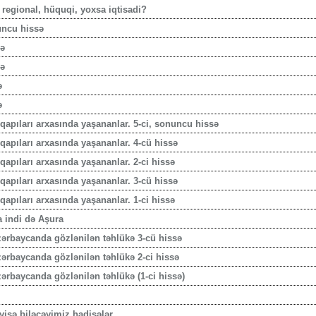
 regional, hüquqi, yoxsa iqtisadi?
uncu hissə
sə
sə
ə
ə
apıları arxasında yaşananlar. 5-ci, sonuncu hissə
apıları arxasında yaşananlar. 4-cü hissə
apıları arxasında yaşananlar. 2-ci hissə
apıları arxasında yaşananlar. 3-cü hissə
apıları arxasında yaşananlar. 1-ci hissə
 indi də Aşura
Azərbaycanda gözlənilən təhlükə 3-cü hissə
Azərbaycanda gözlənilən təhlükə 2-ci hissə
zərbaycanda gözlənilən təhlükə (1-ci hissə)
yişə biləcəyimiz hadisələr