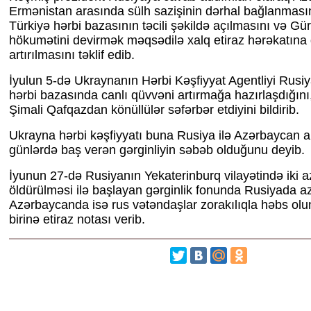
Ermənistan arasında sülh sazişinin dərhal bağlanmas
Türkiyə hərbi bazasının təcili şəkildə açılmasını və Gü
hökumətini devirmək məqsədilə xalq etiraz hərəkatına 
artırılmasını təklif edib.
İyulun 5-də Ukraynanın Hərbi Kəşfiyyat Agentliyi Rusi
hərbi bazasında canlı qüvvəni artırmağa hazırlaşdığın
Şimali Qafqazdan könüllülər səfərbər etdiyini bildirib.
Ukrayna hərbi kəşfiyyatı buna Rusiya ilə Azərbaycan 
günlərdə baş verən gərginliyin səbəb olduğunu deyib.
İyunun 27-də Rusiyanın Yekaterinburq vilayətində iki 
öldürülməsi ilə başlayan gərginlik fonunda Rusiyada a
Azərbaycanda isə rus vətəndaşlar zorakılıqla həbs olunu
birinə etiraz notası verib.