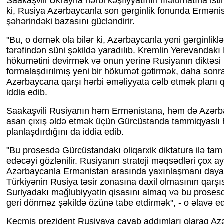
Saakaşvili Ukrayna hərbi kəşfiyyatının məlumatına ist
ki, Rusiya Azərbaycanla son gərginlik fonunda Erməni
şəhərindəki bazasını gücləndirir.
"Bu, o demək ola bilər ki, Azərbaycanla yeni gərginlikl
tərəfindən süni şəkildə yaradılıb. Kremlin Yerevandakı
hökumətini devirmək və onun yerinə Rusiyanın diktəsi 
formalaşdırılmış yeni bir hökumət gətirmək, daha sonr
Azərbaycana qarşı hərbi əməliyyata cəlb etmək planı qu
iddia edib.
Saakaşvili Rusiyanın həm Ermənistana, həm də Azər
asan çıxış əldə etmək üçün Gürcüstanda tammiqyaslı h
planlaşdırdığını da iddia edib.
"Bu prosesdə Gürcüstandakı oliqarxik diktatura ilə ta
edəcəyi gözlənilir. Rusiyanın strateji məqsədləri çox ay
Azərbaycanla Ermənistan arasında yaxınlaşmanı day
Türkiyənin Rusiya təsir zonasına daxil olmasının qarşı
Suriyadakı məğlubiyyətin qisasını almaq və bu proses
geri dönməz şəkildə özünə tabe etdirmək", - o əlavə ed
Keçmiş prezident Rusiyaya cavab addımları olaraq Az