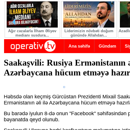
Skip to main content
Ağır cəzalarla İlham Əliyev
Liderimizin növbəti doğum
Azadlı
medianı susdura...
günündə Allahdan...
Ana səhifə
Gündəm
Si
Saakaşvili: Rusiya Ermənistanın əl
Azərbaycana hücum etməyə hazır
Həbsdə olan keçmiş Gürcüstan Prezidenti Mixail Saaka
Ermənistanın əli ilə Azərbaycana hücum etməyə hazırla
Bu barədə iyulun 8-də onun "Facebook" səhifəsindən p
bəyanatda qeyd olunub.