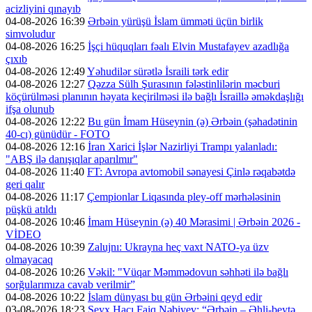
acizliyini qınayıb
04-08-2026 16:39
Ərbəin yürüşü İslam ümməti üçün birlik
simvoludur
04-08-2026 16:25
İşçi hüquqları fəalı Elvin Mustafayev azadlığa
çıxıb
04-08-2026 12:49
Yəhudilər sürətlə İsraili tərk edir
04-08-2026 12:27
Qəzza Sülh Şurasının fələstinlilərin məcburi
köçürülməsi planının həyata keçirilməsi ilə bağlı İsraillə əməkdaşlığı
ifşa olunub
04-08-2026 12:22
Bu gün İmam Hüseynin (ə) Ərbəin (şəhadətinin
40-cı) günüdür - FOTO
04-08-2026 12:16
İran Xarici İşlər Nazirliyi Trampı yalanladı:
"ABŞ ilə danışıqlar aparılmır"
04-08-2026 11:40
FT: Avropa avtomobil sənayesi Çinlə rəqabətdə
geri qalır
04-08-2026 11:17
Çempionlar Liqasında pley-off mərhələsinin
püşkü atıldı
04-08-2026 10:46
İmam Hüseynin (ə) 40 Mərasimi | Ərbəin 2026 -
VİDEO
04-08-2026 10:39
Zalujnı: Ukrayna heç vaxt NATO-ya üzv
olmayacaq
04-08-2026 10:26
Vəkil: "Vüqar Məmmədovun səhhəti ilə bağlı
sorğularımıza cavab verilmir”
04-08-2026 10:22
İslam dünyası bu gün Ərbəini qeyd edir
03-08-2026 18:23
Şeyx Hacı Faiq Nəbiyev: “Ərbəin – Əhli-beytə