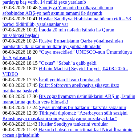
partlayış baş verib, 14 mülki şəxs yaralanıb
07-08-2026 10:48
Səudiyyə Yəmənin bu ölkəyə hücumu
səbəbindən ABŞ-yə neft axınını tamami ilə dayandı
07-08-2026 10:41
Husilər Səudiyyə Ərəbistanına hücum etdi – 58
hərbçi öldürülüb, yaralananlar var
07-08-2026 10:32
İraqda 20 min nəfərin iştirakı ilə Quran
müsabiqəsi başladı
07-08-2026 10:24
Rusiya Ermənistanın Qərbə yönəlməsindən
narahatdır; İki ölkənin müttəfiqliyi şübhə altındadır
06-08-2026 18:20
“Qaya məscidləri” UNESCO-nun Ümumdünya
İrs Siyahısında
06-08-2026 18:15
"Orxus" "Sabah"a qalib gəldi
06-08-2026 18:07
Ərbəin Məclisi | Seyyid Tariyel | 04.08.2026 -
VİDEO
06-08-2026 17:53
İsrail yenidən Livanı bombaladı
06-08-2026 17:45
Rüfət Səfərovun apellyasiya şikayəti üzrə
məhkəmə başlayıb
06-08-2026 17:36
Biz coğrafiyamızın üstünlüklərini ABŞ-ın, İsrailin
maraqlarına qurban verə bilmərik!
06-08-2026 17:24
Siyasi məhbus bir həftədir "kars"da saxlanılır
06-08-2026 12:39
Türkiyəli diplomat: “Azərbaycan sülh sazişini
Konstitusiya məsələsini sonraya saxlayaraq imzalaya bilər”
06-08-2026 11:43
Husilər Səudiyyə tankerini vurdular
06-08-2026 11:33
Hazırda həbsdə olan ictimai fəal Nicat İbrahimin
cəzası ağırlaşdırılıb