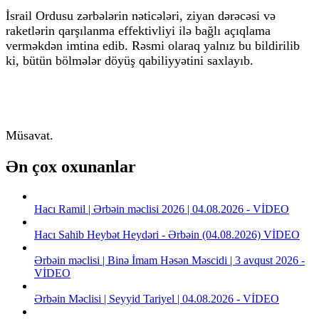
İsrail Ordusu zərbələrin nəticələri, ziyan dərəcəsi və
raketlərin qarşılanma effektivliyi ilə bağlı açıqlama
verməkdən imtina edib. Rəsmi olaraq yalnız bu bildirilib
ki, bütün bölmələr döyüş qabiliyyətini saxlayıb.
Müsavat.
Ən çox oxunanlar
Hacı Ramil | Ərbəin məclisi 2026 | 04.08.2026 - VİDEO
Hacı Sahib Heybət Heydəri - Ərbəin (04.08.2026) VİDEO
Ərbəin məclisi | Binə İmam Həsən Məscidi | 3 avqust 2026 -
VİDEO
Ərbəin Məclisi | Seyyid Tariyel | 04.08.2026 - VİDEO