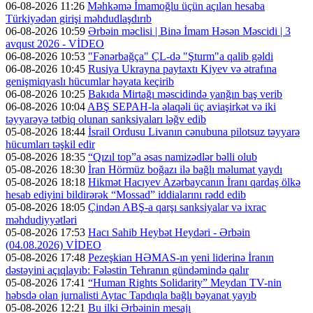
06-08-2026 11:26
Məhkəmə İmamoğlu üçün açılan hesaba
Türkiyədən girişi məhdudlaşdırıb
06-08-2026 10:59
Ərbəin məclisi | Binə İmam Həsən Məscidi | 3
avqust 2026 - VİDEO
06-08-2026 10:53
"Fənərbağça" ÇL-də "Şturm"a qalib gəldi
06-08-2026 10:45
Rusiya Ukrayna paytaxtı Kiyev və ətrafına
genişmiqyaslı hücumlar həyata keçirib
06-08-2026 10:25
Bakıda Mirtağı məscidində yanğın baş verib
06-08-2026 10:04
ABŞ SEPAH-la əlaqəli üç aviaşirkət və iki
təyyarəyə tətbiq olunan sanksiyaları ləğv edib
05-08-2026 18:44
İsrail Ordusu Livanın cənubuna pilotsuz təyyarə
hücumları təşkil edir
05-08-2026 18:35
“Qızıl top”a əsas namizədlər bəlli olub
05-08-2026 18:30
İran Hörmüz boğazı ilə bağlı məlumat yaydı
05-08-2026 18:18
Hikmət Hacıyev Azərbaycanın İranı qardaş ölkə
hesab ediyini bildirərək “Mossad” iddialarını rədd edib
05-08-2026 18:05
Çindən ABŞ-a qarşı sanksiyalar və ixrac
məhdudiyyətləri
05-08-2026 17:53
Hacı Sahib Heybət Heydəri - Ərbəin
(04.08.2026) VİDEO
05-08-2026 17:48
Pezeşkian HƏMAS-ın yeni liderinə İranın
dəstəyini açıqlayıb: Fələstin Tehranın gündəmində qalır
05-08-2026 17:41
“Human Rights Solidarity” Meydan TV-nin
həbsdə olan jurnalisti Aytac Tapdıqla bağlı bəyanat yayıb
05-08-2026 12:21
Bu ilki Ərbəinin mesajı