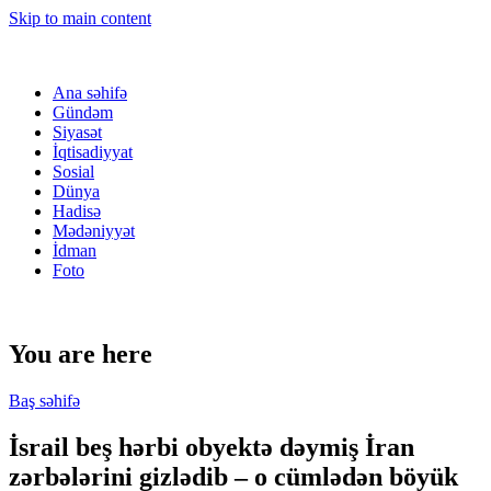
Skip to main content
Ana səhifə
Gündəm
Siyasət
İqtisadiyyat
Sosial
Dünya
Hadisə
Mədəniyyət
İdman
Foto
You are here
Baş səhifə
İsrail beş hərbi obyektə dəymiş İran
zərbələrini gizlədib – o cümlədən böyük