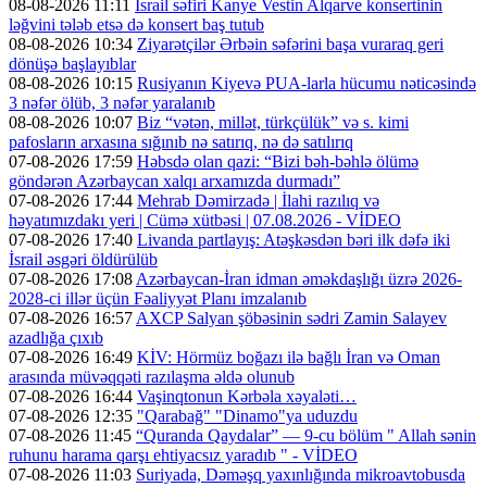
08-08-2026 11:11
İsrail səfiri Kanye Vestin Alqarve konsertinin
ləğvini tələb etsə də konsert baş tutub
08-08-2026 10:34
Ziyarətçilər Ərbəin səfərini başa vuraraq geri
dönüşə başlayıblar
08-08-2026 10:15
Rusiyanın Kiyevə PUA-larla hücumu nəticəsində
3 nəfər ölüb, 3 nəfər yaralanıb
08-08-2026 10:07
Biz “vətən, millət, türkçülük” və s. kimi
pafosların arxasına sığınıb nə satırıq, nə də satılırıq
07-08-2026 17:59
Həbsdə olan qazi: “Bizi bəh-bəhlə ölümə
göndərən Azərbaycan xalqı arxamızda durmadı”
07-08-2026 17:44
Mehrab Dəmirzadə | İlahi razılıq və
həyatımızdakı yeri | Cümə xütbəsi | 07.08.2026 - VİDEO
07-08-2026 17:40
Livanda partlayış: Atəşkəsdən bəri ilk dəfə iki
İsrail əsgəri öldürülüb
07-08-2026 17:08
Azərbaycan-İran idman əməkdaşlığı üzrə 2026-
2028-ci illər üçün Fəaliyyət Planı imzalanıb
07-08-2026 16:57
AXCP Salyan şöbəsinin sədri Zamin Salayev
azadlığa çıxıb
07-08-2026 16:49
KİV: Hörmüz boğazı ilə bağlı İran və Oman
arasında müvəqqəti razılaşma əldə olunub
07-08-2026 16:44
Vaşinqtonun Kərbəla xəyaləti…
07-08-2026 12:35
"Qarabağ" "Dinamo"ya uduzdu
07-08-2026 11:45
“Quranda Qaydalar” — 9-cu bölüm " Allah sənin
ruhunu harama qarşı ehtiyacsız yaradıb " - VİDEO
07-08-2026 11:03
Suriyada, Dəməşq yaxınlığında mikroavtobusda