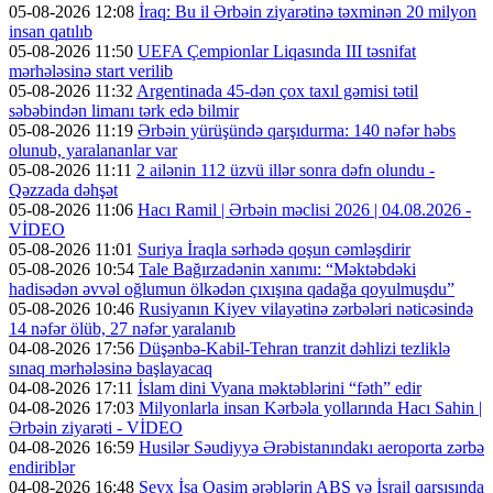
05-08-2026 12:08
İraq: Bu il Ərbəin ziyarətinə təxminən 20 milyon
insan qatılıb
05-08-2026 11:50
UEFA Çempionlar Liqasında III təsnifat
mərhələsinə start verilib
05-08-2026 11:32
Argentinada 45-dən çox taxıl gəmisi tətil
səbəbindən limanı tərk edə bilmir
05-08-2026 11:19
Ərbəin yürüşündə qarşıdurma: 140 nəfər həbs
olunub, yaralananlar var
05-08-2026 11:11
2 ailənin 112 üzvü illər sonra dəfn olundu -
Qəzzada dəhşət
05-08-2026 11:06
Hacı Ramil | Ərbəin məclisi 2026 | 04.08.2026 -
VİDEO
05-08-2026 11:01
Suriya İraqla sərhədə qoşun cəmləşdirir
05-08-2026 10:54
Tale Bağırzadənin xanımı: “Məktəbdəki
hadisədən əvvəl oğlumun ölkədən çıxışına qadağa qoyulmuşdu”
05-08-2026 10:46
Rusiyanın Kiyev vilayətinə zərbələri nəticəsində
14 nəfər ölüb, 27 nəfər yaralanıb
04-08-2026 17:56
Düşənbə-Kabil-Tehran tranzit dəhlizi tezliklə
sınaq mərhələsinə başlayacaq
04-08-2026 17:11
İslam dini Vyana məktəblərini “fəth” edir
04-08-2026 17:03
Milyonlarla insan Kərbəla yollarında Hacı Sahin |
Ərbəin ziyarəti - VİDEO
04-08-2026 16:59
Husilər Səudiyyə Ərəbistanındakı aeroporta zərbə
endiriblər
04-08-2026 16:48
Şeyx İsa Qasim ərəblərin ABŞ və İsrail qarşısında