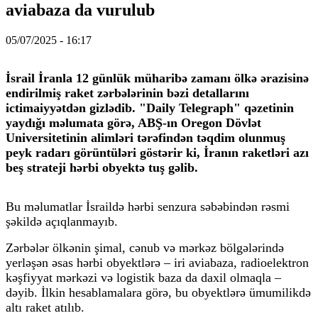
aviabaza da vurulub
05/07/2025 - 16:17
İsrail İranla 12 günlük müharibə zamanı ölkə ərazisinə
endirilmiş raket zərbələrinin bəzi detallarını
ictimaiyyətdən gizlədib. "Daily Telegraph" qəzetinin
yaydığı məlumata görə, ABŞ-ın Oregon Dövlət
Universitetinin alimləri tərəfindən təqdim olunmuş
peyk radarı görüntüləri göstərir ki, İranın raketləri azı
beş strateji hərbi obyektə tuş gəlib.
Bu məlumatlar İsraildə hərbi senzura səbəbindən rəsmi
şəkildə açıqlanmayıb.
Zərbələr ölkənin şimal, cənub və mərkəz bölgələrində
yerləşən əsas hərbi obyektlərə – iri aviabaza, radioelektron
kəşfiyyat mərkəzi və logistik baza da daxil olmaqla –
dəyib. İlkin hesablamalara görə, bu obyektlərə ümumilikdə
altı raket atılıb.