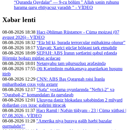
“Quranda Qaydalar” — 9-cu bölüm " Allah sənin ruhunu
harama qarşı ehtiyacsız yaradıb " - VİDEO
Xəbər lenti
08-08-2026 18:38
Hacı Əhliman Rüstəmov - Cümə moizəsi (07
avqust 2026) - VİDEO
08-08-2026 18:32
“Elə bil ki, burada terrorçular mühakimə olunur”
08-08-2026 18:17
Vilayəti: Xarici güclər bölgəni tərk etməlidir
08-08-2026 18:09
SEPAH: ABŞ İranın şərtlərini qəbul edəndə
Hörmüz boğazı mütləq açılacaq
08-08-2026 18:01
Netanyahu tam uğursuzluq ərəfəsində
08-08-2026 17:55
Əli Kərimlinin məhkəməyə aparılarkən huşunu
itirib
08-08-2026 12:29
CNN: ABŞ Baş Qərargah rəisi İranla
müharibədən çıxış yolu axtarır
08-08-2026 12:17
"Şəfa" yoxlama oyunlarında "Neftçi-2" və
"Qarabağ-2" komandaları ilə qarşılaşıb
08-08-2026 12:01
Ukrayna dəniz blokadası səbəbindən 2 milyard
dollardan çox ixrac gəlirini itirəcək
08-08-2026 11:37
Hacı Ramil | Nəfsin tüğyanı - 23 | Cümə xütbəsi |
07.08.2026 - VİDEO
08-08-2026 11:28
"Amerika niyə buraya gəlib hərbi bazalar
qurmalıdır?"