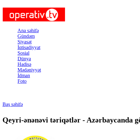
Skip to main content
Ana səhifə
Gündəm
Siyasət
İqtisadiyyat
Sosial
Dünya
Hadisə
Mədəniyyət
İdman
Foto
Baş səhifə
You are here
Qeyri-ənənəvi təriqətlər - Azərbaycanda göz