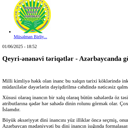
Müsəlman Birliy...
01/06/2025 - 18:52
Qeyri-ənənəvi təriqətlər - Azərbaycanda göz
Milli kimliyə həkk olan inanc bu xalqın tarixi köklərində 
müdaxilələr dəyərlərin dəyişdirilmə cəhdində nəticəsiz qalm
Xüsusi olaraq inancın bir xalq olaraq bütün sahələrdə öz tə
atributlarına qədər hər sahədə dinin rolunu görmək olar. Ç
İslamdır.
Böyük əksəriyyət dini inancını yüz illiklər öncə seçmiş, onu
Azərbaycan mədəniyyəti bu dini inancın işığında formalaşara