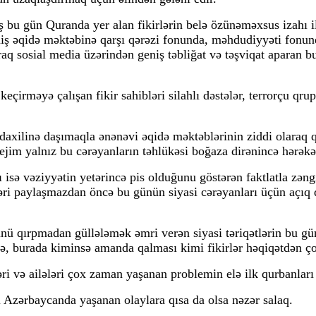
 bu gün Quranda yer alan fikirlərin belə özünəməxsus izahı ilə
ş əqidə məktəbinə qarşı qərəzi fonunda, məhdudiyyəti fonunda
q sosial media üzərindən geniş təbliğat və təşviqat aparan bu
keçirməyə çalışan fikir sahibləri silahlı dəstələr, terrorçu qr
daxilinə daşımaqla ənənəvi əqidə məktəblərinin ziddi olaraq q
ejim yalnız bu cərəyanların təhlükəsi boğaza dirənincə hərəkət
ası isə vəziyyətin yetərincə pis olduğunu göstərən faktlatla zəng
əri paylaşmazdan öncə bu günün siyasi cərəyanları üçün açıq q
özünü qırpmadan güllələmək əmri verən siyasi təriqətlərin bu 
sə, burada kiminsə amanda qalması kimi fikirlər həqiqətdən ç
əri və ailələri çox zaman yaşanan problemin elə ilk qurbanları 
ı Azərbaycanda yaşanan olaylara qısa da olsa nəzər salaq.