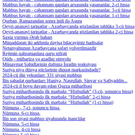
Məhbus həyatı - cəhənnəm qapıları arxasında yaşananlar. 2-ci hissə
Məhbus həyatı - cəhənnəm qapıları arxasında yaşananlar. 3-cü hissə
Məhbus həyatı - cəhənnəm qapıları arxasında yaşananlar. 1-ci hissə
Qurban, Ramazandan sonra indi də Aşura
Qeyri-ənənəvi təriqətlər - Azərbaycanda gözlənilən təhlükə 3-cü hissə
Qeyri-ənənəvi təriqətlər - Azərbaycanda gözlənilən təhlükə 2-ci hissə
Şaxta vurmuş Ərəb baharı
Müqəddəratı iki addımla dəyişə biləcəyimiz hadisələr
Netanyahunun Azərbaycana səfəri yolverilməzdir
Rejimin qəhrəmanlara qarşı nifrəti
Qüds - mübarizə və azadlıq simvolu
Müqavmət Şəhidlərinin dəfninə İsrailin reaksiyası
Suriya niyə dünya güclərinin diqqət mərkəzindədir?
2024-cü ilin yekunları: 331 siyasi məhbus
İlin şəhadət qurbanları: Haniyə, Nəsrullah, Sinvar və Səfiyəddin...
2024-cü il boyu davam edən Qəzza müharibəsi
Suriya müharibəsində ilk mərhələ: “Hizbullah” (3-cü, sonuncu hissə)
Suriya müharibəsində ilk mərhələ: “Hizbullah” 2-ci hissə
Suriya müharibəsində ilk mərhələ: “Hizbullah” (1-ci hissə)
Nümunə - 7-ci, sonuncu hissə.
Nümunə. 6-cı hissə.
İlin son siyasi məhbus siyahısında inanclılar
Nümunə. 5-ci hissə
Nümunə. 4-cü hissə
Nümunə 3-cü hissə