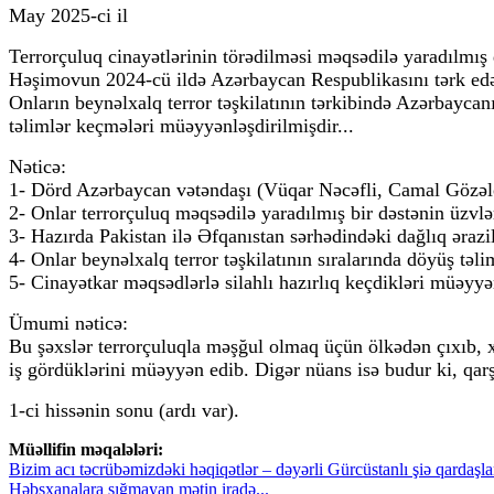
May 2025-ci il
Terrorçuluq cinayətlərinin törədilməsi məqsədilə yaradılmış
Həşimovun 2024-cü ildə Azərbaycan Respublikasını tərk edərə
Onların beynəlxalq terror təşkilatının tərkibində Azərbaycan
təlimlər keçmələri müəyyənləşdirilmişdir...
Nəticə:
1- Dörd Azərbaycan vətəndaşı (Vüqar Nəcəfli, Camal Gözəlo
2- Onlar terrorçuluq məqsədilə yaradılmış bir dəstənin üzvlər
3- Hazırda Pakistan ilə Əfqanıstan sərhədindəki dağlıq ərazil
4- Onlar beynəlxalq terror təşkilatının sıralarında döyüş təlim
5- Cinayətkar məqsədlərlə silahlı hazırlıq keçdikləri müəyyə
Ümumi nəticə:
Bu şəxslər terrorçuluqla məşğul olmaq üçün ölkədən çıxıb, xar
iş gördüklərini müəyyən edib. Digər nüans isə budur ki, qar
1-ci hissənin sonu (ardı var).
Müəllifin məqalələri:
Bizim acı təcrübəmizdəki həqiqətlər – dəyərli Gürcüstanlı şiə qardaşl
Həbsxanalara sığmayan mətin iradə...