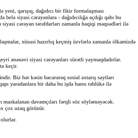
 yeni, qarışıq, dağıdıcı bir fikir formalaşması
 belə siyasi cərəyanlara - dağıdıcılığa açdığı qabı bu
 siyasi cərəyan tərəfdarları zamanla həqiqi məqsədləri ilə
uplaşmalar, xüsusi hazırlıq keçmiş üzvlərlə zamanla ölkəmizdə
eyri ənənəvi siyasi cərəyanları sürətli yaymaqdadırlar.
ə keçir.
indir. Biz hər kəsin bacararaq sosial axtarış saytları
apı yaradanlara bir daha bu işdə hansı təhlükə ilə
gün maskalanan davamçıları fərqli söz söyləməyəcək.
ox çox uzaq görünür.
olurlar.