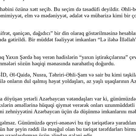
bini özünə xətt seçib. Bu seçim də təsadüfi deyildir. Əhli-b
 səmimiyyət, elm və mədəniyyət, ədalət və mübarizə kimi bir ço
frət, qaniçən, dağıdıcı” bir din olaraq göstərilməsinə hesabl
nda gətirildi. Bir müddət fəaliyyət imkanları “Lə iləhə İlləllah
araq Yaxın Şərdə baş verən hadislərin “yaxın iştirakçılarına” ç
lənmələri sözün həqiqi mənasında narahatlıq doğurdu.
İŞİD, Əl-Qaidə, Nusra, Təhriri-Əhli-Şam və sair bu kimi təşki
 ilə onların dul qalmış həyat yoldaşları, az yaşlı uşaqlarının
da döyüşən yetərli Azərbaycan vətəndaşları var ki, günümüzd
əxslərin əməllərinə hüquqi qiymət verərək onları uzunmüddətl
 eyni zehniyyətini Azərbaycan üçün də düşünmə imkanlarını mə
gəlməz. Günümüzdə qeyri-ənənəvi bu tip təriqətlərə yaradılan
n hər şeyin rəddi ilə məşğul olan bu təriqət tərəfdarları bir
an uzaqlaşdırmaq üçün əlindən gələni edir.