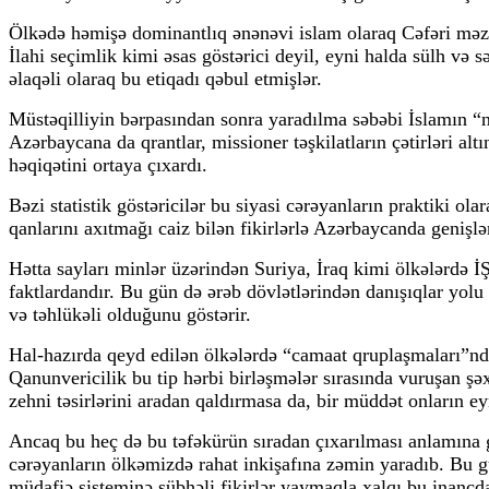
Ölkədə həmişə dominantlıq ənənəvi islam olaraq Cəfəri məzhə
İlahi seçimlik kimi əsas göstərici deyil, eyni halda sülh və
əlaqəli olaraq bu etiqadı qəbul etmişlər.
Müstəqilliyin bərpasından sonra yaradılma səbəbi İslamın “ni
Azərbaycana da qrantlar, missioner təşkilatların çətirləri altı
həqiqətini ortaya çıxardı.
Bəzi statistik göstəricilər bu siyasi cərəyanların praktiki ol
qanlarını axıtmağı caiz bilən fikirlərlə Azərbaycanda geniş
Hətta sayları minlər üzərindən Suriya, İraq kimi ölkələrdə 
faktlardandır. Bu gün də ərəb dövlətlərindən danışıqlar yolu
və təhlükəli olduğunu göstərir.
Hal-hazırda qeyd edilən ölkələrdə “camaat qruplaşmaları”n
Qanunvericilik bu tip hərbi birləşmələr sırasında vuruşan ş
zehni təsirlərini aradan qaldırmasa da, bir müddət onların
Ancaq bu heç də bu təfəkürün sıradan çıxarılması anlamına 
cərəyanların ölkəmizdə rahat inkişafına zəmin yaradıb. Bu gü
müdafiə sisteminə şübhəli fikirlər yaymaqla xalqı bu inancd