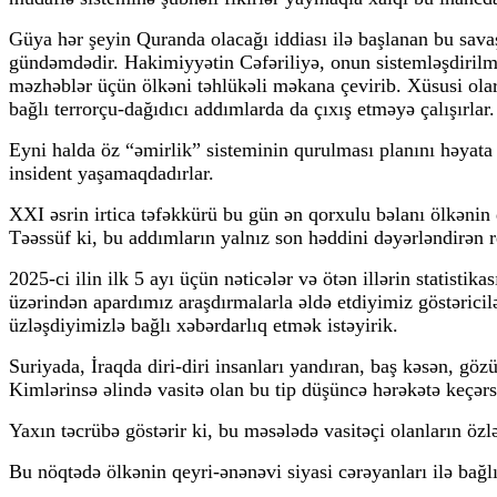
Güya hər şeyin Quranda olacağı iddiası ilə başlanan bu savaş
gündəmdədir. Hakimiyyətin Cəfəriliyə, onun sistemləşdirilmi
məzhəblər üçün ölkəni təhlükəli məkana çevirib. Xüsusi olara
bağlı terrorçu-dağıdıcı addımlarda da çıxış etməyə çalışırlar.
Eyni halda öz “əmirlik” sisteminin qurulması planını həyata 
insident yaşamaqdadırlar.
XXI əsrin irtica təfəkkürü bu gün ən qorxulu bəlanı ölkənin 
Təəssüf ki, bu addımların yalnız son həddini dəyərləndirən r
2025-ci ilin ilk 5 ayı üçün nəticələr və ötən illərin statistik
üzərindən apardımız araşdırmalarla əldə etdiyimiz göstəricil
üzləşdiyimizlə bağlı xəbərdarlıq etmək istəyirik.
Suriyada, İraqda diri-diri insanları yandıran, baş kəsən, g
Kimlərinsə əlində vasitə olan bu tip düşüncə hərəkətə keçər
Yaxın təcrübə göstərir ki, bu məsələdə vasitəçi olanların özl
Bu nöqtədə ölkənin qeyri-ənənəvi siyasi cərəyanları ilə bağl