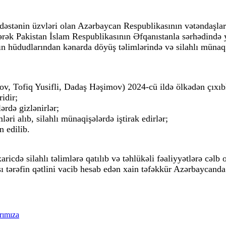
 dəstənin üzvləri olan Azərbaycan Respublikasının vətəndaşla
k Pakistan İslam Respublikasının Əfqanıstanla sərhədində yerl
ın hüdudlarından kənarda döyüş təlimlərində və silahlı münaqiş
v, Tofiq Yusifli, Dadaş Həşimov) 2024-cü ildə ölkədən çıxıb
idir;
ərdə gizlənirlər;
ləri alıb, silahlı münaqişələrdə iştirak edirlər;
n edilib.
icdə silahlı təlimlərə qatılıb və təhlükəli fəaliyyətlərə cəlb 
şı tərəfin qətlini vacib hesab edən xain təfəkkür Azərbaycand
arımıza