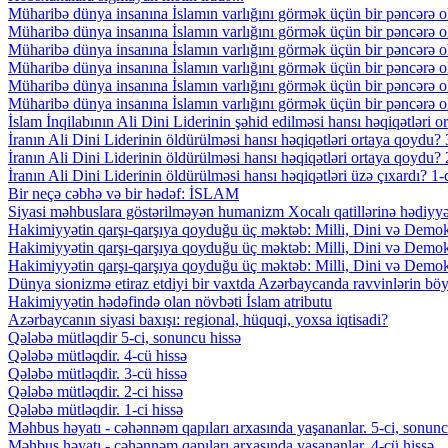
Müharibə dünya insanına İslamın varlığını görmək üçün bir pəncərə ol
Müharibə dünya insanına İslamın varlığını görmək üçün bir pəncərə ol
Müharibə dünya insanına İslamın varlığını görmək üçün bir pəncərə ol
Müharibə dünya insanına İslamın varlığını görmək üçün bir pəncərə ol
Müharibə dünya insanına İslamın varlığını görmək üçün bir pəncərə ol
Müharibə dünya insanına İslamın varlığını görmək üçün bir pəncərə ol
İslam İnqilabının Ali Dini Liderinin şəhid edilməsi hansı həqiqətləri 
İranın Ali Dini Liderinin öldürülməsi hansı həqiqətləri ortaya qoydu? 
İranın Ali Dini Liderinin öldürülməsi hansı həqiqətləri ortaya qoydu? 2
İranın Ali Dini Liderinin öldürülməsi hansı həqiqətləri üzə çıxardı? 1-c
Bir neçə cəbhə və bir hədəf: İSLAM
Siyasi məhbuslara göstərilməyən humanizm Xocalı qatillərinə hədiyyə
Hakimiyyətin qarşı-qarşıya qoyduğu üç məktəb: Milli, Dini və Demokrat
Hakimiyyətin qarşı-qarşıya qoyduğu üç məktəb: Milli, Dini və Demokrat
Hakimiyyətin qarşı-qarşıya qoyduğu üç məktəb: Milli, Dini və Demokrat
Dünya sionizmə etiraz etdiyi bir vaxtda Azərbaycanda ravvinlərin böyü
Hakimiyyətin hədəfində olan növbəti İslam atributu
Azərbaycanın siyasi baxışı: regional, hüquqi, yoxsa iqtisadi?
Qələbə mütləqdir 5-ci, sonuncu hissə
Qələbə mütləqdir. 4-cü hissə
Qələbə mütləqdir. 3-cü hissə
Qələbə mütləqdir. 2-ci hissə
Qələbə mütləqdir. 1-ci hissə
Məhbus həyatı - cəhənnəm qapıları arxasında yaşananlar. 5-ci, sonunc
Məhbus həyatı - cəhənnəm qapıları arxasında yaşananlar. 4-cü hissə