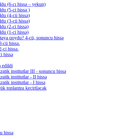
du (6-cı hissə – yekun)
du (5-ci hissə )
du (4-cü hissə)
du (3-cü hissə)
du (2-ci hissə)
du (1-ci hissə)
ortaya qoydu? 4-cü, sonuncu hissə
3-cü hissə.
-ci hissə.
i hissə
 edildi
ik institutlar III - sonuncu hissə
ik institutlar - II hissə
ik institutlar - I hissə
k toplantısı keçiriləcək
u hissə