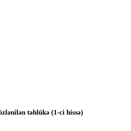
lənilən təhlükə (1-ci hissə)