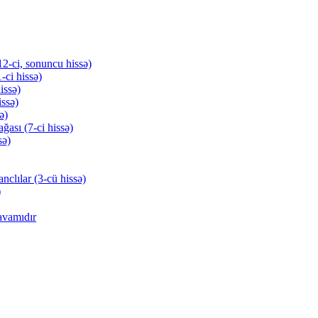
(12-ci, sonuncu hissə)
-ci hissə)
issə)
issə)
ə)
ğası (7-ci hissə)
sə)
anclılar (3-cü hissə)
)
avamıdır