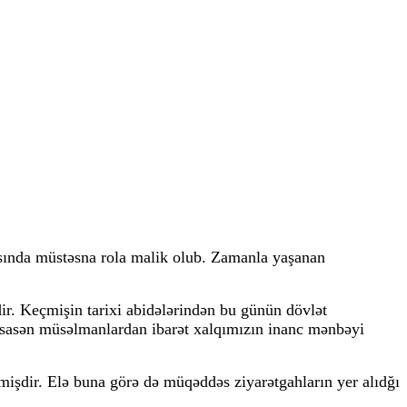
asında müstəsna rola malik olub. Zamanla yaşanan
ir. Keçmişin tarixi abidələrindən bu günün dövlət
 əsasən müsəlmanlardan ibarət xalqımızın inanc mənbəyi
tmişdir. Elə buna görə də müqəddəs ziyarətgahların yer alıdğı