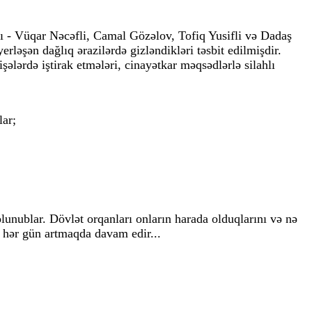
rı - Vüqar Nəcəfli, Camal Gözəlov, Tofiq Yusifli və Dadaş
əşən dağlıq ərazilərdə gizləndikləri təsbit edilmişdir.
ələrdə iştirak etmələri, cinayətkar məqsədlərlə silahlı
lar;
olunublar. Dövlət orqanları onların harada olduqlarını və nə
a hər gün artmaqda davam edir...