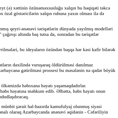
eyt (ə) xəttinin özünəməxsusluğu xalqın bu həqiqəti təkcə
x özəl göstəricilərin xalqın ruhuna yaxın olması ilə də
anmış qeyri-ənənəvi təriqətlərin dünyada yayılmış modelləri
” çağırışı altında baş tutsa da, sonradan bu təriqətlər
evrilmələri, bu ideyaların özündən başqa hər kəsi kafir bilərək
latların daxilində vuruşaraq öldürülməsi danılmaz
 Azərbaycana gətirilməsi prossesi bu məsələnin nə qədər böyük
ə ölkəmizdə həbsxana həyatı yaşamaqdadırlar.
i həbs həyatına məhkum edib. Əlbəttə, həbs həyatı onun
hdudlaşdıracaq.
 münbit şərait hal-hazırda kamufulyaj olunmuş siyasi
mənalı olaraq Azərbaycanda ənənəvi əqidənin - Cəfəriliyin