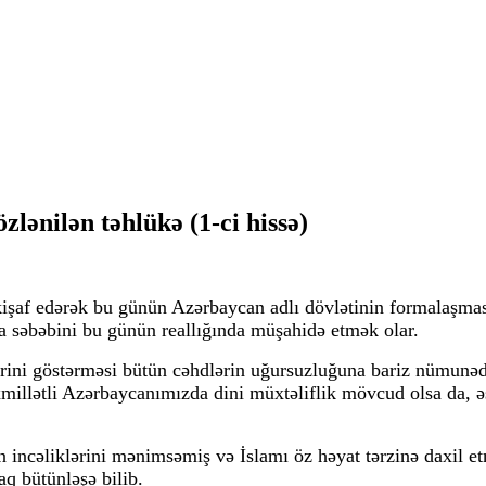
lənilən təhlükə (1-ci hissə)
inkişaf edərək bu günün Azərbaycan adlı dövlətinin formalaşm
a səbəbini bu günün reallığında müşahidə etmək olar.
sirini göstərməsi bütün cəhdlərin uğursuzluğuna bariz nümunəd
oxmillətli Azərbaycanımızda dini müxtəliflik mövcud olsa da,
n incəliklərini mənimsəmiş və İslamı öz həyat tərzinə daxil e
q bütünləşə bilib.