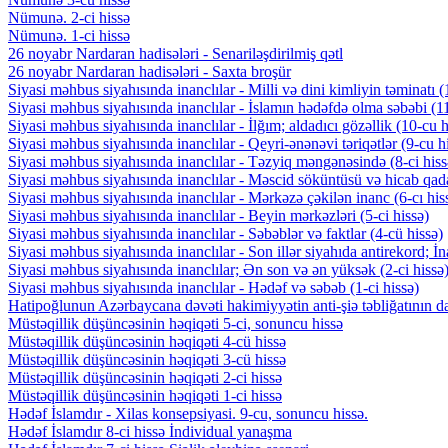
Nümunə. 2-ci hissə
Nümunə. 1-ci hissə
26 noyabr Nardaran hadisələri - Senariləşdirilmiş qətl
26 noyabr Nardaran hadisələri - Saxta broşür
Siyasi məhbus siyahısında inanclılar - Milli və dini kimliyin təminatı 
Siyasi məhbus siyahısında inanclılar - İslamın hədəfdə olma səbəbi (11
Siyasi məhbus siyahısında inanclılar - İlğım; aldadıcı gözəllik (10-cu h
Siyasi məhbus siyahısında inanclılar - Qeyri-ənənəvi təriqətlər (9-cu h
Siyasi məhbus siyahısında inanclılar - Təzyiq məngənəsində (8-ci hiss
Siyasi məhbus siyahısında inanclılar - Məscid söküntüsü və hicab qada
Siyasi məhbus siyahısında inanclılar - Mərkəzə çəkilən inanc (6-cı his
Siyasi məhbus siyahısında inanclılar - Beyin mərkəzləri (5-ci hissə)
Siyasi məhbus siyahısında inanclılar - Səbəblər və faktlar (4-cü hissə)
Siyasi məhbus siyahısında inanclılar - Son illər siyahıda antirekord; İn
Siyasi məhbus siyahısında inanclılar; Ən son və ən yüksək (2-ci hissə
Siyasi məhbus siyahısında inanclılar - Hədəf və səbəb (1-ci hissə)
Hatipoğlunun Azərbaycana dəvəti hakimiyyətin anti-şiə təbliğatının d
Müstəqillik düşüncəsinin həqiqəti 5-ci, sonuncu hissə
Müstəqillik düşüncəsinin həqiqəti 4-cü hissə
Müstəqillik düşüncəsinin həqiqəti 3-cü hissə
Müstəqillik düşüncəsinin həqiqəti 2-ci hissə
Müstəqillik düşüncəsinin həqiqəti 1-ci hissə
Hədəf İslamdır - Xilas konsepsiyasi. 9-cu, sonuncu hissə.
Hədəf İslamdır 8-ci hissə İndividual yanaşma