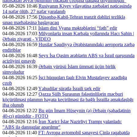
hadisədən əvvəl oğlumun ölkədən çıxışına qadağa qoyulmuşdu”
05-08-2026 10:46
Rusiyanın Kiyev vilayətinə zərbələri nəticəsində
14 nəfər ölüb, 27 nəfər yaralanıb
04-08-2026 17:56
Düşənbə-Kabil-Tehran tranzit dəhlizi tezliklə
sınaq mərhələsinə başlayacaq
04-08-2026 17:11
İslam dini Vyana məktəblərini “fəth” edir
04-08-2026 17:03
Milyonlarla insan Kərbəla yollarında Hacı Sahin |
Ərbəin ziyarəti - VİDEO
04-08-2026 16:59
Husilər Səudiyyə Ərəbistanındakı aeroporta zərbə
endiriblər
04-08-2026 16:48
Şeyx İsa Qasim ərəblərin ABŞ və İsrail qarşısında
acizliyini qınayıb
04-08-2026 16:39
Ərbəin yürüşü İslam ümməti üçün birlik
simvoludur
04-08-2026 16:25
İşçi hüquqları fəalı Elvin Mustafayev azadlığa
çıxıb
04-08-2026 12:49
Yəhudilər sürətlə İsraili tərk edir
04-08-2026 12:27
Qəzza Sülh Şurasının fələstinlilərin məcburi
köçürülməsi planının həyata keçirilməsi ilə bağlı İsraillə əməkdaşlığı
ifşa olunub
04-08-2026 12:22
Bu gün İmam Hüseynin (ə) Ərbəin (şəhadətinin
40-cı) günüdür - FOTO
04-08-2026 12:16
İran Xarici İşlər Nazirliyi Trampı yalanladı:
"ABŞ ilə danışıqlar aparılmır"
04-08-2026 11:40
FT: Avropa avtomobil sənayesi Çinlə rəqabətdə