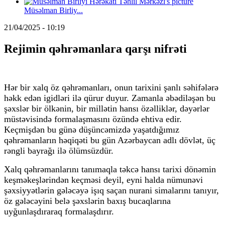
Müsəlman Birliy...
21/04/2025 - 10:19
Rejimin qəhrəmanlara qarşı nifrəti
Hər bir xalq öz qəhrəmanları, onun tarixini şanlı səhifələrə
həkk edən igidləri ilə qürur duyur. Zamanla əbədiləşən bu
şəxslər bir ölkənin, bir millətin hansı özəlliklər, dəyərlər
müstəvisində formalaşmasını özündə ehtiva edir.
Keçmişdən bu günə düşüncəmizdə yaşatdığımız
qəhrəmanların həqiqəti bu gün Azərbaycan adlı dövlət, üç
rəngli bayrağı ilə ölümsüzdür.
Xalq qəhrəmanlarını tanımaqla təkcə hansı tarixi dönəmin
keşməkeşlərindən keçməsi deyil, eyni halda nümunəvi
şəxsiyyətlərin gələcəyə işıq saçan nurani simalarını tanıyır,
öz gələcəyini belə şəxslərin baxış bucaqlarına
uyğunlaşdıraraq formalaşdırır.