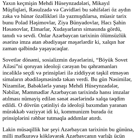
Yaxın keçmişin Mehdi Hüseynzadələri, Mikayıl
Müşfiqləri, Rəsulzadə və Cavidləri bu səhifələri öz aydın
zəka və hünər özəllikləri ilə yazmışdılarsa, müasir tarix
bunu Polad Həşimovlar, Ziya Bünyadovlar, Hacı Şahin
Həsənovlar, Elmarlar, Xudayarların simasında gördü,
tanıdı və sevdi. Onlar Azərbaycan tarixinin ölümsüzlük
əsərinə imza atan əbədiyaşar məşərlərdir ki, xalqın hər
zaman qəlbində yaşayacaqlar.
Sovetlər dönəmi, sosializmin dəyərlərini, “Böyük Sovet
Ailəsi”ni qoruyan ideoloji cərəyan bu qəhrəmanları
incəliklə seçdi və prinsipləri ilə ziddiyyət təşkil etməyən
simaların əbədiləşməsində təkan verdi. Bu gün Nəsimilər,
Nizamilər, Babəklərlə yanaşı Mehdi Hüseynzadələr,
Nəbilər, Məmmədlər Azərbaycan tarixində hansı imzalar
atılması nümayiş edilən sənət əsərlərində xalqa təqdim
edildi. O dövrün çətinliyi də ideoloji baxımdan yaranan
mürəkkəb vəziyyət idi ki, kommunizm burada öz
prinsiplərini rəhbər tutmaqla addımlar atırdı.
Lakin müsəqillik hər şeyi Azərbaycan tarixinin bu gününə,
milli məfkurəyə kökləyərək Azərbaycanın varlığı üçün