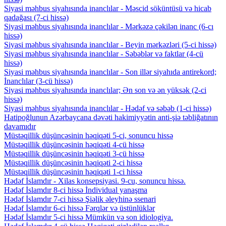
Siyasi məhbus siyahısında inanclılar - Məscid söküntüsü və hicab
qadağası (7-ci hissə)
Siyasi məhbus siyahısında inanclılar - Mərkəzə çəkilən inanc (6-cı
hissə)
Siyasi məhbus siyahısında inanclılar - Beyin mərkəzləri (5-ci hissə)
Siyasi məhbus siyahısında inanclılar - Səbəblər və faktlar (4-cü
hissə)
Siyasi məhbus siyahısında inanclılar - Son illər siyahıda antirekord;
İnanclılar (3-cü hissə)
Siyasi məhbus siyahısında inanclılar; Ən son və ən yüksək (2-ci
hissə)
Siyasi məhbus siyahısında inanclılar - Hədəf və səbəb (1-ci hissə)
Hatipoğlunun Azərbaycana dəvəti hakimiyyətin anti-şiə təbliğatının
davamıdır
Müstəqillik düşüncəsinin həqiqəti 5-ci, sonuncu hissə
Müstəqillik düşüncəsinin həqiqəti 4-cü hissə
Müstəqillik düşüncəsinin həqiqəti 3-cü hissə
Müstəqillik düşüncəsinin həqiqəti 2-ci hissə
Müstəqillik düşüncəsinin həqiqəti 1-ci hissə
Hədəf İslamdır - Xilas konsepsiyasi. 9-cu, sonuncu hissə.
Hədəf İslamdır 8-ci hissə İndividual yanaşma
Hədəf İslamdır 7-ci hissə Şiəlik əleyhinə ssenari
Hədəf İslamdır 6-ci hissə Fərqlər və üstünlüklər
Hədəf İslamdır 5-ci hissə Mümkün və son idiologiya.