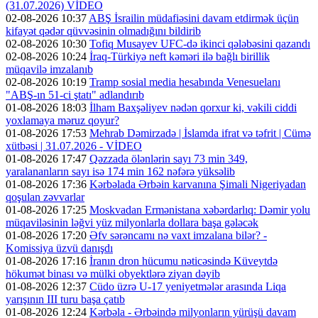
(31.07.2026) VİDEO
02-08-2026 10:37
ABŞ İsrailin müdafiəsini davam etdirmək üçün
kifayət qədər qüvvəsinin olmadığını bildirib
02-08-2026 10:30
Tofiq Musayev UFC-də ikinci qələbəsini qazandı
02-08-2026 10:24
İraq-Türkiyə neft kəməri ilə bağlı birillik
müqavilə imzalanıb
02-08-2026 10:19
Tramp sosial media hesabında Venesuelanı
"ABŞ-ın 51-ci ştatı" adlandırıb
01-08-2026 18:03
İlham Baxşəliyev nədən qorxur ki, vəkili ciddi
yoxlamaya məruz qoyur?
01-08-2026 17:53
Mehrab Dəmirzadə | İslamda ifrat və təfrit | Cümə
xütbəsi | 31.07.2026 - VİDEO
01-08-2026 17:47
Qəzzada ölənlərin sayı 73 min 349,
yaralananların sayı isə 174 min 162 nəfərə yüksəlib
01-08-2026 17:36
Kərbəlada Ərbəin karvanına Şimali Nigeriyadan
qoşulan zəvvarlar
01-08-2026 17:25
Moskvadan Ermənistana xəbərdarlıq: Dəmir yolu
müqaviləsinin ləğvi yüz milyonlarla dollara başa gələcək
01-08-2026 17:20
Əfv sərəncamı nə vaxt imzalana bilər? -
Komissiya üzvü danışdı
01-08-2026 17:16
İranın dron hücumu nəticəsində Küveytdə
hökumət binası və mülki obyektlərə ziyan dəyib
01-08-2026 12:37
Cüdo üzrə U-17 yeniyetmələr arasında Liqa
yarışının III turu başa çatıb
01-08-2026 12:24
Kərbəla - Ərbəində milyonların yürüşü davam