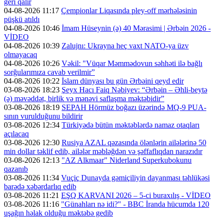
geri qalır
04-08-2026 11:17
Çempionlar Liqasında pley-off mərhələsinin
püşkü atıldı
04-08-2026 10:46
İmam Hüseynin (ə) 40 Mərasimi | Ərbəin 2026 -
VİDEO
04-08-2026 10:39
Zalujnı: Ukrayna heç vaxt NATO-ya üzv
olmayacaq
04-08-2026 10:26
Vəkil: "Vüqar Məmmədovun səhhəti ilə bağlı
sorğularımıza cavab verilmir”
04-08-2026 10:22
İslam dünyası bu gün Ərbəini qeyd edir
03-08-2026 18:23
Şeyx Hacı Faiq Nəbiyev: “Ərbəin – Əhli-beytə
(ə) məvəddət, birlik və mənəvi saflaşma məktəbidir”
03-08-2026 18:19
SEPAH Hörmüz boğazı üzərində MQ-9 PUA-
sının vurulduğunu bildirir
03-08-2026 12:34
Türkiyədə bütün məktəblərdə namaz otaqları
açılacaq
03-08-2026 12:30
Rusiya AZAL qəzasında ölənlərin ailələrinə 50
min dollar təklif edib, ailələr məbləğdən və şəffaflıqdan narazıdır
03-08-2026 12:13
"AZ Alkmaar" Niderland Superkubokunu
qazanıb
03-08-2026 11:34
Vuçiç Dunayda gəmiçiliyin dayanması təhlükəsi
barədə xəbərdarlıq edib
03-08-2026 11:21
EŞQ KARVANI 2026 – 5-ci buraxılış - VİDEO
03-08-2026 11:16
"Günahları nə idi?" - BBC İranda hücumda 120
uşağın həlak olduğu məktəbə gedib