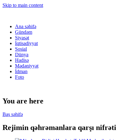
Skip to main content
Ana səhifə
Gündəm
Siyasət
İqtisadiyyat
Sosial
Dünya
Hadisə
Mədəniyyət
İdman
Foto
You are here
Baş səhifə
Rejimin qəhrəmanlara qarşı nifrəti