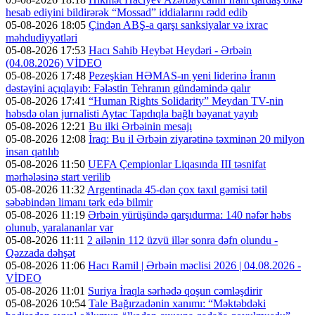
hesab ediyini bildirərək “Mossad” iddialarını rədd edib
05-08-2026 18:05
Çindən ABŞ-a qarşı sanksiyalar və ixrac
məhdudiyyətləri
05-08-2026 17:53
Hacı Sahib Heybət Heydəri - Ərbəin
(04.08.2026) VİDEO
05-08-2026 17:48
Pezeşkian HƏMAS-ın yeni liderinə İranın
dəstəyini açıqlayıb: Fələstin Tehranın gündəmində qalır
05-08-2026 17:41
“Human Rights Solidarity” Meydan TV-nin
həbsdə olan jurnalisti Aytac Tapdıqla bağlı bəyanat yayıb
05-08-2026 12:21
Bu ilki Ərbəinin mesajı
05-08-2026 12:08
İraq: Bu il Ərbəin ziyarətinə təxminən 20 milyon
insan qatılıb
05-08-2026 11:50
UEFA Çempionlar Liqasında III təsnifat
mərhələsinə start verilib
05-08-2026 11:32
Argentinada 45-dən çox taxıl gəmisi tətil
səbəbindən limanı tərk edə bilmir
05-08-2026 11:19
Ərbəin yürüşündə qarşıdurma: 140 nəfər həbs
olunub, yaralananlar var
05-08-2026 11:11
2 ailənin 112 üzvü illər sonra dəfn olundu -
Qəzzada dəhşət
05-08-2026 11:06
Hacı Ramil | Ərbəin məclisi 2026 | 04.08.2026 -
VİDEO
05-08-2026 11:01
Suriya İraqla sərhədə qoşun cəmləşdirir
05-08-2026 10:54
Tale Bağırzadənin xanımı: “Məktəbdəki