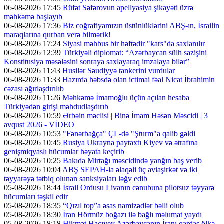
06-08-2026 17:45
Rüfət Səfərovun apellyasiya şikayəti üzrə
məhkəmə başlayıb
06-08-2026 17:36
Biz coğrafiyamızın üstünlüklərini ABŞ-ın, İsrailin
maraqlarına qurban verə bilmərik!
06-08-2026 17:24
Siyasi məhbus bir həftədir "kars"da saxlanılır
06-08-2026 12:39
Türkiyəli diplomat: “Azərbaycan sülh sazişini
Konstitusiya məsələsini sonraya saxlayaraq imzalaya bilər”
06-08-2026 11:43
Husilər Səudiyyə tankerini vurdular
06-08-2026 11:33
Hazırda həbsdə olan ictimai fəal Nicat İbrahimin
cəzası ağırlaşdırılıb
06-08-2026 11:26
Məhkəmə İmamoğlu üçün açılan hesaba
Türkiyədən girişi məhdudlaşdırıb
06-08-2026 10:59
Ərbəin məclisi | Binə İmam Həsən Məscidi | 3
avqust 2026 - VİDEO
06-08-2026 10:53
"Fənərbağça" ÇL-də "Şturm"a qalib gəldi
06-08-2026 10:45
Rusiya Ukrayna paytaxtı Kiyev və ətrafına
genişmiqyaslı hücumlar həyata keçirib
06-08-2026 10:25
Bakıda Mirtağı məscidində yanğın baş verib
06-08-2026 10:04
ABŞ SEPAH-la əlaqəli üç aviaşirkət və iki
təyyarəyə tətbiq olunan sanksiyaları ləğv edib
05-08-2026 18:44
İsrail Ordusu Livanın cənubuna pilotsuz təyyarə
hücumları təşkil edir
05-08-2026 18:35
“Qızıl top”a əsas namizədlər bəlli olub
05-08-2026 18:30
İran Hörmüz boğazı ilə bağlı məlumat yaydı
05-08-2026 18:18
Hikmət Hacıyev Azərbaycanın İranı qardaş ölkə