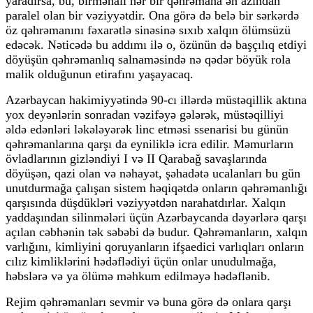
yaradırsa, bu, birmənalı hər bir qəhrəmana ən azından
paralel olan bir vəziyyətdir. Ona görə də belə bir sərkərdə
öz qəhrəmanını fəxarətlə sinəsinə sıxıb xalqın ölümsüzü
edəcək. Nəticədə bu addımı ilə o, özünün də başçılıq etdiyi
döyüşün qəhrəmanlıq salnaməsində nə qədər böyük rola
malik olduğunun etirafını yaşayacaq.
Azərbaycan hakimiyyətində 90-cı illərdə müstəqillik aktına
yox deyənlərin sonradan vəzifəyə gələrək, müstəqilliyi
əldə edənləri ləkələyərək linc etməsi ssenarisi bu günün
qəhrəmanlarına qarşı da eyniliklə icra edilir. Məmurların
övladlarının gizləndiyi I və II Qarabağ savaşlarında
döyüşən, qazi olan və nəhayət, şəhadətə ucalanları bu gün
unutdurmağa çalışan sistem həqiqətdə onların qəhrəmanlığı
qarşısında düşdükləri vəziyyətdən narahatdırlar. Xalqın
yaddaşından silinmələri üçün Azərbaycanda dəyərlərə qarşı
açılan cəbhənin tək səbəbi də budur. Qəhrəmanların, xalqın
varlığını, kimliyini qoruyanların ifşaedici varlıqları onların
cılız kimliklərini hədəflədiyi üçün onlar unudulmağa,
həbslərə və ya ölümə məhkum edilməyə hədəflənib.
Rejim qəhrəmanları sevmir və buna görə də onlara qarşı