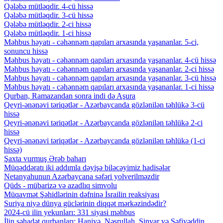
Qələbə mütləqdir. 4-cü hissə
Qələbə mütləqdir. 3-cü hissə
Qələbə mütləqdir. 2-ci hissə
Qələbə mütləqdir. 1-ci hissə
Məhbus həyatı - cəhənnəm qapıları arxasında yaşananlar. 5-ci,
sonuncu hissə
Məhbus həyatı - cəhənnəm qapıları arxasında yaşananlar. 4-cü hissə
Məhbus həyatı - cəhənnəm qapıları arxasında yaşananlar. 2-ci hissə
Məhbus həyatı - cəhənnəm qapıları arxasında yaşananlar. 3-cü hissə
Məhbus həyatı - cəhənnəm qapıları arxasında yaşananlar. 1-ci hissə
Qurban, Ramazandan sonra indi də Aşura
Qeyri-ənənəvi təriqətlər - Azərbaycanda gözlənilən təhlükə 3-cü
hissə
Qeyri-ənənəvi təriqətlər - Azərbaycanda gözlənilən təhlükə 2-ci
hissə
Qeyri-ənənəvi təriqətlər - Azərbaycanda gözlənilən təhlükə (1-ci
hissə)
Şaxta vurmuş Ərəb baharı
Müqəddəratı iki addımla dəyişə biləcəyimiz hadisələr
Netanyahunun Azərbaycana səfəri yolverilməzdir
Qüds - mübarizə və azadlıq simvolu
Müqavmət Şəhidlərinin dəfninə İsrailin reaksiyası
Suriya niyə dünya güclərinin diqqət mərkəzindədir?
2024-cü ilin yekunları: 331 siyasi məhbus
İlin şəhadət qurbanları: Haniyə, Nəsrullah, Sinvar və Səfiyəddin...