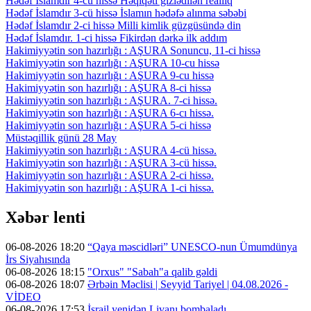
Hədəf İslamdır 4-cü hissə Həqiqəti gizlədilən reallıq
Hədəf İslamdır 3-cü hissə İslamın hədəfə alınma səbəbi
Hədəf İslamdır 2-ci hissə Milli kimlik güzgüsündə din
Hədəf İslamdır. 1-ci hissə Fikirdən dərkə ilk addım
Hakimiyyətin son hazırlığı : AŞURA Sonuncu, 11-ci hissə
Hakimiyyətin son hazırlığı : AŞURA 10-cu hissə
Hakimiyyətin son hazırlığı : AŞURA 9-cu hissə
Hakimiyyətin son hazırlığı : AŞURA 8-ci hissə
Hakimiyyətin son hazırlığı : AŞURA. 7-ci hissə.
Hakimiyyətin son hazırlığı : AŞURA 6-cı hissə.
Hakimiyyətin son hazırlığı : AŞURA 5-ci hissə
Müstəqillik günü 28 May
Hakimiyyətin son hazırlığı : AŞURA 4-cü hissə.
Hakimiyyətin son hazırlığı : AŞURA 3-cü hissə.
Hakimiyyətin son hazırlığı : AŞURA 2-ci hissə.
Hakimiyyətin son hazırlığı : AŞURA 1-ci hissə.
Xəbər lenti
06-08-2026 18:20
“Qaya məscidləri” UNESCO-nun Ümumdünya
İrs Siyahısında
06-08-2026 18:15
"Orxus" "Sabah"a qalib gəldi
06-08-2026 18:07
Ərbəin Məclisi | Seyyid Tariyel | 04.08.2026 -
VİDEO
06-08-2026 17:53
İsrail yenidən Livanı bombaladı