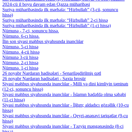
2024-cü il boyu davam edən Qəzza müharibəsi
Suriya müharibəsində ilk mərhələ: “Hizbullah” (3-cü, sonuncu
hissə)
Suriya müharibəsində ilk mərhələ: “Hizbullah” 2-ci hissə
Suriya müharibəsində ilk mərhələ: “Hizbullah” (1-ci hissə)
Nümunə - 7-ci, sonuncu hissə.
Nümunə. 6-cı hissə.
İlin son siyasi məhbus siyahısında inanclılar
Nümunə. 5-ci hissə
Nümunə. 4-cü hissə
Nümunə 3-cü hissə
Nümunə. 2-ci hissə
Nümunə. 1-ci hissə
26 noyabr Nardaran hadisələri - Senariləşdirilmiş qətl
26 noyabr Nardaran hadisələri - Saxta broşür
Siyasi məhbus siyahısında inanclılar - Milli və dini kimliyin təminatı
(12-ci, sonuncu hissə)
Siyasi məhbus siyahısında inanclılar - İslamın hədəfdə olma səbəbi
(11-ci hissə)
Siyasi məhbus siyahısında inanclılar - İlğım; aldadıcı gözəllik (10-cu
hissə)
Siyasi məhbus siyahısında inanclılar - Qeyri-ənənəvi təriqətlər (9-cu
hissə)
Siyasi məhbus siyahısında inanclılar - Təzyiq məngənəsində (8-ci
hissə)