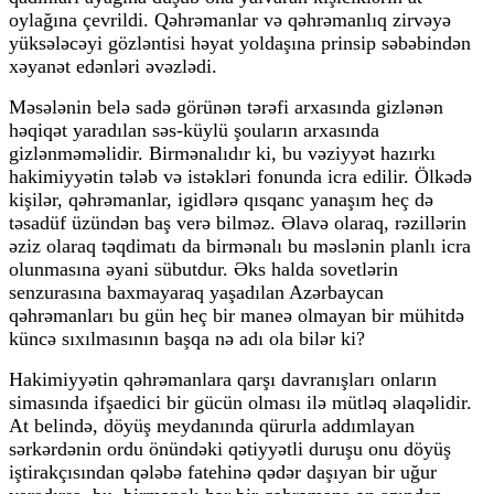
oylağına çevrildi. Qəhrəmanlar və qəhrəmanlıq zirvəyə
yüksələcəyi gözləntisi həyat yoldaşına prinsip səbəbindən
xəyanət edənləri əvəzlədi.
Məsələnin belə sadə görünən tərəfi arxasında gizlənən
həqiqət yaradılan səs-küylü şouların arxasında
gizlənməməlidir. Birmənalıdır ki, bu vəziyyət hazırkı
hakimiyyətin tələb və istəkləri fonunda icra edilir. Ölkədə
kişilər, qəhrəmanlar, igidlərə qısqanc yanaşım heç də
təsadüf üzündən baş verə bilməz. Əlavə olaraq, rəzillərin
əziz olaraq təqdimatı da birmənalı bu məslənin planlı icra
olunmasına əyani sübutdur. Əks halda sovetlərin
senzurasına baxmayaraq yaşadılan Azərbaycan
qəhrəmanları bu gün heç bir maneə olmayan bir mühitdə
küncə sıxılmasının başqa nə adı ola bilər ki?
Hakimiyyətin qəhrəmanlara qarşı davranışları onların
simasında ifşaedici bir gücün olması ilə mütləq əlaqəlidir.
At belində, döyüş meydanında qürurla addımlayan
sərkərdənin ordu önündəki qətiyyətli duruşu onu döyüş
iştirakçısından qələbə fatehinə qədər daşıyan bir uğur