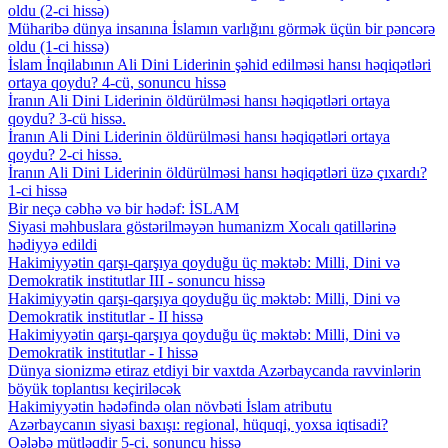
oldu (2-ci hissə)
Müharibə dünya insanına İslamın varlığını görmək üçün bir pəncərə
oldu (1-ci hissə)
İslam İnqilabının Ali Dini Liderinin şəhid edilməsi hansı həqiqətləri
ortaya qoydu? 4-cü, sonuncu hissə
İranın Ali Dini Liderinin öldürülməsi hansı həqiqətləri ortaya
qoydu? 3-cü hissə.
İranın Ali Dini Liderinin öldürülməsi hansı həqiqətləri ortaya
qoydu? 2-ci hissə.
İranın Ali Dini Liderinin öldürülməsi hansı həqiqətləri üzə çıxardı?
1-ci hissə
Bir neçə cəbhə və bir hədəf: İSLAM
Siyasi məhbuslara göstərilməyən humanizm Xocalı qatillərinə
hədiyyə edildi
Hakimiyyətin qarşı-qarşıya qoyduğu üç məktəb: Milli, Dini və
Demokratik institutlar III - sonuncu hissə
Hakimiyyətin qarşı-qarşıya qoyduğu üç məktəb: Milli, Dini və
Demokratik institutlar - II hissə
Hakimiyyətin qarşı-qarşıya qoyduğu üç məktəb: Milli, Dini və
Demokratik institutlar - I hissə
Dünya sionizmə etiraz etdiyi bir vaxtda Azərbaycanda ravvinlərin
böyük toplantısı keçiriləcək
Hakimiyyətin hədəfində olan növbəti İslam atributu
Azərbaycanın siyasi baxışı: regional, hüquqi, yoxsa iqtisadi?
Qələbə mütləqdir 5-ci, sonuncu hissə