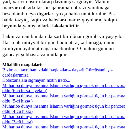
yad, xarici ünsür olaraq davranış sərgiləyir. Məlum
mənzərə ölkədə tək bir qəhrəman obrazı yaratmağa
hesablanıb deyə digərləri yaxşı halda unutdurulur. Pis
halda təzyiq, təqib və həbslərə məruz qoyularaq xalqın
beyninda yanlış adlarla ləkələndirilir.
Lakin zaman bundan da sərt bir dönəm görüb və yaşayıb.
Hər məhrumiyyət bir gün həqiqəti aşkarlamağa, onun
kimliyini aydınlatmağa məcburdur. O məlum güünün
gələcəyi şübhəsiz və mütləqdir.
Müəllifin məqalələri:
Bizim acı təcrübəmizdəki həqiqətlər – dəyərli Gürcüstanlı şiə
qardaşlarımıza
Həbsxanalara sığmayan mətin iradə...
Müharibə dünya insanına İslamın varlığını görmək üçün bir pəncərə
oldu (6-cı hissə – yekun)
Müharibə dünya insanına İslamın varlığını görmək üçün bir pəncərə
oldu (5-ci hissə )
Müharibə dünya insanına İslamın varlığını görmək üçün bir pəncərə
oldu (4-cü hissə)
Müharibə dünya insanına İslamın varlığını görmək üçün bir pəncərə
oldu (3-cü hissə)
Müharibə dünya insanına İslamın varlığını görmək üçün bir pəncərə