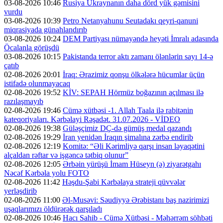
03-08-2026 10:46
Rusiya Ukraynanın daha dörd yük gəmisini
vurdu
03-08-2026 10:39
Petro Netanyahunu Seutadakı qeyri-qanuni
miqrasiyada günahlandırıb
03-08-2026 10:24
DEM Partiyası nümayəndə heyəti İmralı adasında
Öcalanla görüşdü
03-08-2026 10:15
Pakistanda terror aktı zamanı ölənlərin sayı 14-ə
çatıb
02-08-2026 20:01
İraq: Ərazimiz qonşu ölkələrə hücumlar üçün
istifadə olunmayacaq
02-08-2026 19:52
KİV: SEPAH Hörmüz boğazının açılması ilə
razılaşmayıb
02-08-2026 19:46
Cümə xütbəsi -1. Allah Taala ilə rabitənin
kateqoriyaları. Kərbəlayi Rəşadət. 31.07.2026 - VİDEO
02-08-2026 19:38
Güləşçimiz DÇ-də gümüş medal qazandı
02-08-2026 19:29
İran yenidən İraqın şimalına zərbə endirib
02-08-2026 12:19
Komitə: “Əli Kərimliyə qarşı insan ləyaqətini
alçaldan rəftar və işgəncə tətbiq olunur”
02-08-2026 12:05
Ərbəin yürüşü İmam Hüseyn (ə) ziyarətgahı
Nəcəf Kərbəla yolu FOTO
02-08-2026 11:42
Həşdu-Şabi Kərbəlaya strateji qüvvələr
yerləşdirib
02-08-2026 11:00
Əl-Musəvi: Səudiyyə Ərəbistanı baş nazirimizi
uşaqlarımızı öldürərək qarşıladı
02-08-2026 10:46
Hacı Sahib - Cümə Xütbəsi - Məhərrəm söhbəti