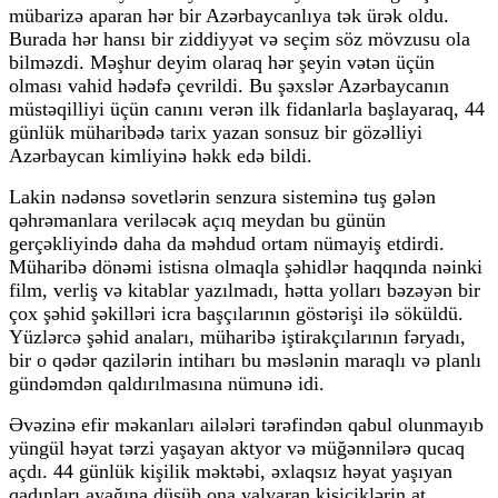
mübarizə aparan hər bir Azərbaycanlıya tək ürək oldu.
Burada hər hansı bir ziddiyyət və seçim söz mövzusu ola
bilməzdi. Məşhur deyim olaraq hər şeyin vətən üçün
olması vahid hədəfə çevrildi. Bu şəxslər Azərbaycanın
müstəqilliyi üçün canını verən ilk fidanlarla başlayaraq, 44
günlük müharibədə tarix yazan sonsuz bir gözəlliyi
Azərbaycan kimliyinə həkk edə bildi.
Lakin nədənsə sovetlərin senzura sisteminə tuş gələn
qəhrəmanlara veriləcək açıq meydan bu günün
gerçəkliyində daha da məhdud ortam nümayiş etdirdi.
Müharibə dönəmi istisna olmaqla şəhidlər haqqında nəinki
film, verliş və kitablar yazılmadı, hətta yolları bəzəyən bir
çox şəhid şəkilləri icra başçılarının göstərişi ilə söküldü.
Yüzlərcə şəhid anaları, müharibə iştirakçılarının fəryadı,
bir o qədər qazilərin intiharı bu məslənin maraqlı və planlı
gündəmdən qaldırılmasına nümunə idi.
Əvəzinə efir məkanları ailələri tərəfindən qabul olunmayıb
yüngül həyat tərzi yaşayan aktyor və müğənnilərə qucaq
açdı. 44 günlük kişilik məktəbi, əxlaqsız həyat yaşıyan
qadınları ayağına düşüb ona yalvaran kişiciklərin at