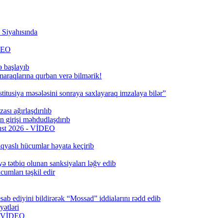
Siyahısında
İDEO
ə başlayıb
 maraqlarına qurban verə bilmərik!
titusiya məsələsini sonraya saxlayaraq imzalaya bilər”
ası ağırlaşdırılıb
girişi məhdudlaşdırıb
qust 2026 - VİDEO
qyaslı hücumlar həyata keçirib
ə tətbiq olunan sanksiyaları ləğv edib
umları təşkil edir
ab ediyini bildirərək “Mossad” iddialarını rədd edib
ətləri
6) VİDEO