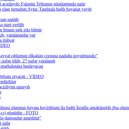
 açıqlayıb: Fələstin Tehranın gündəmində qalır
lan jurnalisti Aytac Tapdıqla bağlı bəyanat yayıb
san qatılıb
 start verilib
n limanı tərk edə bilmir
b, yaralananlar var
a dəhşət
 VİDEO
 əvvəl oğlumun ölkədən çıxışına qadağa qoyulmuşdu”
 nəfər ölüb, 27 nəfər yaralanıb
q mərhələsinə başlayacaq
 Ərbəin ziyarəti - VİDEO
ndiriblər
cizliyini qınayıb
r
b
məsi planının həyata keçirilməsi ilə bağlı İsraillə əməkdaşlığı ifşa olun
0-cı) günüdür - FOTO
lə danışıqlar aparılmır"
 qalır
tıldı