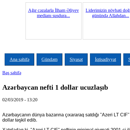
Skip to main content
Ağır cəzalarla İlham Əliyev
Liderimizin növbəti do
medianı susdura...
günündə Allahdan...
Ana səhifə
Gündəm
Siyasət
İqtisadiyyat
Baş səhifə
You are here
Azərbaycan nefti 1 dollar ucuzlaşıb
02/03/2019 - 13:20
Azərbaycanın dünya bazarına çıxararaq satdığı "Azeri LT CIF" ma
dollar təşkil edib.
Xatırladaq ki, "Azeri LT CIF" neftinin minimal qiyməti 2001-ci i