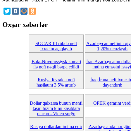
Oxşar xəbərlər
SOCAR III rübdə neft
Azərbaycan neftinin qiy
ixracını açıqlayıb
1,20% ucuzlaşıb
Bakı-Novorossiysk kəməri
İran Azərbaycanın dolla
ilə neft nəqli bərpa edildi
imtina etməsini istəyi
Rusiya fevralda neft
İraq İrana neft ixracatı
hasilatını 3,5% artırıb
dayandırıb
Dollar qalxarsa bunun mənfi
OPEK qərarını verd
təsiri bizim kimi kasıblara
olacaq - Video sorğu
Rusiya dollardan imtina edir
Azərbaycanda hər gün