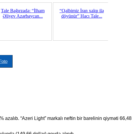
Tale Bağırzadə: “İlham
“Qəlbimiz İran xalqı ilə
İranda yen
Əliyev Azərbaycan...
döyünür” Hacı Tale...
se
Foto
azalıb. “Azeri Light” markalı neftin bir barelinin qiyməti 66,48
yulunda (149,66 dollar) qeydə alınıb.