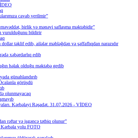
 VİDEO
aq
larımıza cavab verilmir”
məvəddət, birlik və mənəvi saflaşma məktəbidir”
urulduğunu bildirir
caq
ollar təklif edib, ailələr məbləğdən və şəffaflıqdan narazıdır
rədə xəbərdarlıq edib
ağın həlak olduğu məktəbə gedib
iyada günahlandırıb
Öcalanla görüşdü
tıb
fadə olunmayacaq
aşmayıb
riyaları. Kərbəlayi Rəşadət. 31.07.2026 - VİDEO
dan rəftar və işgəncə tətbiq olunur”
f Kərbəla yolu FOTO
larımızı öldürərək qarşıladı