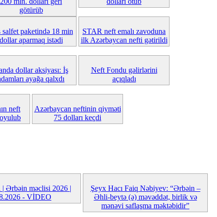
200 mln. dolları geri
dolları ötüb
götürüb
 salfet paketində 18 min
STAR neft emalı zavoduna
dollar aparmaq istədi
ilk Azərbaycan nefti gətirildi
anda dollar aksiyası: İş
Neft Fondu gəlirlərini
adamları ayağa qalxdı
açıqladı
n neft
Azərbaycan neftinin qiyməti
qoyulub
75 dolları keçdi
| Ərbəin məclisi 2026 |
Şeyx Hacı Faiq Nəbiyev: “Ərbəin –
08.2026 - VİDEO
Əhli-beytə (ə) məvəddət, birlik və
mənəvi saflaşma məktəbidir”