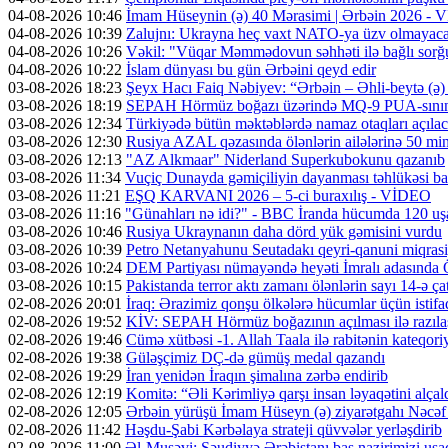
04-08-2026 10:46
İmam Hüseynin (ə) 40 Mərasimi | Ərbəin 2026 -
04-08-2026 10:39
Zalujnı: Ukrayna heç vaxt NATO-ya üzv olmayac
04-08-2026 10:26
Vəkil: "Vüqar Məmmədovun səhhəti ilə bağlı sorğu
04-08-2026 10:22
İslam dünyası bu gün Ərbəini qeyd edir
03-08-2026 18:23
Şeyx Hacı Faiq Nəbiyev: “Ərbəin – Əhli-beytə (ə) 
03-08-2026 18:19
SEPAH Hörmüz boğazı üzərində MQ-9 PUA-sının v
03-08-2026 12:34
Türkiyədə bütün məktəblərdə namaz otaqları açıla
03-08-2026 12:30
Rusiya AZAL qəzasında ölənlərin ailələrinə 50 min d
03-08-2026 12:13
"AZ Alkmaar" Niderland Superkubokunu qazanıb
03-08-2026 11:34
Vuçiç Dunayda gəmiçiliyin dayanması təhlükəsi ba
03-08-2026 11:21
EŞQ KARVANI 2026 – 5-ci buraxılış - VİDEO
03-08-2026 11:16
"Günahları nə idi?" - BBC İranda hücumda 120 uş
03-08-2026 10:46
Rusiya Ukraynanın daha dörd yük gəmisini vurdu
03-08-2026 10:39
Petro Netanyahunu Seutadakı qeyri-qanuni miqras
03-08-2026 10:24
DEM Partiyası nümayəndə heyəti İmralı adasında 
03-08-2026 10:15
Pakistanda terror aktı zamanı ölənlərin sayı 14-ə ça
02-08-2026 20:01
İraq: Ərazimiz qonşu ölkələrə hücumlar üçün isti
02-08-2026 19:52
KİV: SEPAH Hörmüz boğazının açılması ilə razıl
02-08-2026 19:46
Cümə xütbəsi -1. Allah Taala ilə rabitənin kateqo
02-08-2026 19:38
Güləşçimiz DÇ-də gümüş medal qazandı
02-08-2026 19:29
İran yenidən İraqın şimalına zərbə endirib
02-08-2026 12:19
Komitə: “Əli Kərimliyə qarşı insan ləyaqətini alçal
02-08-2026 12:05
Ərbəin yürüşü İmam Hüseyn (ə) ziyarətgahı Nəcə
02-08-2026 11:42
Həşdu-Şabi Kərbəlaya strateji qüvvələr yerləşdirib
02-08-2026 11:00
Əl-Musəvi: Səudiyyə Ərəbistanı baş nazirimizi uşaq