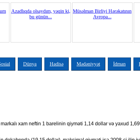
ğum
Azadlıqda olsaydım, yəqin ki,
Müsəlman Birliyi Hərəkatının
bu günün...
Avropa...
Sosial
Dünya
Hadisə
Mədəniyyət
İdman
rkalı xam neftin 1 barelinin qiyməti 1,14 dollar və yaxud 1,69% 
lin dekabrında (19,15 dollar), maksimal qiyməti isə 2008-ci ilin i