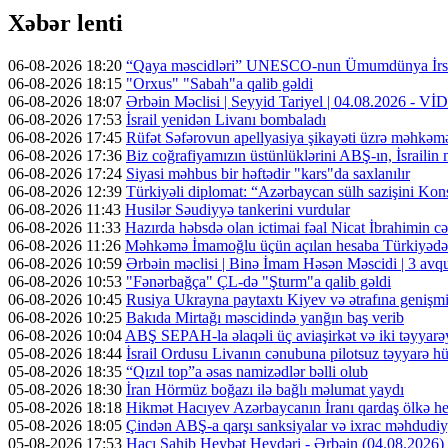
Xəbər lenti
06-08-2026 18:20
“Qaya məscidləri” UNESCO-nun Ümumdünya İrs 
06-08-2026 18:15
"Orxus" "Sabah"a qalib gəldi
06-08-2026 18:07
Ərbəin Məclisi | Seyyid Tariyel | 04.08.2026 - V
06-08-2026 17:53
İsrail yenidən Livanı bombaladı
06-08-2026 17:45
Rüfət Səfərovun apellyasiya şikayəti üzrə məhkəm
06-08-2026 17:36
Biz coğrafiyamızın üstünlüklərini ABŞ-ın, İsrailin
06-08-2026 17:24
Siyasi məhbus bir həftədir "kars"da saxlanılır
06-08-2026 12:39
Türkiyəli diplomat: “Azərbaycan sülh sazişini Kons
06-08-2026 11:43
Husilər Səudiyyə tankerini vurdular
06-08-2026 11:33
Hazırda həbsdə olan ictimai fəal Nicat İbrahimin cəz
06-08-2026 11:26
Məhkəmə İmamoğlu üçün açılan hesaba Türkiyədən 
06-08-2026 10:59
Ərbəin məclisi | Binə İmam Həsən Məscidi | 3 av
06-08-2026 10:53
"Fənərbağça" ÇL-də "Şturm"a qalib gəldi
06-08-2026 10:45
Rusiya Ukrayna paytaxtı Kiyev və ətrafına genişmi
06-08-2026 10:25
Bakıda Mirtağı məscidində yanğın baş verib
06-08-2026 10:04
ABŞ SEPAH-la əlaqəli üç aviaşirkət və iki təyyarəy
05-08-2026 18:44
İsrail Ordusu Livanın cənubuna pilotsuz təyyarə hüc
05-08-2026 18:35
“Qızıl top”a əsas namizədlər bəlli olub
05-08-2026 18:30
İran Hörmüz boğazı ilə bağlı məlumat yaydı
05-08-2026 18:18
Hikmət Hacıyev Azərbaycanın İranı qardaş ölkə hes
05-08-2026 18:05
Çindən ABŞ-a qarşı sanksiyalar və ixrac məhdudiyy
05-08-2026 17:53
Hacı Sahib Heybət Heydəri - Ərbəin (04.08.202