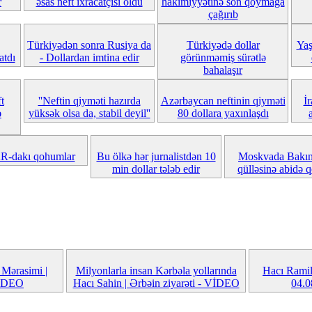
r
əsas neft ixracatçısı oldu
hakimiyyətinə son qoymağa
çağırıb
Türkiyədən sonra Rusiya da
Türkiyədə dollar
Yaş
atdı
- Dollardan imtina edir
görünməmiş sürətlə
bahalaşır
t
''Neftin qiyməti hazırda
Azərbaycan neftinin qiyməti
İr
ə
yüksək olsa da, stabil deyil''
80 dollara yaxınlaşdı
-dakı qohumlar
Bu ölkə hər jurnalistdən 10
Moskvada Bakını
min dollar tələb edir
qülləsinə abidə 
Mərasimi |
Milyonlarla insan Kərbəla yollarında
Hacı Ramil 
VİDEO
Hacı Sahin | Ərbəin ziyarəti - VİDEO
04.