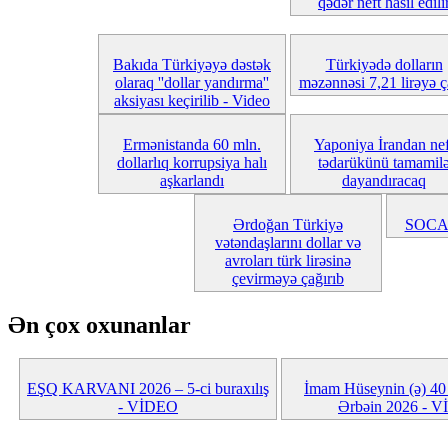
qədər neft hasil edili
Bakıda Türkiyəyə dəstək
Türkiyədə dolların
olaraq ''dollar yandırma''
məzənnəsi 7,21 lirəyə ç
aksiyası keçirilib - Video
Ermənistanda 60 mln.
Yaponiya İrandan nef
dollarlıq korrupsiya halı
tədarükünü tamamil
aşkarlandı
dayandıracaq
Ərdoğan Türkiyə
SOCAR
vətəndaşlarını dollar və
avroları türk lirəsinə
çevirməyə çağırıb
Ən çox oxunanlar
EŞQ KARVANI 2026 – 5-ci buraxılış
İmam Hüseynin (ə) 40 
- VİDEO
Ərbəin 2026 - 