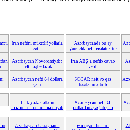
məti
İran neftini müxtəlif yollarla
Azərbaycanda bu ay
Azə
satır
gündəlik neft hasilatı artıb
rdan
Azərbaycan Novorossiyskə
İran ABŞ-a neftlə cavab
Az
r
neft nəql edəcək
verdi
nı
Azərbaycan nefti 64 dollara
SOCAR neft və qaz
Azər
çatır
hasilatını artırıb
i
Türkiyədə dolların
Azərbaycan nefti 68
Azə
məzənnəsi minimuma düşüb
dollardan aşağı düşüb
 bu
Azərbaycan Ukraynanın
Ərdoğan dolların
AB