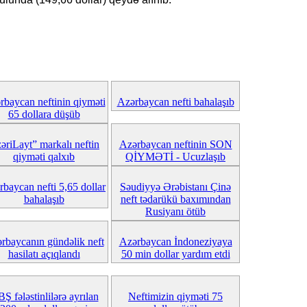
rbaycan neftinin qiyməti
Azərbaycan nefti bahalaşıb
65 dollara düşüb
əriLayt” markalı neftin
Azərbaycan neftinin SON
qiyməti qalxıb
QİYMƏTİ - Ucuzlaşıb
baycan nefti 5,65 dollar
Səudiyyə Ərəbistanı Çinə
bahalaşıb
neft tədarükü baxımından
Rusiyanı ötüb
rbaycanın gündəlik neft
Azərbaycan İndoneziyaya
hasilatı açıqlandı
50 min dollar yardım etdi
Ş fələstinlilərə ayrılan
Neftimizin qiyməti 75