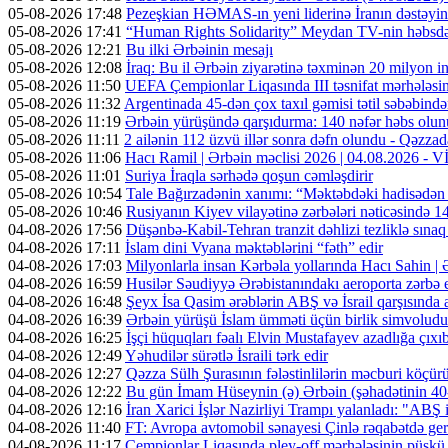
05-08-2026 17:48
Pezeşkian HƏMAS-ın yeni liderinə İranın dəstəyini
05-08-2026 17:41
“Human Rights Solidarity” Meydan TV-nin həbsdə o
05-08-2026 12:21
Bu ilki Ərbəinin mesajı
05-08-2026 12:08
İraq: Bu il Ərbəin ziyarətinə təxminən 20 milyon in
05-08-2026 11:50
UEFA Çempionlar Liqasında III təsnifat mərhələsinə
05-08-2026 11:32
Argentinada 45-dən çox taxıl gəmisi tətil səbəbində
05-08-2026 11:19
Ərbəin yürüşündə qarşıdurma: 140 nəfər həbs olunu
05-08-2026 11:11
2 ailənin 112 üzvü illər sonra dəfn olundu - Qəzzad
05-08-2026 11:06
Hacı Ramil | Ərbəin məclisi 2026 | 04.08.2026 -
05-08-2026 11:01
Suriya İraqla sərhədə qoşun cəmləşdirir
05-08-2026 10:54
Tale Bağırzadənin xanımı: “Məktəbdəki hadisədən
05-08-2026 10:46
Rusiyanın Kiyev vilayətinə zərbələri nəticəsində 14
04-08-2026 17:56
Düşənbə-Kabil-Tehran tranzit dəhlizi tezliklə sına
04-08-2026 17:11
İslam dini Vyana məktəblərini “fəth” edir
04-08-2026 17:03
Milyonlarla insan Kərbəla yollarında Hacı Sahin |
04-08-2026 16:59
Husilər Səudiyyə Ərəbistanındakı aeroporta zərbə e
04-08-2026 16:48
Şeyx İsa Qasim ərəblərin ABŞ və İsrail qarşısında a
04-08-2026 16:39
Ərbəin yürüşü İslam ümməti üçün birlik simvoludu
04-08-2026 16:25
İşçi hüquqları fəalı Elvin Mustafayev azadlığa çıxı
04-08-2026 12:49
Yəhudilər sürətlə İsraili tərk edir
04-08-2026 12:27
Qəzza Sülh Şurasının fələstinlilərin məcburi köçürül
04-08-2026 12:22
Bu gün İmam Hüseynin (ə) Ərbəin (şəhadətinin 4
04-08-2026 12:16
İran Xarici İşlər Nazirliyi Trampı yalanladı: "ABŞ i
04-08-2026 11:40
FT: Avropa avtomobil sənayesi Çinlə rəqabətdə geri
04-08-2026 11:17
Çempionlar Liqasında pley-off mərhələsinin püşkü a