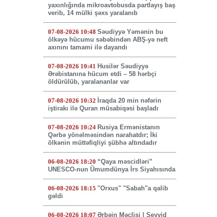
yaxınlığında mikroavtobusda partlayış baş
verib, 14 mülki şəxs yaralanıb
07-08-2026 10:48
Səudiyyə Yəmənin bu
ölkəyə hücumu səbəbindən ABŞ-yə neft
axınını tamami ilə dayandı
07-08-2026 10:41
Husilər Səudiyyə
Ərəbistanına hücum etdi – 58 hərbçi
öldürülüb, yaralananlar var
07-08-2026 10:32
İraqda 20 min nəfərin
iştirakı ilə Quran müsabiqəsi başladı
07-08-2026 10:24
Rusiya Ermənistanın
Qərbə yönəlməsindən narahatdır; İki
ölkənin müttəfiqliyi şübhə altındadır
06-08-2026 18:20
“Qaya məscidləri”
UNESCO-nun Ümumdünya İrs Siyahısında
06-08-2026 18:15
"Orxus" "Sabah"a qalib
gəldi
06-08-2026 18:07
Ərbəin Məclisi | Seyyid