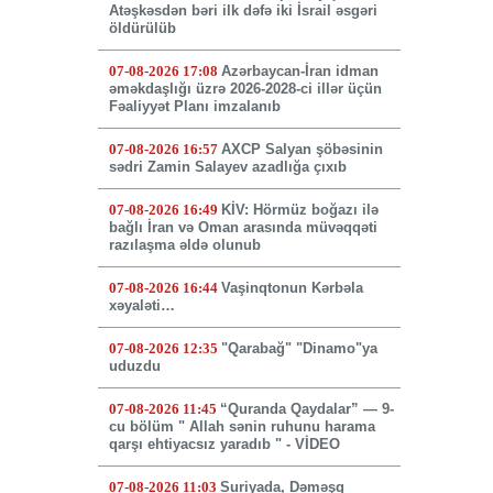
Atəşkəsdən bəri ilk dəfə iki İsrail əsgəri
öldürülüb
07-08-2026 17:08
Azərbaycan-İran idman
əməkdaşlığı üzrə 2026-2028-ci illər üçün
Fəaliyyət Planı imzalanıb
07-08-2026 16:57
AXCP Salyan şöbəsinin
sədri Zamin Salayev azadlığa çıxıb
07-08-2026 16:49
KİV: Hörmüz boğazı ilə
bağlı İran və Oman arasında müvəqqəti
razılaşma əldə olunub
07-08-2026 16:44
Vaşinqtonun Kərbəla
xəyaləti…
07-08-2026 12:35
"Qarabağ" "Dinamo"ya
uduzdu
07-08-2026 11:45
“Quranda Qaydalar” — 9-
cu bölüm " Allah sənin ruhunu harama
qarşı ehtiyacsız yaradıb " - VİDEO
07-08-2026 11:03
Suriyada, Dəməşq