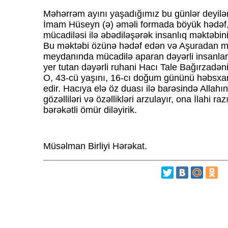
Məhərrəm ayını yaşadığımız bu günlər deyilən
İmam Hüseyn (ə) əməli formada böyük hədəf, 
mücadiləsi ilə əbədiləşərək insanlıq məktəbini
Bu məktəbi özünə hədəf edən və Aşuradan m
meydanında mücadilə aparan dəyərli insanla
yer tutan dəyərli ruhani Hacı Tale Bağırzadə
O, 43-cü yaşını, 16-cı doğum gününü həbsxan
edir. Hacıya elə öz duası ilə barəsində Allahı
gözəlliləri və özəllikləri arzulayır, ona İlahi ra
bərəkətli ömür diləyirik.
Müsəlman Birliyi Hərəkat.