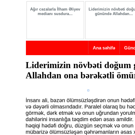
Skip to main content
Ağır cəzalarla İlham Əliyev
Liderimizin növbəti do
medianı susdura...
günündə Allahdan...
Ana səhifə
Gün
Liderimizin növbəti doğum
Allahdan ona bərəkətli ömür
İnsanı ali, bəzən ölümsüzləşdirən onun hədəf
və dəyərli olmasındadır. Paralel olaraq bu həqi
görmək, dərk etmək və onun uğrundan yorulm
dahilərini insanlığa təqdim edən əsas amildir.
həqiqi hədəfi doğru, düzgün seçmək və onu
mübarizə ölümsüzləşən qəhrəmanların əsas xü