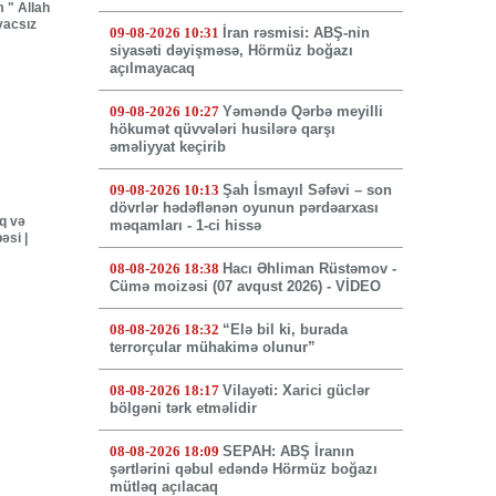
 " Allah
yacsız
09-08-2026 10:31
İran rəsmisi: ABŞ-nin
siyasəti dəyişməsə, Hörmüz boğazı
açılmayacaq
09-08-2026 10:27
Yəməndə Qərbə meyilli
hökumət qüvvələri husilərə qarşı
əməliyyat keçirib
09-08-2026 10:13
Şah İsmayıl Səfəvi – son
dövrlər hədəflənən oyunun pərdəarxası
ıq və
məqamları - 1-ci hissə
əsi |
08-08-2026 18:38
Hacı Əhliman Rüstəmov -
Cümə moizəsi (07 avqust 2026) - VİDEO
08-08-2026 18:32
“Elə bil ki, burada
terrorçular mühakimə olunur”
08-08-2026 18:17
Vilayəti: Xarici güclər
bölgəni tərk etməlidir
08-08-2026 18:09
SEPAH: ABŞ İranın
şərtlərini qəbul edəndə Hörmüz boğazı
mütləq açılacaq