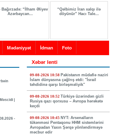
e Bağırzadə: “İlham Əliyev
“Qəlbimiz İran xalqı ilə
İranda yeni 
Azərbaycan...
döyünür” Hacı Tale...
seçi
Mədəniyyət
İdman
Foto
Xəbər lenti
09-08-2026 10:58
Pakistanın müdafiə naziri
İslam dünyasına çağlrış etdi: "İsrail
rbəin
təhdidinə qarşı birləşməliyik"
09-08-2026 10:52
Türkiyə üzərindən gizli
Məscidi |
Rusiya qazı qorxusu – Avropa hərəkətə
keçdi
09-08-2026 10:45
NYT: Arsenalların
.08.2026 -
tükənməsi Pentaqonu HHM sistemlərini
Avropadan Yaxın Şərqə yönləndirməyə
məcbur edir