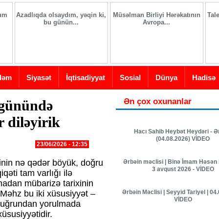
ğum
Azadlıqda olsaydım, yəqin ki,
Müsəlman Birliyi Hərəkatının
Tal
bu günün...
Avropa...
dəm
Siyasət
İqtisadiyyat
Sosial
Dünya
Hadisə
Ən çox oxunanlar
 günündə
 diləyirik
Hacı Sahib Heybət Heydəri - Ə
(04.08.2026) VİDEO
23/06/2026 - 12:35
inin nə qədər böyük, doğru
Ərbəin məclisi | Binə İmam Həsən 
3 avqust 2026 - VİDEO
qəti tam varlığı ilə
adan mübarizə tarixinin
Ərbəin Məclisi | Seyyid Tariyel | 04
 Məhz bu iki xüsusiyyət –
VİDEO
n uğrundan yorulmada
susiyyətidir.