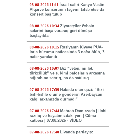
08-08-2026 11:11
İsrail səfiri Kanye Vestin
Alqarve konsertinin ləğvini tələb etsə də
konsert baş tutub
08-08-2026 10:34
Ziyarətçilər Ərbəin
səfərini başa vuraraq geri dönüşə
başlayıblar
08-08-2026 10:15
Rusiyanın Kiyevə PUA-
larla hücumu nəticəsində 3 nəfər ölüb, 3
nəfər yaralanıb
08-08-2026 10:07
Biz “vətən, millət,
türkçülük” və s. kimi pafosların arxasına
sığınıb nə satırıq, nə də satılırıq
07-08-2026 17:59
Həbsdə olan qazi: “Bizi
bəh-bəhlə ölümə göndərən Azərbaycan
xalqı arxamızda durmadı”
07-08-2026 17:44
Mehrab Dəmirzadə | İlahi
razılıq və həyatımızdakı yeri | Cümə
xütbəsi | 07.08.2026 - VİDEO
07-08-2026 17:40
Livanda partlayış: