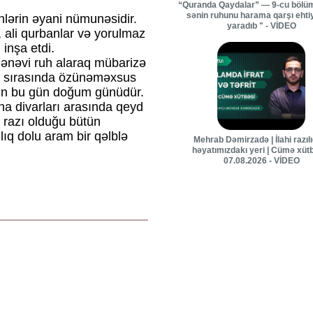
“Quranda Qaydalar” — 9-cu bölüm
sənin ruhunu harama qarşı ehti
lərin əyani nümunəsidir.
yaradıb " - VİDEO
ali qurbanlar və yorulmaz
 inşa etdi.
ənəvi ruh alaraq mübarizə
r sırasında özünəməxsus
nin bu gün doğum günüdür.
a divarları arasında qeyd
n razı olduğu bütün
zılıq dolu aram bir qəlblə
Mehrab Dəmirzadə | İlahi razıl
həyatımızdakı yeri | Cümə xütb
07.08.2026 - VİDEO