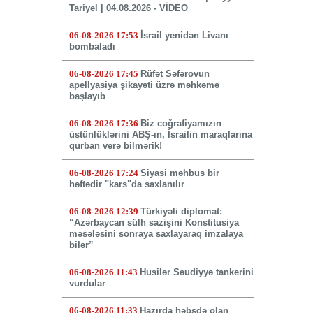
Tariyel | 04.08.2026 - VİDEO
06-08-2026 17:53
İsrail yenidən Livanı
bombaladı
06-08-2026 17:45
Rüfət Səfərovun
apellyasiya şikayəti üzrə məhkəmə
başlayıb
06-08-2026 17:36
Biz coğrafiyamızın
üstünlüklərini ABŞ-ın, İsrailin maraqlarına
qurban verə bilmərik!
06-08-2026 17:24
Siyasi məhbus bir
həftədir "kars"da saxlanılır
06-08-2026 12:39
Türkiyəli diplomat:
“Azərbaycan sülh sazişini Konstitusiya
məsələsini sonraya saxlayaraq imzalaya
bilər”
06-08-2026 11:43
Husilər Səudiyyə tankerini
vurdular
06-08-2026 11:33
Hazırda həbsdə olan