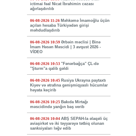
ictimai fəal Nicat İbrahimin cəzası
ağırlaşdırılıb
06-08-2026 11:26
Məhkəmə İmamoğlu üçün
açılan hesaba Türkiyədən girişi
məhdudlaşdırıb
06-08-2026 10:59
Ərbəin məclisi | Binə
İmam Həsən Məscidi | 3 avqust 2026 -
VİDEO
06-08-2026 10:53
"Fənərbağça" ÇL-də
"Şturm"a qalib gəldi
06-08-2026 10:45
Rusiya Ukrayna paytaxtı
Kiyev və ətrafına genişmiqyaslı hücumlar
həyata keçirib
06-08-2026 10:25
Bakıda Mirtağı
məscidində yanğın baş verib
06-08-2026 10:04
ABŞ SEPAH-la əlaqəli üç
aviaşirkət və iki təyyarəyə tətbiq olunan
sanksiyaları ləğv edib