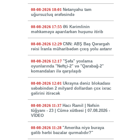
08-08-2026 18:01
Netanyahu tam
uğursuzluq ərəfəsində
08-08-2026 17:55
Əli Kərimlinin
məhkəməyə aparılarkən huşunu itirib
08-08-2026 12:29
CNN: ABŞ Baş Qərargah
rəisi İranla müharibədən çıxış yolu axtarır
08-08-2026 12:17
"Şəfa" yoxlama
oyunlarında "Neftçi-2" və "Qarabağ-2"
komandaları ilə qarşılaşıb
08-08-2026 12:01
Ukrayna dəniz blokadası
səbəbindən 2 milyard dollardan çox ixrac
gəlirini itirəcək
08-08-2026 11:37
Hacı Ramil | Nəfsin
tüğyanı - 23 | Cümə xütbəsi | 07.08.2026 -
VİDEO
08-08-2026 11:28
"Amerika niyə buraya
gəlib hərbi bazalar qurmalıdır?"