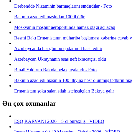
Dərbənddə Nizaminin barmaqlarını sındırdılar - Foto
Bakının azad edilməsindən 100 il ötür
Moskvanın məşhur aeroportunda namaz otağı açılacaq
Rəsmi Bakı Ermənistanın müharibə başlaması xəbərinə cavab v
Azərbaycanda hər gün bu qədər neft hasil edilir
Azərbaycan Ukraynanın əsas neft ixracatçısı oldu
Binəli Yıldırım Bakıda belə qarşılandı - Foto
Bakının azad edilməsinin 100 illiyinə həsr olunmuş tədbirin mə
Ermənistanı şoka salan silah istehsalçıları Bakıya gəlir
Ən çox oxunanlar
EŞQ KARVANI 2026 – 5-ci buraxılış - VİDEO
İmam Hüseynin (ə) 40 Mərasimi | Ərbəin 2026 - VİDEO