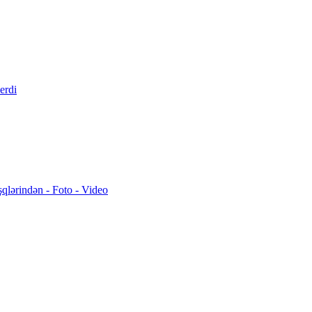
erdi
şqlərindən - Foto - Video