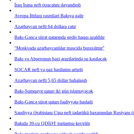
İraq İrana neft ixracatını dayandırıb
Avropa İttifaqı rəsmiləri Bakıya gəlir
Azərbaycan nefti 64 dollara çatır
Bakı-Gəncə sürət qatarında gediş haqqı azaldılır
''Moskvada azərbaycanlılar məscidə buraxılmır''
Bakı və Abşeronun bəzi ərazilərində su kəsiləcək
SOCAR neft və qaz hasilatını artırıb
Azərbaycan nefti 5,65 dollar bahalaşıb
Bakı-Sumqayıt qatarı iki gün işləməyəcək
Bakı-Gəncə sürət qatarı fəaliyyətə başladı
Səudiyyə Ərəbistanı Çinə neft tədarükü baxımından Rusiyanı ö
Bakıda 39-cu QDİƏT toplantısı keçirilir