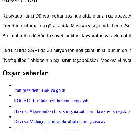
09/05/2018 - 17:11
Rusiyada İkinci Dünya müharibəsində əldə olunan qələbəyə Az
Trend-in məlumatına görə, abidə Moskva vilayətində Lenin-Sneq
Bu, müharibə dövründə sovet tankları, təyyarələri və avtomobil
1941-ci ildə SSRİ-də 33 milyon ton neft çıxarılıb ki, bunun da 
"Neft qülləsi" abidəsinin açılışının təşəbbüskarı Moskva vilayət
Oxşar xəbərlər
İran prezidenti Bakıya gəldi
SOCAR III rübdə neft ixracını açıqlayıb
Bakı və Abşerondakı bəzi sürüşmə sahələrində aktivlik qeydə a
Bakı və Mahaçqala arasında sürət qatarı işləyəcək