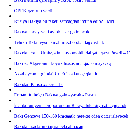
Bakı merinin qardaşına yüksək vəzifə verildi
OPEK qərarını verdi
Rusiya Bakıya bu raketi satmaqdan imtina edib? - MN
Bakıya hər ay yeni avtobuslar gətiriləcək
Tehran-Bakı reysi naməlum səbəbdən ləğv edilib
Bakıda icra hakimiyyətinin avtomobili dəhşətli qəza törətdi
Bakı və Abşeronun böyük hissəsində qaz olmayacaq
Azərbaycanın gündəlik neft hasilatı açıqlandı
Bakıdan Parisə xəbərdarlıq
Erməni futbolçu Bakıya gəlməyəcək - Rəsmi
İstanbulun yeni aeroportundan Bakıya bilet qiyməti açıqlandı
Bakı Gəncəyə 150-160 km/saatla hərəkət edən qatar işləyəcək
Bakıda tıxacların qarşısı belə alınacaq