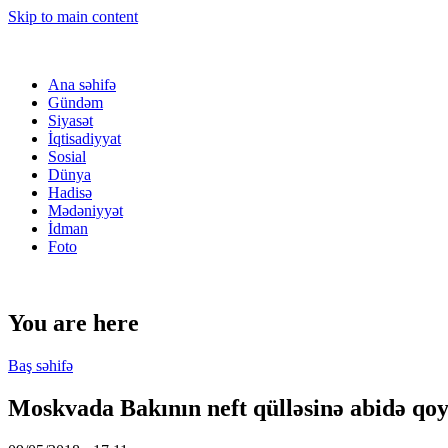
Skip to main content
Ana səhifə
Gündəm
Siyasət
İqtisadiyyat
Sosial
Dünya
Hadisə
Mədəniyyət
İdman
Foto
You are here
Baş səhifə
Moskvada Bakının neft qülləsinə abidə qo