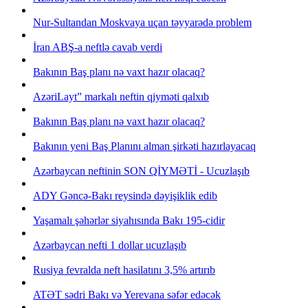
Nur-Sultandan Moskvaya uçan təyyarədə problem
İran ABŞ-a neftlə cavab verdi
Bakının Baş planı nə vaxt hazır olacaq?
AzəriLayt” markalı neftin qiyməti qalxıb
Bakının Baş planı nə vaxt hazır olacaq?
Bakının yeni Baş Planını alman şirkəti hazırlayacaq
Azərbaycan neftinin SON QİYMƏTİ - Ucuzlaşıb
ADY Gəncə-Bakı reysində dəyişiklik edib
Yaşamalı şəhərlər siyahısında Bakı 195-cidir
Azərbaycan nefti 1 dollar ucuzlaşıb
Rusiya fevralda neft hasilatını 3,5% artırıb
ATƏT sədri Bakı və Yerevana səfər edəcək