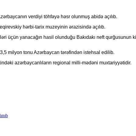
ərbaycanın verdiyi töhfəyə həsr olunmuş abidə açılıb.
irevskiy hərbi-tarix muzeyinin ərazisində açılıb.
ləri üçün yanacağın hasil olunduğu Bakıdakı neft qurğusunun kiçi
23,5 milyon tonu Azərbaycan tərəfindən istehsal edilib.
indəki azərbaycanlıların regional milli-mədəni muxtariyyətidir.
lınıb