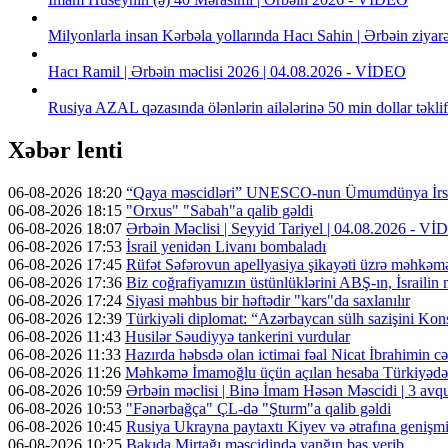
Milyonlarla insan Kərbəla yollarında Hacı Sahin | Ərbəin ziya
Hacı Ramil | Ərbəin məclisi 2026 | 04.08.2026 - VİDEO
Rusiya AZAL qəzasında ölənlərin ailələrinə 50 min dollar təklif 
Xəbər lenti
06-08-2026 18:20
“Qaya məscidləri” UNESCO-nun Ümumdünya İrs 
06-08-2026 18:15
"Orxus" "Sabah"a qalib gəldi
06-08-2026 18:07
Ərbəin Məclisi | Seyyid Tariyel | 04.08.2026 - V
06-08-2026 17:53
İsrail yenidən Livanı bombaladı
06-08-2026 17:45
Rüfət Səfərovun apellyasiya şikayəti üzrə məhkəm
06-08-2026 17:36
Biz coğrafiyamızın üstünlüklərini ABŞ-ın, İsrailin
06-08-2026 17:24
Siyasi məhbus bir həftədir "kars"da saxlanılır
06-08-2026 12:39
Türkiyəli diplomat: “Azərbaycan sülh sazişini Kons
06-08-2026 11:43
Husilər Səudiyyə tankerini vurdular
06-08-2026 11:33
Hazırda həbsdə olan ictimai fəal Nicat İbrahimin cəz
06-08-2026 11:26
Məhkəmə İmamoğlu üçün açılan hesaba Türkiyədən 
06-08-2026 10:59
Ərbəin məclisi | Binə İmam Həsən Məscidi | 3 av
06-08-2026 10:53
"Fənərbağça" ÇL-də "Şturm"a qalib gəldi
06-08-2026 10:45
Rusiya Ukrayna paytaxtı Kiyev və ətrafına genişmi
06-08-2026 10:25
Bakıda Mirtağı məscidində yanğın baş verib