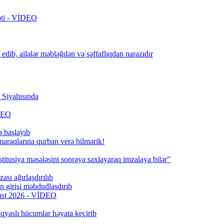
rəti - VİDEO
edib, ailələr məbləğdən və şəffaflıqdan narazıdır
Siyahısında
İDEO
ə başlayıb
 maraqlarına qurban verə bilmərik!
titusiya məsələsini sonraya saxlayaraq imzalaya bilər”
ası ağırlaşdırılıb
girişi məhdudlaşdırıb
qust 2026 - VİDEO
qyaslı hücumlar həyata keçirib