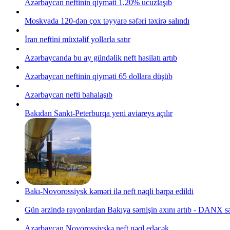
Azərbaycan neftinin qiyməti 1,20% ucuzlaşıb
Moskvada 120-dən çox təyyarə səfəri təxirə salındı
İran neftini müxtəlif yollarla satır
Azərbaycanda bu ay gündəlik neft hasilatı artıb
Azərbaycan neftinin qiyməti 65 dollara düşüb
Azərbaycan nefti bahalaşıb
Bakıdan Sankt-Peterburqa yeni aviareys açılır
Bakı-Novorossiysk kəməri ilə neft nəqli bərpa edildi
Gün ərzində rayonlardan Bakıya sərnişin axını artıb - DANX sə
Azərbaycan Novorossiyskə neft nəql edəcək