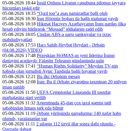
05-08-2026 18:44
İsrail Ordusu Livanın cənubuna pilotsuz təyyarə
hücumları təşkil edir
05-08-2026 18:35
“Qızıl top”a əsas namizədlər bəlli olub
05-08-2026 18:30
İran Hörmüz boğazı ilə bağlı məlumat yaydı
05-08-2026 18:18
Hikmət Hacıyev Azərbaycanın İranı qardaş ölkə
hesab ediyini bildirərək “Mossad” iddialarını rədd edib
05-08-2026 18:05
Çindən ABŞ-a qarşı sanksiyalar və ixrac
məhdudiyyətləri
05-08-2026 17:53
Hacı Sahib Heybət Heydəri - Ərbəin
(04.08.2026) VİDEO
05-08-2026 17:48
Pezeşkian HƏMAS-ın yeni liderinə İranın
dəstəyini açıqlayıb: Fələstin Tehranın gündəmində qalır
05-08-2026 17:41
“Human Rights Solidarity” Meydan TV-nin
həbsdə olan jurnalisti Aytac Tapdıqla bağlı bəyanat yayıb
05-08-2026 12:21
Bu ilki Ərbəinin mesajı
05-08-2026 12:08
İraq: Bu il Ərbəin ziyarətinə təxminən 20 milyon
insan qatılıb
05-08-2026 11:50
UEFA Çempionlar Liqasında III təsnifat
mərhələsinə start verilib
05-08-2026 11:32
Argentinada 45-dən çox taxıl gəmisi tətil
səbəbindən limanı tərk edə bilmir
05-08-2026 11:19
Ərbəin yürüşündə qarşıdurma: 140 nəfər həbs
olunub, yaralananlar var
05-08-2026 11:11
2 ailənin 112 üzvü illər sonra dəfn olundu -
Qəzzada dəhşət