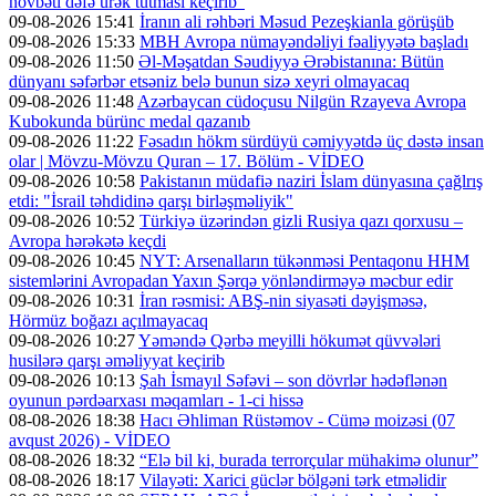
növbəti dəfə ürək tutması keçirib”
09-08-2026 15:41
İranın ali rəhbəri Məsud Pezeşkianla görüşüb
09-08-2026 15:33
MBH Avropa nümayəndəliyi fəaliyyətə başladı
09-08-2026 11:50
Əl-Məşatdan Səudiyyə Ərəbistanına: Bütün
dünyanı səfərbər etsəniz belə bunun sizə xeyri olmayacaq
09-08-2026 11:48
Azərbaycan cüdoçusu Nilgün Rzayeva Avropa
Kubokunda bürünc medal qazanıb
09-08-2026 11:22
Fəsadın hökm sürdüyü cəmiyyətdə üç dəstə insan
olar | Mövzu-Mövzu Quran – 17. Bölüm - VİDEO
09-08-2026 10:58
Pakistanın müdafiə naziri İslam dünyasına çağlrış
etdi: "İsrail təhdidinə qarşı birləşməliyik"
09-08-2026 10:52
Türkiyə üzərindən gizli Rusiya qazı qorxusu –
Avropa hərəkətə keçdi
09-08-2026 10:45
NYT: Arsenalların tükənməsi Pentaqonu HHM
sistemlərini Avropadan Yaxın Şərqə yönləndirməyə məcbur edir
09-08-2026 10:31
İran rəsmisi: ABŞ-nin siyasəti dəyişməsə,
Hörmüz boğazı açılmayacaq
09-08-2026 10:27
Yəməndə Qərbə meyilli hökumət qüvvələri
husilərə qarşı əməliyyat keçirib
09-08-2026 10:13
Şah İsmayıl Səfəvi – son dövrlər hədəflənən
oyunun pərdəarxası məqamları - 1-ci hissə
08-08-2026 18:38
Hacı Əhliman Rüstəmov - Cümə moizəsi (07
avqust 2026) - VİDEO
08-08-2026 18:32
“Elə bil ki, burada terrorçular mühakimə olunur”
08-08-2026 18:17
Vilayəti: Xarici güclər bölgəni tərk etməlidir