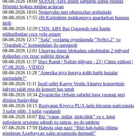
08-08-2026 18:09
SEPAH: ABŞ İranın şərtlərini qəbul edəndə
Hörmüz boğazı mütləq açılacaq
08-08-2026 18:01
Netanyahu tam uğursuzluq ərəfəsində
08-08-2026 17:55
Əli Kərimlinin məhkəməyə aparılarkən huşunu
itirib
08-08-2026 12:29
CNN: ABŞ Baş Qərargah rəisi İranla
müharibədən çıxış yolu axtarır
08-08-2026 12:17
"Şəfa" yoxlama oyunlarında "Neftçi-2" və
"Qarabağ-2" komandaları ilə qarşılaşıb
08-08-2026 12:01
Ukrayna dəniz blokadası səbəbindən 2 milyard
dollardan çox ixrac gəlirini itirəcək
08-08-2026 11:37
Hacı Ramil | Nəfsin tüğyanı - 23 | Cümə xütbəsi |
07.08.2026 - VİDEO
08-08-2026 11:28
"Amerika niyə buraya gəlib hərbi bazalar
qurmalıdır?"
08-08-2026 11:11
İsrail səfiri Kanye Vestin Alqarve konsertinin
ləğvini tələb etsə də konsert baş tutub
08-08-2026 10:34
Ziyarətçilər Ərbəin səfərini başa vuraraq geri
dönüşə başlayıblar
08-08-2026 10:15
Rusiyanın Kiyevə PUA-larla hücumu nəticəsində
3 nəfər ölüb, 3 nəfər yaralanıb
08-08-2026 10:07
Biz “vətən, millət, türkçülük” və s. kimi
pafosların arxasına sığınıb nə satırıq, nə də satılırıq
07-08-2026 17:59
Həbsdə olan qazi: “Bizi bəh-bəhlə ölümə
göndərən Azərbaycan xalqı arxamızda durmadı”