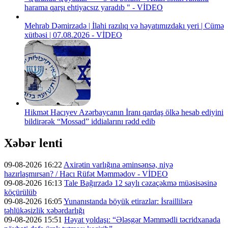
harama qarşı ehtiyacsız yaradıb " - VİDEO
Mehrab Dəmirzadə | İlahi razılıq və həyatımızdakı yeri | Cümə
xütbəsi | 07.08.2026 - VİDEO
Hikmət Hacıyev Azərbaycanın İranı qardaş ölkə hesab ediyini
bildirərək “Mossad” iddialarını rədd edib
Xəbər lenti
09-08-2026 16:22
Axirətin varlığına əminsənsə, niyə
hazırlaşmırsan? / Hacı Rüfət Məmmədov - VİDEO
09-08-2026 16:13
Tale Bağırzadə 12 saylı cəzaçəkmə müəsisəsinə
köçürülüb
09-08-2026 16:05
Yunanıstanda böyük etirazlar: İsraillilərə
təhlükəsizlik xəbərdarlığı
09-08-2026 15:51
Həyat yoldaşı: “Ələsgər Məmmədli təcridxanada