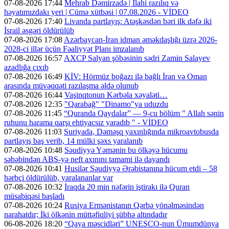
07-08-2026 17:44
Mehrab Dəmirzadə | İlahi razılıq və
həyatımızdakı yeri | Cümə xütbəsi | 07.08.2026 - VİDEO
07-08-2026 17:40
Livanda partlayış: Atəşkəsdən bəri ilk dəfə iki
İsrail əsgəri öldürülüb
07-08-2026 17:08
Azərbaycan-İran idman əməkdaşlığı üzrə 2026-
2028-ci illər üçün Fəaliyyət Planı imzalanıb
07-08-2026 16:57
AXCP Salyan şöbəsinin sədri Zamin Salayev
azadlığa çıxıb
07-08-2026 16:49
KİV: Hörmüz boğazı ilə bağlı İran və Oman
arasında müvəqqəti razılaşma əldə olunub
07-08-2026 16:44
Vaşinqtonun Kərbəla xəyaləti…
07-08-2026 12:35
"Qarabağ" "Dinamo"ya uduzdu
07-08-2026 11:45
“Quranda Qaydalar” — 9-cu bölüm " Allah sənin
ruhunu harama qarşı ehtiyacsız yaradıb " - VİDEO
07-08-2026 11:03
Suriyada, Dəməşq yaxınlığında mikroavtobusda
partlayış baş verib, 14 mülki şəxs yaralanıb
07-08-2026 10:48
Səudiyyə Yəmənin bu ölkəyə hücumu
səbəbindən ABŞ-yə neft axınını tamami ilə dayandı
07-08-2026 10:41
Husilər Səudiyyə Ərəbistanına hücum etdi – 58
hərbçi öldürülüb, yaralananlar var
07-08-2026 10:32
İraqda 20 min nəfərin iştirakı ilə Quran
müsabiqəsi başladı
07-08-2026 10:24
Rusiya Ermənistanın Qərbə yönəlməsindən
narahatdır; İki ölkənin müttəfiqliyi şübhə altındadır
06-08-2026 18:20
“Qaya məscidləri” UNESCO-nun Ümumdünya