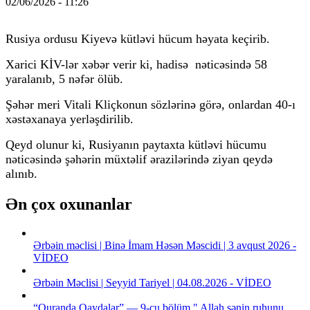
02/06/2026 - 11:26
Rusiya ordusu Kiyevə kütləvi hücum həyata keçirib.
Xarici KİV-lər xəbər verir ki, hadisə nəticəsində 58
yaralanıb, 5 nəfər ölüb.
Şəhər meri Vitali Kliçkonun sözlərinə görə, onlardan 40-ı
xəstəxanaya yerləşdirilib.
Qeyd olunur ki, Rusiyanın paytaxta kütləvi hücumu
nəticəsində şəhərin müxtəlif ərazilərində ziyan qeydə
alınıb.
Ən çox oxunanlar
Ərbəin məclisi | Binə İmam Həsən Məscidi | 3 avqust 2026 -
VİDEO
Ərbəin Məclisi | Seyyid Tariyel | 04.08.2026 - VİDEO
“Quranda Qaydalar” — 9-cu bölüm " Allah sənin ruhunu