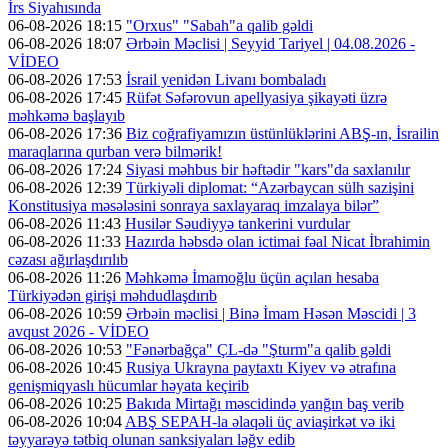
İrs Siyahısında
06-08-2026 18:15
"Orxus" "Sabah"a qalib gəldi
06-08-2026 18:07
Ərbəin Məclisi | Seyyid Tariyel | 04.08.2026 -
VİDEO
06-08-2026 17:53
İsrail yenidən Livanı bombaladı
06-08-2026 17:45
Rüfət Səfərovun apellyasiya şikayəti üzrə
məhkəmə başlayıb
06-08-2026 17:36
Biz coğrafiyamızın üstünlüklərini ABŞ-ın, İsrailin
maraqlarına qurban verə bilmərik!
06-08-2026 17:24
Siyasi məhbus bir həftədir "kars"da saxlanılır
06-08-2026 12:39
Türkiyəli diplomat: “Azərbaycan sülh sazişini
Konstitusiya məsələsini sonraya saxlayaraq imzalaya bilər”
06-08-2026 11:43
Husilər Səudiyyə tankerini vurdular
06-08-2026 11:33
Hazırda həbsdə olan ictimai fəal Nicat İbrahimin
cəzası ağırlaşdırılıb
06-08-2026 11:26
Məhkəmə İmamoğlu üçün açılan hesaba
Türkiyədən girişi məhdudlaşdırıb
06-08-2026 10:59
Ərbəin məclisi | Binə İmam Həsən Məscidi | 3
avqust 2026 - VİDEO
06-08-2026 10:53
"Fənərbağça" ÇL-də "Şturm"a qalib gəldi
06-08-2026 10:45
Rusiya Ukrayna paytaxtı Kiyev və ətrafına
genişmiqyaslı hücumlar həyata keçirib
06-08-2026 10:25
Bakıda Mirtağı məscidində yanğın baş verib
06-08-2026 10:04
ABŞ SEPAH-la əlaqəli üç aviaşirkət və iki
təyyarəyə tətbiq olunan sanksiyaları ləğv edib