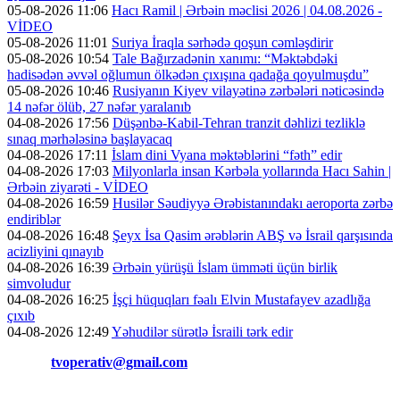
05-08-2026 11:06
Hacı Ramil | Ərbəin məclisi 2026 | 04.08.2026 -
VİDEO
05-08-2026 11:01
Suriya İraqla sərhədə qoşun cəmləşdirir
05-08-2026 10:54
Tale Bağırzadənin xanımı: “Məktəbdəki
hadisədən əvvəl oğlumun ölkədən çıxışına qadağa qoyulmuşdu”
05-08-2026 10:46
Rusiyanın Kiyev vilayətinə zərbələri nəticəsində
14 nəfər ölüb, 27 nəfər yaralanıb
04-08-2026 17:56
Düşənbə-Kabil-Tehran tranzit dəhlizi tezliklə
sınaq mərhələsinə başlayacaq
04-08-2026 17:11
İslam dini Vyana məktəblərini “fəth” edir
04-08-2026 17:03
Milyonlarla insan Kərbəla yollarında Hacı Sahin |
Ərbəin ziyarəti - VİDEO
04-08-2026 16:59
Husilər Səudiyyə Ərəbistanındakı aeroporta zərbə
endiriblər
04-08-2026 16:48
Şeyx İsa Qasim ərəblərin ABŞ və İsrail qarşısında
acizliyini qınayıb
04-08-2026 16:39
Ərbəin yürüşü İslam ümməti üçün birlik
simvoludur
04-08-2026 16:25
İşçi hüquqları fəalı Elvin Mustafayev azadlığa
çıxıb
04-08-2026 12:49
Yəhudilər sürətlə İsraili tərk edir
Əlaqə:
tvoperativ@gmail.com
Copyright © Operativ.tv Bütün hüquqlar qorunur!