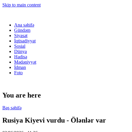
Skip to main content
Ana səhifə
Gündəm
Siyasət
İqtisadiyyat
Sosial
Dünya
Hadisə
Mədəniyyət
İdman
Foto
You are here
Baş səhifə
Rusiya Kiyevi vurdu - Ölənlər var