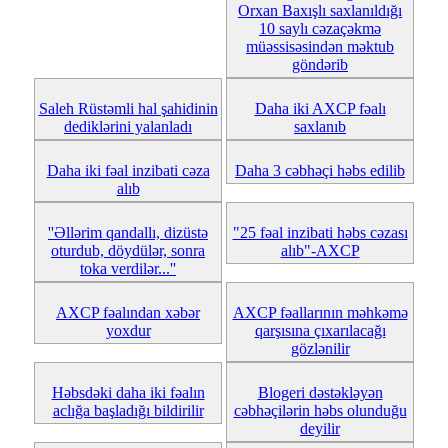
Orxan Baxışlı saxlanıldığı
10 saylı cəzaçəkmə
müəssisəsindən məktub
göndərib
Saleh Rüstəmli hal şahidinin
Daha iki AXCP fəalı
dediklərini yalanladı
saxlanıb
Daha iki fəal inzibati cəza
Daha 3 cəbhəçi həbs edilib
alıb
''Əllərim qandallı, dizüstə
"25 fəal inzibati həbs cəzası
oturdub, döydülər, sonra
alıb"-AXCP
toka verdilər...''
AXCP fəalından xəbər
AXCP fəallarının məhkəmə
yoxdur
qarşısına çıxarılacağı
gözlənilir
Həbsdəki daha iki fəalın
Blogeri dəstəkləyən
aclığa başladığı bildirilir
cəbhəçilərin həbs olunduğu
deyilir