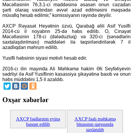
Məcəlləsinin 76.3.1-ci maddəsinə əsasən onun cəzadan
şərti olaraq vaxtından əvvəl azad edilməsini məqsədə
müvafiq hesab edilmir,” komissiyanın rəyində deyilir.
AXCP Rəyasət Heyətinin üzvü, Qarabağ əlili Asif Yusifli
2014-cü il noyabrın 25-də həbs edilib. O, Cinayət
Məcəlləsinin 178-ci (dələduzluq) və 320-ci (sənədlərin
saxtalaşdırılması) maddələri ilə təqsirləndirilərək 7 il
azadlıqdan məhrum edilib.
Yusifli həbsinin siyasi motivli hesab edir.
2016-cı ilin mayında Ali Məhkəmə hakim Əli Seyfəliyevin
sədrliyi ilə Asif Yusiflinin kasassiya şikayətinə baxıb və onun
həbs müddətini 1,5 il azaldıb.
Oxşar xəbərlər
AXCP fəallarının evinə
AXCP fəalı məhkəmə
basqın edilib
binasının qarşısında
saxlanılıb