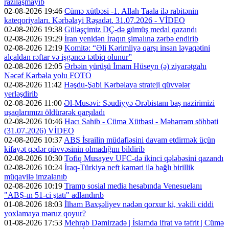
razılaşmayıb
02-08-2026 19:46
Cümə xütbəsi -1. Allah Taala ilə rabitənin
kateqoriyaları. Kərbəlayi Rəşadət. 31.07.2026 - VİDEO
02-08-2026 19:38
Güləşçimiz DÇ-də gümüş medal qazandı
02-08-2026 19:29
İran yenidən İraqın şimalına zərbə endirib
02-08-2026 12:19
Komitə: “Əli Kərimliyə qarşı insan ləyaqətini
alçaldan rəftar və işgəncə tətbiq olunur”
02-08-2026 12:05
Ərbəin yürüşü İmam Hüseyn (ə) ziyarətgahı
Nəcəf Kərbəla yolu FOTO
02-08-2026 11:42
Həşdu-Şabi Kərbəlaya strateji qüvvələr
yerləşdirib
02-08-2026 11:00
Əl-Musəvi: Səudiyyə Ərəbistanı baş nazirimizi
uşaqlarımızı öldürərək qarşıladı
02-08-2026 10:46
Hacı Sahib - Cümə Xütbəsi - Məhərrəm söhbəti
(31.07.2026) VİDEO
02-08-2026 10:37
ABŞ İsrailin müdafiəsini davam etdirmək üçün
kifayət qədər qüvvəsinin olmadığını bildirib
02-08-2026 10:30
Tofiq Musayev UFC-də ikinci qələbəsini qazandı
02-08-2026 10:24
İraq-Türkiyə neft kəməri ilə bağlı birillik
müqavilə imzalanıb
02-08-2026 10:19
Tramp sosial media hesabında Venesuelanı
"ABŞ-ın 51-ci ştatı" adlandırıb
01-08-2026 18:03
İlham Baxşəliyev nədən qorxur ki, vəkili ciddi
yoxlamaya məruz qoyur?
01-08-2026 17:53
Mehrab Dəmirzadə | İslamda ifrat və təfrit | Cümə