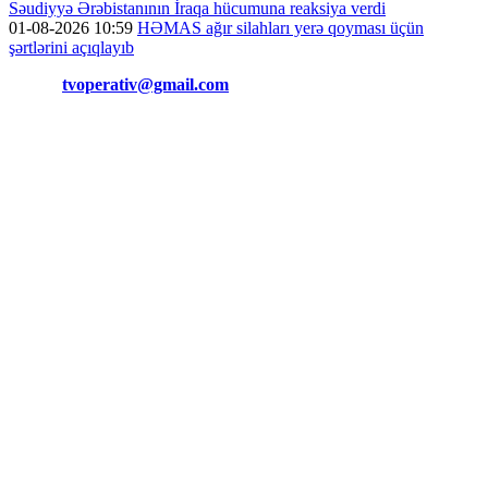
Səudiyyə Ərəbistanının İraqa hücumuna reaksiya verdi
01-08-2026 10:59
HƏMAS ağır silahları yerə qoyması üçün
şərtlərini açıqlayıb
Əlaqə:
tvoperativ@gmail.com
Copyright © Operativ.tv Bütün hüquqlar qorunur!