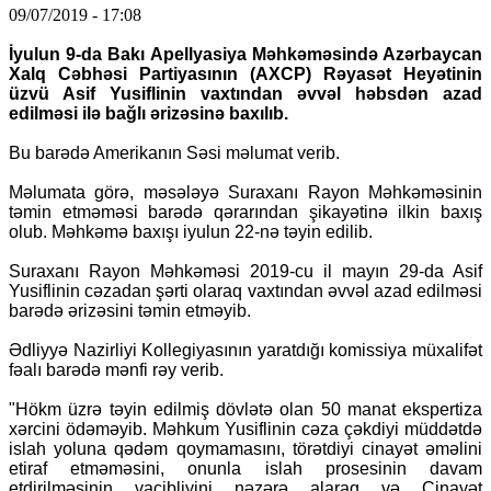
09/07/2019 - 17:08
İyulun 9-da Bakı Apellyasiya Məhkəməsində Azərbaycan
Xalq Cəbhəsi Partiyasının (AXCP) Rəyasət Heyətinin
üzvü Asif Yusiflinin vaxtından əvvəl həbsdən azad
edilməsi ilə bağlı ərizəsinə baxılıb.
Bu barədə Amerikanın Səsi məlumat verib.
Məlumata görə, məsələyə Suraxanı Rayon Məhkəməsinin
təmin etməməsi barədə qərarından şikayətinə ilkin baxış
olub. Məhkəmə baxışı iyulun 22-nə təyin edilib.
Suraxanı Rayon Məhkəməsi 2019-cu il mayın 29-da Asif
Yusiflinin cəzadan şərti olaraq vaxtından əvvəl azad edilməsi
barədə ərizəsini təmin etməyib.
Ədliyyə Nazirliyi Kollegiyasının yaratdığı komissiya müxalifət
fəalı barədə mənfi rəy verib.
"Hökm üzrə təyin edilmiş dövlətə olan 50 manat ekspertiza
xərcini ödəməyib. Məhkum Yusiflinin cəza çəkdiyi müddətdə
islah yoluna qədəm qoymamasını, törətdiyi cinayət əməlini
etiraf etməməsini, onunla islah prosesinin davam
etdirilməsinin vacibliyini nəzərə alaraq və Cinayət