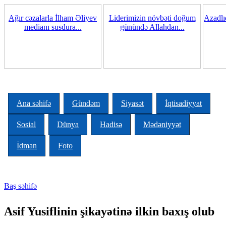
Skip to main content
Ağır cəzalarla İlham Əliyev
Liderimizin növbəti doğum
Azadlı
medianı susdura...
günündə Allahdan...
Ana səhifə
Gündəm
Siyasət
İqtisadiyyat
Sosial
Dünya
Hadisə
Mədəniyyət
İdman
Foto
Baş səhifə
You are here
Asif Yusiflinin şikayətinə ilkin baxış olub