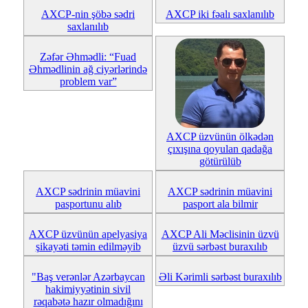
AXCP-nin şöbə sədri
AXCP iki fəalı saxlanılıb
saxlanılıb
Zəfər Əhmədli: “Fuad
Əhmədlinin ağ ciyərlərində
problem var”
AXCP üzvünün ölkədən
çıxışına qoyulan qadağa
götürülüb
AXCP sədrinin müavini
AXCP sədrinin müavini
pasportunu alıb
pasport ala bilmir
AXCP üzvünün apelyasiya
AXCP Ali Məclisinin üzvü
şikayəti təmin edilməyib
üzvü sərbəst buraxılıb
"Baş verənlər Azərbaycan
Əli Kərimli sərbəst buraxılıb
hakimiyyətinin sivil
rəqabətə hazır olmadığını