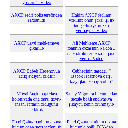
göstərir"- Video
AXCP sədri polis tərəfindən
Hakim AXCP fəalının
saxlanıldı
vəkilinə onun şəxsi işi ilə
tanış olmağa imkan
verməyib - Video
AXCP üzvü mәhkәmәyə
Ali Məhkəmə AXCP
çıxarılıb
fəalının cəzasının 6 ildən 3
ilə endirilməsi barədə qərar
verdi - Video
AXCP Babək Həsənovun
Cəbhəçinin qardaşı: "
aclıq etdiyini bildirir
Babək Həsənova qarşı
təzyiqlərə son qoyulub"
Müxalifətçinin qardaşı
Sanay Yağmura hücum edən
koloniyada ona qarşı qeyri-
şəxslə bağlı apelyasiya
insani rəftarın olduğunu
şikayəti təmin olunmayıb
bildirib
Fuad Qəhrəmanlının qızına
Fuad Qəhrəmanlının qızına
hücum edən şəxs saxlanılıb
hücumla bağlı DİN-dən