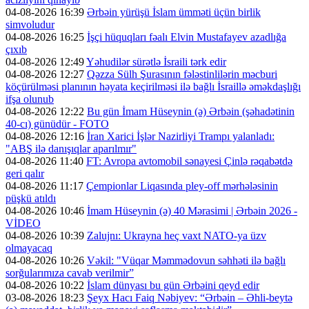
04-08-2026 16:39
Ərbəin yürüşü İslam ümməti üçün birlik
simvoludur
04-08-2026 16:25
İşçi hüquqları fəalı Elvin Mustafayev azadlığa
çıxıb
04-08-2026 12:49
Yəhudilər sürətlə İsraili tərk edir
04-08-2026 12:27
Qəzza Sülh Şurasının fələstinlilərin məcburi
köçürülməsi planının həyata keçirilməsi ilə bağlı İsraillə əməkdaşlığı
ifşa olunub
04-08-2026 12:22
Bu gün İmam Hüseynin (ə) Ərbəin (şəhadətinin
40-cı) günüdür - FOTO
04-08-2026 12:16
İran Xarici İşlər Nazirliyi Trampı yalanladı:
"ABŞ ilə danışıqlar aparılmır"
04-08-2026 11:40
FT: Avropa avtomobil sənayesi Çinlə rəqabətdə
geri qalır
04-08-2026 11:17
Çempionlar Liqasında pley-off mərhələsinin
püşkü atıldı
04-08-2026 10:46
İmam Hüseynin (ə) 40 Mərasimi | Ərbəin 2026 -
VİDEO
04-08-2026 10:39
Zalujnı: Ukrayna heç vaxt NATO-ya üzv
olmayacaq
04-08-2026 10:26
Vəkil: "Vüqar Məmmədovun səhhəti ilə bağlı
sorğularımıza cavab verilmir”
04-08-2026 10:22
İslam dünyası bu gün Ərbəini qeyd edir
03-08-2026 18:23
Şeyx Hacı Faiq Nəbiyev: “Ərbəin – Əhli-beytə