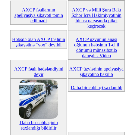
AXCP fəallarının
AXCP və Milli Şura Bakı
apellyasiya şikayəti təmin
Şəhər İcra Hakimiyyətinin
edilmədi
binası qarşısında piket
keçirəcək
Həbsdə olan AXCP fəalının
AXCP üzvünün anası
şikayətinə “yox” deyildi
oğlunun həbsinin 1-ci il
dönümü münasibətilə
danışdı - Video
AXCP fəalı hədələndiyini
AXCP üzvlərinin apelyasiya
deyir
şikayətinə baxılıb
Daha bir cəbhəçi saxlanılıb
Daha bir cəbhəçinin
saxlandığı bildirilir