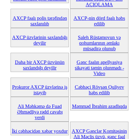
AÇIQLAMA
AXCP fəalı polis tərəfindən
AXCP-nin dörd fəalı həbs
saxlanılıb
edilib
AXCP üzvlərinin saxlandığı
Saleh Rüstəmovun və
deyilir
qohumlarının əmlakı
müsadirə olunub
Daha bir AXCP üzvünün
Gənc fəalın apellyasiya
saxlandığı deyilir
şikayəti təmin olunmadı -
Video
Prokuror AXCP üzvlərinə iş
Cəbhəçi Rövşən Quliyev
istəyib
həbs edilib
Ali Məhkəmə də Fuad
Məmməd İbrahim azadlıqda
Əhmədliyə rədd cavabı
verdi
İki cəbhəçidən xəbər yoxdur
AXCP Gənclər Komitəsinin
Ali Məclis üzvü, gənc fəal