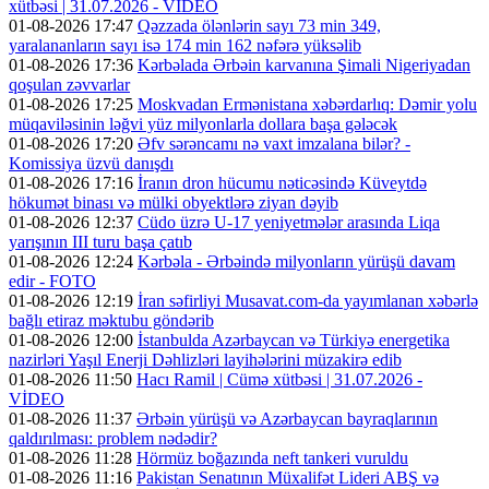
xütbəsi | 31.07.2026 - VİDEO
01-08-2026 17:47
Qəzzada ölənlərin sayı 73 min 349,
yaralananların sayı isə 174 min 162 nəfərə yüksəlib
01-08-2026 17:36
Kərbəlada Ərbəin karvanına Şimali Nigeriyadan
qoşulan zəvvarlar
01-08-2026 17:25
Moskvadan Ermənistana xəbərdarlıq: Dəmir yolu
müqaviləsinin ləğvi yüz milyonlarla dollara başa gələcək
01-08-2026 17:20
Əfv sərəncamı nə vaxt imzalana bilər? -
Komissiya üzvü danışdı
01-08-2026 17:16
İranın dron hücumu nəticəsində Küveytdə
hökumət binası və mülki obyektlərə ziyan dəyib
01-08-2026 12:37
Cüdo üzrə U-17 yeniyetmələr arasında Liqa
yarışının III turu başa çatıb
01-08-2026 12:24
Kərbəla - Ərbəində milyonların yürüşü davam
edir - FOTO
01-08-2026 12:19
İran səfirliyi Musavat.com-da yayımlanan xəbərlə
bağlı etiraz məktubu göndərib
01-08-2026 12:00
İstanbulda Azərbaycan və Türkiyə energetika
nazirləri Yaşıl Enerji Dəhlizləri layihələrini müzakirə edib
01-08-2026 11:50
Hacı Ramil | Cümə xütbəsi | 31.07.2026 -
VİDEO
01-08-2026 11:37
Ərbəin yürüşü və Azərbaycan bayraqlarının
qaldırılması: problem nədədir?
01-08-2026 11:28
Hörmüz boğazında neft tankeri vuruldu
01-08-2026 11:16
Pakistan Senatının Müxalifət Lideri ABŞ və