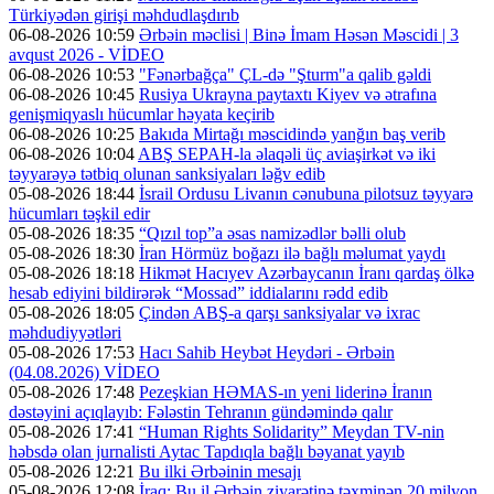
Türkiyədən girişi məhdudlaşdırıb
06-08-2026 10:59
Ərbəin məclisi | Binə İmam Həsən Məscidi | 3
avqust 2026 - VİDEO
06-08-2026 10:53
"Fənərbağça" ÇL-də "Şturm"a qalib gəldi
06-08-2026 10:45
Rusiya Ukrayna paytaxtı Kiyev və ətrafına
genişmiqyaslı hücumlar həyata keçirib
06-08-2026 10:25
Bakıda Mirtağı məscidində yanğın baş verib
06-08-2026 10:04
ABŞ SEPAH-la əlaqəli üç aviaşirkət və iki
təyyarəyə tətbiq olunan sanksiyaları ləğv edib
05-08-2026 18:44
İsrail Ordusu Livanın cənubuna pilotsuz təyyarə
hücumları təşkil edir
05-08-2026 18:35
“Qızıl top”a əsas namizədlər bəlli olub
05-08-2026 18:30
İran Hörmüz boğazı ilə bağlı məlumat yaydı
05-08-2026 18:18
Hikmət Hacıyev Azərbaycanın İranı qardaş ölkə
hesab ediyini bildirərək “Mossad” iddialarını rədd edib
05-08-2026 18:05
Çindən ABŞ-a qarşı sanksiyalar və ixrac
məhdudiyyətləri
05-08-2026 17:53
Hacı Sahib Heybət Heydəri - Ərbəin
(04.08.2026) VİDEO
05-08-2026 17:48
Pezeşkian HƏMAS-ın yeni liderinə İranın
dəstəyini açıqlayıb: Fələstin Tehranın gündəmində qalır
05-08-2026 17:41
“Human Rights Solidarity” Meydan TV-nin
həbsdə olan jurnalisti Aytac Tapdıqla bağlı bəyanat yayıb
05-08-2026 12:21
Bu ilki Ərbəinin mesajı
05-08-2026 12:08
İraq: Bu il Ərbəin ziyarətinə təxminən 20 milyon