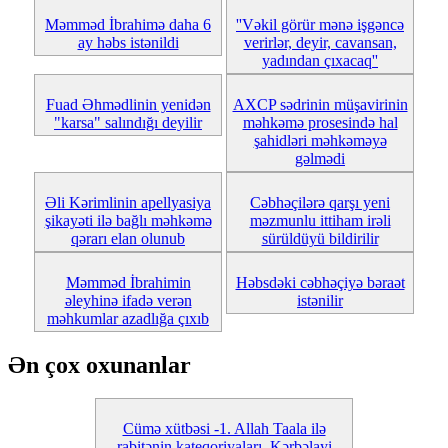
Məmməd İbrahimə daha 6
''Vəkil görür mənə işgəncə
ay həbs istənildi
verirlər, deyir, cavansan,
yadından çıxacaq''
Fuad Əhmədlinin yenidən
AXCP sədrinin müşavirinin
"karsa" salındığı deyilir
məhkəmə prosesində hal
şahidləri məhkəməyə
gəlmədi
Əli Kərimlinin apellyasiya
Cəbhəçilərə qarşı yeni
şikayəti ilə bağlı məhkəmə
məzmunlu ittiham irəli
qərarı elan olunub
sürüldüyü bildirilir
Məmməd İbrahimin
Həbsdəki cəbhəçiyə bəraət
əleyhinə ifadə verən
istənilir
məhkumlar azadlığa çıxıb
Ən çox oxunanlar
Cümə xütbəsi -1. Allah Taala ilə
rabitənin kateqoriyaları. Kərbəlayi