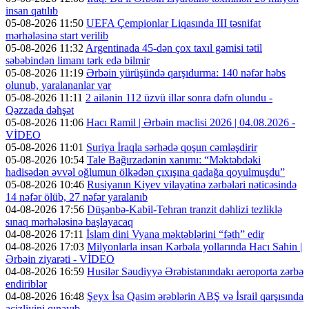
insan qatılıb
05-08-2026 11:50
UEFA Çempionlar Liqasında III təsnifat
mərhələsinə start verilib
05-08-2026 11:32
Argentinada 45-dən çox taxıl gəmisi tətil
səbəbindən limanı tərk edə bilmir
05-08-2026 11:19
Ərbəin yürüşündə qarşıdurma: 140 nəfər həbs
olunub, yaralananlar var
05-08-2026 11:11
2 ailənin 112 üzvü illər sonra dəfn olundu -
Qəzzada dəhşət
05-08-2026 11:06
Hacı Ramil | Ərbəin məclisi 2026 | 04.08.2026 -
VİDEO
05-08-2026 11:01
Suriya İraqla sərhədə qoşun cəmləşdirir
05-08-2026 10:54
Tale Bağırzadənin xanımı: “Məktəbdəki
hadisədən əvvəl oğlumun ölkədən çıxışına qadağa qoyulmuşdu”
05-08-2026 10:46
Rusiyanın Kiyev vilayətinə zərbələri nəticəsində
14 nəfər ölüb, 27 nəfər yaralanıb
04-08-2026 17:56
Düşənbə-Kabil-Tehran tranzit dəhlizi tezliklə
sınaq mərhələsinə başlayacaq
04-08-2026 17:11
İslam dini Vyana məktəblərini “fəth” edir
04-08-2026 17:03
Milyonlarla insan Kərbəla yollarında Hacı Sahin |
Ərbəin ziyarəti - VİDEO
04-08-2026 16:59
Husilər Səudiyyə Ərəbistanındakı aeroporta zərbə
endiriblər
04-08-2026 16:48
Şeyx İsa Qasim ərəblərin ABŞ və İsrail qarşısında
acizliyini qınayıb