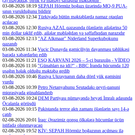
(ə) məvəddət, birlik və mənəvi saflaşma məktəbidir”
03-08-2026 18:19
SEPAH Hörmüz boğazı üzərində MQ-9 PUA-
sının vurulduğunu bildirir
03-08-2026 12:34
Türkiyədə bütün məktəblərdə namaz otaqları
açılacaq
03-08-2026 12:30
Rusiya AZAL qəzasında ölənlərin ailələrinə 50
min dollar təklif edib, ailələr məbləğdən və şəffaflıqdan narazıdır
03-08-2026 12:13
"AZ Alkmaar" Niderland Superkubokunu
qazanıb
03-08-2026 11:34
Vuçiç Dunayda gəmiçiliyin dayanması təhlükəsi
barədə xəbərdarlıq edib
03-08-2026 11:21
EŞQ KARVANI 2026 – 5-ci buraxılış - VİDEO
03-08-2026 11:16
"Günahları nə idi?" - BBC İranda hücumda 120
uşağın həlak olduğu məktəbə gedib
03-08-2026 10:46
Rusiya Ukraynanın daha dörd yük gəmisini
vurdu
03-08-2026 10:39
Petro Netanyahunu Seutadakı qeyri-qanuni
miqrasiyada günahlandırıb
03-08-2026 10:24
DEM Partiyası nümayəndə heyəti İmralı adasında
Öcalanla görüşdü
03-08-2026 10:15
Pakistanda terror aktı zamanı ölənlərin sayı 14-ə
çatıb
02-08-2026 20:01
İraq: Ərazimiz qonşu ölkələrə hücumlar üçün
istifadə olunmayacaq
02-08-2026 19:52
KİV: SEPAH Hörmüz boğazının açılması ilə