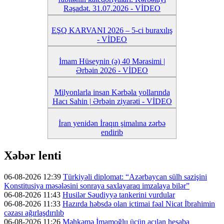
Rəşadət. 31.07.2026 - VİDEO
EŞQ KARVANI 2026 – 5-ci buraxılış
- VİDEO
İmam Hüseynin (ə) 40 Mərasimi |
Ərbəin 2026 - VİDEO
Milyonlarla insan Kərbəla yollarında
Hacı Sahin | Ərbəin ziyarəti - VİDEO
İran yenidən İraqın şimalına zərbə
endirib
Xəbər lenti
06-08-2026 12:39
Türkiyəli diplomat: “Azərbaycan sülh sazişini
Konstitusiya məsələsini sonraya saxlayaraq imzalaya bilər”
06-08-2026 11:43
Husilər Səudiyyə tankerini vurdular
06-08-2026 11:33
Hazırda həbsdə olan ictimai fəal Nicat İbrahimin
cəzası ağırlaşdırılıb
06-08-2026 11:26
Məhkəmə İmamoğlu üçün açılan hesaba