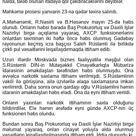
halda, tələb olunan ifadəyə qol çəkdirəcəklərini deyiblər.
Məhkəmə prosesi yanvarın 23-nə qədər təxirə salınıb.
A.Məhərrəmli, R.Nəsirli və B.Həsənov mayın 25-də həbs
olunub. Onların həbsi barədə Baş Prokurorluq və Daxili İşlər
Nazirliyi birgə açıqlama yayaraq, AXCP funksionerlərini
onlardan təxminən iki həftə öncə həbs olunmuş Gədəbəy
rayonunun keçmiş icra başçısı Saleh Rüstəmli ilə birlikdə
çirkli pul vəsaitlərini leqallaşdırmaqda ittiham edib.
Uzun illərdir Moskvada biznes fəaliyyətilə məşğul olan
S.Rüstəmli DİN-in Mütəşəkkil Cinayətkarlıqla Mübarizə
İdarəsinin əməkdaşları tərəfindən həbs olunmuşdu. Ona
əvvəlcə narkotik saxlama ittihamı verilmişdi. S.Rüstəmlinin
vəkili ilə görüşünə, ailə üzvlərilə əlaqə saxlamasına imkan
verilmirdi. Daha sonra onun qardaşı oğlu V.Rüstəmlini həmin
idarənin əməkdaşları həbs elədi. Ona da eyni ittiham verildi.
Onların yaxınları narkotik ittihamının saxta olduğunu
bildirirdilər. Elə həmin ərəfədə eyni gündə AXCP-nin üç
funksioneri həbs olundu.
Bundan sonra Baş Prokurorluq və Daxili İşlər Nazirliyi birgə
məlumat yayaraq, onları cinayət yoluyla əldə olunmuş
vəsaitlərin leqallaşdırılmasında ittiham etdi. İddia olunurdu ki,