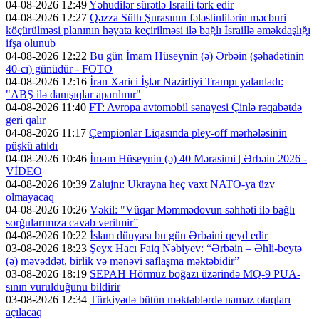
04-08-2026 12:49
Yəhudilər sürətlə İsraili tərk edir
04-08-2026 12:27
Qəzza Sülh Şurasının fələstinlilərin məcburi
köçürülməsi planının həyata keçirilməsi ilə bağlı İsraillə əməkdaşlığı
ifşa olunub
04-08-2026 12:22
Bu gün İmam Hüseynin (ə) Ərbəin (şəhadətinin
40-cı) günüdür - FOTO
04-08-2026 12:16
İran Xarici İşlər Nazirliyi Trampı yalanladı:
"ABŞ ilə danışıqlar aparılmır"
04-08-2026 11:40
FT: Avropa avtomobil sənayesi Çinlə rəqabətdə
geri qalır
04-08-2026 11:17
Çempionlar Liqasında pley-off mərhələsinin
püşkü atıldı
04-08-2026 10:46
İmam Hüseynin (ə) 40 Mərasimi | Ərbəin 2026 -
VİDEO
04-08-2026 10:39
Zalujnı: Ukrayna heç vaxt NATO-ya üzv
olmayacaq
04-08-2026 10:26
Vəkil: "Vüqar Məmmədovun səhhəti ilə bağlı
sorğularımıza cavab verilmir”
04-08-2026 10:22
İslam dünyası bu gün Ərbəini qeyd edir
03-08-2026 18:23
Şeyx Hacı Faiq Nəbiyev: “Ərbəin – Əhli-beytə
(ə) məvəddət, birlik və mənəvi saflaşma məktəbidir”
03-08-2026 18:19
SEPAH Hörmüz boğazı üzərində MQ-9 PUA-
sının vurulduğunu bildirir
03-08-2026 12:34
Türkiyədə bütün məktəblərdə namaz otaqları
açılacaq