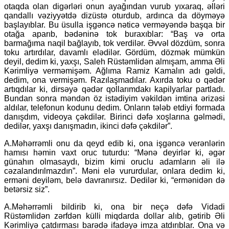
otaqda olan digərləri onun ayağından vurub yıxaraq, əlləri
qandallı vəziyyətdə dizüstə oturdub, ardınca da döyməyə
başlayıblar. Bu üsulla işgəncə nəticə verməyəndə başqa bir
otağa aparıb, bədəninə tok buraxıblar: “Baş və orta
barmağıma naqil bağlayıb, tok verdilər. Əvvəl dözdüm, sonra
toku artırdılar, davamlı elədilər. Gördüm, dözmək mümkün
deyil, dedim ki, yaxşı, Saleh Rüstəmlidən almışam, amma Əli
Kərimliyə verməmişəm. Ağlıma Ramiz Kamalın adı gəldi,
dedim, ona vermişəm. Razılaşmadılar. Axırda toku o qədər
artıqdılar ki, dirsəyə qədər qollarımdakı kapilyarlar partladı.
Bundan sonra məndən öz istədiyim vəkildən imtina ərizəsi
aldılar, telefonun kodunu dedim. Onların tələb etdiyi formada
danışdım, videoya çəkdilər. Birinci dəfə xoşlarına gəlmədi,
dedilər, yaxşı danışmadın, ikinci dəfə çəkdilər”.
A.Məhərrəmli onu da qeyd edib ki, ona işgəncə verənlərin
hamısı həmin vaxt oruc tuturdu: “Mənə deyirlər ki, əgər
günahın olmasaydı, bizim kimi oruclu adamların əli ilə
cəzalandırılmazdın”. Məni elə vururdular, onlara dedim ki,
erməni deyiləm, belə davranırsız. Dedilər ki, “ermənidən də
betərsiz siz”.
A.Məhərrəmli bildirib ki, ona bir neçə dəfə Vidadi
Rüstəmlidən zərfdən külli miqdarda dollar alıb, gətirib Əli
Kərimliyə çatdırması barədə ifadəyə imza atdırıblar. Ona və