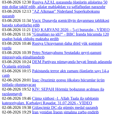
03-08-2026 12:30
Rusiya AZAL qəzasında ölənlərin ailələrinə 50
min dollar təklif edib, ailələr məbləğdən və şəffaflıqdan narazıdır
03-08-2026 12:13
"AZ Alkmaar" Niderland Superkubokunu
qazanıb
03-08-2026 11:34
Vuçiç Dunayda gəmiçiliyin dayanması təhlükəsi
barədə xəbərdarlıq edib
03-08-2026 11:21
EŞQ KARVANI 2026 – 5-ci buraxılış - VİDEO
03-08-2026 11:16
"Günahları nə idi?" - BBC İranda hücumda 120
uşağın həlak olduğu məktəbə gedib
03-08-2026 10:46
Rusiya Ukraynanın daha dörd yük gəmisini
vurdu
03-08-2026 10:39
Petro Netanyahunu Seutadakı qeyri-qanuni
miqrasiyada günahlandırıb
03-08-2026 10:24
DEM Partiyası nümayəndə heyəti İmralı adasında
Öcalanla görüşdü
03-08-2026 10:15
Pakistanda terror aktı zamanı ölənlərin sayı 14-ə
çatıb
02-08-2026 20:01
İraq: Ərazimiz qonşu ölkələrə hücumlar üçün
istifadə olunmayacaq
02-08-2026 19:52
KİV: SEPAH Hörmüz boğazının açılması ilə
razılaşmayıb
02-08-2026 19:46
Cümə xütbəsi -1. Allah Taala ilə rabitənin
kateqoriyaları. Kərbəlayi Rəşadət. 31.07.2026 - VİDEO
02-08-2026 19:38
Güləşçimiz DÇ-də gümüş medal qazandı
02-08-2026 19:29
İran yenidən İraqın şimalına zərbə endirib