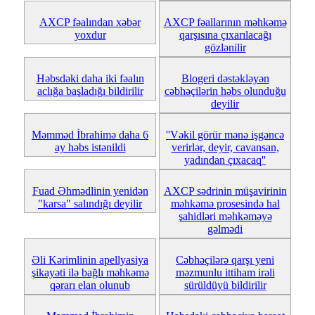
AXCP fəalından xəbər
AXCP fəallarının məhkəmə
yoxdur
qarşısına çıxarılacağı
gözlənilir
Həbsdəki daha iki fəalın
Blogeri dəstəkləyən
aclığa başladığı bildirilir
cəbhəçilərin həbs olunduğu
deyilir
Məmməd İbrahimə daha 6
''Vəkil görür mənə işgəncə
ay həbs istənildi
verirlər, deyir, cavansan,
yadından çıxacaq''
Fuad Əhmədlinin yenidən
AXCP sədrinin müşavirinin
"karsa" salındığı deyilir
məhkəmə prosesində hal
şahidləri məhkəməyə
gəlmədi
Əli Kərimlinin apellyasiya
Cəbhəçilərə qarşı yeni
şikayəti ilə bağlı məhkəmə
məzmunlu ittiham irəli
qərarı elan olunub
sürüldüyü bildirilir