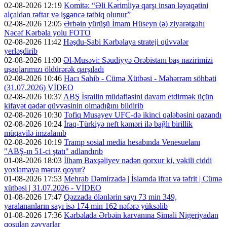
02-08-2026 12:19
Komitə: “Əli Kərimliyə qarşı insan ləyaqətini
alçaldan rəftar və işgəncə tətbiq olunur”
02-08-2026 12:05
Ərbəin yürüşü İmam Hüseyn (ə) ziyarətgahı
Nəcəf Kərbəla yolu FOTO
02-08-2026 11:42
Həşdu-Şabi Kərbəlaya strateji qüvvələr
yerləşdirib
02-08-2026 11:00
Əl-Musəvi: Səudiyyə Ərəbistanı baş nazirimizi
uşaqlarımızı öldürərək qarşıladı
02-08-2026 10:46
Hacı Sahib - Cümə Xütbəsi - Məhərrəm söhbəti
(31.07.2026) VİDEO
02-08-2026 10:37
ABŞ İsrailin müdafiəsini davam etdirmək üçün
kifayət qədər qüvvəsinin olmadığını bildirib
02-08-2026 10:30
Tofiq Musayev UFC-də ikinci qələbəsini qazandı
02-08-2026 10:24
İraq-Türkiyə neft kəməri ilə bağlı birillik
müqavilə imzalanıb
02-08-2026 10:19
Tramp sosial media hesabında Venesuelanı
"ABŞ-ın 51-ci ştatı" adlandırıb
01-08-2026 18:03
İlham Baxşəliyev nədən qorxur ki, vəkili ciddi
yoxlamaya məruz qoyur?
01-08-2026 17:53
Mehrab Dəmirzadə | İslamda ifrat və təfrit | Cümə
xütbəsi | 31.07.2026 - VİDEO
01-08-2026 17:47
Qəzzada ölənlərin sayı 73 min 349,
yaralananların sayı isə 174 min 162 nəfərə yüksəlib
01-08-2026 17:36
Kərbəlada Ərbəin karvanına Şimali Nigeriyadan
qoşulan zəvvarlar