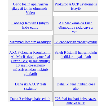
Gənc fəalın apellyasiya
Prokuror AXCP üzvlərinə iş
şikayəti təmin olunmadı -
istəyib
Video
Cəbhəçi Rövşən Quliyev
Ali Məhkəmə də Fuad
həbs edilib
Əhmədliyə rədd cavabı
verdi
Məmməd İbrahim azadlıqda
İki cəbhəçidən xəbər yoxdur
AXCP Gənclər Komitəsinin
Saleh Rüstəmli hal şahidinin
Ali Məclis üzvü, gənc fəal
dediklərini yalanladı
Orxan Baxışlı saxlanıldığı
10 saylı cəzaçəkmə
müəssisəsindən məktub
göndərib
Daha iki AXCP fəalı
Daha iki fəal inzibati cəza
saxlanıb
alıb
Daha 3 cəbhəçi həbs edilib
"25 fəal inzibati həbs cəzası
alıb"-AXCP