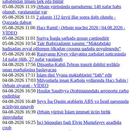
səbəbindən limanı tərk edə bilmir
05-08-2026 11:19
Ərbəin yürüşündə qarşıdurma: 140 nəfər həbs
olunub, yaralananlar var
05-08-2026 11:11
2 ailənin 112 üzvü illər sonra dəfn olundu -
Qəzzada dəhşət
05-08-2026 11:06
Hacı Ramil | Ərbəin məclisi 2026 | 04.08.2026 -
VİDEO
05-08-2026 11:01
Suriya İraqla sərhədə qoşun cəmləşdirir
05-08-2026 10:54
Tale Bağırzadənin xanımı: “Məktəbdəki
hadisədən əvvəl oğlumun ölkədən çıxışına qadağa qoyulmuşdu”
05-08-2026 10:46
Rusiyanın Kiyev vilayətinə zərbələri nəticəsində
14 nəfər ölüb, 27 nəfər yaralanıb
04-08-2026 17:56
Düşənbə-Kabil-Tehran tranzit dəhlizi tezliklə
sınaq mərhələsinə başlayacaq
04-08-2026 17:11
İslam dini Vyana məktəblərini “fəth” edir
04-08-2026 17:03
Milyonlarla insan Kərbəla yollarında Hacı Sahin |
Ərbəin ziyarəti - VİDEO
04-08-2026 16:59
Husilər Səudiyyə Ərəbistanındakı aeroporta zərbə
endiriblər
04-08-2026 16:48
Şeyx İsa Qasim ərəblərin ABŞ və İsrail qarşısında
acizliyini qınayıb
04-08-2026 16:39
Ərbəin yürüşü İslam ümməti üçün birlik
simvoludur
04-08-2026 16:25
İşçi hüquqları fəalı Elvin Mustafayev azadlığa
çıxıb