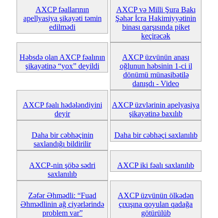
AXCP fəallarının
AXCP və Milli Şura Bakı
apellyasiya şikayəti təmin
Şəhər İcra Hakimiyyətinin
edilmədi
binası qarşısında piket
keçirəcək
Həbsdə olan AXCP fəalının
AXCP üzvünün anası
şikayətinə “yox” deyildi
oğlunun həbsinin 1-ci il
dönümü münasibətilə
danışdı - Video
AXCP fəalı hədələndiyini
AXCP üzvlərinin apelyasiya
deyir
şikayətinə baxılıb
Daha bir cəbhəçinin
Daha bir cəbhəçi saxlanılıb
saxlandığı bildirilir
AXCP-nin şöbə sədri
AXCP iki fəalı saxlanılıb
saxlanılıb
Zəfər Əhmədli: “Fuad
AXCP üzvünün ölkədən
Əhmədlinin ağ ciyərlərində
çıxışına qoyulan qadağa
problem var”
götürülüb