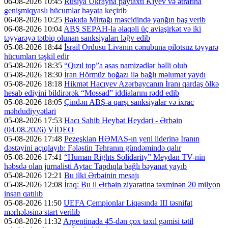
06-08-2026 10:45
Rusiya Ukrayna paytaxtı Kiyev və ətrafına
genişmiqyaslı hücumlar həyata keçirib
06-08-2026 10:25
Bakıda Mirtağı məscidində yanğın baş verib
06-08-2026 10:04
ABŞ SEPAH-la əlaqəli üç aviaşirkət və iki
təyyarəyə tətbiq olunan sanksiyaları ləğv edib
05-08-2026 18:44
İsrail Ordusu Livanın cənubuna pilotsuz təyyarə
hücumları təşkil edir
05-08-2026 18:35
“Qızıl top”a əsas namizədlər bəlli olub
05-08-2026 18:30
İran Hörmüz boğazı ilə bağlı məlumat yaydı
05-08-2026 18:18
Hikmət Hacıyev Azərbaycanın İranı qardaş ölkə
hesab ediyini bildirərək “Mossad” iddialarını rədd edib
05-08-2026 18:05
Çindən ABŞ-a qarşı sanksiyalar və ixrac
məhdudiyyətləri
05-08-2026 17:53
Hacı Sahib Heybət Heydəri - Ərbəin
(04.08.2026) VİDEO
05-08-2026 17:48
Pezeşkian HƏMAS-ın yeni liderinə İranın
dəstəyini açıqlayıb: Fələstin Tehranın gündəmində qalır
05-08-2026 17:41
“Human Rights Solidarity” Meydan TV-nin
həbsdə olan jurnalisti Aytac Tapdıqla bağlı bəyanat yayıb
05-08-2026 12:21
Bu ilki Ərbəinin mesajı
05-08-2026 12:08
İraq: Bu il Ərbəin ziyarətinə təxminən 20 milyon
insan qatılıb
05-08-2026 11:50
UEFA Çempionlar Liqasında III təsnifat
mərhələsinə start verilib
05-08-2026 11:32
Argentinada 45-dən çox taxıl gəmisi tətil