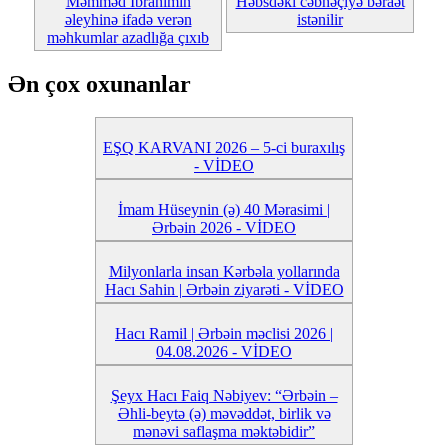
Məmməd İbrahimin
Həbsdəki cəbhəçiyə bəraət
əleyhinə ifadə verən
istənilir
məhkumlar azadlığa çıxıb
Ən çox oxunanlar
EŞQ KARVANI 2026 – 5-ci buraxılış
- VİDEO
İmam Hüseynin (ə) 40 Mərasimi |
Ərbəin 2026 - VİDEO
Milyonlarla insan Kərbəla yollarında
Hacı Sahin | Ərbəin ziyarəti - VİDEO
Hacı Ramil | Ərbəin məclisi 2026 |
04.08.2026 - VİDEO
Şeyx Hacı Faiq Nəbiyev: “Ərbəin –
Əhli-beytə (ə) məvəddət, birlik və
mənəvi saflaşma məktəbidir”