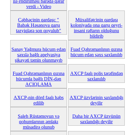
ilə endirilməsi barədə qərar
verdi - Video
Cəbhəçinin qardaşı: "
Müxalifətçinin qardaşı
Babək Həsənova qarşı
koloniyada ona qarşı qeyri-
təzyiqlərə son qoyulub"
insani rəftarın olduğunu
bildirib
Sanay Yağmura hücum edən
Fuad Qəhrəmanlının qızına
şəxslə bağlı apelyasiya
hücum edən şəxs saxlanılıb
şikayəti təmin olunmayıb
Fuad Qəhrəmanlının qızına
AXCP fəalı polis tərəfindən
hücumla bağlı DİN-dən
saxlanılıb
AÇIQLAMA
AXCP-nin dörd fəalı həbs
AXCP üzvlərinin saxlandığı
edilib
deyilir
Saleh Rüstəmovun və
Daha bir AXCP üzvünün
qohumlarının əmlakı
saxlandığı deyilir
müsadirə olunub