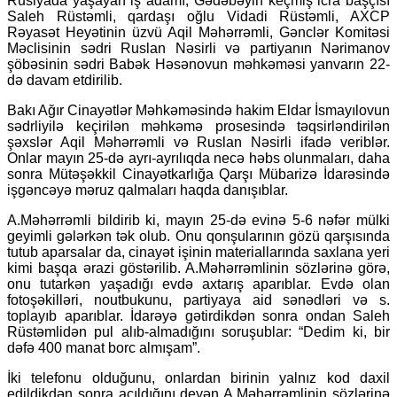
Rusiyada yaşayan iş adamı, Gədəbəyin keçmiş icra başçısı
Saleh Rüstəmli, qardaşı oğlu Vidadi Rüstəmli, AXCP
Rəyasət Heyətinin üzvü Aqil Məhərrəmli, Gənclər Komitəsi
Məclisinin sədri Ruslan Nəsirli və partiyanın Nərimanov
şöbəsinin sədri Babək Həsənovun məhkəməsi yanvarın 22-
də davam etdirilib.
Bakı Ağır Cinayətlər Məhkəməsində hakim Eldar İsmayılovun
sədrliyilə keçirilən məhkəmə prosesində təqsirləndirilən
şəxslər Aqil Məhərrəmli və Ruslan Nəsirli ifadə veriblər.
Onlar mayın 25-də ayrı-ayrılıqda necə həbs olunmaları, daha
sonra Mütəşəkkil Cinayətkarlığa Qarşı Mübarizə İdarəsində
işgəncəyə məruz qalmaları haqda danışıblar.
A.Məhərrəmli bildirib ki, mayın 25-də evinə 5-6 nəfər mülki
geyimli gələrkən tək olub. Onu qonşularının gözü qarşısında
tutub aparsalar da, cinayət işinin materiallarında saxlana yeri
kimi başqa ərazi göstərilib. A.Məhərrəmlinin sözlərinə görə,
onu tutarkən yaşadığı evdə axtarış aparıblar. Evdə olan
fotoşəkilləri, noutbukunu, partiyaya aid sənədləri və s.
toplayıb aparıblar. İdarəyə gətirdikdən sonra ondan Saleh
Rüstəmlidən pul alıb-almadığını soruşublar: “Dedim ki, bir
dəfə 400 manat borc almışam”.
İki telefonu olduğunu, onlardan birinin yalnız kod daxil
edildikdən sonra açıldığını deyən A.Məhərrəmlinin sözlərinə