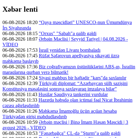
Xəbər lenti
06-08-2026 18:20
“Qaya məscidləri” UNESCO-nun Ümumdünya
İrs Siyahısında
06-08-2026 18:15
"Orxus" "Sabah"a qalib gəldi
06-08-2026 18:07
Ərbəin Məclisi | Seyyid Tariyel | 04.08.2026 -
VİDEO
06-08-2026 17:53
İsrail yenidən Livanı bombaladı
06-08-2026 17:45
Rüfət Səfərovun apellyasiya şikayəti üzrə
məhkəmə başlayıb
06-08-2026 17:36
Biz coğrafiyamızın üstünlüklərini ABŞ-ın, İsrailin
maraqlarına qurban verə bilmərik!
06-08-2026 17:24
Siyasi məhbus bir həftədir "kars"da saxlanılır
06-08-2026 12:39
Türkiyəli diplomat: “Azərbaycan sülh sazişini
Konstitusiya məsələsini sonraya saxlayaraq imzalaya bilər”
06-08-2026 11:43
Husilər Səudiyyə tankerini vurdular
06-08-2026 11:33
Hazırda həbsdə olan ictimai fəal Nicat İbrahimin
cəzası ağırlaşdırılıb
06-08-2026 11:26
Məhkəmə İmamoğlu üçün açılan hesaba
Türkiyədən girişi məhdudlaşdırıb
06-08-2026 10:59
Ərbəin məclisi | Binə İmam Həsən Məscidi | 3
avqust 2026 - VİDEO
06-08-2026 10:53
"Fənərbağça" ÇL-də "Şturm"a qalib gəldi