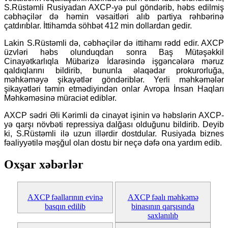
S.Rüstəmli Rusiyadan AXCP-yə pul göndərib, həbs edilmiş
cəbhəçilər də həmin vəsaitləri alıb partiya rəhbərinə
çatdırıblar. İttihamda söhbət 412 min dollardan gedir.
Lakin S.Rüstəmli də, cəbhəçilər də ittihamı rədd edir. AXCP
üzvləri həbs olunduqdan sonra Baş Mütəşəkkil
Cinayətkarlıqla Mübarizə İdarəsində işgəncələrə məruz
qaldıqlarını bildirib, bununla əlaqədar prokurorluğa,
məhkəməyə şikayətlər göndəriblər. Yerli məhkəmələr
şikayətləri təmin etmədiyindən onlar Avropa İnsan Haqları
Məhkəməsinə müraciət ediblər.
AXCP sədri Əli Kərimli də cinayət işinin və həbslərin AXCP-
yə qarşı növbəti repressiya dalğası olduğunu bildirib. Deyib
ki, S.Rüstəmli ilə uzun illərdir dostdular. Rusiyada biznes
fəaliyyətilə məşğul olan dostu bir neçə dəfə ona yardım edib.
Oxşar xəbərlər
AXCP fəallarının evinə
AXCP fəalı məhkəmə
basqın edilib
binasının qarşısında
saxlanılıb