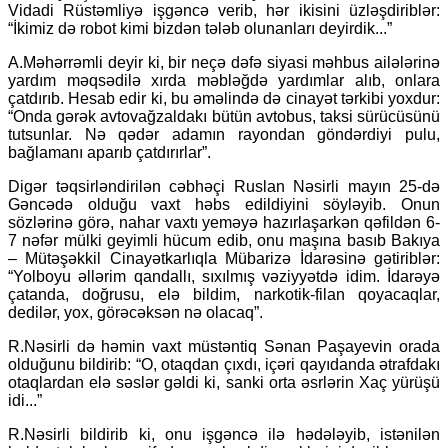
Vidadi Rüstəmliyə işgəncə verib, hər ikisini üzləşdiriblər:
“İkimiz də robot kimi bizdən tələb olunanları deyirdik...”
A.Məhərrəmli deyir ki, bir neçə dəfə siyasi məhbus ailələrinə
yardım məqsədilə xırda məbləğdə yardımlar alıb, onlara
çatdırıb. Hesab edir ki, bu əməlində də cinayət tərkibi yoxdur:
“Onda gərək avtovağzaldakı bütün avtobus, taksi sürücüsünü
tutsunlar. Nə qədər adamın rayondan göndərdiyi pulu,
bağlamanı aparıb çatdırırlar”.
Digər təqsirləndirilən cəbhəçi Ruslan Nəsirli mayın 25-də
Gəncədə olduğu vaxt həbs edildiyini söyləyib. Onun
sözlərinə görə, nahar vaxtı yeməyə hazırlaşarkən qəfildən 6-
7 nəfər mülki geyimli hücum edib, onu maşına basıb Bakıya
– Mütəşəkkil Cinayətkarlıqla Mübarizə İdarəsinə gətiriblər:
“Yolboyu əllərim qandallı, sıxılmış vəziyyətdə idim. İdarəyə
çatanda, doğrusu, elə bildim, narkotik-filan qoyacaqlar,
dedilər, yox, görəcəksən nə olacaq”.
R.Nəsirli də həmin vaxt müstəntiq Sənan Paşayevin orada
olduğunu bildirib: “O, otaqdan çıxdı, içəri qayıdanda ətrafdakı
otaqlardan elə səslər gəldi ki, sanki orta əsrlərin Xaç yürüşü
idi...”
R.Nəsirli bildirib ki, onu işgəncə ilə hədələyib, istənilən