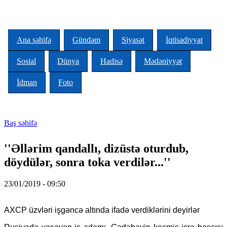
Skip to main content
Ana səhifə
Gündəm
Siyasət
İqtisadiyyat
Sosial
Dünya
Hadisə
Mədəniyyət
İdman
Foto
Baş səhifə
You are here
''Əllərim qandallı, dizüstə oturdub,
döydülər, sonra toka verdilər...''
23/01/2019 - 09:50
AXCP üzvləri işgəncə altında ifadə verdiklərini deyirlər