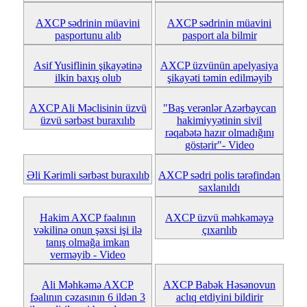
AXCP sədrinin müavini
AXCP sədrinin müavini
pasportunu alıb
pasport ala bilmir
Asif Yusiflinin şikayətinə
AXCP üzvünün apelyasiya
ilkin baxış olub
şikayəti təmin edilməyib
AXCP Ali Məclisinin üzvü
"Baş verənlər Azərbaycan
üzvü sərbəst buraxılıb
hakimiyyətinin sivil
rəqabətə hazır olmadığını
göstərir"- Video
Əli Kərimli sərbəst buraxılıb
AXCP sədri polis tərəfindən
saxlanıldı
Hakim AXCP fəalının
AXCP üzvü mәhkәmәyə
vəkilinə onun şəxsi işi ilə
çıxarılıb
tanış olmağa imkan
verməyib - Video
Ali Məhkəmə AXCP
AXCP Babək Həsənovun
fəalının cəzasının 6 ildən 3
aclıq etdiyini bildirir