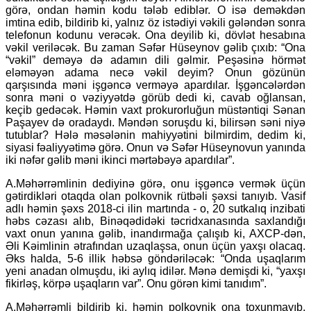
görə, ondan həmin kodu tələb ediblər. O isə deməkdən
imtina edib, bildirib ki, yalnız öz istədiyi vəkili gələndən sonra
telefonun kodunu verəcək. Ona deyilib ki, dövlət hesabına
vəkil veriləcək. Bu zaman Səfər Hüseynov gəlib çıxıb: “Ona
“vəkil” deməyə də adamın dili gəlmir. Peşəsinə hörmət
eləməyən adama necə vəkil deyim? Onun gözünün
qarşısında məni işgəncə verməyə apardılar. İşgəncələrdən
sonra məni o vəziyyətdə görüb dedi ki, cavab oğlansan,
keçib gedəcək. Həmin vaxt prokurorluğun müstəntiqi Sənan
Paşayev də oradaydı. Məndən soruşdu ki, bilirsən səni niyə
tutublar? Hələ məsələnin mahiyyətini bilmirdim, dedim ki,
siyasi fəaliyyətimə görə. Onun və Səfər Hüseynovun yanında
iki nəfər gəlib məni ikinci mərtəbəyə apardılar”.
A.Məhərrəmlinin dediyinə görə, onu işgəncə vermək üçün
gətirdikləri otaqda olan polkovnik rütbəli şəxsi tanıyıb. Vasif
adlı həmin şəxs 2018-ci ilin martında - o, 20 sutkalıq inzibati
həbs cəzası alıb, Binəqədidəki təcridxanasında saxlandığı
vaxt onun yanına gəlib, inandırmağa çalışıb ki, AXCP-dən,
Əli Kəimlinin ətrafından uzaqlaşsa, onun üçün yaxşı olacaq.
Əks halda, 5-6 illik həbsə göndəriləcək: “Onda uşaqlarım
yeni anadan olmuşdu, iki aylıq idilər. Mənə demişdi ki, “yaxşı
fikirləş, körpə uşaqların var”. Onu görən kimi tanıdım”.
A.Məhərrəmli bildirib ki, həmin polkovnik ona toxunmayıb,