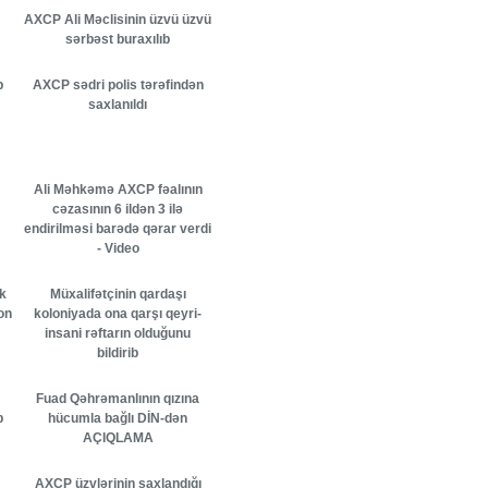
AXCP Ali Məclisinin üzvü üzvü
sərbəst buraxılıb
b
AXCP sədri polis tərəfindən
saxlanıldı
Ali Məhkəmə AXCP fəalının
cəzasının 6 ildən 3 ilə
endirilməsi barədə qərar verdi
- Video
k
Müxalifətçinin qardaşı
on
koloniyada ona qarşı qeyri-
insani rəftarın olduğunu
bildirib
Fuad Qəhrəmanlının qızına
b
hücumla bağlı DİN-dən
AÇIQLAMA
AXCP üzvlərinin saxlandığı