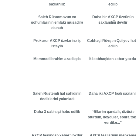
saxlanılıb
edilib
Saleh Rüstəmovun və
Daha bir AXCP üzvünün
qohumlarının əmlakı müsadirə
saxlandığı deyilir
olunub
Prokuror AXCP üzvlərinə iş
Cəbhəçi Rövşən Quliyev hə
istəyib
edilib
Məmməd İbrahim azadlıqda
İki cəbhəçidən xəbər yoxdu
Saleh Rüstəmli hal şahidinin
Daha iki AXCP fəalı saxlanı
dediklərini yalanladı
Daha 3 cəbhəçi həbs edilib
''Əllərim qandallı, dizüstə
oturdub, döydülər, sonra to
verdilər...''
AXCP fəalından xəbər yoxdur
AXCP fəallarının məhkəm