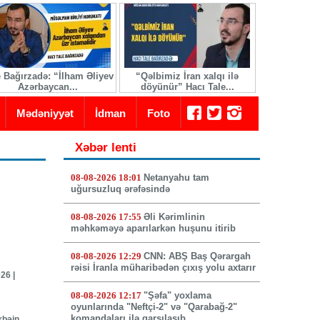
e Bağırzadə: “İlham Əliyev
“Qəlbimiz İran xalqı ilə
İranda yeni 
Azərbaycan...
döyünür” Hacı Tale...
seçi
Mədəniyyət
İdman
Foto
Xəbər lenti
08-08-2026 18:01
Netanyahu tam
uğursuzluq ərəfəsində
08-08-2026 17:55
Əli Kərimlinin
məhkəməyə aparılarkən huşunu itirib
08-08-2026 12:29
CNN: ABŞ Baş Qərargah
rəisi İranla müharibədən çıxış yolu axtarır
26 |
08-08-2026 12:17
"Şəfa" yoxlama
oyunlarında "Neftçi-2" və "Qarabağ-2"
komandaları ilə qarşılaşıb
rbəin