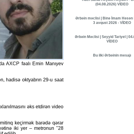
(04.08.2026) VİDEO
Ərbəin məclisi | Binə İmam Həsən 
3 avqust 2026 - VİDEO
Ərbəin Məclisi | Seyyid Tariyel | 04
VİDEO
Bu ilki Ərbəinin mesajı
nda AXCP fəalı Emin Manıyev
n, hadisə oktyabrın 29-u saat
lanılmasını əks etdirən video
 mitinq keçirmək barədə qərar
ətinə iki yer – metronun "28
f edilib.