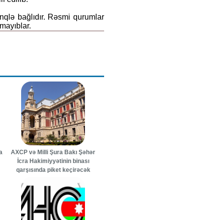
tinqlə bağlıdır. Rəsmi qurumlar
mayıblar.
a
AXCP və Milli Şura Bakı Şəhər
İcra Hakimiyyətinin binası
qarşısında piket keçirəcək