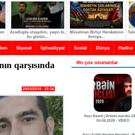
ğum
Azadlıqda olsaydım, yəqin ki,
Müsəlman Birliyi Hərəkatının
Tal
bu günün...
Avropa...
dəm
Siyasət
İqtisadiyyat
Sosial
Dünya
Hadisə
Ən çox oxunanlar
ın qarşısında
29/10/2019 - 15:16
Hacı Ramil | Ərbəin məclisi 20
04.08.2026 - VİDEO
Hacı Sahib Heybət Heydəri - Ə