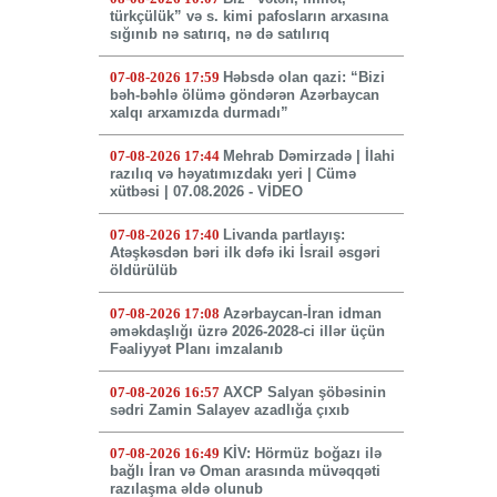
türkçülük” və s. kimi pafosların arxasına
sığınıb nə satırıq, nə də satılırıq
07-08-2026 17:59
Həbsdə olan qazi: “Bizi
bəh-bəhlə ölümə göndərən Azərbaycan
xalqı arxamızda durmadı”
07-08-2026 17:44
Mehrab Dəmirzadə | İlahi
razılıq və həyatımızdakı yeri | Cümə
xütbəsi | 07.08.2026 - VİDEO
07-08-2026 17:40
Livanda partlayış:
Atəşkəsdən bəri ilk dəfə iki İsrail əsgəri
öldürülüb
07-08-2026 17:08
Azərbaycan-İran idman
əməkdaşlığı üzrə 2026-2028-ci illər üçün
Fəaliyyət Planı imzalanıb
07-08-2026 16:57
AXCP Salyan şöbəsinin
sədri Zamin Salayev azadlığa çıxıb
07-08-2026 16:49
KİV: Hörmüz boğazı ilə
bağlı İran və Oman arasında müvəqqəti
razılaşma əldə olunub