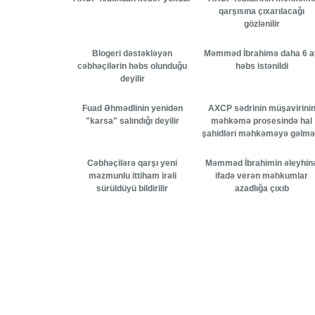
qarşısına çıxarılacağı
gözlənilir
Blogeri dəstəkləyən
Məmməd İbrahimə daha 6 a
cəbhəçilərin həbs olunduğu
həbs istənildi
deyilir
Fuad Əhmədlinin yenidən
AXCP sədrinin müşavirini
"karsa" salındığı deyilir
məhkəmə prosesində hal
şahidləri məhkəməyə gəlmə
Cəbhəçilərə qarşı yeni
Məmməd İbrahimin əleyhin
məzmunlu ittiham irəli
ifadə verən məhkumlar
sürüldüyü bildirilir
azadlığa çıxıb