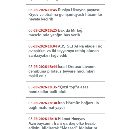
06-08-2026 10:45
Rusiya Ukrayna paytaxtı
Kiyev və ətrafına genişmiqyaslı hücumlar
həyata keçirib
06-08-2026 10:25
Bakıda Mirtağı
məscidində yanğın baş verib
06-08-2026 10:04
ABŞ SEPAH-la əlaqəli üç
aviaşirkət və iki təyyarəyə tətbiq olunan
sanksiyaları ləğv edib
05-08-2026 18:44
İsrail Ordusu Livanın
cənubuna pilotsuz təyyarə hücumları
təşkil edir
05-08-2026 18:35
“Qızıl top”a əsas
namizədlər bəlli olub
05-08-2026 18:30
İran Hörmüz boğazı ilə
bağlı məlumat yaydı
05-08-2026 18:18
Hikmət Hacıyev
Azərbaycanın İranı qardaş ölkə hesab
ediyini bildirərək “Mossad” iddialarını