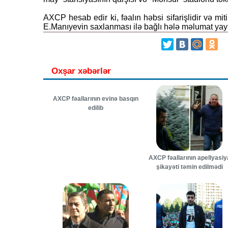
AXCP hesab edir ki, fəalın həbsi sifarişlidir və mi
E.Manıyevin saxlanması ilə bağlı hələ məlumat yay
Oxşar xəbərlər
AXCP fəallarının evinə basqın
edilib
AXCP fəallarının apellyasiy
şikayəti təmin edilmədi