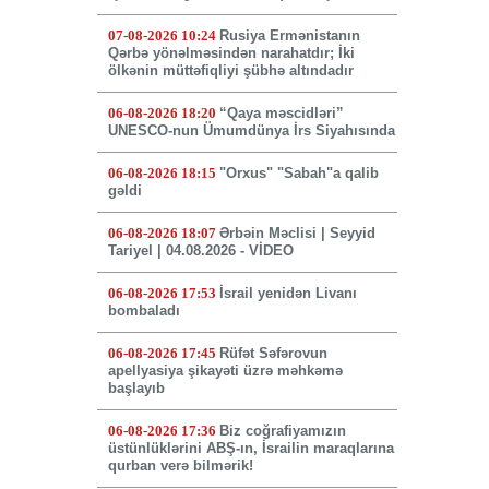
07-08-2026 10:24
Rusiya Ermənistanın
Qərbə yönəlməsindən narahatdır; İki
ölkənin müttəfiqliyi şübhə altındadır
06-08-2026 18:20
“Qaya məscidləri”
UNESCO-nun Ümumdünya İrs Siyahısında
06-08-2026 18:15
"Orxus" "Sabah"a qalib
gəldi
06-08-2026 18:07
Ərbəin Məclisi | Seyyid
Tariyel | 04.08.2026 - VİDEO
06-08-2026 17:53
İsrail yenidən Livanı
bombaladı
06-08-2026 17:45
Rüfət Səfərovun
apellyasiya şikayəti üzrə məhkəmə
başlayıb
06-08-2026 17:36
Biz coğrafiyamızın
üstünlüklərini ABŞ-ın, İsrailin maraqlarına
qurban verə bilmərik!