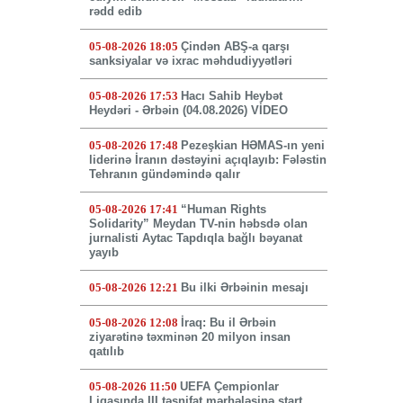
rədd edib
05-08-2026 18:05
Çindən ABŞ-a qarşı
sanksiyalar və ixrac məhdudiyyətləri
05-08-2026 17:53
Hacı Sahib Heybət
Heydəri - Ərbəin (04.08.2026) VİDEO
05-08-2026 17:48
Pezeşkian HƏMAS-ın yeni
liderinə İranın dəstəyini açıqlayıb: Fələstin
Tehranın gündəmində qalır
05-08-2026 17:41
“Human Rights
Solidarity” Meydan TV-nin həbsdə olan
jurnalisti Aytac Tapdıqla bağlı bəyanat
yayıb
05-08-2026 12:21
Bu ilki Ərbəinin mesajı
05-08-2026 12:08
İraq: Bu il Ərbəin
ziyarətinə təxminən 20 milyon insan
qatılıb
05-08-2026 11:50
UEFA Çempionlar
Liqasında III təsnifat mərhələsinə start