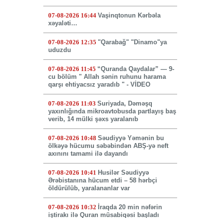
07-08-2026 16:44
Vaşinqtonun Kərbəla
xəyaləti…
07-08-2026 12:35
"Qarabağ" "Dinamo"ya
uduzdu
07-08-2026 11:45
“Quranda Qaydalar” — 9-
cu bölüm " Allah sənin ruhunu harama
qarşı ehtiyacsız yaradıb " - VİDEO
07-08-2026 11:03
Suriyada, Dəməşq
yaxınlığında mikroavtobusda partlayış baş
verib, 14 mülki şəxs yaralanıb
07-08-2026 10:48
Səudiyyə Yəmənin bu
ölkəyə hücumu səbəbindən ABŞ-yə neft
axınını tamami ilə dayandı
07-08-2026 10:41
Husilər Səudiyyə
Ərəbistanına hücum etdi – 58 hərbçi
öldürülüb, yaralananlar var
07-08-2026 10:32
İraqda 20 min nəfərin
iştirakı ilə Quran müsabiqəsi başladı