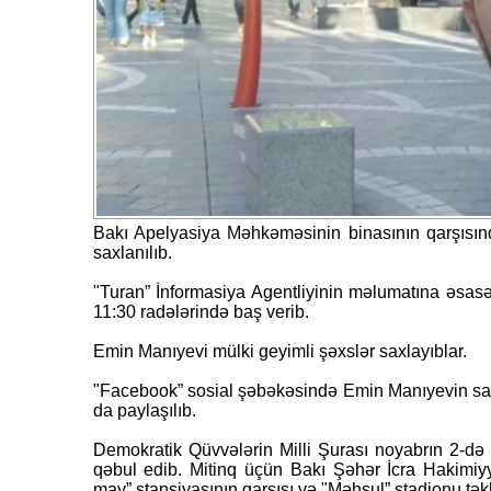
Bakı Apelyasiya Məhkəməsinin binasının qarşısı
saxlanılıb.
"Turan” İnformasiya Agentliyinin məlumatına əsasə
11:30 radələrində baş verib.
Emin Manıyevi mülki geyimli şəxslər saxlayıblar.
"Facebook” sosial şəbəkəsində Emin Manıyevin sax
da paylaşılıb.
Demokratik Qüvvələrin Milli Şurası noyabrın 2-də
qəbul edib. Mitinq üçün Bakı Şəhər İcra Hakimiyy
may” stansiyasının qarşısı və "Məhsul” stadionu təkli