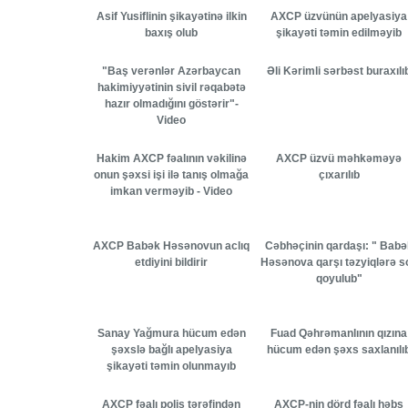
Asif Yusiflinin şikayətinə ilkin
AXCP üzvünün apelyasiya
baxış olub
şikayəti təmin edilməyib
"Baş verənlər Azərbaycan
Əli Kərimli sərbəst buraxılı
hakimiyyətinin sivil rəqabətə
hazır olmadığını göstərir"-
Video
Hakim AXCP fəalının vəkilinə
AXCP üzvü mәhkәmәyə
onun şəxsi işi ilə tanış olmağa
çıxarılıb
imkan verməyib - Video
AXCP Babək Həsənovun aclıq
Cəbhəçinin qardaşı: " Babə
etdiyini bildirir
Həsənova qarşı təzyiqlərə s
qoyulub"
Sanay Yağmura hücum edən
Fuad Qəhrəmanlının qızına
şəxslə bağlı apelyasiya
hücum edən şəxs saxlanılı
şikayəti təmin olunmayıb
AXCP fəalı polis tərəfindən
AXCP-nin dörd fəalı həbs