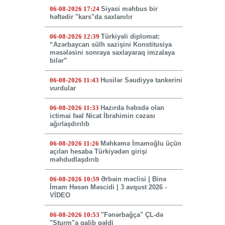
06-08-2026 17:24
Siyasi məhbus bir
həftədir "kars"da saxlanılır
06-08-2026 12:39
Türkiyəli diplomat:
“Azərbaycan sülh sazişini Konstitusiya
məsələsini sonraya saxlayaraq imzalaya
bilər”
06-08-2026 11:43
Husilər Səudiyyə tankerini
vurdular
06-08-2026 11:33
Hazırda həbsdə olan
ictimai fəal Nicat İbrahimin cəzası
ağırlaşdırılıb
06-08-2026 11:26
Məhkəmə İmamoğlu üçün
açılan hesaba Türkiyədən girişi
məhdudlaşdırıb
06-08-2026 10:59
Ərbəin məclisi | Binə
İmam Həsən Məscidi | 3 avqust 2026 -
VİDEO
06-08-2026 10:53
"Fənərbağça" ÇL-də
"Şturm"a qalib gəldi