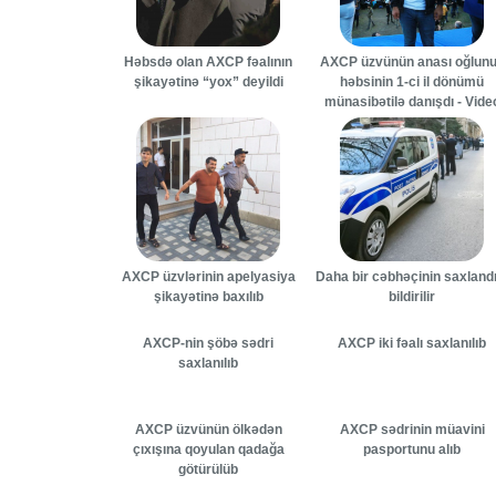
Həbsdə olan AXCP fəalının
AXCP üzvünün anası oğlun
şikayətinə “yox” deyildi
həbsinin 1-ci il dönümü
münasibətilə danışdı - Vide
AXCP üzvlərinin apelyasiya
Daha bir cəbhəçinin saxlandı
şikayətinə baxılıb
bildirilir
AXCP-nin şöbə sədri
AXCP iki fəalı saxlanılıb
saxlanılıb
AXCP üzvünün ölkədən
AXCP sədrinin müavini
çıxışına qoyulan qadağa
pasportunu alıb
götürülüb