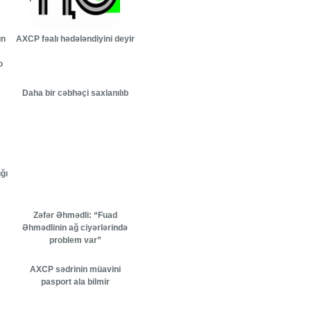
un
AXCP fəalı hədələndiyini deyir
o
Daha bir cəbhəçi saxlanılıb
ğı
Zəfər Əhmədli: “Fuad
Əhmədlinin ağ ciyərlərində
problem var”
AXCP sədrinin müavini
pasport ala bilmir