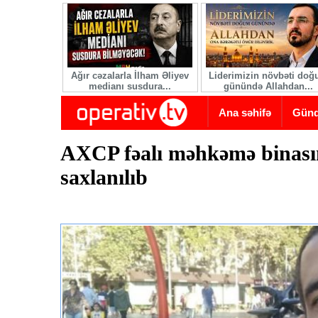
Skip to main content
Ağır cəzalarla İlham Əliyev
Liderimizin növbəti do
medianı susdura...
günündə Allahdan...
Ana səhifə
Gün
AXCP fəalı məhkəmə binasın
saxlanılıb