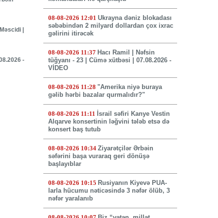
08-08-2026 12:01
Ukrayna dəniz blokadası
səbəbindən 2 milyard dollardan çox ixrac
Məscidi |
gəlirini itirəcək
08-08-2026 11:37
Hacı Ramil | Nəfsin
.08.2026 -
tüğyanı - 23 | Cümə xütbəsi | 07.08.2026 -
VİDEO
08-08-2026 11:28
"Amerika niyə buraya
gəlib hərbi bazalar qurmalıdır?"
08-08-2026 11:11
İsrail səfiri Kanye Vestin
Alqarve konsertinin ləğvini tələb etsə də
konsert baş tutub
08-08-2026 10:34
Ziyarətçilər Ərbəin
səfərini başa vuraraq geri dönüşə
başlayıblar
08-08-2026 10:15
Rusiyanın Kiyevə PUA-
larla hücumu nəticəsində 3 nəfər ölüb, 3
nəfər yaralanıb
08-08-2026 10:07
Biz “vətən, millət,