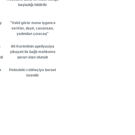
başladığı bildirilir
y
''Vəkil görür mənə işgəncə
verirlər, deyir, cavansan,
yadından çıxacaq''
n
Əli Kərimlinin apellyasiya
şikayəti ilə bağlı məhkəmə
di
qərarı elan olunub
ə
Həbsdəki cəbhəçiyə bəraət
istənilir