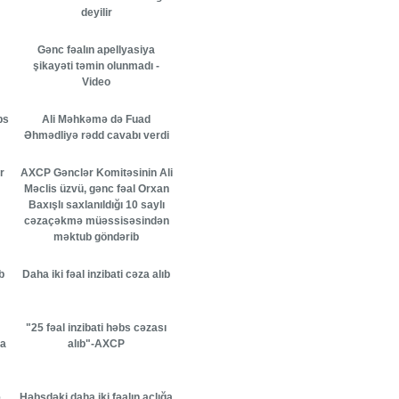
deyilir
Gənc fəalın apellyasiya
şikayəti təmin olunmadı -
Video
bs
Ali Məhkəmə də Fuad
Əhmədliyə rədd cavabı verdi
r
AXCP Gənclər Komitəsinin Ali
Məclis üzvü, gənc fəal Orxan
Baxışlı saxlanıldığı 10 saylı
cəzaçəkmə müəssisəsindən
məktub göndərib
b
Daha iki fəal inzibati cəza alıb
"25 fəal inzibati həbs cəzası
ka
alıb"-AXCP
ə
Həbsdəki daha iki fəalın aclığa