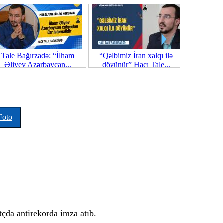
Tale Bağırzadə: “İlham
“Qəlbimiz İran xalqı ilə
İranda yen
Əliyev Azərbaycan...
döyünür” Hacı Tale...
se
Foto
çda antirekorda imza atıb.