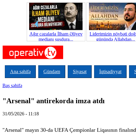
Skip to main content
Ağır cəzalarla İlham Əliyev
Liderimizin növbəti do
medianı susdura...
günündə Allahdan...
Ana səhifə
Gündəm
Siyasət
İqtisadiyyat
Baş səhifə
You are here
"Arsenal" antirekorda imza atdı
31/05/2026 - 11:18
"Arsenal" mayın 30-da UEFA Çempionlar Liqasının finalında 