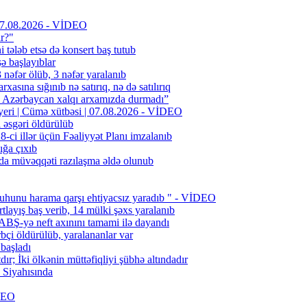
| 07.08.2026 - VİDEO
ır?"
i tələb etsə də konsert baş tutub
şə başlayıblar
əfər ölüb, 3 nəfər yaralanıb
rxasına sığınıb nə satırıq, nə də satılırıq
n Azərbaycan xalqı arxamızda durmadı”
 yeri | Cümə xütbəsi | 07.08.2026 - VİDEO
l əsgəri öldürülüb
ci illər üçün Fəaliyyət Planı imzalanıb
ığa çıxıb
da müvəqqəti razılaşma əldə olunub
uhunu harama qarşı ehtiyacsız yaradıb " - VİDEO
layış baş verib, 14 mülki şəxs yaralanıb
BŞ-yə neft axınını tamami ilə dayandı
bçi öldürülüb, yaralananlar var
 başladı
; İki ölkənin müttəfiqliyi şübhə altındadır
Siyahısında
İDEO