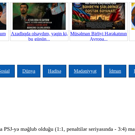
ğum
Azadlıqda olsaydım, yəqin ki,
Müsəlman Birliyi Hərəkatının
bu günün...
Avropa...
Sosial
Dünya
Hadisə
Mədəniyyət
İdman
PSJ-yə məğlub olduğu (1:1, penaltilər seriyasında - 3:4) mat