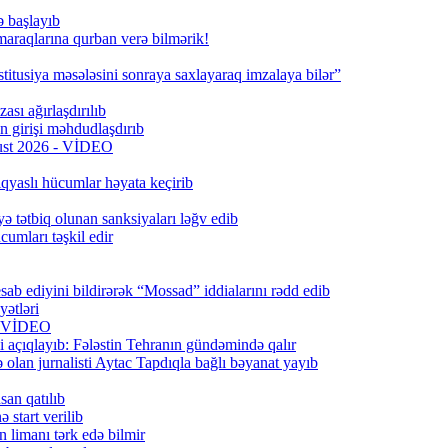
ə başlayıb
 maraqlarına qurban verə bilmərik!
titusiya məsələsini sonraya saxlayaraq imzalaya bilər”
ası ağırlaşdırılıb
girişi məhdudlaşdırıb
qust 2026 - VİDEO
qyaslı hücumlar həyata keçirib
ə tətbiq olunan sanksiyaları ləğv edib
umları təşkil edir
ab ediyini bildirərək “Mossad” iddialarını rədd edib
ətləri
6) VİDEO
 açıqlayıb: Fələstin Tehranın gündəmində qalır
lan jurnalisti Aytac Tapdıqla bağlı bəyanat yayıb
san qatılıb
 start verilib
n limanı tərk edə bilmir