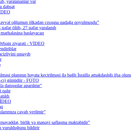
b, yaralananlar var
a dəhşət
 VİDEO
 əvvəl oğlumun ölkədən çıxışına qadağa qoyulmuşdu”
 nəfər ölüb, 27 nəfər yaralanıb
q mərhələsinə başlayacaq
 Ərbəin ziyarəti - VİDEO
ndiriblər
cizliyini qınayıb
r
b
məsi planının həyata keçirilməsi ilə bağlı İsraillə əməkdaşlığı ifşa olun
0-cı) günüdür - FOTO
lə danışıqlar aparılmır"
 qalır
tıldı
 VİDEO
aq
larımıza cavab verilmir”
məvəddət, birlik və mənəvi saflaşma məktəbidir”
urulduğunu bildirir