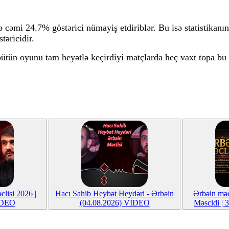
ndə cəmi 24.7% göstərici nümayiş etdiriblər. Bu isə statisti
təricidir.
bütün oyunu tam heyətlə keçirdiyi matçlarda heç vaxt topa bu
clisi 2026 |
Hacı Sahib Heybət Heydəri - Ərbəin
Ərbəin məc
İDEO
(04.08.2026) VİDEO
Məscidi |