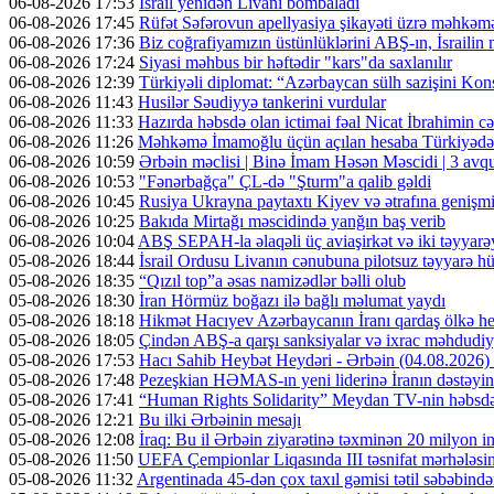
06-08-2026 17:53
İsrail yenidən Livanı bombaladı
06-08-2026 17:45
Rüfət Səfərovun apellyasiya şikayəti üzrə məhkəm
06-08-2026 17:36
Biz coğrafiyamızın üstünlüklərini ABŞ-ın, İsrailin
06-08-2026 17:24
Siyasi məhbus bir həftədir "kars"da saxlanılır
06-08-2026 12:39
Türkiyəli diplomat: “Azərbaycan sülh sazişini Kons
06-08-2026 11:43
Husilər Səudiyyə tankerini vurdular
06-08-2026 11:33
Hazırda həbsdə olan ictimai fəal Nicat İbrahimin cəz
06-08-2026 11:26
Məhkəmə İmamoğlu üçün açılan hesaba Türkiyədən 
06-08-2026 10:59
Ərbəin məclisi | Binə İmam Həsən Məscidi | 3 av
06-08-2026 10:53
"Fənərbağça" ÇL-də "Şturm"a qalib gəldi
06-08-2026 10:45
Rusiya Ukrayna paytaxtı Kiyev və ətrafına genişmi
06-08-2026 10:25
Bakıda Mirtağı məscidində yanğın baş verib
06-08-2026 10:04
ABŞ SEPAH-la əlaqəli üç aviaşirkət və iki təyyarəy
05-08-2026 18:44
İsrail Ordusu Livanın cənubuna pilotsuz təyyarə hüc
05-08-2026 18:35
“Qızıl top”a əsas namizədlər bəlli olub
05-08-2026 18:30
İran Hörmüz boğazı ilə bağlı məlumat yaydı
05-08-2026 18:18
Hikmət Hacıyev Azərbaycanın İranı qardaş ölkə hes
05-08-2026 18:05
Çindən ABŞ-a qarşı sanksiyalar və ixrac məhdudiyy
05-08-2026 17:53
Hacı Sahib Heybət Heydəri - Ərbəin (04.08.202
05-08-2026 17:48
Pezeşkian HƏMAS-ın yeni liderinə İranın dəstəyini
05-08-2026 17:41
“Human Rights Solidarity” Meydan TV-nin həbsdə o
05-08-2026 12:21
Bu ilki Ərbəinin mesajı
05-08-2026 12:08
İraq: Bu il Ərbəin ziyarətinə təxminən 20 milyon in
05-08-2026 11:50
UEFA Çempionlar Liqasında III təsnifat mərhələsinə
05-08-2026 11:32
Argentinada 45-dən çox taxıl gəmisi tətil səbəbində