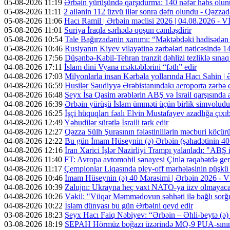
05-08-2026 11:19
Ərbəin yürüşündə qarşıdurma: 140 nəfər həbs olunu
05-08-2026 11:11
2 ailənin 112 üzvü illər sonra dəfn olundu - Qəzzad
05-08-2026 11:06
Hacı Ramil | Ərbəin məclisi 2026 | 04.08.2026 -
05-08-2026 11:01
Suriya İraqla sərhədə qoşun cəmləşdirir
05-08-2026 10:54
Tale Bağırzadənin xanımı: “Məktəbdəki hadisədən
05-08-2026 10:46
Rusiyanın Kiyev vilayətinə zərbələri nəticəsində 14
04-08-2026 17:56
Düşənbə-Kabil-Tehran tranzit dəhlizi tezliklə sına
04-08-2026 17:11
İslam dini Vyana məktəblərini “fəth” edir
04-08-2026 17:03
Milyonlarla insan Kərbəla yollarında Hacı Sahin |
04-08-2026 16:59
Husilər Səudiyyə Ərəbistanındakı aeroporta zərbə e
04-08-2026 16:48
Şeyx İsa Qasim ərəblərin ABŞ və İsrail qarşısında a
04-08-2026 16:39
Ərbəin yürüşü İslam ümməti üçün birlik simvoludu
04-08-2026 16:25
İşçi hüquqları fəalı Elvin Mustafayev azadlığa çıxı
04-08-2026 12:49
Yəhudilər sürətlə İsraili tərk edir
04-08-2026 12:27
Qəzza Sülh Şurasının fələstinlilərin məcburi köçürül
04-08-2026 12:22
Bu gün İmam Hüseynin (ə) Ərbəin (şəhadətinin 4
04-08-2026 12:16
İran Xarici İşlər Nazirliyi Trampı yalanladı: "ABŞ i
04-08-2026 11:40
FT: Avropa avtomobil sənayesi Çinlə rəqabətdə geri
04-08-2026 11:17
Çempionlar Liqasında pley-off mərhələsinin püşkü a
04-08-2026 10:46
İmam Hüseynin (ə) 40 Mərasimi | Ərbəin 2026 -
04-08-2026 10:39
Zalujnı: Ukrayna heç vaxt NATO-ya üzv olmayac
04-08-2026 10:26
Vəkil: "Vüqar Məmmədovun səhhəti ilə bağlı sorğu
04-08-2026 10:22
İslam dünyası bu gün Ərbəini qeyd edir
03-08-2026 18:23
Şeyx Hacı Faiq Nəbiyev: “Ərbəin – Əhli-beytə (ə) 
03-08-2026 18:19
SEPAH Hörmüz boğazı üzərində MQ-9 PUA-sının v