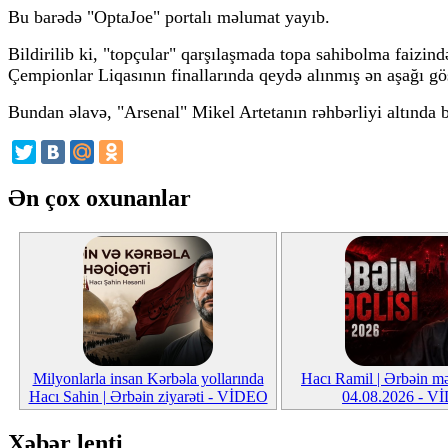
Bu barədə "OptaJoe" portalı məlumat yayıb.
Bildirilib ki, "topçular" qarşılaşmada topa sahibolma faizi
Çempionlar Liqasının finallarında qeydə alınmış ən aşağı gös
Bundan əlavə, "Arsenal" Mikel Artetanın rəhbərliyi altında 
Ən çox oxunanlar
Milyonlarla insan Kərbəla yollarında
Hacı Ramil | Ərbəin mə
Hacı Sahin | Ərbəin ziyarəti - VİDEO
04.08.2026 - V
Xəbər lenti