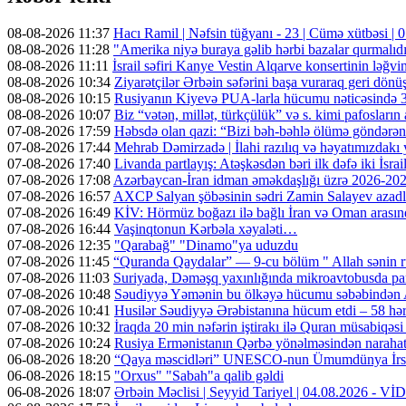
08-08-2026 11:37
Hacı Ramil | Nəfsin tüğyanı - 23 | Cümə xütbəsi 
08-08-2026 11:28
"Amerika niyə buraya gəlib hərbi bazalar qurmalıd
08-08-2026 11:11
İsrail səfiri Kanye Vestin Alqarve konsertinin ləğvin
08-08-2026 10:34
Ziyarətçilər Ərbəin səfərini başa vuraraq geri dönü
08-08-2026 10:15
Rusiyanın Kiyevə PUA-larla hücumu nəticəsində 3 n
08-08-2026 10:07
Biz “vətən, millət, türkçülük” və s. kimi pafosların a
07-08-2026 17:59
Həbsdə olan qazi: “Bizi bəh-bəhlə ölümə göndərə
07-08-2026 17:44
Mehrab Dəmirzadə | İlahi razılıq və həyatımızdakı
07-08-2026 17:40
Livanda partlayış: Atəşkəsdən bəri ilk dəfə iki İsrai
07-08-2026 17:08
Azərbaycan-İran idman əməkdaşlığı üzrə 2026-2028-
07-08-2026 16:57
AXCP Salyan şöbəsinin sədri Zamin Salayev azadl
07-08-2026 16:49
KİV: Hörmüz boğazı ilə bağlı İran və Oman arasın
07-08-2026 16:44
Vaşinqtonun Kərbəla xəyaləti…
07-08-2026 12:35
"Qarabağ" "Dinamo"ya uduzdu
07-08-2026 11:45
“Quranda Qaydalar” — 9-cu bölüm " Allah sənin r
07-08-2026 11:03
Suriyada, Dəməşq yaxınlığında mikroavtobusda part
07-08-2026 10:48
Səudiyyə Yəmənin bu ölkəyə hücumu səbəbindən A
07-08-2026 10:41
Husilər Səudiyyə Ərəbistanına hücum etdi – 58 hər
07-08-2026 10:32
İraqda 20 min nəfərin iştirakı ilə Quran müsabiqəsi
07-08-2026 10:24
Rusiya Ermənistanın Qərbə yönəlməsindən narahatdır
06-08-2026 18:20
“Qaya məscidləri” UNESCO-nun Ümumdünya İrs 
06-08-2026 18:15
"Orxus" "Sabah"a qalib gəldi
06-08-2026 18:07
Ərbəin Məclisi | Seyyid Tariyel | 04.08.2026 - V