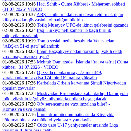
02-08-2026 10:46
Hacı Sahib - Cümə Xütbəsi - Məhərrəm söhbəti
(31.07.2026) VİDEO
02-08-2026 10:37
ABŞ İsrailin müdafiəsini davam etdirmək üçün
kifayət qədər qüvvəsinin olmadığını bildirib
02-08-2026 10:30
Tofiq Musayev UFC-də ikinci qələbəsini qazandı
02-08-2026 10:24
İraq-Türkiyə neft kəməri ilə bağlı birillik
müqavilə imzalanıb
02-08-2026 10:19
Tramp sosial media hesabında Venesuelanı
"ABŞ-ın 51-ci ştatı" adlandırıb
01-08-2026 18:03
İlham Baxşəliyev nədən qorxur ki, vəkili ciddi
yoxlamaya məruz qoyur?
01-08-2026 17:53
Mehrab Dəmirzadə | İslamda ifrat və təfrit | Cümə
xütbəsi | 31.07.2026 - VİDEO
01-08-2026 17:47
Qəzzada ölənlərin sayı 73 min 349,
yaralananların sayı isə 174 min 162 nəfərə yüksəlib
01-08-2026 17:36
Kərbəlada Ərbəin karvanına Şimali Nigeriyadan
qoşulan zəvvarlar
01-08-2026 17:25
Moskvadan Ermənistana xəbərdarlıq: Dəmir yolu
müqaviləsinin ləğvi yüz milyonlarla dollara başa gələcək
01-08-2026 17:20
Əfv sərəncamı nə vaxt imzalana bilər? -
Komissiya üzvü danışdı
01-08-2026 17:16
İranın dron hücumu nəticəsində Küveytdə
hökumət binası və mülki obyektlərə ziyan dəyib
01-08-2026 12:37
Cüdo üzrə U-17 yeniyetmələr arasında Liqa
yarışının III turu başa çatıb