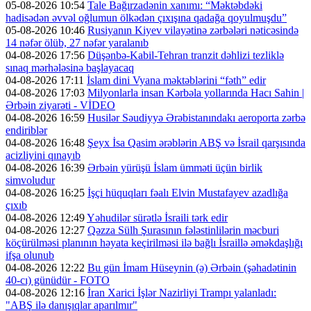
05-08-2026 10:54
Tale Bağırzadənin xanımı: “Məktəbdəki
hadisədən əvvəl oğlumun ölkədən çıxışına qadağa qoyulmuşdu”
05-08-2026 10:46
Rusiyanın Kiyev vilayətinə zərbələri nəticəsində
14 nəfər ölüb, 27 nəfər yaralanıb
04-08-2026 17:56
Düşənbə-Kabil-Tehran tranzit dəhlizi tezliklə
sınaq mərhələsinə başlayacaq
04-08-2026 17:11
İslam dini Vyana məktəblərini “fəth” edir
04-08-2026 17:03
Milyonlarla insan Kərbəla yollarında Hacı Sahin |
Ərbəin ziyarəti - VİDEO
04-08-2026 16:59
Husilər Səudiyyə Ərəbistanındakı aeroporta zərbə
endiriblər
04-08-2026 16:48
Şeyx İsa Qasim ərəblərin ABŞ və İsrail qarşısında
acizliyini qınayıb
04-08-2026 16:39
Ərbəin yürüşü İslam ümməti üçün birlik
simvoludur
04-08-2026 16:25
İşçi hüquqları fəalı Elvin Mustafayev azadlığa
çıxıb
04-08-2026 12:49
Yəhudilər sürətlə İsraili tərk edir
04-08-2026 12:27
Qəzza Sülh Şurasının fələstinlilərin məcburi
köçürülməsi planının həyata keçirilməsi ilə bağlı İsraillə əməkdaşlığı
ifşa olunub
04-08-2026 12:22
Bu gün İmam Hüseynin (ə) Ərbəin (şəhadətinin
40-cı) günüdür - FOTO
04-08-2026 12:16
İran Xarici İşlər Nazirliyi Trampı yalanladı:
"ABŞ ilə danışıqlar aparılmır"