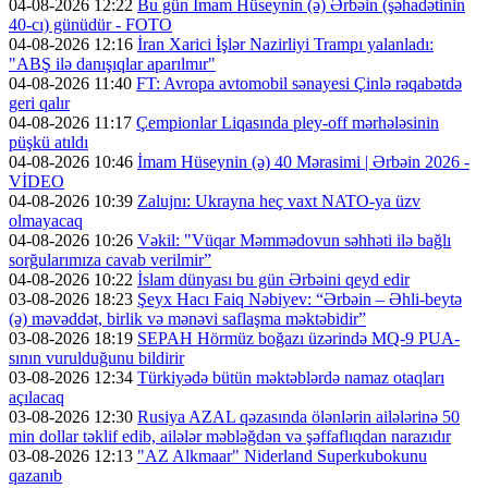
04-08-2026 12:22
Bu gün İmam Hüseynin (ə) Ərbəin (şəhadətinin
40-cı) günüdür - FOTO
04-08-2026 12:16
İran Xarici İşlər Nazirliyi Trampı yalanladı:
"ABŞ ilə danışıqlar aparılmır"
04-08-2026 11:40
FT: Avropa avtomobil sənayesi Çinlə rəqabətdə
geri qalır
04-08-2026 11:17
Çempionlar Liqasında pley-off mərhələsinin
püşkü atıldı
04-08-2026 10:46
İmam Hüseynin (ə) 40 Mərasimi | Ərbəin 2026 -
VİDEO
04-08-2026 10:39
Zalujnı: Ukrayna heç vaxt NATO-ya üzv
olmayacaq
04-08-2026 10:26
Vəkil: "Vüqar Məmmədovun səhhəti ilə bağlı
sorğularımıza cavab verilmir”
04-08-2026 10:22
İslam dünyası bu gün Ərbəini qeyd edir
03-08-2026 18:23
Şeyx Hacı Faiq Nəbiyev: “Ərbəin – Əhli-beytə
(ə) məvəddət, birlik və mənəvi saflaşma məktəbidir”
03-08-2026 18:19
SEPAH Hörmüz boğazı üzərində MQ-9 PUA-
sının vurulduğunu bildirir
03-08-2026 12:34
Türkiyədə bütün məktəblərdə namaz otaqları
açılacaq
03-08-2026 12:30
Rusiya AZAL qəzasında ölənlərin ailələrinə 50
min dollar təklif edib, ailələr məbləğdən və şəffaflıqdan narazıdır
03-08-2026 12:13
"AZ Alkmaar" Niderland Superkubokunu
qazanıb