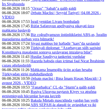
İrs Siyahısında
06-08-2026 18:15
"Orxus" "Sabah"a qalib gəldi
06-08-2026 18:07
Ərbəin Məclisi | Seyyid Tariyel | 04.08.2026 -
VİDEO
06-08-2026 17:53
İsrail yenidən Livanı bombaladı
06-08-2026 17:45
Rüfət Səfərovun apellyasiya şikayəti üzrə
məhkəmə başlayıb
06-08-2026 17:36
Biz coğrafiyamızın üstünlüklərini ABŞ-ın, İsrailin
maraqlarına qurban verə bilmərik!
06-08-2026 17:24
Siyasi məhbus bir həftədir "kars"da saxlanılır
06-08-2026 12:39
Türkiyəli diplomat: “Azərbaycan sülh sazişini
Konstitusiya məsələsini sonraya saxlayaraq imzalaya bilər”
06-08-2026 11:43
Husilər Səudiyyə tankerini vurdular
06-08-2026 11:33
Hazırda həbsdə olan ictimai fəal Nicat İbrahimin
cəzası ağırlaşdırılıb
06-08-2026 11:26
Məhkəmə İmamoğlu üçün açılan hesaba
Türkiyədən girişi məhdudlaşdırıb
06-08-2026 10:59
Ərbəin məclisi | Binə İmam Həsən Məscidi | 3
avqust 2026 - VİDEO
06-08-2026 10:53
"Fənərbağça" ÇL-də "Şturm"a qalib gəldi
06-08-2026 10:45
Rusiya Ukrayna paytaxtı Kiyev və ətrafına
genişmiqyaslı hücumlar həyata keçirib
06-08-2026 10:25
Bakıda Mirtağı məscidində yanğın baş verib
06-08-2026 10:04
ABŞ SEPAH-la əlaqəli üç aviaşirkət və iki