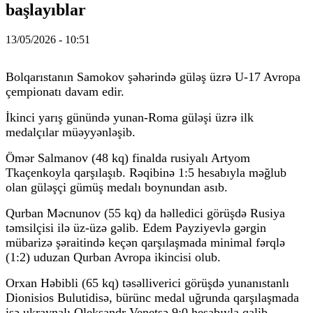
başlayıblar
13/05/2026 - 10:51
Bolqarıstanın Samokov şəhərində güləş üzrə U-17 Avropa
çempionatı davam edir.
İkinci yarış günündə yunan-Roma güləşi üzrə ilk
medalçılar müəyyənləşib.
Ömər Salmanov (48 kq) finalda rusiyalı Artyom
Tkaçenkoyla qarşılaşıb. Rəqibinə 1:5 hesabıyla məğlub
olan güləşçi gümüş medalı boynundan asıb.
Qurban Məcnunov (55 kq) da həlledici görüşdə Rusiya
təmsilçisi ilə üz-üzə gəlib. Edem Payziyevlə gərgin
mübarizə şəraitində keçən qarşılaşmada minimal fərqlə
(1:2) uduzan Qurban Avropa ikincisi olub.
Orxan Həbibli (65 kq) təsəlliverici görüşdə yunanıstanlı
Dionisios Bulutidisə, bürünc medal uğrunda qarşılaşmada
isə ukraynalı Oleksandr Venetsə 9:0 hesabıyla qalib