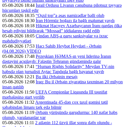
təyyarəyə tətbiq olunan sanksiyaları ləğv edib
05-08-2026 18:44
İsrail Ordusu Livanın cənubuna pilotsuz təyyarə
hücumları təşkil edir
05-08-2026 18:35
“Qızıl top”a əsas namizədlər bəlli olub
05-08-2026 18:30
İran Hörmüz boğazı ilə bağlı məlumat yaydı
05-08-2026 18:18
Hikmət Hacıyev Azərbaycanın İranı qardaş ölkə
hesab ediyini bildirərək “Mossad” iddialarını rədd edib
05-08-2026 18:05
Çindən ABŞ-a qarşı sanksiyalar və ixrac
məhdudiyyətləri
05-08-2026 17:53
Hacı Sahib Heybət Heydəri - Ərbəin
(04.08.2026) VİDEO
05-08-2026 17:48
Pezeşkian HƏMAS-ın yeni liderinə İranın
dəstəyini açıqlayıb: Fələstin Tehranın gündəmində qalır
05-08-2026 17:41
“Human Rights Solidarity” Meydan TV-nin
həbsdə olan jurnalisti Aytac Tapdıqla bağlı bəyanat yayıb
05-08-2026 12:21
Bu ilki Ərbəinin mesajı
05-08-2026 12:08
İraq: Bu il Ərbəin ziyarətinə təxminən 20 milyon
insan qatılıb
05-08-2026 11:50
UEFA Çempionlar Liqasında III təsnifat
mərhələsinə start verilib
05-08-2026 11:32
Argentinada 45-dən çox taxıl gəmisi tətil
səbəbindən limanı tərk edə bilmir
05-08-2026 11:19
Ərbəin yürüşündə qarşıdurma: 140 nəfər həbs
olunub, yaralananlar var
05-08-2026 11:11
2 ailənin 112 üzvü illər sonra dəfn olundu -