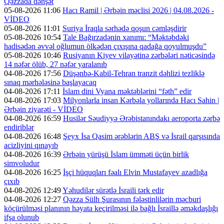
Qəzzada dəhşət
05-08-2026 11:06
Hacı Ramil | Ərbəin məclisi 2026 | 04.08.2026 -
VİDEO
05-08-2026 11:01
Suriya İraqla sərhədə qoşun cəmləşdirir
05-08-2026 10:54
Tale Bağırzadənin xanımı: “Məktəbdəki
hadisədən əvvəl oğlumun ölkədən çıxışına qadağa qoyulmuşdu”
05-08-2026 10:46
Rusiyanın Kiyev vilayətinə zərbələri nəticəsində
14 nəfər ölüb, 27 nəfər yaralanıb
04-08-2026 17:56
Düşənbə-Kabil-Tehran tranzit dəhlizi tezliklə
sınaq mərhələsinə başlayacaq
04-08-2026 17:11
İslam dini Vyana məktəblərini “fəth” edir
04-08-2026 17:03
Milyonlarla insan Kərbəla yollarında Hacı Sahin |
Ərbəin ziyarəti - VİDEO
04-08-2026 16:59
Husilər Səudiyyə Ərəbistanındakı aeroporta zərbə
endiriblər
04-08-2026 16:48
Şeyx İsa Qasim ərəblərin ABŞ və İsrail qarşısında
acizliyini qınayıb
04-08-2026 16:39
Ərbəin yürüşü İslam ümməti üçün birlik
simvoludur
04-08-2026 16:25
İşçi hüquqları fəalı Elvin Mustafayev azadlığa
çıxıb
04-08-2026 12:49
Yəhudilər sürətlə İsraili tərk edir
04-08-2026 12:27
Qəzza Sülh Şurasının fələstinlilərin məcburi
köçürülməsi planının həyata keçirilməsi ilə bağlı İsraillə əməkdaşlığı
ifşa olunub