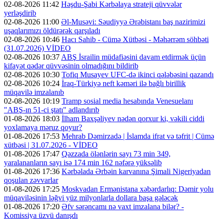
02-08-2026 11:42
Həşdu-Şabi Kərbəlaya strateji qüvvələr
yerləşdirib
02-08-2026 11:00
Əl-Musəvi: Səudiyyə Ərəbistanı baş nazirimizi
uşaqlarımızı öldürərək qarşıladı
02-08-2026 10:46
Hacı Sahib - Cümə Xütbəsi - Məhərrəm söhbəti
(31.07.2026) VİDEO
02-08-2026 10:37
ABŞ İsrailin müdafiəsini davam etdirmək üçün
kifayət qədər qüvvəsinin olmadığını bildirib
02-08-2026 10:30
Tofiq Musayev UFC-də ikinci qələbəsini qazandı
02-08-2026 10:24
İraq-Türkiyə neft kəməri ilə bağlı birillik
müqavilə imzalanıb
02-08-2026 10:19
Tramp sosial media hesabında Venesuelanı
"ABŞ-ın 51-ci ştatı" adlandırıb
01-08-2026 18:03
İlham Baxşəliyev nədən qorxur ki, vəkili ciddi
yoxlamaya məruz qoyur?
01-08-2026 17:53
Mehrab Dəmirzadə | İslamda ifrat və təfrit | Cümə
xütbəsi | 31.07.2026 - VİDEO
01-08-2026 17:47
Qəzzada ölənlərin sayı 73 min 349,
yaralananların sayı isə 174 min 162 nəfərə yüksəlib
01-08-2026 17:36
Kərbəlada Ərbəin karvanına Şimali Nigeriyadan
qoşulan zəvvarlar
01-08-2026 17:25
Moskvadan Ermənistana xəbərdarlıq: Dəmir yolu
müqaviləsinin ləğvi yüz milyonlarla dollara başa gələcək
01-08-2026 17:20
Əfv sərəncamı nə vaxt imzalana bilər? -
Komissiya üzvü danışdı