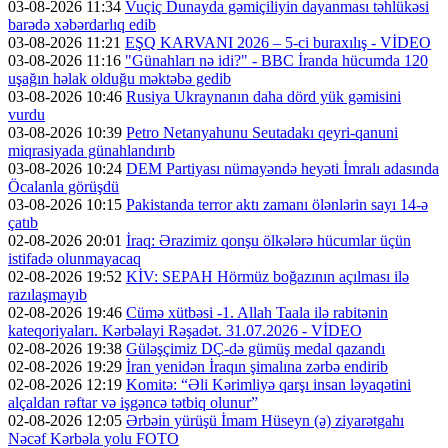
03-08-2026 11:34
Vuçiç Dunayda gəmiçiliyin dayanması təhlükəsi
barədə xəbərdarlıq edib
03-08-2026 11:21
EŞQ KARVANI 2026 – 5-ci buraxılış - VİDEO
03-08-2026 11:16
"Günahları nə idi?" - BBC İranda hücumda 120
uşağın həlak olduğu məktəbə gedib
03-08-2026 10:46
Rusiya Ukraynanın daha dörd yük gəmisini
vurdu
03-08-2026 10:39
Petro Netanyahunu Seutadakı qeyri-qanuni
miqrasiyada günahlandırıb
03-08-2026 10:24
DEM Partiyası nümayəndə heyəti İmralı adasında
Öcalanla görüşdü
03-08-2026 10:15
Pakistanda terror aktı zamanı ölənlərin sayı 14-ə
çatıb
02-08-2026 20:01
İraq: Ərazimiz qonşu ölkələrə hücumlar üçün
istifadə olunmayacaq
02-08-2026 19:52
KİV: SEPAH Hörmüz boğazının açılması ilə
razılaşmayıb
02-08-2026 19:46
Cümə xütbəsi -1. Allah Taala ilə rabitənin
kateqoriyaları. Kərbəlayi Rəşadət. 31.07.2026 - VİDEO
02-08-2026 19:38
Güləşçimiz DÇ-də gümüş medal qazandı
02-08-2026 19:29
İran yenidən İraqın şimalına zərbə endirib
02-08-2026 12:19
Komitə: “Əli Kərimliyə qarşı insan ləyaqətini
alçaldan rəftar və işgəncə tətbiq olunur”
02-08-2026 12:05
Ərbəin yürüşü İmam Hüseyn (ə) ziyarətgahı
Nəcəf Kərbəla yolu FOTO