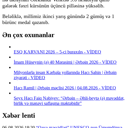
gələrək fəxri kürsünün üçüncü pilləsinə yüksəlib.
Beləliklə, millimiz ikinci yarış günündə 2 gümüş və 1
bürünc medal qazanıb.
Ən çox oxunanlar
EŞQ KARVANI 2026 – 5-ci buraxılış - VİDEO
İmam Hüseynin (ə) 40 Mərasimi | Ərbəin 2026 - VİDEO
Milyonlarla insan Kərbəla yollarında Hacı Sahin | Ərbəin
ziyarəti - VİDEO
Hacı Ramil | Ərbəin məclisi 2026 | 04.08.2026 - VİDEO
Şeyx Hacı Faiq Nəbiyev: “Ərbəin – Əhli-beytə (ə) məvəddət,
birlik və mənəvi saflaşma məktəbidir”
Xəbər lenti
06-08-2026 18:20
“Qaya məscidləri” UNESCO-nun Ümumdünya