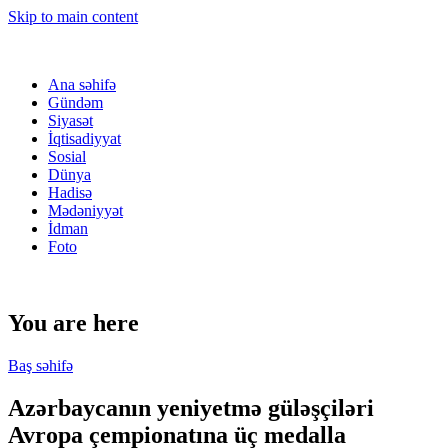
Skip to main content
Ana səhifə
Gündəm
Siyasət
İqtisadiyyat
Sosial
Dünya
Hadisə
Mədəniyyət
İdman
Foto
You are here
Baş səhifə
Azərbaycanın yeniyetmə güləşçiləri
Avropa çempionatına üç medalla