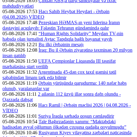
05-08-2026 18:05
Çindən ABŞ-a qarşı sanksiyalar və ixrac
məhdudiyyətləri
05-08-2026 17:53
Hacı Sahib Heybət Heydəri - Ərbəin
(04.08.2026) VİDEO
05-08-2026 17:48
Pezeşkian HƏMAS-ın yeni liderinə İranın
dəstəyini açıqlayıb: Fələstin Tehranın gündəmində qalır
05-08-2026 17:41
“Human Rights Solidarity” Meydan TV-nin
həbsdə olan jurnalisti Aytac Tapdıqla bağlı bəyanat yayıb
05-08-2026 12:21
Bu ilki Ərbəinin mesajı
05-08-2026 12:08
İraq: Bu il Ərbəin ziyarətinə təxminən 20 milyon
insan qatılıb
05-08-2026 11:50
UEFA Çempionlar Liqasında III təsnifat
mərhələsinə start verilib
05-08-2026 11:32
Argentinada 45-dən çox taxıl gəmisi tətil
səbəbindən limanı tərk edə bilmir
05-08-2026 11:19
Ərbəin yürüşündə qarşıdurma: 140 nəfər həbs
olunub, yaralananlar var
05-08-2026 11:11
2 ailənin 112 üzvü illər sonra dəfn olundu -
Qəzzada dəhşət
05-08-2026 11:06
Hacı Ramil | Ərbəin məclisi 2026 | 04.08.2026 -
VİDEO
05-08-2026 11:01
Suriya İraqla sərhədə qoşun cəmləşdirir
05-08-2026 10:54
Tale Bağırzadənin xanımı: “Məktəbdəki
hadisədən əvvəl oğlumun ölkədən çıxışına qadağa qoyulmuşdu”
05-08-2026 10:46
Rusiyanın Kiyev vilayətinə zərbələri nəticəsində