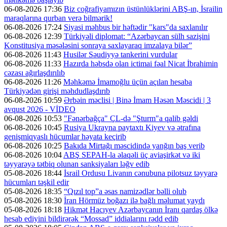
06-08-2026 17:36
Biz coğrafiyamızın üstünlüklərini ABŞ-ın, İsrailin
maraqlarına qurban verə bilmərik!
06-08-2026 17:24
Siyasi məhbus bir həftədir "kars"da saxlanılır
06-08-2026 12:39
Türkiyəli diplomat: “Azərbaycan sülh sazişini
Konstitusiya məsələsini sonraya saxlayaraq imzalaya bilər”
06-08-2026 11:43
Husilər Səudiyyə tankerini vurdular
06-08-2026 11:33
Hazırda həbsdə olan ictimai fəal Nicat İbrahimin
cəzası ağırlaşdırılıb
06-08-2026 11:26
Məhkəmə İmamoğlu üçün açılan hesaba
Türkiyədən girişi məhdudlaşdırıb
06-08-2026 10:59
Ərbəin məclisi | Binə İmam Həsən Məscidi | 3
avqust 2026 - VİDEO
06-08-2026 10:53
"Fənərbağça" ÇL-də "Şturm"a qalib gəldi
06-08-2026 10:45
Rusiya Ukrayna paytaxtı Kiyev və ətrafına
genişmiqyaslı hücumlar həyata keçirib
06-08-2026 10:25
Bakıda Mirtağı məscidində yanğın baş verib
06-08-2026 10:04
ABŞ SEPAH-la əlaqəli üç aviaşirkət və iki
təyyarəyə tətbiq olunan sanksiyaları ləğv edib
05-08-2026 18:44
İsrail Ordusu Livanın cənubuna pilotsuz təyyarə
hücumları təşkil edir
05-08-2026 18:35
“Qızıl top”a əsas namizədlər bəlli olub
05-08-2026 18:30
İran Hörmüz boğazı ilə bağlı məlumat yaydı
05-08-2026 18:18
Hikmət Hacıyev Azərbaycanın İranı qardaş ölkə
hesab ediyini bildirərək “Mossad” iddialarını rədd edib