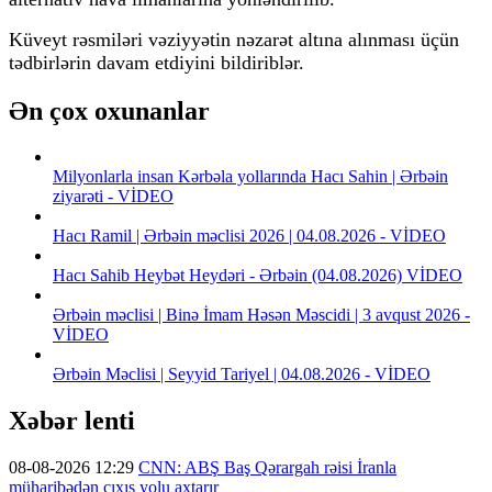
Küveyt rəsmiləri vəziyyətin nəzarət altına alınması üçün
tədbirlərin davam etdiyini bildiriblər.
Ən çox oxunanlar
Milyonlarla insan Kərbəla yollarında Hacı Sahin | Ərbəin
ziyarəti - VİDEO
Hacı Ramil | Ərbəin məclisi 2026 | 04.08.2026 - VİDEO
Hacı Sahib Heybət Heydəri - Ərbəin (04.08.2026) VİDEO
Ərbəin məclisi | Binə İmam Həsən Məscidi | 3 avqust 2026 -
VİDEO
Ərbəin Məclisi | Seyyid Tariyel | 04.08.2026 - VİDEO
Xəbər lenti
08-08-2026 12:29
CNN: ABŞ Baş Qərargah rəisi İranla
müharibədən çıxış yolu axtarır