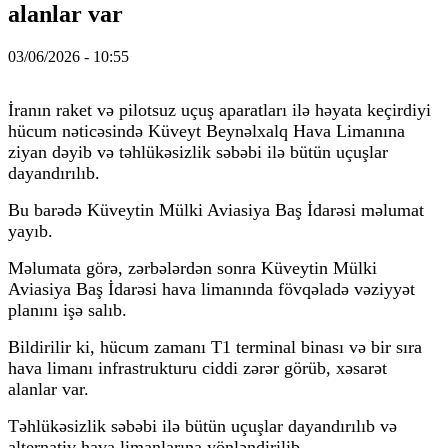
alanlar var
03/06/2026 - 10:55
İranın raket və pilotsuz uçuş aparatları ilə həyata keçirdiyi
hücum nəticəsində Küveyt Beynəlxalq Hava Limanına
ziyan dəyib və təhlükəsizlik səbəbi ilə bütün uçuşlar
dayandırılıb.
Bu barədə Küveytin Mülki Aviasiya Baş İdarəsi məlumat
yayıb.
Məlumata görə, zərbələrdən sonra Küveytin Mülki
Aviasiya Baş İdarəsi hava limanında fövqəladə vəziyyət
planını işə salıb.
Bildirilir ki, hücum zamanı T1 terminal binası və bir sıra
hava limanı infrastrukturu ciddi zərər görüb, xəsarət
alanlar var.
Təhlükəsizlik səbəbi ilə bütün uçuşlar dayandırılıb və
alternativ hava limanlarına yönləndirilib.