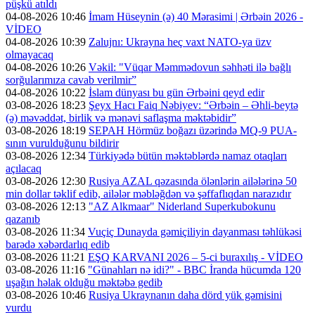
püşkü atıldı
04-08-2026 10:46
İmam Hüseynin (ə) 40 Mərasimi | Ərbəin 2026 -
VİDEO
04-08-2026 10:39
Zalujnı: Ukrayna heç vaxt NATO-ya üzv
olmayacaq
04-08-2026 10:26
Vəkil: "Vüqar Məmmədovun səhhəti ilə bağlı
sorğularımıza cavab verilmir”
04-08-2026 10:22
İslam dünyası bu gün Ərbəini qeyd edir
03-08-2026 18:23
Şeyx Hacı Faiq Nəbiyev: “Ərbəin – Əhli-beytə
(ə) məvəddət, birlik və mənəvi saflaşma məktəbidir”
03-08-2026 18:19
SEPAH Hörmüz boğazı üzərində MQ-9 PUA-
sının vurulduğunu bildirir
03-08-2026 12:34
Türkiyədə bütün məktəblərdə namaz otaqları
açılacaq
03-08-2026 12:30
Rusiya AZAL qəzasında ölənlərin ailələrinə 50
min dollar təklif edib, ailələr məbləğdən və şəffaflıqdan narazıdır
03-08-2026 12:13
"AZ Alkmaar" Niderland Superkubokunu
qazanıb
03-08-2026 11:34
Vuçiç Dunayda gəmiçiliyin dayanması təhlükəsi
barədə xəbərdarlıq edib
03-08-2026 11:21
EŞQ KARVANI 2026 – 5-ci buraxılış - VİDEO
03-08-2026 11:16
"Günahları nə idi?" - BBC İranda hücumda 120
uşağın həlak olduğu məktəbə gedib
03-08-2026 10:46
Rusiya Ukraynanın daha dörd yük gəmisini
vurdu