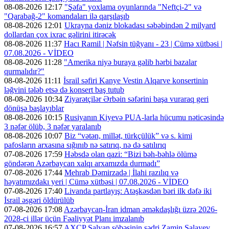
08-08-2026 12:17
"Şəfa" yoxlama oyunlarında "Neftçi-2" və
"Qarabağ-2" komandaları ilə qarşılaşıb
08-08-2026 12:01
Ukrayna dəniz blokadası səbəbindən 2 milyard
dollardan çox ixrac gəlirini itirəcək
08-08-2026 11:37
Hacı Ramil | Nəfsin tüğyanı - 23 | Cümə xütbəsi |
07.08.2026 - VİDEO
08-08-2026 11:28
"Amerika niyə buraya gəlib hərbi bazalar
qurmalıdır?"
08-08-2026 11:11
İsrail səfiri Kanye Vestin Alqarve konsertinin
ləğvini tələb etsə də konsert baş tutub
08-08-2026 10:34
Ziyarətçilər Ərbəin səfərini başa vuraraq geri
dönüşə başlayıblar
08-08-2026 10:15
Rusiyanın Kiyevə PUA-larla hücumu nəticəsində
3 nəfər ölüb, 3 nəfər yaralanıb
08-08-2026 10:07
Biz “vətən, millət, türkçülük” və s. kimi
pafosların arxasına sığınıb nə satırıq, nə də satılırıq
07-08-2026 17:59
Həbsdə olan qazi: “Bizi bəh-bəhlə ölümə
göndərən Azərbaycan xalqı arxamızda durmadı”
07-08-2026 17:44
Mehrab Dəmirzadə | İlahi razılıq və
həyatımızdakı yeri | Cümə xütbəsi | 07.08.2026 - VİDEO
07-08-2026 17:40
Livanda partlayış: Atəşkəsdən bəri ilk dəfə iki
İsrail əsgəri öldürülüb
07-08-2026 17:08
Azərbaycan-İran idman əməkdaşlığı üzrə 2026-
2028-ci illər üçün Fəaliyyət Planı imzalanıb
07-08-2026 16:57
AXCP Salyan şöbəsinin sədri Zamin Salayev