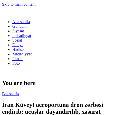
Skip to main content
Ana səhifə
Gündəm
Siyasət
İqtisadiyyat
Sosial
Dünya
Hadisə
Mədəniyyət
İdman
Foto
You are here
Baş səhifə
İran Küveyt aeroportuna dron zərbəsi
endirib: uçuşlar dayandırılıb, xəsarət