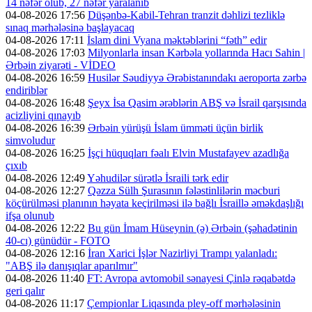
14 nəfər ölüb, 27 nəfər yaralanıb
04-08-2026 17:56
Düşənbə-Kabil-Tehran tranzit dəhlizi tezliklə
sınaq mərhələsinə başlayacaq
04-08-2026 17:11
İslam dini Vyana məktəblərini “fəth” edir
04-08-2026 17:03
Milyonlarla insan Kərbəla yollarında Hacı Sahin |
Ərbəin ziyarəti - VİDEO
04-08-2026 16:59
Husilər Səudiyyə Ərəbistanındakı aeroporta zərbə
endiriblər
04-08-2026 16:48
Şeyx İsa Qasim ərəblərin ABŞ və İsrail qarşısında
acizliyini qınayıb
04-08-2026 16:39
Ərbəin yürüşü İslam ümməti üçün birlik
simvoludur
04-08-2026 16:25
İşçi hüquqları fəalı Elvin Mustafayev azadlığa
çıxıb
04-08-2026 12:49
Yəhudilər sürətlə İsraili tərk edir
04-08-2026 12:27
Qəzza Sülh Şurasının fələstinlilərin məcburi
köçürülməsi planının həyata keçirilməsi ilə bağlı İsraillə əməkdaşlığı
ifşa olunub
04-08-2026 12:22
Bu gün İmam Hüseynin (ə) Ərbəin (şəhadətinin
40-cı) günüdür - FOTO
04-08-2026 12:16
İran Xarici İşlər Nazirliyi Trampı yalanladı:
"ABŞ ilə danışıqlar aparılmır"
04-08-2026 11:40
FT: Avropa avtomobil sənayesi Çinlə rəqabətdə
geri qalır
04-08-2026 11:17
Çempionlar Liqasında pley-off mərhələsinin