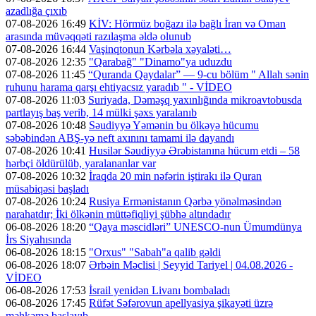
azadlığa çıxıb
07-08-2026 16:49
KİV: Hörmüz boğazı ilə bağlı İran və Oman
arasında müvəqqəti razılaşma əldə olunub
07-08-2026 16:44
Vaşinqtonun Kərbəla xəyaləti…
07-08-2026 12:35
"Qarabağ" "Dinamo"ya uduzdu
07-08-2026 11:45
“Quranda Qaydalar” — 9-cu bölüm " Allah sənin
ruhunu harama qarşı ehtiyacsız yaradıb " - VİDEO
07-08-2026 11:03
Suriyada, Dəməşq yaxınlığında mikroavtobusda
partlayış baş verib, 14 mülki şəxs yaralanıb
07-08-2026 10:48
Səudiyyə Yəmənin bu ölkəyə hücumu
səbəbindən ABŞ-yə neft axınını tamami ilə dayandı
07-08-2026 10:41
Husilər Səudiyyə Ərəbistanına hücum etdi – 58
hərbçi öldürülüb, yaralananlar var
07-08-2026 10:32
İraqda 20 min nəfərin iştirakı ilə Quran
müsabiqəsi başladı
07-08-2026 10:24
Rusiya Ermənistanın Qərbə yönəlməsindən
narahatdır; İki ölkənin müttəfiqliyi şübhə altındadır
06-08-2026 18:20
“Qaya məscidləri” UNESCO-nun Ümumdünya
İrs Siyahısında
06-08-2026 18:15
"Orxus" "Sabah"a qalib gəldi
06-08-2026 18:07
Ərbəin Məclisi | Seyyid Tariyel | 04.08.2026 -
VİDEO
06-08-2026 17:53
İsrail yenidən Livanı bombaladı
06-08-2026 17:45
Rüfət Səfərovun apellyasiya şikayəti üzrə
məhkəmə başlayıb