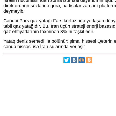
İsrailin hücumlarından sonra istehsal dayandırılmışdı. 
direktorunun sözlərinə görə, hadisələr zamanı platform
dəyməyib.
Cənubi Pars qaz yatağı Fars körfəzində yerləşən dün
təbii qaz yatağıdır. Bu, İran üçün strateji enerji bazasıd
qaz ehtiyatlarının təxminən 8%-ni təşkil edir.
Yataq dəniz sərhədi ilə bölünür: şimal hissəsi Qətərin ə
cənub hissəsi isə İran sularında yerləşir.