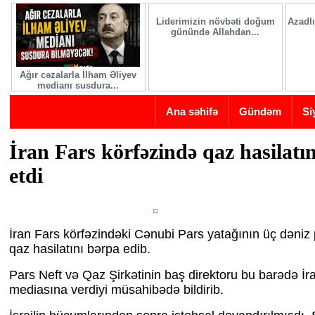
Skip to main content
Liderimizin növbəti doğum
Azadlı
günündə Allahdan...
Ağır cəzalarla İlham Əliyev
medianı susdura...
Ana səhifə
Gündəm
Si
İran Fars körfəzində qaz hasilatı
etdi
İran Fars körfəzindəki Cənubi Pars yatağının üç dəniz
qaz hasilatını bərpa edib.
Pars Neft və Qaz Şirkətinin baş direktoru bu barədə İr
mediasına verdiyi müsahibədə bildirib.