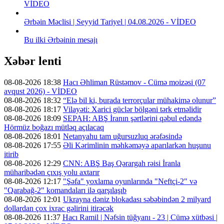
VİDEO
Ərbəin Məclisi | Seyyid Tariyel | 04.08.2026 - VİDEO
Bu ilki Ərbəinin mesajı
Xəbər lenti
08-08-2026 18:38
Hacı Əhliman Rüstəmov - Cümə moizəsi (07
avqust 2026) - VİDEO
08-08-2026 18:32
“Elə bil ki, burada terrorçular mühakimə olunur”
08-08-2026 18:17
Vilayəti: Xarici güclər bölgəni tərk etməlidir
08-08-2026 18:09
SEPAH: ABŞ İranın şərtlərini qəbul edəndə
Hörmüz boğazı mütləq açılacaq
08-08-2026 18:01
Netanyahu tam uğursuzluq ərəfəsində
08-08-2026 17:55
Əli Kərimlinin məhkəməyə aparılarkən huşunu
itirib
08-08-2026 12:29
CNN: ABŞ Baş Qərargah rəisi İranla
müharibədən çıxış yolu axtarır
08-08-2026 12:17
"Şəfa" yoxlama oyunlarında "Neftçi-2" və
"Qarabağ-2" komandaları ilə qarşılaşıb
08-08-2026 12:01
Ukrayna dəniz blokadası səbəbindən 2 milyard
dollardan çox ixrac gəlirini itirəcək
08-08-2026 11:37
Hacı Ramil | Nəfsin tüğyanı - 23 | Cümə xütbəsi |