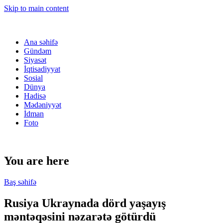
Skip to main content
Ana səhifə
Gündəm
Siyasət
İqtisadiyyat
Sosial
Dünya
Hadisə
Mədəniyyət
İdman
Foto
You are here
Baş səhifə
Rusiya Ukraynada dörd yaşayış
məntəqəsini nəzarətə götürdü