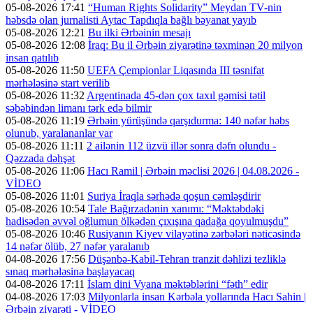
05-08-2026 17:41
“Human Rights Solidarity” Meydan TV-nin
həbsdə olan jurnalisti Aytac Tapdıqla bağlı bəyanat yayıb
05-08-2026 12:21
Bu ilki Ərbəinin mesajı
05-08-2026 12:08
İraq: Bu il Ərbəin ziyarətinə təxminən 20 milyon
insan qatılıb
05-08-2026 11:50
UEFA Çempionlar Liqasında III təsnifat
mərhələsinə start verilib
05-08-2026 11:32
Argentinada 45-dən çox taxıl gəmisi tətil
səbəbindən limanı tərk edə bilmir
05-08-2026 11:19
Ərbəin yürüşündə qarşıdurma: 140 nəfər həbs
olunub, yaralananlar var
05-08-2026 11:11
2 ailənin 112 üzvü illər sonra dəfn olundu -
Qəzzada dəhşət
05-08-2026 11:06
Hacı Ramil | Ərbəin məclisi 2026 | 04.08.2026 -
VİDEO
05-08-2026 11:01
Suriya İraqla sərhədə qoşun cəmləşdirir
05-08-2026 10:54
Tale Bağırzadənin xanımı: “Məktəbdəki
hadisədən əvvəl oğlumun ölkədən çıxışına qadağa qoyulmuşdu”
05-08-2026 10:46
Rusiyanın Kiyev vilayətinə zərbələri nəticəsində
14 nəfər ölüb, 27 nəfər yaralanıb
04-08-2026 17:56
Düşənbə-Kabil-Tehran tranzit dəhlizi tezliklə
sınaq mərhələsinə başlayacaq
04-08-2026 17:11
İslam dini Vyana məktəblərini “fəth” edir
04-08-2026 17:03
Milyonlarla insan Kərbəla yollarında Hacı Sahin |
Ərbəin ziyarəti - VİDEO