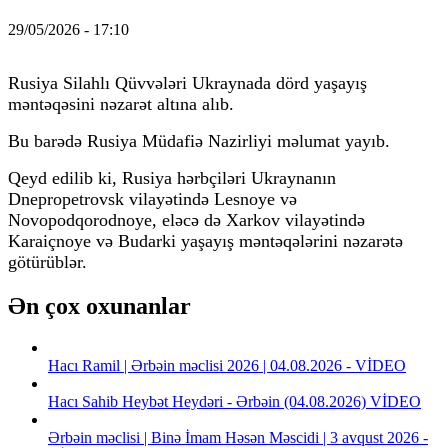
29/05/2026 - 17:10
Rusiya Silahlı Qüvvələri Ukraynada dörd yaşayış
məntəqəsini nəzarət altına alıb.
Bu barədə Rusiya Müdafiə Nazirliyi məlumat yayıb.
Qeyd edilib ki, Rusiya hərbçiləri Ukraynanın
Dnepropetrovsk vilayətində Lesnoye və
Novopodqorodnoye, eləcə də Xarkov vilayətində
Karaiçnoye və Budarki yaşayış məntəqələrini nəzarətə
götürüblər.
Ən çox oxunanlar
Hacı Ramil | Ərbəin məclisi 2026 | 04.08.2026 - VİDEO
Hacı Sahib Heybət Heydəri - Ərbəin (04.08.2026) VİDEO
Ərbəin məclisi | Binə İmam Həsən Məscidi | 3 avqust 2026 -