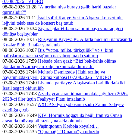
07.08.2026 - VİDEO
08-08-2026 11:28
"Amerika niyə buraya gəlib hərbi bazalar
qurmalıdır?"
08-08-2026 11:11
İsrail səfiri Kanye Vestin Alqarve konsertinin
ləğvini tələb etsə də konsert baş tutub
08-08-2026 10:34
Ziyarətçilər Ərbəin səfərini başa vuraraq geri
dönüşə başlayıblar
08-08-2026 10:15
Rusiyanın Kiyevə PUA-larla hücumu nəticəsində
3 nəfər ölüb, 3 nəfər yaralanıb
08-08-2026 10:07
Biz “vətən, millət, türkçülük” və s. kimi
pafosların arxasına sığınıb nə satırıq, nə də satılırıq
07-08-2026 17:59
Həbsdə olan qazi: “Bizi bəh-bəhlə ölümə
göndərən Azərbaycan xalqı arxamızda durmadı”
07-08-2026 17:44
Mehrab Dəmirzadə | İlahi razılıq və
həyatımızdakı yeri | Cümə xütbəsi | 07.08.2026 - VİDEO
07-08-2026 17:40
Livanda partlayış: Atəşkəsdən bəri ilk dəfə iki
İsrail əsgəri öldürülüb
07-08-2026 17:08
Azərbaycan-İran idman əməkdaşlığı üzrə 2026-
2028-ci illər üçün Fəaliyyət Planı imzalanıb
07-08-2026 16:57
AXCP Salyan şöbəsinin sədri Zamin Salayev
azadlığa çıxıb
07-08-2026 16:49
KİV: Hörmüz boğazı ilə bağlı İran və Oman
arasında müvəqqəti razılaşma əldə olunub
07-08-2026 16:44
Vaşinqtonun Kərbəla xəyaləti…
07-08-2026 12:35
"Qarabağ" "Dinamo"ya uduzdu