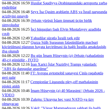
04-08-2026 16:59
Husilər Səudiyyə Ərəbistanındakı aeroporta zərbə
endiriblər
04-08-2026 16:48
Şeyx İsa Qasim ərəblərin ABŞ və İsrail qarşısında
acizliyini qınayıb
04-08-2026 16:39
Ərbəin yürüşü İslam ümməti üçün birlik
simvoludur
04-08-2026 16:25
İşçi hüquqları fəalı Elvin Mustafayev azadlığa
çıxıb
04-08-2026 12:49
Yəhudilər sürətlə İsraili tərk edir
04-08-2026 12:27
Qəzza Sülh Şurasının fələstinlilərin məcburi
köçürülməsi planının həyata keçirilməsi ilə bağlı İsraillə əməkdaşlığı
ifşa olunub
04-08-2026 12:22
Bu gün İmam Hüseynin (ə) Ərbəin (şəhadətinin
40-cı) günüdür - FOTO
04-08-2026 12:16
İran Xarici İşlər Nazirliyi Trampı yalanladı:
"ABŞ ilə danışıqlar aparılmır"
04-08-2026 11:40
FT: Avropa avtomobil sənayesi Çinlə rəqabətdə
geri qalır
04-08-2026 11:17
Çempionlar Liqasında pley-off mərhələsinin
püşkü atıldı
04-08-2026 10:46
İmam Hüseynin (ə) 40 Mərasimi | Ərbəin 2026 -
VİDEO
04-08-2026 10:39
Zalujnı: Ukrayna heç vaxt NATO-ya üzv
olmayacaq
04-08-2026 10:26
Vəkil: "Vüqar Məmmədovun səhhəti ilə bağlı