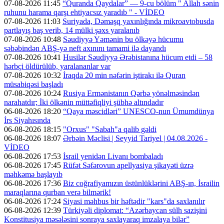
07-08-2026 11:45
“Quranda Qaydalar” — 9-cu bölüm " Allah sənin
ruhunu harama qarşı ehtiyacsız yaradıb " - VİDEO
07-08-2026 11:03
Suriyada, Dəməşq yaxınlığında mikroavtobusda
partlayış baş verib, 14 mülki şəxs yaralanıb
07-08-2026 10:48
Səudiyyə Yəmənin bu ölkəyə hücumu
səbəbindən ABŞ-yə neft axınını tamami ilə dayandı
07-08-2026 10:41
Husilər Səudiyyə Ərəbistanına hücum etdi – 58
hərbçi öldürülüb, yaralananlar var
07-08-2026 10:32
İraqda 20 min nəfərin iştirakı ilə Quran
müsabiqəsi başladı
07-08-2026 10:24
Rusiya Ermənistanın Qərbə yönəlməsindən
narahatdır; İki ölkənin müttəfiqliyi şübhə altındadır
06-08-2026 18:20
“Qaya məscidləri” UNESCO-nun Ümumdünya
İrs Siyahısında
06-08-2026 18:15
"Orxus" "Sabah"a qalib gəldi
06-08-2026 18:07
Ərbəin Məclisi | Seyyid Tariyel | 04.08.2026 -
VİDEO
06-08-2026 17:53
İsrail yenidən Livanı bombaladı
06-08-2026 17:45
Rüfət Səfərovun apellyasiya şikayəti üzrə
məhkəmə başlayıb
06-08-2026 17:36
Biz coğrafiyamızın üstünlüklərini ABŞ-ın, İsrailin
maraqlarına qurban verə bilmərik!
06-08-2026 17:24
Siyasi məhbus bir həftədir "kars"da saxlanılır
06-08-2026 12:39
Türkiyəli diplomat: “Azərbaycan sülh sazişini
Konstitusiya məsələsini sonraya saxlayaraq imzalaya bilər”