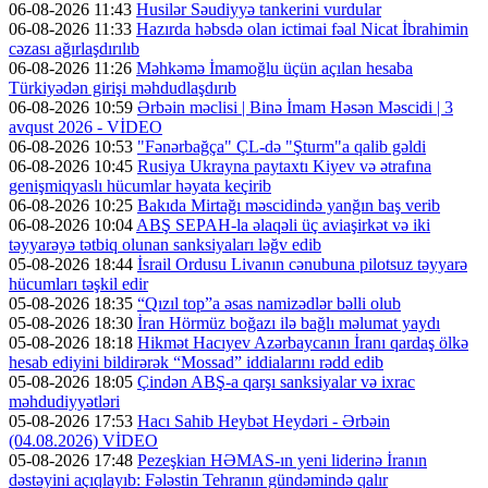
06-08-2026 11:43
Husilər Səudiyyə tankerini vurdular
06-08-2026 11:33
Hazırda həbsdə olan ictimai fəal Nicat İbrahimin
cəzası ağırlaşdırılıb
06-08-2026 11:26
Məhkəmə İmamoğlu üçün açılan hesaba
Türkiyədən girişi məhdudlaşdırıb
06-08-2026 10:59
Ərbəin məclisi | Binə İmam Həsən Məscidi | 3
avqust 2026 - VİDEO
06-08-2026 10:53
"Fənərbağça" ÇL-də "Şturm"a qalib gəldi
06-08-2026 10:45
Rusiya Ukrayna paytaxtı Kiyev və ətrafına
genişmiqyaslı hücumlar həyata keçirib
06-08-2026 10:25
Bakıda Mirtağı məscidində yanğın baş verib
06-08-2026 10:04
ABŞ SEPAH-la əlaqəli üç aviaşirkət və iki
təyyarəyə tətbiq olunan sanksiyaları ləğv edib
05-08-2026 18:44
İsrail Ordusu Livanın cənubuna pilotsuz təyyarə
hücumları təşkil edir
05-08-2026 18:35
“Qızıl top”a əsas namizədlər bəlli olub
05-08-2026 18:30
İran Hörmüz boğazı ilə bağlı məlumat yaydı
05-08-2026 18:18
Hikmət Hacıyev Azərbaycanın İranı qardaş ölkə
hesab ediyini bildirərək “Mossad” iddialarını rədd edib
05-08-2026 18:05
Çindən ABŞ-a qarşı sanksiyalar və ixrac
məhdudiyyətləri
05-08-2026 17:53
Hacı Sahib Heybət Heydəri - Ərbəin
(04.08.2026) VİDEO
05-08-2026 17:48
Pezeşkian HƏMAS-ın yeni liderinə İranın
dəstəyini açıqlayıb: Fələstin Tehranın gündəmində qalır