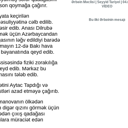
Ərbəin Məclisi | Seyyid Tariyel | 04
 son qoymağa çağırır.
VİDEO
yata keçirilən
Bu ilki Ərbəinin mesajı
əsuliyyətinə cəlb edilib.
əsir edib. Anası Dilrubə
etmək üçün Azərbaycandan
ğasının ləğv edildiyi barədə
, mayın 12-də Bakı hava
 bəyanatında qeyd edib.
səsində fiziki zorakılığa
qeyd edib. Mərkəz bu
masını tələb edib.
tini Aytac Tapdığı və
stləri azad etməyə çağırıb.
Amanovanın ölkədən
 digər qızını görmək üçün
ədən çıxış qadağası
lara müraciət edən