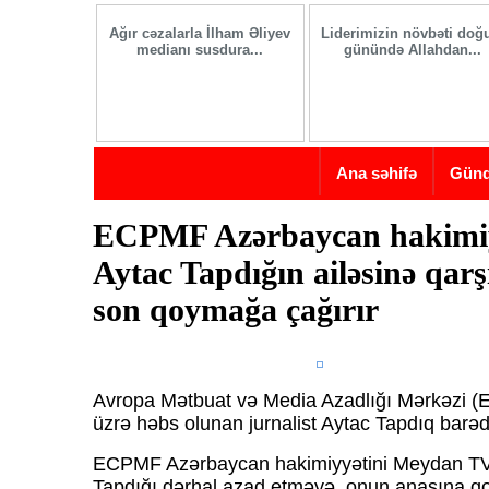
Skip to main content
Ağır cəzalarla İlham Əliyev
Liderimizin növbəti do
medianı susdura...
günündə Allahdan...
Ana səhifə
Gün
ECPMF Azərbaycan hakimiyy
Aytac Tapdığın ailəsinə qarş
son qoymağa çağırır
Avropa Mətbuat və Media Azadlığı Mərkəzi (
üzrə həbs olunan jurnalist Aytac Tapdıq barə
ECPMF Azərbaycan hakimiyyətini Meydan TV-n
Tapdığı dərhal azad etməyə, onun anasına q