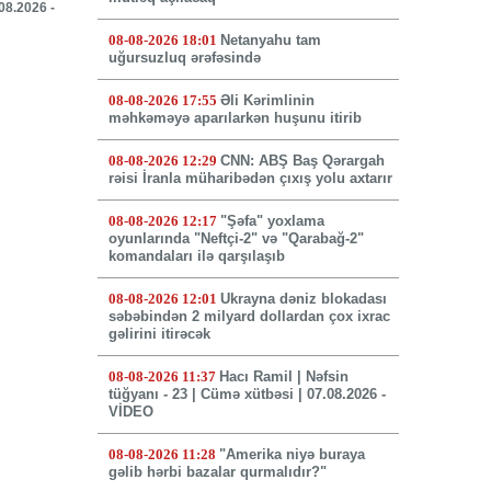
.08.2026 -
08-08-2026 18:01
Netanyahu tam
uğursuzluq ərəfəsində
08-08-2026 17:55
Əli Kərimlinin
məhkəməyə aparılarkən huşunu itirib
08-08-2026 12:29
CNN: ABŞ Baş Qərargah
rəisi İranla müharibədən çıxış yolu axtarır
08-08-2026 12:17
"Şəfa" yoxlama
oyunlarında "Neftçi-2" və "Qarabağ-2"
komandaları ilə qarşılaşıb
08-08-2026 12:01
Ukrayna dəniz blokadası
səbəbindən 2 milyard dollardan çox ixrac
gəlirini itirəcək
08-08-2026 11:37
Hacı Ramil | Nəfsin
tüğyanı - 23 | Cümə xütbəsi | 07.08.2026 -
VİDEO
08-08-2026 11:28
"Amerika niyə buraya
gəlib hərbi bazalar qurmalıdır?"