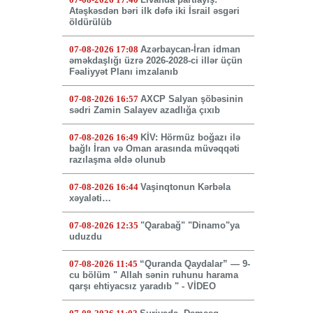
Atəşkəsdən bəri ilk dəfə iki İsrail əsgəri
öldürülüb
07-08-2026 17:08
Azərbaycan-İran idman
əməkdaşlığı üzrə 2026-2028-ci illər üçün
Fəaliyyət Planı imzalanıb
07-08-2026 16:57
AXCP Salyan şöbəsinin
sədri Zamin Salayev azadlığa çıxıb
07-08-2026 16:49
KİV: Hörmüz boğazı ilə
bağlı İran və Oman arasında müvəqqəti
razılaşma əldə olunub
07-08-2026 16:44
Vaşinqtonun Kərbəla
xəyaləti…
07-08-2026 12:35
"Qarabağ" "Dinamo"ya
uduzdu
07-08-2026 11:45
“Quranda Qaydalar” — 9-
cu bölüm " Allah sənin ruhunu harama
qarşı ehtiyacsız yaradıb " - VİDEO