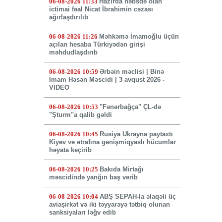
06-08-2026 11:33
Hazırda həbsdə olan
ictimai fəal Nicat İbrahimin cəzası
ağırlaşdırılıb
06-08-2026 11:26
Məhkəmə İmamoğlu üçün
açılan hesaba Türkiyədən girişi
məhdudlaşdırıb
06-08-2026 10:59
Ərbəin məclisi | Binə
İmam Həsən Məscidi | 3 avqust 2026 -
VİDEO
06-08-2026 10:53
"Fənərbağça" ÇL-də
"Şturm"a qalib gəldi
06-08-2026 10:45
Rusiya Ukrayna paytaxtı
Kiyev və ətrafına genişmiqyaslı hücumlar
həyata keçirib
06-08-2026 10:25
Bakıda Mirtağı
məscidində yanğın baş verib
06-08-2026 10:04
ABŞ SEPAH-la əlaqəli üç
aviaşirkət və iki təyyarəyə tətbiq olunan
sanksiyaları ləğv edib