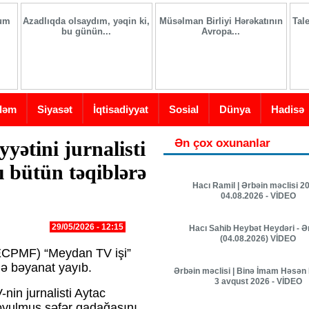
ğum
Azadlıqda olsaydım, yəqin ki,
Müsəlman Birliyi Hərəkatının
Tal
bu günün...
Avropa...
dəm
Siyasət
İqtisadiyyat
Sosial
Dünya
Hadisə
Ən çox oxunanlar
ətini jurnalisti
ı bütün təqiblərə
Hacı Ramil | Ərbəin məclisi 20
04.08.2026 - VİDEO
29/05/2026 - 12:15
Hacı Sahib Heybət Heydəri - Ə
(04.08.2026) VİDEO
ECPMF) “Meydan TV işi”
də bəyanat yayıb.
Ərbəin məclisi | Binə İmam Həsən 
3 avqust 2026 - VİDEO
in jurnalisti Aytac
oyulmuş səfər qadağasını