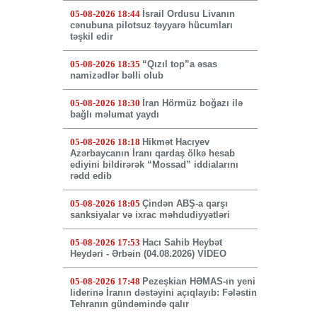
05-08-2026 18:44
İsrail Ordusu Livanın
cənubuna pilotsuz təyyarə hücumları
təşkil edir
05-08-2026 18:35
“Qızıl top”a əsas
namizədlər bəlli olub
05-08-2026 18:30
İran Hörmüz boğazı ilə
bağlı məlumat yaydı
05-08-2026 18:18
Hikmət Hacıyev
Azərbaycanın İranı qardaş ölkə hesab
ediyini bildirərək “Mossad” iddialarını
rədd edib
05-08-2026 18:05
Çindən ABŞ-a qarşı
sanksiyalar və ixrac məhdudiyyətləri
05-08-2026 17:53
Hacı Sahib Heybət
Heydəri - Ərbəin (04.08.2026) VİDEO
05-08-2026 17:48
Pezeşkian HƏMAS-ın yeni
liderinə İranın dəstəyini açıqlayıb: Fələstin
Tehranın gündəmində qalır