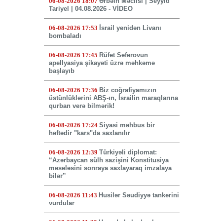
06-08-2026 18:07
Ərbəin Məclisi | Seyyid
Tariyel | 04.08.2026 - VİDEO
06-08-2026 17:53
İsrail yenidən Livanı
bombaladı
06-08-2026 17:45
Rüfət Səfərovun
apellyasiya şikayəti üzrə məhkəmə
başlayıb
06-08-2026 17:36
Biz coğrafiyamızın
üstünlüklərini ABŞ-ın, İsrailin maraqlarına
qurban verə bilmərik!
06-08-2026 17:24
Siyasi məhbus bir
həftədir "kars"da saxlanılır
06-08-2026 12:39
Türkiyəli diplomat:
“Azərbaycan sülh sazişini Konstitusiya
məsələsini sonraya saxlayaraq imzalaya
bilər”
06-08-2026 11:43
Husilər Səudiyyə tankerini
vurdular