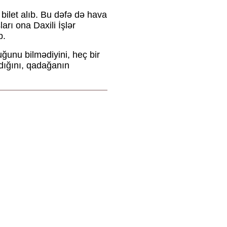
ilet alıb. Bu dəfə də hava
rı ona Daxili İşlər
b.
nu bilmədiyini, heç bir
ığını, qadağanın