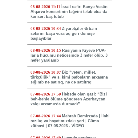
08-08-2026 11:11
İsrail səfiri Kanye Vestin
Alqarve konsertinin ləğvini tələb etsə də
konsert baş tutub
08-08-2026 10:34
Ziyarətçilər Ərbəin
səfərini başa vuraraq geri dönüşə
başlayıblar
08-08-2026 10:15
Rusiyanın Kiyevə PUA-
larla hücumu nəticəsində 3 nəfər ölüb, 3
nəfər yaralanıb
08-08-2026 10:07
Biz “vətən, millət,
türkçülük” və s. kimi pafosların arxasına
sığınıb nə satırıq, nə də satılırıq
07-08-2026 17:59
Həbsdə olan qazi: “Bizi
bəh-bəhlə ölümə göndərən Azərbaycan
xalqı arxamızda durmadı”
07-08-2026 17:44
Mehrab Dəmirzadə | İlahi
razılıq və həyatımızdakı yeri | Cümə
xütbəsi | 07.08.2026 - VİDEO
07-08-2026 17:40
Livanda partlayış: