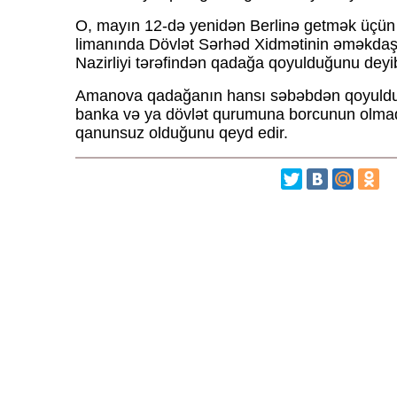
O, mayın 12-də yenidən Berlinə getmək üçün b
limanında Dövlət Sərhəd Xidmətinin əməkdaşla
Nazirliyi tərəfindən qadağa qoyulduğunu deyi
Amanova qadağanın hansı səbəbdən qoyulduğu
banka və ya dövlət qurumuna borcunun olmad
qanunsuz olduğunu qeyd edir.