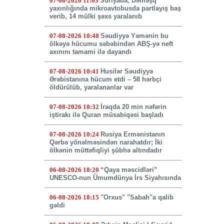
07-08-2026 11:03
Suriyada, Dəməşq
yaxınlığında mikroavtobusda partlayış baş
verib, 14 mülki şəxs yaralanıb
07-08-2026 10:48
Səudiyyə Yəmənin bu
ölkəyə hücumu səbəbindən ABŞ-yə neft
axınını tamami ilə dayandı
07-08-2026 10:41
Husilər Səudiyyə
Ərəbistanına hücum etdi – 58 hərbçi
öldürülüb, yaralananlar var
07-08-2026 10:32
İraqda 20 min nəfərin
iştirakı ilə Quran müsabiqəsi başladı
07-08-2026 10:24
Rusiya Ermənistanın
Qərbə yönəlməsindən narahatdır; İki
ölkənin müttəfiqliyi şübhə altındadır
06-08-2026 18:20
“Qaya məscidləri”
UNESCO-nun Ümumdünya İrs Siyahısında
06-08-2026 18:15
"Orxus" "Sabah"a qalib
gəldi