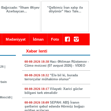
e Bağırzadə: “İlham Əliyev
“Qəlbimiz İran xalqı ilə
İranda yeni 
Azərbaycan...
döyünür” Hacı Tale...
seçi
Mədəniyyət
İdman
Foto
Xəbər lenti
08-08-2026 18:38
Hacı Əhliman Rüstəmov -
Cümə moizəsi (07 avqust 2026) - VİDEO
26 |
08-08-2026 18:32
“Elə bil ki, burada
terrorçular mühakimə olunur”
rbəin
08-08-2026 18:17
Vilayəti: Xarici güclər
bölgəni tərk etməlidir
Məscidi |
08-08-2026 18:09
SEPAH: ABŞ İranın
şərtlərini qəbul edəndə Hörmüz boğazı
mütləq açılacaq