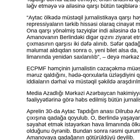
ləğv etməyə və ailəsinə qarşı bütün təqiblərə
“Aytac ölkədə müstəqil jurnalistikaya qarşı hə
repressiyaların tərkib hissəsi olaraq cinayət m
Ona qarşı yönəlmiş təzyiqlər indi ailəsinə də t
Amanovanın Berlindəki digər qızını ziyarət 
çıxmasının qarşısı iki dəfə alınıb. Səfər qada
məlumat aldıqdan sonra o, yeni bilet alsa da
limanında yenidən saxlanılıb”, – deyə mərkəz
ECPMF həmçinin jurnalistin cəzaçəkmə müəssi
məruz qaldığını, hədə-qorxularla üzləşdiyini 
iddiaların dərhal və müstəqil şəkildə araşdırıl
Media Azadlığı Mərkəzi Azərbaycan hakimiyyə
fəaliyyətlərinə görə həbs edilmiş bütün jurnali
Aprelin 30-da Aytac Tapdığın anası Dilrubə 
çıxışına qadağa qoyulub. O, Berlində yaşayan
səyahət etmək istəyərkən hava limanında ölk
olduğunu öyrənib. Bundan sonra rəsmi qurum
Amanovaya qadağanın götürüldüyü deyilib.