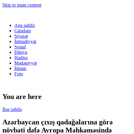
Skip to main content
Ana səhifə
Gündəm
Siyasət
İqtisadiyyat
Sosial
Dünya
Hadisə
Mədəniyyət
İdman
Foto
You are here
Baş səhifə
Azərbaycan çıxış qadağalarına görə
növbəti dəfə Avropa Məhkəməsində