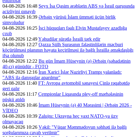
endiriblər
04-08-2026 16:48
Şeyx İsa Qasim ərəblərin ABŞ və İsrail qarşısında
acizliyini qınayıb
04-08-2026 16:39
Ərbəin yürüşü İslam ümməti üçün birlik
simvoludur
04-08-2026 16:25
İşçi hüquqları fəalı Elvin Mustafayev azadlığa
çıxıb
04-08-2026 12:49
Yəhudilər sürətlə İsraili tərk edir
04-08-2026 12:27
Qəzza Sülh Şurasının fələstinlilərin məcburi
köçürülməsi planının həyata keçirilməsi ilə bağlı İsraillə əməkdaşlığı
ifşa olunub
04-08-2026 12:22
Bu gün İmam Hüseynin (ə) Ərbəin (şəhadətinin
40-cı) günüdür - FOTO
04-08-2026 12:16
İran Xarici İşlər Nazirliyi Trampı yalanladı:
"ABŞ ilə danışıqlar aparılmır"
04-08-2026 11:40
FT: Avropa avtomobil sənayesi Çinlə rəqabətdə
geri qalır
04-08-2026 11:17
Çempionlar Liqasında pley-off mərhələsinin
püşkü atıldı
04-08-2026 10:46
İmam Hüseynin (ə) 40 Mərasimi | Ərbəin 2026 -
VİDEO
04-08-2026 10:39
Zalujnı: Ukrayna heç vaxt NATO-ya üzv
olmayacaq
04-08-2026 10:26
Vəkil: "Vüqar Məmmədovun səhhəti ilə bağlı
sorğularımıza cavab verilmir”