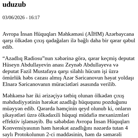
uduzub
03/06/2026 - 16:17
Avropa İnsan Hüquqları Məhkəməsi (AİHM) Azərbaycana
qarşı ölkədən çıxış qadağaları ilə bağlı daha bir qərar qəbul
edib.
“Azadlıq Radiosu”nun xəbərinə görə, qərar keçmiş deputat
Hüseyn Abdullayevin anası Zeynəb Abdullayeva və
deputat Fazil Mustafaya qarşı silahlı hücum işi üzrə
ömürlük həbs cəzası almış Azər Səricanovun həyat yoldaşı
Elnarə Səricanovanın müraciətləri əsasında verilib.
Məhkəmə hər iki ərizəçiyə tətbiq olunan ölkədən çıxış
məhdudiyyətinin hərəkət azadlığı hüququnu pozduğunu
müəyyən edib. Qərarda həmçinin qeyd olunub ki, onların
şikayətləri üzrə ölkədaxili hüquqi müdafiə mexanizmləri
effektiv işləməyib. Bu səbəbdən Avropa İnsan Hüquqları
Konvensiyasının həm hərəkət azadlığını nəzərdə tutan 4
saylı Protokolunun 2-ci maddəsinin, həm də səmərəli