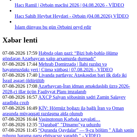
Hacı Ramil | Ərbəin məclisi 2026 | 04.08.2026 - VİDEO
Hacı Sahib Heybət Heydəri - Ərbəin (04.08.2026) VİDEO
İslam dünyası bu gün Ərbəini qeyd edir
Xəbər lenti
07-08-2026 17:59
Həbsdə olan qazi: “Bizi bəh-bəhlə ölümə
göndərən Azərbaycan xalqı arxamızda durmadı”
07-08-2026 17:44
Mehrab Dəmirzadə | İlahi razılıq və
həyatımızdakı yeri | Cümə xütbəsi | 07.08.2026 - VİDEO
07-08-2026 17:40
Livanda partlayış: Atəşkəsdən bəri ilk dəfə iki
İsrail əsgəri öldürülüb
07-08-2026 17:08
Azərbaycan-İran idman əməkdaşlığı üzrə 2026-
2028-ci illər üçün Fəaliyyət Planı imzalanıb
07-08-2026 16:57
AXCP Salyan şöbəsinin sədri Zamin Salayev
azadlığa çıxıb
07-08-2026 16:49
KİV: Hörmüz boğazı ilə bağlı İran və Oman
arasında müvəqqəti razılaşma əldə olunub
07-08-2026 16:44
Vaşinqtonun Kərbəla xəyaləti…
07-08-2026 12:35
"Qarabağ" "Dinamo"ya uduzdu
07-08-2026 11:45
“Quranda Qaydalar” — 9-cu bölüm " Allah sənin
ruhunu harama qarşı ehtiyacsız yaradıb " - VİDEO