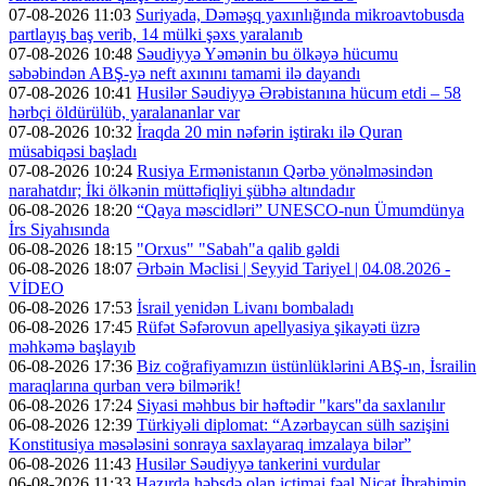
07-08-2026 11:03
Suriyada, Dəməşq yaxınlığında mikroavtobusda
partlayış baş verib, 14 mülki şəxs yaralanıb
07-08-2026 10:48
Səudiyyə Yəmənin bu ölkəyə hücumu
səbəbindən ABŞ-yə neft axınını tamami ilə dayandı
07-08-2026 10:41
Husilər Səudiyyə Ərəbistanına hücum etdi – 58
hərbçi öldürülüb, yaralananlar var
07-08-2026 10:32
İraqda 20 min nəfərin iştirakı ilə Quran
müsabiqəsi başladı
07-08-2026 10:24
Rusiya Ermənistanın Qərbə yönəlməsindən
narahatdır; İki ölkənin müttəfiqliyi şübhə altındadır
06-08-2026 18:20
“Qaya məscidləri” UNESCO-nun Ümumdünya
İrs Siyahısında
06-08-2026 18:15
"Orxus" "Sabah"a qalib gəldi
06-08-2026 18:07
Ərbəin Məclisi | Seyyid Tariyel | 04.08.2026 -
VİDEO
06-08-2026 17:53
İsrail yenidən Livanı bombaladı
06-08-2026 17:45
Rüfət Səfərovun apellyasiya şikayəti üzrə
məhkəmə başlayıb
06-08-2026 17:36
Biz coğrafiyamızın üstünlüklərini ABŞ-ın, İsrailin
maraqlarına qurban verə bilmərik!
06-08-2026 17:24
Siyasi məhbus bir həftədir "kars"da saxlanılır
06-08-2026 12:39
Türkiyəli diplomat: “Azərbaycan sülh sazişini
Konstitusiya məsələsini sonraya saxlayaraq imzalaya bilər”
06-08-2026 11:43
Husilər Səudiyyə tankerini vurdular
06-08-2026 11:33
Hazırda həbsdə olan ictimai fəal Nicat İbrahimin