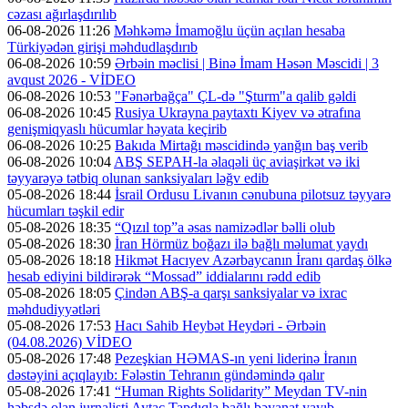
cəzası ağırlaşdırılıb
06-08-2026 11:26
Məhkəmə İmamoğlu üçün açılan hesaba
Türkiyədən girişi məhdudlaşdırıb
06-08-2026 10:59
Ərbəin məclisi | Binə İmam Həsən Məscidi | 3
avqust 2026 - VİDEO
06-08-2026 10:53
"Fənərbağça" ÇL-də "Şturm"a qalib gəldi
06-08-2026 10:45
Rusiya Ukrayna paytaxtı Kiyev və ətrafına
genişmiqyaslı hücumlar həyata keçirib
06-08-2026 10:25
Bakıda Mirtağı məscidində yanğın baş verib
06-08-2026 10:04
ABŞ SEPAH-la əlaqəli üç aviaşirkət və iki
təyyarəyə tətbiq olunan sanksiyaları ləğv edib
05-08-2026 18:44
İsrail Ordusu Livanın cənubuna pilotsuz təyyarə
hücumları təşkil edir
05-08-2026 18:35
“Qızıl top”a əsas namizədlər bəlli olub
05-08-2026 18:30
İran Hörmüz boğazı ilə bağlı məlumat yaydı
05-08-2026 18:18
Hikmət Hacıyev Azərbaycanın İranı qardaş ölkə
hesab ediyini bildirərək “Mossad” iddialarını rədd edib
05-08-2026 18:05
Çindən ABŞ-a qarşı sanksiyalar və ixrac
məhdudiyyətləri
05-08-2026 17:53
Hacı Sahib Heybət Heydəri - Ərbəin
(04.08.2026) VİDEO
05-08-2026 17:48
Pezeşkian HƏMAS-ın yeni liderinə İranın
dəstəyini açıqlayıb: Fələstin Tehranın gündəmində qalır
05-08-2026 17:41
“Human Rights Solidarity” Meydan TV-nin
həbsdə olan jurnalisti Aytac Tapdıqla bağlı bəyanat yayıb