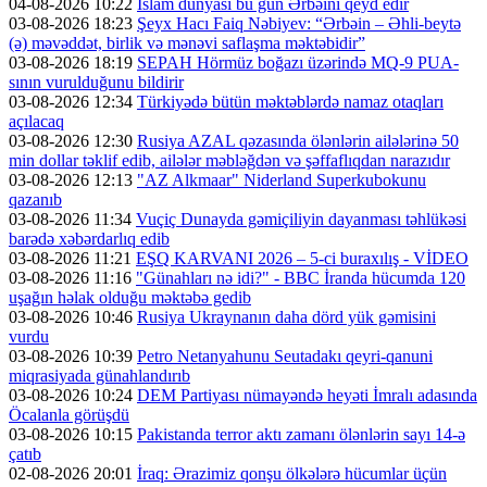
04-08-2026 10:22
İslam dünyası bu gün Ərbəini qeyd edir
03-08-2026 18:23
Şeyx Hacı Faiq Nəbiyev: “Ərbəin – Əhli-beytə
(ə) məvəddət, birlik və mənəvi saflaşma məktəbidir”
03-08-2026 18:19
SEPAH Hörmüz boğazı üzərində MQ-9 PUA-
sının vurulduğunu bildirir
03-08-2026 12:34
Türkiyədə bütün məktəblərdə namaz otaqları
açılacaq
03-08-2026 12:30
Rusiya AZAL qəzasında ölənlərin ailələrinə 50
min dollar təklif edib, ailələr məbləğdən və şəffaflıqdan narazıdır
03-08-2026 12:13
"AZ Alkmaar" Niderland Superkubokunu
qazanıb
03-08-2026 11:34
Vuçiç Dunayda gəmiçiliyin dayanması təhlükəsi
barədə xəbərdarlıq edib
03-08-2026 11:21
EŞQ KARVANI 2026 – 5-ci buraxılış - VİDEO
03-08-2026 11:16
"Günahları nə idi?" - BBC İranda hücumda 120
uşağın həlak olduğu məktəbə gedib
03-08-2026 10:46
Rusiya Ukraynanın daha dörd yük gəmisini
vurdu
03-08-2026 10:39
Petro Netanyahunu Seutadakı qeyri-qanuni
miqrasiyada günahlandırıb
03-08-2026 10:24
DEM Partiyası nümayəndə heyəti İmralı adasında
Öcalanla görüşdü
03-08-2026 10:15
Pakistanda terror aktı zamanı ölənlərin sayı 14-ə
çatıb
02-08-2026 20:01
İraq: Ərazimiz qonşu ölkələrə hücumlar üçün