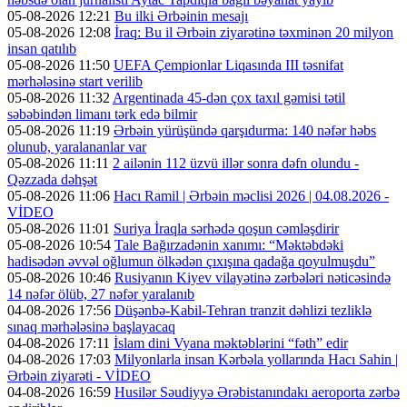
05-08-2026 12:21
Bu ilki Ərbəinin mesajı
05-08-2026 12:08
İraq: Bu il Ərbəin ziyarətinə təxminən 20 milyon
insan qatılıb
05-08-2026 11:50
UEFA Çempionlar Liqasında III təsnifat
mərhələsinə start verilib
05-08-2026 11:32
Argentinada 45-dən çox taxıl gəmisi tətil
səbəbindən limanı tərk edə bilmir
05-08-2026 11:19
Ərbəin yürüşündə qarşıdurma: 140 nəfər həbs
olunub, yaralananlar var
05-08-2026 11:11
2 ailənin 112 üzvü illər sonra dəfn olundu -
Qəzzada dəhşət
05-08-2026 11:06
Hacı Ramil | Ərbəin məclisi 2026 | 04.08.2026 -
VİDEO
05-08-2026 11:01
Suriya İraqla sərhədə qoşun cəmləşdirir
05-08-2026 10:54
Tale Bağırzadənin xanımı: “Məktəbdəki
hadisədən əvvəl oğlumun ölkədən çıxışına qadağa qoyulmuşdu”
05-08-2026 10:46
Rusiyanın Kiyev vilayətinə zərbələri nəticəsində
14 nəfər ölüb, 27 nəfər yaralanıb
04-08-2026 17:56
Düşənbə-Kabil-Tehran tranzit dəhlizi tezliklə
sınaq mərhələsinə başlayacaq
04-08-2026 17:11
İslam dini Vyana məktəblərini “fəth” edir
04-08-2026 17:03
Milyonlarla insan Kərbəla yollarında Hacı Sahin |
Ərbəin ziyarəti - VİDEO
04-08-2026 16:59
Husilər Səudiyyə Ərəbistanındakı aeroporta zərbə