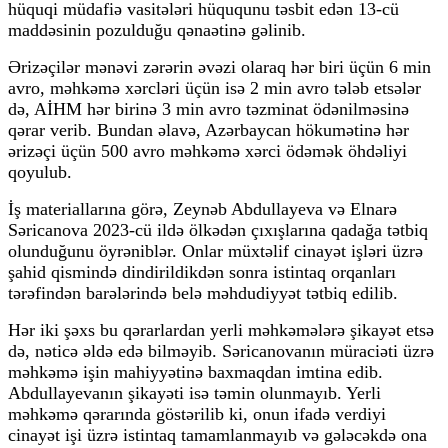
hüquqi müdafiə vasitələri hüququnu təsbit edən 13-cü
maddəsinin pozulduğu qənaətinə gəlinib.
Ərizəçilər mənəvi zərərin əvəzi olaraq hər biri üçün 6 min
avro, məhkəmə xərcləri üçün isə 2 min avro tələb etsələr
də, AİHM hər birinə 3 min avro təzminat ödənilməsinə
qərar verib. Bundan əlavə, Azərbaycan hökumətinə hər
ərizəçi üçün 500 avro məhkəmə xərci ödəmək öhdəliyi
qoyulub.
İş materiallarına görə, Zeynəb Abdullayeva və Elnarə
Səricanova 2023-cü ildə ölkədən çıxışlarına qadağa tətbiq
olunduğunu öyrəniblər. Onlar müxtəlif cinayət işləri üzrə
şahid qismində dindirildikdən sonra istintaq orqanları
tərəfindən barələrində belə məhdudiyyət tətbiq edilib.
Hər iki şəxs bu qərarlardan yerli məhkəmələrə şikayət etsə
də, nəticə əldə edə bilməyib. Səricanovanın müraciəti üzrə
məhkəmə işin mahiyyətinə baxmaqdan imtina edib.
Abdullayevanın şikayəti isə təmin olunmayıb. Yerli
məhkəmə qərarında göstərilib ki, onun ifadə verdiyi
cinayət işi üzrə istintaq tamamlanmayıb və gələcəkdə ona