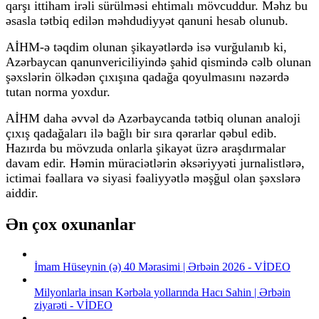
qarşı ittiham irəli sürülməsi ehtimalı mövcuddur. Məhz bu
əsasla tətbiq edilən məhdudiyyət qanuni hesab olunub.
AİHM-ə təqdim olunan şikayətlərdə isə vurğulanıb ki,
Azərbaycan qanunvericiliyində şahid qismində cəlb olunan
şəxslərin ölkədən çıxışına qadağa qoyulmasını nəzərdə
tutan norma yoxdur.
AİHM daha əvvəl də Azərbaycanda tətbiq olunan analoji
çıxış qadağaları ilə bağlı bir sıra qərarlar qəbul edib.
Hazırda bu mövzuda onlarla şikayət üzrə araşdırmalar
davam edir. Həmin müraciətlərin əksəriyyəti jurnalistlərə,
ictimai fəallara və siyasi fəaliyyətlə məşğul olan şəxslərə
aiddir.
Ən çox oxunanlar
İmam Hüseynin (ə) 40 Mərasimi | Ərbəin 2026 - VİDEO
Milyonlarla insan Kərbəla yollarında Hacı Sahin | Ərbəin
ziyarəti - VİDEO