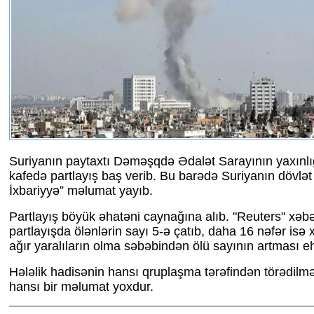
Suriyanın paytaxtı Dəməşqdə Ədalət Sarayının yaxınlı
kafedə partlayış baş verib. Bu barədə Suriyanın dövlət 
İxbariyyə” məlumat yayıb.
Partlayış böyük əhatəni caynağına alıb. "Reuters" xəbər
partlayışda ölənlərin sayı 5-ə çatıb, daha 16 nəfər isə 
ağır yaralıların olma səbəbindən ölü sayının artması eh
Hələlik hadisənin hansı qruplaşma tərəfindən törədilməs
hansı bir məlumat yoxdur.