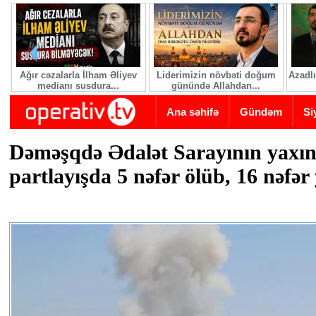
Skip to main content
Ağır cəzalarla İlham Əliyev
Liderimizin növbəti doğum
Azadlı
medianı susdura...
günündə Allahdan...
Ana səhifə
Gündəm
Si
Dəməşqdə Ədalət Sarayının yaxın
partlayışda 5 nəfər ölüb, 16 nəfər