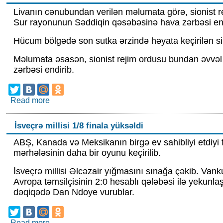
Livanın cənubundan verilən məlumata görə, sionist r
Sur rayonunun Səddiqin qəsəbəsinə hava zərbəsi end
Hücum bölgədə son sutka ərzində həyata keçirilən sils
Məlumata əsasən, sionist rejim ordusu bundan əvvəl
zərbəsi endirib.
Read more
about İsrail Livanın cənubuna yeni zərbələr endiri
İsveçrə millisi 1/8 finala yüksəldi
ABŞ, Kanada və Meksikanın birgə ev sahibliyi etdiyi 
mərhələsinin daha bir oyunu keçirilib.
İsveçrə millisi Əlcəzair yığmasını sınağa çəkib. Va
Avropa təmsilçisinin 2:0 hesablı qələbəsi ilə yekunla
dəqiqədə Dan Ndoye vurublar.
Read more
about İsveçrə millisi 1/8 finala yüksəldi