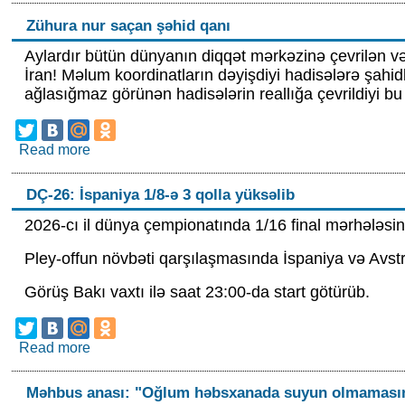
Zühura nur saçan şəhid qanı
Aylardır bütün dünyanın diqqət mərkəzinə çevrilən v
İran! Məlum koordinatların dəyişdiyi hadisələrə şahidl
ağlasığmaz görünən hadisələrin reallığa çevrildiyi 
Read more
about Zühura nur saçan şəhid qanı
DÇ-26: İspaniya 1/8-ə 3 qolla yüksəlib
2026-cı il dünya çempionatında 1/16 final mərhələsin
Pley-offun növbəti qarşılaşmasında İspaniya və Avstriy
Görüş Bakı vaxtı ilə saat 23:00-da start götürüb.
Read more
about DÇ-26: İspaniya 1/8-ə 3 qolla yüksəlib
Məhbus anası: "Oğlum həbsxanada suyun olmamasına