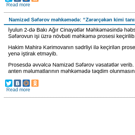
Read more
about Tehranda Ayətullah Xamenei ilə vida məras
Namizəd Səfərov məhkəmədə: “Zərərçəkən kimi tanı
İyulun 2-də Bakı Ağır Cinayətlər Məhkəməsində həb
Səfərovun işi üzrə növbəti məhkəmə prosesi keçirilib
Hakim Mahirə Kərimovanın sədrliyi ilə keçirilən pr
yenə iştirak etməyib.
Prosesdə əvvəlcə Namizəd Səfərov vəsatətlər verib. 
anten məlumatlarının məhkəmədə təqdim olunmasını 
Read more
about Namizəd Səfərov məhkəmədə: “Zərərçəkən 