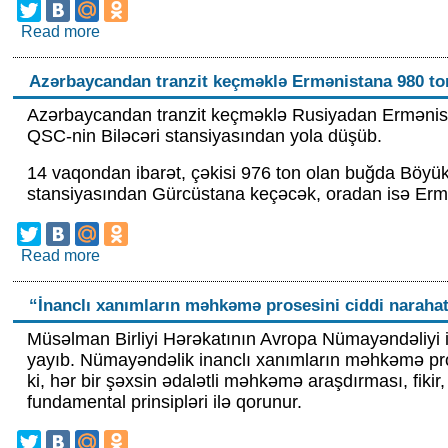
Read more
about Alim Yusifov Azan oxuduğuna və Netanyahu
Azərbaycandan tranzit keçməklə Ermənistana 980 to
Azərbaycandan tranzit keçməklə Rusiyadan Ermənist
QSC-nin Biləcəri stansiyasından yola düşüb.
14 vaqondan ibarət, çəkisi 976 ton olan buğda Böyük
stansiyasından Gürcüstana keçəcək, oradan isə Ermə
Read more
about Azərbaycandan tranzit keçməklə Ermənista
“İnanclı xanımların məhkəmə prosesini ciddi narahatl
Müsəlman Birliyi Hərəkatının Avropa Nümayəndəliyi i
yayıb. Nümayəndəlik inanclı xanımların məhkəmə proses
ki, hər bir şəxsin ədalətli məhkəmə araşdırması, fikir
fundamental prinsipləri ilə qorunur.