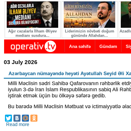
Skip to main content
Ağır cəzalarla İlham Əliyev
Liderimizin növbəti doğum
Azadlı
medianı susdura...
günündə Allahdan...
Ana səhifə
Gündəm
Si
03 July 2026
Azərbaycan nümayəndə heyəti Ayətullah Seyid Əli Xa
Milli Məclisin sədri Sahibə Qafarovanın rəhbərlik e
iyulun 3-də İran İslam Respublikasının sabiq Ali Rə
iştirak etmək üçün bu ölkəyə səfərə gedib.
Bu barədə Milli Məclisin Mətbuat və ictimaiyyətlə əla
Read more
about Azərbaycan nümayəndə heyəti Ayətullah Se