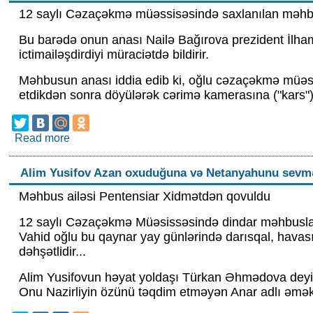
12 saylı Cəzaçəkmə müəssisəsində saxlanılan məhbu
Bu barədə onun anası Nailə Bağırova prezident İlham
ictimailəşdirdiyi müraciətdə bildirir.
Məhbusun anası iddia edib ki, oğlu cəzaçəkmə müəss
etdikdən sonra döyülərək cərimə kamerasına ("kars") 
Read more
about Məhbus anası: "Oğlum həbsxanada suyun o
Alim Yusifov Azan oxuduğuna və Netanyahunu sevməd
Məhbus ailəsi Pentensiar Xidmətdən qovuldu
12 saylı Cəzaçəkmə Müəsissəsində dindar məhbuslar
Vahid oğlu bu qaynar yay günlərində darısqal, havas
dəhşətlidir...
Alim Yusifovun həyat yoldaşı Türkan Əhmədova deyir k
Onu Nazirliyin özünü təqdim etməyən Anar adlı əmək