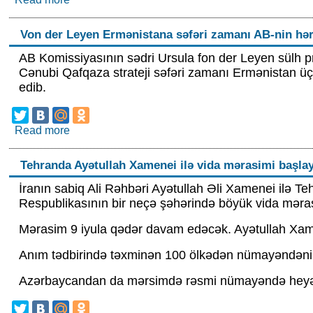
Von der Leyen Ermənistana səfəri zamanı AB-nin hərtə
AB Komissiyasının sədri Ursula fon der Leyen sülh p
Cənubi Qafqaza strateji səfəri zamanı Ermənistan üçü
edib.
Read more
about Von der Leyen Ermənistana səfəri zamanı AB
Tehranda Ayətullah Xamenei ilə vida mərasimi başla
İranın sabiq Ali Rəhbəri Ayətullah Əli Xamenei ilə Te
Respublikasının bir neçə şəhərində böyük vida məras
Mərasim 9 iyula qədər davam edəcək. Ayətullah Xam
Anım tədbirində təxminən 100 ölkədən nümayəndənin iş
Azərbaycandan da mərsimdə rəsmi nümayəndə heyəti