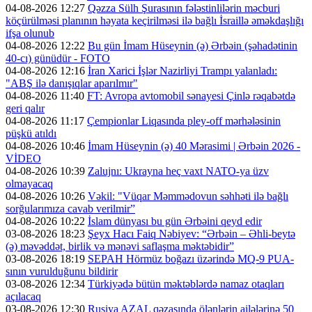
04-08-2026 12:27
Qəzza Sülh Şurasının fələstinlilərin məcburi
köçürülməsi planının həyata keçirilməsi ilə bağlı İsraillə əməkdaşlığı
ifşa olunub
04-08-2026 12:22
Bu gün İmam Hüseynin (ə) Ərbəin (şəhadətinin
40-cı) günüdür - FOTO
04-08-2026 12:16
İran Xarici İşlər Nazirliyi Trampı yalanladı:
"ABŞ ilə danışıqlar aparılmır"
04-08-2026 11:40
FT: Avropa avtomobil sənayesi Çinlə rəqabətdə
geri qalır
04-08-2026 11:17
Çempionlar Liqasında pley-off mərhələsinin
püşkü atıldı
04-08-2026 10:46
İmam Hüseynin (ə) 40 Mərasimi | Ərbəin 2026 -
VİDEO
04-08-2026 10:39
Zalujnı: Ukrayna heç vaxt NATO-ya üzv
olmayacaq
04-08-2026 10:26
Vəkil: "Vüqar Məmmədovun səhhəti ilə bağlı
sorğularımıza cavab verilmir”
04-08-2026 10:22
İslam dünyası bu gün Ərbəini qeyd edir
03-08-2026 18:23
Şeyx Hacı Faiq Nəbiyev: “Ərbəin – Əhli-beytə
(ə) məvəddət, birlik və mənəvi saflaşma məktəbidir”
03-08-2026 18:19
SEPAH Hörmüz boğazı üzərində MQ-9 PUA-
sının vurulduğunu bildirir
03-08-2026 12:34
Türkiyədə bütün məktəblərdə namaz otaqları
açılacaq
03-08-2026 12:30
Rusiya AZAL qəzasında ölənlərin ailələrinə 50