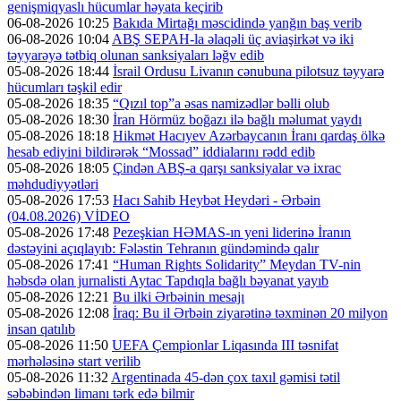
genişmiqyaslı hücumlar həyata keçirib
06-08-2026 10:25
Bakıda Mirtağı məscidində yanğın baş verib
06-08-2026 10:04
ABŞ SEPAH-la əlaqəli üç aviaşirkət və iki
təyyarəyə tətbiq olunan sanksiyaları ləğv edib
05-08-2026 18:44
İsrail Ordusu Livanın cənubuna pilotsuz təyyarə
hücumları təşkil edir
05-08-2026 18:35
“Qızıl top”a əsas namizədlər bəlli olub
05-08-2026 18:30
İran Hörmüz boğazı ilə bağlı məlumat yaydı
05-08-2026 18:18
Hikmət Hacıyev Azərbaycanın İranı qardaş ölkə
hesab ediyini bildirərək “Mossad” iddialarını rədd edib
05-08-2026 18:05
Çindən ABŞ-a qarşı sanksiyalar və ixrac
məhdudiyyətləri
05-08-2026 17:53
Hacı Sahib Heybət Heydəri - Ərbəin
(04.08.2026) VİDEO
05-08-2026 17:48
Pezeşkian HƏMAS-ın yeni liderinə İranın
dəstəyini açıqlayıb: Fələstin Tehranın gündəmində qalır
05-08-2026 17:41
“Human Rights Solidarity” Meydan TV-nin
həbsdə olan jurnalisti Aytac Tapdıqla bağlı bəyanat yayıb
05-08-2026 12:21
Bu ilki Ərbəinin mesajı
05-08-2026 12:08
İraq: Bu il Ərbəin ziyarətinə təxminən 20 milyon
insan qatılıb
05-08-2026 11:50
UEFA Çempionlar Liqasında III təsnifat
mərhələsinə start verilib
05-08-2026 11:32
Argentinada 45-dən çox taxıl gəmisi tətil
səbəbindən limanı tərk edə bilmir