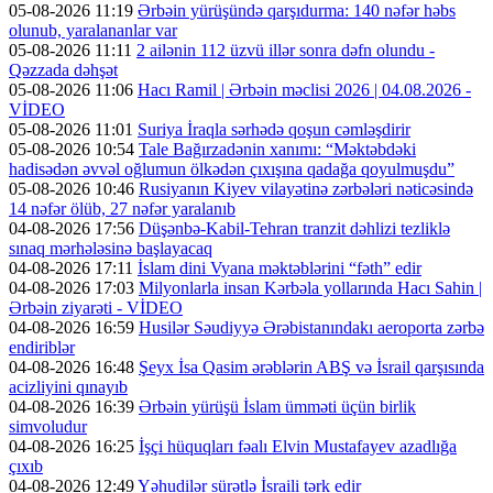
05-08-2026 11:19
Ərbəin yürüşündə qarşıdurma: 140 nəfər həbs
olunub, yaralananlar var
05-08-2026 11:11
2 ailənin 112 üzvü illər sonra dəfn olundu -
Qəzzada dəhşət
05-08-2026 11:06
Hacı Ramil | Ərbəin məclisi 2026 | 04.08.2026 -
VİDEO
05-08-2026 11:01
Suriya İraqla sərhədə qoşun cəmləşdirir
05-08-2026 10:54
Tale Bağırzadənin xanımı: “Məktəbdəki
hadisədən əvvəl oğlumun ölkədən çıxışına qadağa qoyulmuşdu”
05-08-2026 10:46
Rusiyanın Kiyev vilayətinə zərbələri nəticəsində
14 nəfər ölüb, 27 nəfər yaralanıb
04-08-2026 17:56
Düşənbə-Kabil-Tehran tranzit dəhlizi tezliklə
sınaq mərhələsinə başlayacaq
04-08-2026 17:11
İslam dini Vyana məktəblərini “fəth” edir
04-08-2026 17:03
Milyonlarla insan Kərbəla yollarında Hacı Sahin |
Ərbəin ziyarəti - VİDEO
04-08-2026 16:59
Husilər Səudiyyə Ərəbistanındakı aeroporta zərbə
endiriblər
04-08-2026 16:48
Şeyx İsa Qasim ərəblərin ABŞ və İsrail qarşısında
acizliyini qınayıb
04-08-2026 16:39
Ərbəin yürüşü İslam ümməti üçün birlik
simvoludur
04-08-2026 16:25
İşçi hüquqları fəalı Elvin Mustafayev azadlığa
çıxıb
04-08-2026 12:49
Yəhudilər sürətlə İsraili tərk edir