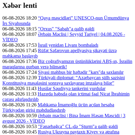
Xəbər lenti
06-08-2026 18:20
“Qaya məscidləri” UNESCO-nun Ümumdünya
İrs Siyahısında
06-08-2026 18:15
"Orxus" "Sabah"a qalib gəldi
06-08-2026 18:07
Ərbəin Məclisi | Seyyid Tariyel | 04.08.2026 -
VİDEO
06-08-2026 17:53
İsrail yenidən Livanı bombaladı
06-08-2026 17:45
Rüfət Səfərovun apellyasiya şikayəti üzrə
məhkəmə başlayıb
06-08-2026 17:36
Biz coğrafiyamızın üstünlüklərini ABŞ-ın, İsrailin
maraqlarına qurban verə bilmərik!
06-08-2026 17:24
Siyasi məhbus bir həftədir "kars"da saxlanılır
06-08-2026 12:39
Türkiyəli diplomat: “Azərbaycan sülh sazişini
Konstitusiya məsələsini sonraya saxlayaraq imzalaya bilər”
06-08-2026 11:43
Husilər Səudiyyə tankerini vurdular
06-08-2026 11:33
Hazırda həbsdə olan ictimai fəal Nicat İbrahimin
cəzası ağırlaşdırılıb
06-08-2026 11:26
Məhkəmə İmamoğlu üçün açılan hesaba
Türkiyədən girişi məhdudlaşdırıb
06-08-2026 10:59
Ərbəin məclisi | Binə İmam Həsən Məscidi | 3
avqust 2026 - VİDEO
06-08-2026 10:53
"Fənərbağça" ÇL-də "Şturm"a qalib gəldi
06-08-2026 10:45
Rusiya Ukrayna paytaxtı Kiyev və ətrafına