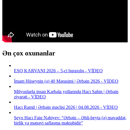
Ən çox oxunanlar
EŞQ KARVANI 2026 – 5-ci buraxılış - VİDEO
İmam Hüseynin (ə) 40 Mərasimi | Ərbəin 2026 - VİDEO
Milyonlarla insan Kərbəla yollarında Hacı Sahin | Ərbəin
ziyarəti - VİDEO
Hacı Ramil | Ərbəin məclisi 2026 | 04.08.2026 - VİDEO
Şeyx Hacı Faiq Nəbiyev: “Ərbəin – Əhli-beytə (ə) məvəddət,
birlik və mənəvi saflaşma məktəbidir”