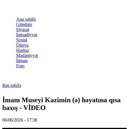
Skip to main content
Ana səhifə
Gündəm
Siyasət
İqtisadiyyat
Sosial
Dünya
Hadisə
Mədəniyyət
İdman
Foto
Baş səhifə
You are here
İmam Museyi Kazimin (ə) həyatına qısa
baxış - VİDEO
06/06/2026 - 17:38