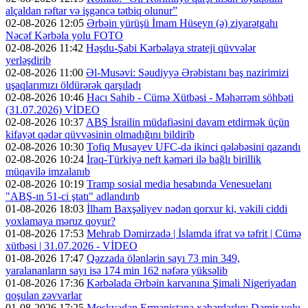
alçaldan rəftar və işgəncə tətbiq olunur”
02-08-2026 12:05
Ərbəin yürüşü İmam Hüseyn (ə) ziyarətgahı
Nəcəf Kərbəla yolu FOTO
02-08-2026 11:42
Həşdu-Şabi Kərbəlaya strateji qüvvələr
yerləşdirib
02-08-2026 11:00
Əl-Musəvi: Səudiyyə Ərəbistanı baş nazirimizi
uşaqlarımızı öldürərək qarşıladı
02-08-2026 10:46
Hacı Sahib - Cümə Xütbəsi - Məhərrəm söhbəti
(31.07.2026) VİDEO
02-08-2026 10:37
ABŞ İsrailin müdafiəsini davam etdirmək üçün
kifayət qədər qüvvəsinin olmadığını bildirib
02-08-2026 10:30
Tofiq Musayev UFC-də ikinci qələbəsini qazandı
02-08-2026 10:24
İraq-Türkiyə neft kəməri ilə bağlı birillik
müqavilə imzalanıb
02-08-2026 10:19
Tramp sosial media hesabında Venesuelanı
"ABŞ-ın 51-ci ştatı" adlandırıb
01-08-2026 18:03
İlham Baxşəliyev nədən qorxur ki, vəkili ciddi
yoxlamaya məruz qoyur?
01-08-2026 17:53
Mehrab Dəmirzadə | İslamda ifrat və təfrit | Cümə
xütbəsi | 31.07.2026 - VİDEO
01-08-2026 17:47
Qəzzada ölənlərin sayı 73 min 349,
yaralananların sayı isə 174 min 162 nəfərə yüksəlib
01-08-2026 17:36
Kərbəlada Ərbəin karvanına Şimali Nigeriyadan
qoşulan zəvvarlar
01-08-2026 17:25
Moskvadan Ermənistana xəbərdarlıq: Dəmir yolu