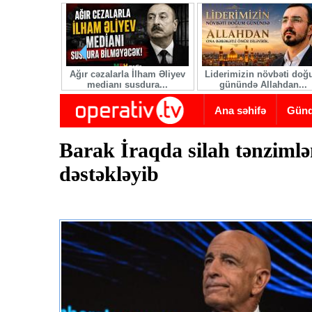
Skip to main content
Ağır cəzalarla İlham Əliyev
Liderimizin növbəti do
medianı susdura...
günündə Allahdan...
Ana səhifə
Gün
Barak İraqda silah tənzimlə
dəstəkləyib