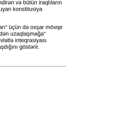
dirən və bütün iraqlıların
oruyan konstitusiya
arı" üçün də oxşar mövqe
rindən uzaqlaşmağa"
vlətlə inteqrasiyası
dığını göstərir.