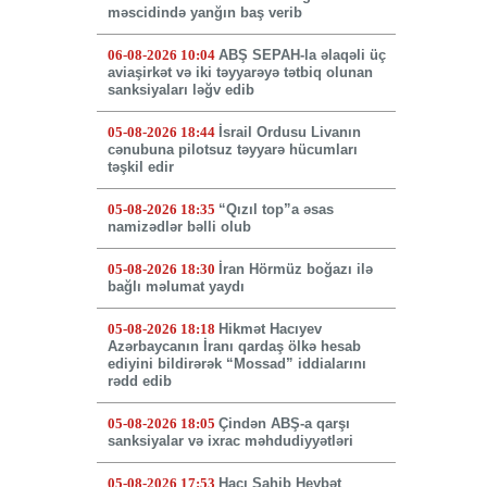
məscidində yanğın baş verib
06-08-2026 10:04
ABŞ SEPAH-la əlaqəli üç
aviaşirkət və iki təyyarəyə tətbiq olunan
sanksiyaları ləğv edib
05-08-2026 18:44
İsrail Ordusu Livanın
cənubuna pilotsuz təyyarə hücumları
təşkil edir
05-08-2026 18:35
“Qızıl top”a əsas
namizədlər bəlli olub
05-08-2026 18:30
İran Hörmüz boğazı ilə
bağlı məlumat yaydı
05-08-2026 18:18
Hikmət Hacıyev
Azərbaycanın İranı qardaş ölkə hesab
ediyini bildirərək “Mossad” iddialarını
rədd edib
05-08-2026 18:05
Çindən ABŞ-a qarşı
sanksiyalar və ixrac məhdudiyyətləri
05-08-2026 17:53
Hacı Sahib Heybət