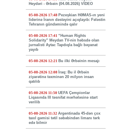
Heydəri - Ərbəin (04.08.2026) VİDEO
05-08-2026 17:48
Pezeşkian HƏMAS-ın yeni
liderinə İranın dəstəyini açıqlayıb: Fələstin
Tehranın gündəmində qalır
05-08-2026 17:41
“Human Rights
Solidarity” Meydan TV-nin həbsdə olan
jurnalisti Aytac Tapdıqla bağlı bəyanat
yayıb
05-08-2026 12:21
Bu ilki Ərbəinin mesajı
05-08-2026 12:08
İraq: Bu il Ərbəin
ziyarətinə təxminən 20 milyon insan
qatılıb
05-08-2026 11:50
UEFA Çempionlar
Liqasında III təsnifat mərhələsinə start
verilib
05-08-2026 11:32
Argentinada 45-dən çox
taxıl gəmisi tətil səbəbindən limanı tərk
edə bilmir