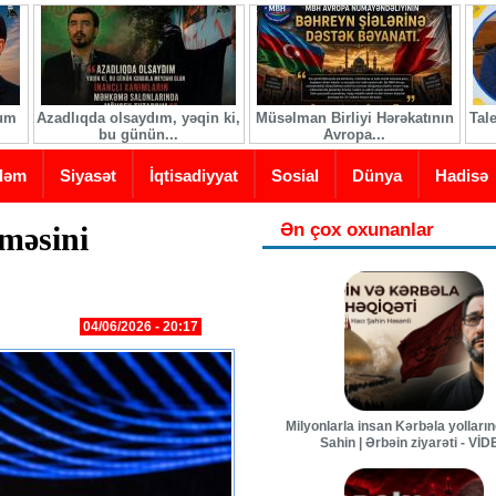
ğum
Azadlıqda olsaydım, yəqin ki,
Müsəlman Birliyi Hərəkatının
Tal
bu günün...
Avropa...
dəm
Siyasət
İqtisadiyyat
Sosial
Dünya
Hadisə
Ən çox oxunanlar
məsini
04/06/2026 - 20:17
Milyonlarla insan Kərbəla yolları
Sahin | Ərbəin ziyarəti - Vİ