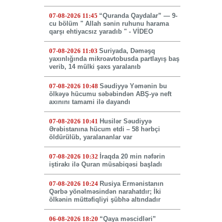
07-08-2026 11:45
“Quranda Qaydalar” — 9-
cu bölüm " Allah sənin ruhunu harama
qarşı ehtiyacsız yaradıb " - VİDEO
07-08-2026 11:03
Suriyada, Dəməşq
yaxınlığında mikroavtobusda partlayış baş
verib, 14 mülki şəxs yaralanıb
07-08-2026 10:48
Səudiyyə Yəmənin bu
ölkəyə hücumu səbəbindən ABŞ-yə neft
axınını tamami ilə dayandı
07-08-2026 10:41
Husilər Səudiyyə
Ərəbistanına hücum etdi – 58 hərbçi
öldürülüb, yaralananlar var
07-08-2026 10:32
İraqda 20 min nəfərin
iştirakı ilə Quran müsabiqəsi başladı
07-08-2026 10:24
Rusiya Ermənistanın
Qərbə yönəlməsindən narahatdır; İki
ölkənin müttəfiqliyi şübhə altındadır
06-08-2026 18:20
“Qaya məscidləri”