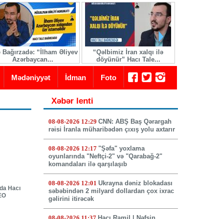
e Bağırzadə: “İlham Əliyev
“Qəlbimiz İran xalqı ilə
İranda yeni 
Azərbaycan...
döyünür” Hacı Tale...
seçi
Mədəniyyət
İdman
Foto
Xəbər lenti
08-08-2026 12:29
CNN: ABŞ Baş Qərargah
rəisi İranla müharibədən çıxış yolu axtarır
08-08-2026 12:17
"Şəfa" yoxlama
oyunlarında "Neftçi-2" və "Qarabağ-2"
komandaları ilə qarşılaşıb
08-08-2026 12:01
Ukrayna dəniz blokadası
nda Hacı
səbəbindən 2 milyard dollardan çox ixrac
DEO
gəlirini itirəcək
08-08-2026 11:37
Hacı Ramil | Nəfsin