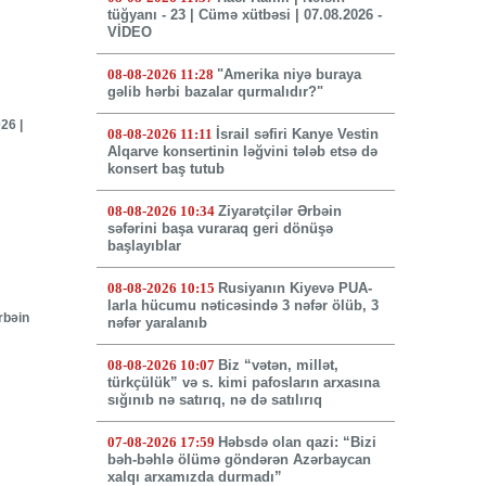
tüğyanı - 23 | Cümə xütbəsi | 07.08.2026 -
VİDEO
08-08-2026 11:28
"Amerika niyə buraya
gəlib hərbi bazalar qurmalıdır?"
26 |
08-08-2026 11:11
İsrail səfiri Kanye Vestin
Alqarve konsertinin ləğvini tələb etsə də
konsert baş tutub
08-08-2026 10:34
Ziyarətçilər Ərbəin
səfərini başa vuraraq geri dönüşə
başlayıblar
08-08-2026 10:15
Rusiyanın Kiyevə PUA-
larla hücumu nəticəsində 3 nəfər ölüb, 3
rbəin
nəfər yaralanıb
08-08-2026 10:07
Biz “vətən, millət,
türkçülük” və s. kimi pafosların arxasına
sığınıb nə satırıq, nə də satılırıq
07-08-2026 17:59
Həbsdə olan qazi: “Bizi
bəh-bəhlə ölümə göndərən Azərbaycan
xalqı arxamızda durmadı”