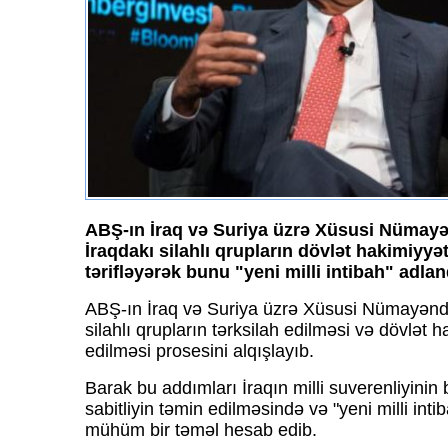
ABŞ-ın İraq və Suriya üzrə Xüsusi Nümay
İraqdakı silahlı qrupların dövlət hakimiyyə
tərifləyərək bunu "yeni milli intibah" adlan
ABŞ-ın İraq və Suriya üzrə Xüsusi Nümayənd
silahlı qrupların tərksilah edilməsi və dövlət 
edilməsi prosesini alqışlayıb.
Barak bu addımları İraqın milli suverenliyinin
sabitliyin təmin edilməsində və "yeni milli in
mühüm bir təməl hesab edib.