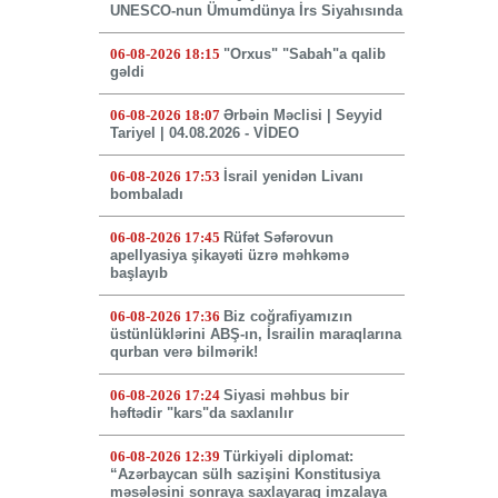
UNESCO-nun Ümumdünya İrs Siyahısında
06-08-2026 18:15
"Orxus" "Sabah"a qalib
gəldi
06-08-2026 18:07
Ərbəin Məclisi | Seyyid
Tariyel | 04.08.2026 - VİDEO
06-08-2026 17:53
İsrail yenidən Livanı
bombaladı
06-08-2026 17:45
Rüfət Səfərovun
apellyasiya şikayəti üzrə məhkəmə
başlayıb
06-08-2026 17:36
Biz coğrafiyamızın
üstünlüklərini ABŞ-ın, İsrailin maraqlarına
qurban verə bilmərik!
06-08-2026 17:24
Siyasi məhbus bir
həftədir "kars"da saxlanılır
06-08-2026 12:39
Türkiyəli diplomat:
“Azərbaycan sülh sazişini Konstitusiya
məsələsini sonraya saxlayaraq imzalaya