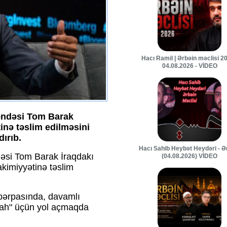
Hacı Ramil | Ərbəin məclisi 20
04.08.2026 - VİDEO
əndəsi Tom Barak
tinə təslim edilməsini
dırıb.
Hacı Sahib Heybət Heydəri - Ə
əsi Tom Barak İraqdakı
(04.08.2026) VİDEO
hakimiyyətinə təslim
 bərpasında, davamlı
tibah" üçün yol açmaqda