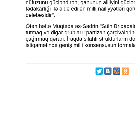
nüfuzunu gücləndirən, qanunun aliliyini güclən
fədakarlığı ilə əldə edilən milli nailiyyətləri q
qələbəsidir".
Ötən həftə Müqtəda əs-Sədrin "Sülh Briqadal
tutmaq və digər qrupları "partizan çərçivələ
çağırmaq qərarı, İraqda silahlı strukturların dö
istiqamətində geniş milli konsensusun formalaş