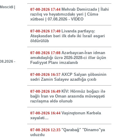
Məscidi |
07-08-2026 17:44
Mehrab Dəmirzadə | İlahi
razılıq və həyatımızdakı yeri | Cümə
xütbəsi | 07.08.2026 - VİDEO
07-08-2026 17:40
Livanda partlayış:
Atəşkəsdən bəri ilk dəfə iki İsrail əsgəri
öldürülüb
07-08-2026 17:08
Azərbaycan-İran idman
əməkdaşlığı üzrə 2026-2028-ci illər üçün
.08.2026 -
Fəaliyyət Planı imzalanıb
07-08-2026 16:57
AXCP Salyan şöbəsinin
sədri Zamin Salayev azadlığa çıxıb
07-08-2026 16:49
KİV: Hörmüz boğazı ilə
bağlı İran və Oman arasında müvəqqəti
razılaşma əldə olunub
07-08-2026 16:44
Vaşinqtonun Kərbəla
xəyaləti…
07-08-2026 12:35
"Qarabağ" "Dinamo"ya
uduzdu