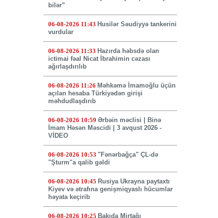
bilər”
06-08-2026 11:43
Husilər Səudiyyə tankerini
vurdular
06-08-2026 11:33
Hazırda həbsdə olan
ictimai fəal Nicat İbrahimin cəzası
ağırlaşdırılıb
06-08-2026 11:26
Məhkəmə İmamoğlu üçün
açılan hesaba Türkiyədən girişi
məhdudlaşdırıb
06-08-2026 10:59
Ərbəin məclisi | Binə
İmam Həsən Məscidi | 3 avqust 2026 -
VİDEO
06-08-2026 10:53
"Fənərbağça" ÇL-də
"Şturm"a qalib gəldi
06-08-2026 10:45
Rusiya Ukrayna paytaxtı
Kiyev və ətrafına genişmiqyaslı hücumlar
həyata keçirib
06-08-2026 10:25
Bakıda Mirtağı