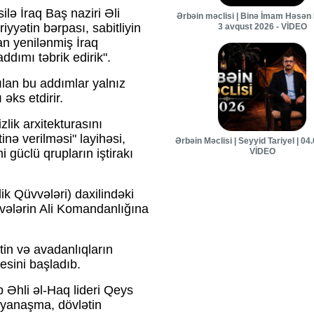
ə İraq Baş naziri Əli
Ərbəin məclisi | Binə İmam Həsən 
yyətin bərpası, sabitliyin
3 avqust 2026 - VİDEO
n yenilənmiş İraq
ddımı təbrik edirik".
tılan bu addımlar yalnız
əks etdirir.
lik arxitekturasını
inə verilməsi" layihəsi,
Ərbəin Məclisi | Seyyid Tariyel | 04
 güclü qrupların iştirakı
VİDEO
ik Qüvvələri) daxilindəki
vvələrin Ali Komandanlığına
tin və avadanlıqların
esini başladıb.
 Əhli əl-Haq lideri Qeys
u yanaşma, dövlətin