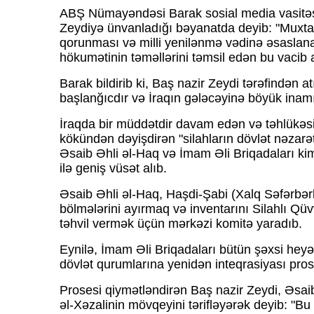
ABŞ Nümayəndəsi Barak sosial media vasitəsil
Zeydiyə ünvanladığı bəyanatda deyib: "Muxtari
qorunması və milli yenilənmə vədinə əsaslana
hökumətinin təməllərini təmsil edən bu vacib a
Barak bildirib ki, Baş nazir Zeydi tərəfindən a
başlanğıcdır və İraqın gələcəyinə böyük inamı 
İraqda bir müddətdir davam edən və təhlükəsiz
kökündən dəyişdirən "silahların dövlət nəzarət
Əsaib Əhli əl-Haq və İmam Əli Briqadaları kimi
ilə geniş vüsət alıb.
Əsaib Əhli əl-Haq, Haşdi-Şabi (Xalq Səfərbərl
bölmələrini ayırmaq və inventarını Silahlı Qü
təhvil vermək üçün mərkəzi komitə yaradıb.
Eynilə, İmam Əli Briqadaları bütün şəxsi heyə
dövlət qurumlarına yenidən inteqrasiyası pros
Prosesi qiymətləndirən Baş nazir Zeydi, Əsaib
əl-Xəzalinin mövqeyini tərifləyərək deyib: "B