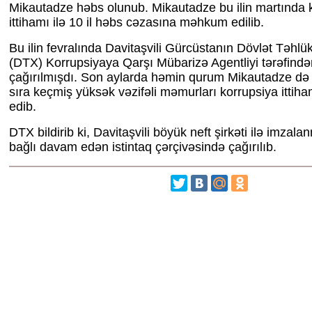
Mikautadze həbs olunub. Mikautadze bu ilin martında 
ittihamı ilə 10 il həbs cəzasına məhkum edilib.
Bu ilin fevralında Davitaşvili Gürcüstanın Dövlət Təhlük
(DTX) Korrupsiyaya Qarşı Mübarizə Agentliyi tərəfində
çağırılmışdı. Son aylarda həmin qurum Mikautadze də d
sıra keçmiş yüksək vəzifəli məmurları korrupsiya ittiham
edib.
DTX bildirib ki, Davitaşvili böyük neft şirkəti ilə imzala
bağlı davam edən istintaq çərçivəsində çağırılıb.