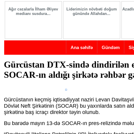
Skip to main content
Ağır cəzalarla İlham Əliyev
Liderimizin növbəti doğum
Azadlı
medianı susdura...
günündə Allahdan...
Ana səhifə
Gündəm
Si
Gürcüstan DTX-sində dindirilən e
SOCAR-ın aldığı şirkətə rəhbər gə
Gürcüstanın keçmiş iqtisadiyyat naziri Levan Davitaşvi
Dövlət Neft Şirkətinin (SOCAR) bu yaxınlarda satın aldı
şirkətinə baş icraçı direktor təyin olunub.
Bu barədə mayın 13-də SOCAR-ın pres-relizində məlum