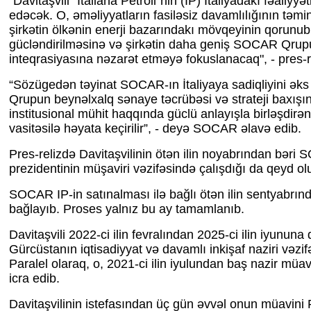
“Davitaşvili "Italiana Petroli"nin (IP) İtaliyadakı fəaliyyə
edəcək. O, əməliyyatların fasiləsiz davamlılığının təmi
şirkətin ölkənin enerji bazarındakı mövqeyinin qorunu
gücləndirilməsinə və şirkətin daha geniş SOCAR Qru
inteqrasiyasına nəzarət etməyə fokuslanacaq", - pres-reli
“Sözügedən təyinat SOCAR-ın İtaliyaya sadiqliyini əks e
Qrupun beynəlxalq sənaye təcrübəsi və strateji baxışını
institusional mühit haqqında güclü anlayışla birləşdirən
vasitəsilə həyata keçirilir”, - deyə SOCAR əlavə edib.
Pres-relizdə Davitaşvilinin ötən ilin noyabrından bəri
prezidentinin müşaviri vəzifəsində çalışdığı da qeyd ol
SOCAR IP-in satınalması ilə bağlı ötən ilin sentyabrın
bağlayıb. Proses yalnız bu ay tamamlanıb.
Davitaşvili 2022-ci ilin fevralından 2025-ci ilin iyununa
Gürcüstanın iqtisadiyyat və davamlı inkişaf naziri vəzif
Paralel olaraq, o, 2021-ci ilin iyulundan baş nazir müav
icra edib.
Davitaşvilinin istefasından üç gün əvvəl onun müavin