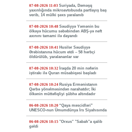
07-08-2026 11:03
Suriyada, Dəməşq
yaxınlığında mikroavtobusda partlayış baş
verib, 14 mülki şəxs yaralanıb
07-08-2026 10:48
Səudiyyə Yəmənin bu
ölkəyə hücumu səbəbindən ABŞ-yə neft
axınını tamami ilə dayandı
07-08-2026 10:41
Husilər Səudiyyə
Ərəbistanına hücum etdi – 58 hərbçi
öldürülüb, yaralananlar var
07-08-2026 10:32
İraqda 20 min nəfərin
iştirakı ilə Quran müsabiqəsi başladı
07-08-2026 10:24
Rusiya Ermənistanın
Qərbə yönəlməsindən narahatdır; İki
ölkənin müttəfiqliyi şübhə altındadır
06-08-2026 18:20
“Qaya məscidləri”
UNESCO-nun Ümumdünya İrs Siyahısında
06-08-2026 18:15
"Orxus" "Sabah"a qalib
gəldi