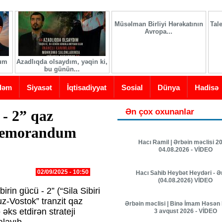
Müsəlman Birliyi Hərəkatının
Tal
Avropa...
ğum
Azadlıqda olsaydım, yəqin ki,
bu günün...
dəm
Siyasət
İqtisadiyyat
Sosial
Dünya
Hadisə
Ən çox oxunanlar
 - 2” qaz
 memorandum
Hacı Ramil | Ərbəin məclisi 20
04.08.2026 - VİDEO
02/09/2025 - 10:50
Hacı Sahib Heybət Heydəri - Ə
(04.08.2026) VİDEO
rin gücü - 2” (“Sila Sibiri
z-Vostok” tranzit qaz
Ərbəin məclisi | Binə İmam Həsən 
 əks etdirən strateji
3 avqust 2026 - VİDEO