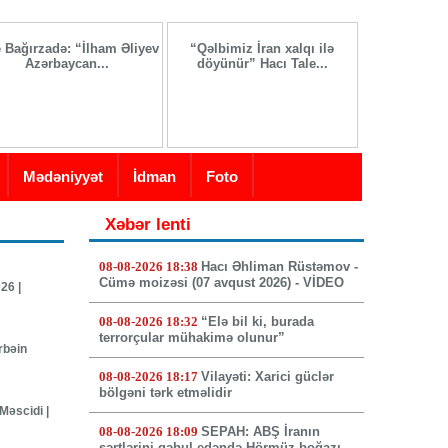
e Bağırzadə: “İlham Əliyev
“Qəlbimiz İran xalqı ilə
Azərbaycan...
döyünür” Hacı Tale...
İranda yeni 
seçi
Mədəniyyət
İdman
Foto
Xəbər lenti
08-08-2026 18:38
Hacı Əhliman Rüstəmov -
Cümə moizəsi (07 avqust 2026) - VİDEO
26 |
08-08-2026 18:32
“Elə bil ki, burada
terrorçular mühakimə olunur”
rbəin
08-08-2026 18:17
Vilayəti: Xarici güclər
bölgəni tərk etməlidir
Məscidi |
08-08-2026 18:09
SEPAH: ABŞ İranın
şərtlərini qəbul edəndə Hörmüz boğazı