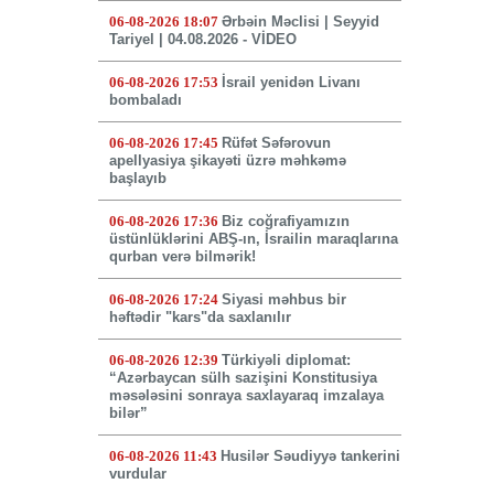
06-08-2026 18:07
Ərbəin Məclisi | Seyyid
Tariyel | 04.08.2026 - VİDEO
06-08-2026 17:53
İsrail yenidən Livanı
bombaladı
06-08-2026 17:45
Rüfət Səfərovun
apellyasiya şikayəti üzrə məhkəmə
başlayıb
06-08-2026 17:36
Biz coğrafiyamızın
üstünlüklərini ABŞ-ın, İsrailin maraqlarına
qurban verə bilmərik!
06-08-2026 17:24
Siyasi məhbus bir
həftədir "kars"da saxlanılır
06-08-2026 12:39
Türkiyəli diplomat:
“Azərbaycan sülh sazişini Konstitusiya
məsələsini sonraya saxlayaraq imzalaya
bilər”
06-08-2026 11:43
Husilər Səudiyyə tankerini
vurdular