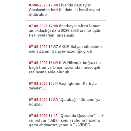
07-08-2026 17:40
Livanda partlayış:
Atəşkəsdən bəri ilk dəfə iki İsrail əsgəri
öldürülüb
07-08-2026 17:08
Azərbaycan-İran idman
əməkdaşlığı üzrə 2026-2028-ci illər üçün
Fəaliyyət Planı imzalanıb
07-08-2026 16:57
AXCP Salyan şöbəsinin
sədri Zamin Salayev azadlığa çıxıb
07-08-2026 16:49
KİV: Hörmüz boğazı ilə
bağlı İran və Oman arasında müvəqqəti
razılaşma əldə olunub
07-08-2026 16:44
Vaşinqtonun Kərbəla
xəyaləti…
07-08-2026 12:35
"Qarabağ" "Dinamo"ya
uduzdu
07-08-2026 11:45
“Quranda Qaydalar” — 9-
cu bölüm " Allah sənin ruhunu harama
qarşı ehtiyacsız yaradıb " - VİDEO