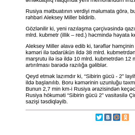
əməkdaşlıq haqqında yeni memorandum imza
Rusiya mətbuatının verdiyi məlumata görə, 
rəhbəri Aleksey Miller bildirib.
Gözlənilir ki, yeni razılaşma çərçivəsində qaz
mlrd. kubmetr (illik – red.) həcmində həyata ke
Aleksey Miller əlavə edib ki, tərəflər həmçinin “
kəməri ilə tədarükün ildə 38 mlrd. kubmetrdə
marşrutu ilə isə ildə 10 mlrd. kubmetrdən 12
artırılması barədə razılığa gəliblər.
Qeyd etmək lazımdır ki, “Sibirin gücü - 2” lay
ildə başlanılıb. Boru kəmərinin uzunluğu təx
Bunun 2,7 min km-i Rusiya ərazisindən keçəc
Rusiya hökuməti “Sibirin gücü 2” vasitəsilə 
sazişi təsdiqləyib.