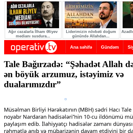
Skip to main content
Ağır cəzalarla İlham Əliyev
Liderimizin növbəti doğum
Azadlı
medianı susdura...
günündə Allahdan...
Ana səhifə
Gündəm
Si
Tale Bağırzadə: “Şəhadət Allah d
ən böyük arzumuz, istəyimiz və
dualarımızdır”
Müsəlman Birliyi Hərəkatının (MBH) sədri Hacı Tale
noyabr Nardaran hadisələri”nin 10-cu ildönümü mü
paylaşım edib. İlahiyyatçı hadisələr zamanı dünyası
rəhmətlə anıb və mübarizənin davam etdiyini bir d