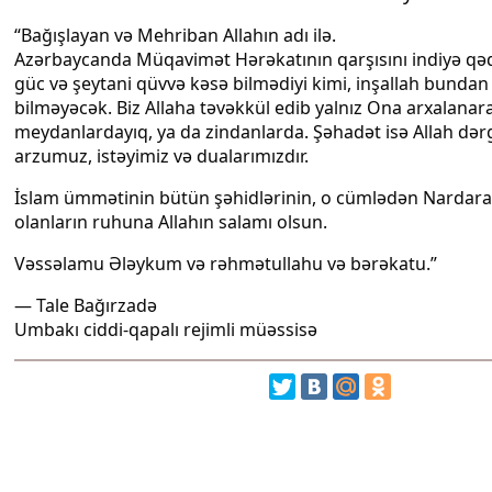
“Bağışlayan və Mehriban Allahın adı ilə.
Azərbaycanda Müqavimət Hərəkatının qarşısını indiyə qəd
güc və şeytani qüvvə kəsə bilmədiyi kimi, inşallah bundan
bilməyəcək. Biz Allaha təvəkkül edib yalnız Ona arxalanar
meydanlardayıq, ya da zindanlarda. Şəhadət isə Allah də
arzumuz, istəyimiz və dualarımızdır.
İslam ümmətinin bütün şəhidlərinin, o cümlədən Nardar
olanların ruhuna Allahın salamı olsun.
Vəssəlamu Ələykum və rəhmətullahu və bərəkatu.”
— Tale Bağırzadə
Umbakı ciddi-qapalı rejimli müəssisə