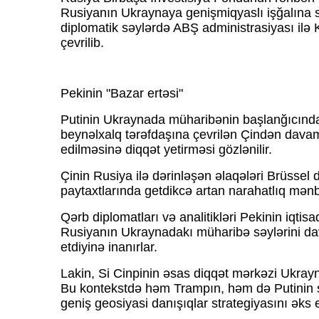
Rusiyanın Ukraynaya genişmiqyaslı işğalına
diplomatik səylərdə ABŞ administrasiyası ilə 
çevrilib.
Pekinin "Bazar ertəsi"
Putinin Ukraynada müharibənin başlanğıcında
beynəlxalq tərəfdaşına çevrilən Çindən davam
edilməsinə diqqət yetirməsi gözlənilir.
Çinin Rusiya ilə dərinləşən əlaqələri Brüssel
paytaxtlarında getdikcə artan narahatlıq mənb
Qərb diplomatları və analitikləri Pekinin iqtis
Rusiyanın Ukraynadakı müharibə səylərini d
etdiyinə inanırlar.
Lakin, Si Cinpinin əsas diqqət mərkəzi Ukra
Bu kontekstdə həm Trampın, həm də Putinin sə
geniş geosiyasi danışıqlar strategiyasını əks et