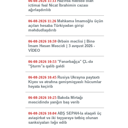
06-08-2026 11:33
Hazırda həbsdə olan
ictimai fəal Nicat İbrahimin cəzası
ağırlaşdırılıb
06-08-2026 11:26
Məhkəmə İmamoğlu üçün
açılan hesaba Türkiyədən girişi
məhdudlaşdırıb
06-08-2026 10:59
Ərbəin məclisi | Binə
İmam Həsən Məscidi | 3 avqust 2026 -
VİDEO
06-08-2026 10:53
"Fənərbağça" ÇL-də
"Şturm"a qalib gəldi
06-08-2026 10:45
Rusiya Ukrayna paytaxtı
Kiyev və ətrafına genişmiqyaslı hücumlar
həyata keçirib
06-08-2026 10:25
Bakıda Mirtağı
məscidində yanğın baş verib
06-08-2026 10:04
ABŞ SEPAH-la əlaqəli üç
aviaşirkət və iki təyyarəyə tətbiq olunan
sanksiyaları ləğv edib