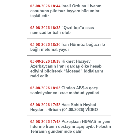
05-08-2026 18:44
İsrail Ordusu Livanın
cənubuna pilotsuz təyyarə hücumları
təşkil edir
05-08-2026 18:35
“Qızıl top”a əsas
namizədlər bəlli olub
05-08-2026 18:30
İran Hörmüz boğazı ilə
bağlı məlumat yaydı
05-08-2026 18:18
Hikmət Hacıyev
Azərbaycanın İranı qardaş ölkə hesab
ediyini bildirərək “Mossad” iddialarını
rədd edib
05-08-2026 18:05
Çindən ABŞ-a qarşı
sanksiyalar və ixrac məhdudiyyətləri
05-08-2026 17:53
Hacı Sahib Heybət
Heydəri - Ərbəin (04.08.2026) VİDEO
05-08-2026 17:48
Pezeşkian HƏMAS-ın yeni
liderinə İranın dəstəyini açıqlayıb: Fələstin
Tehranın gündəmində qalır