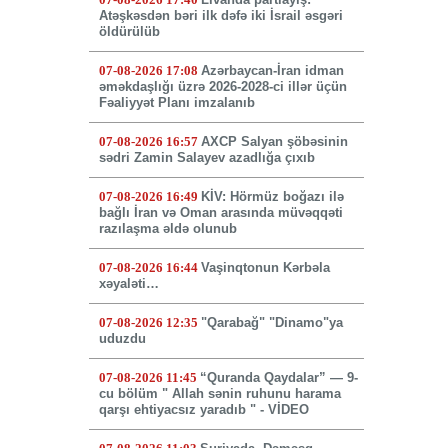
Atəşkəsdən bəri ilk dəfə iki İsrail əsgəri
öldürülüb
07-08-2026 17:08
Azərbaycan-İran idman
əməkdaşlığı üzrə 2026-2028-ci illər üçün
Fəaliyyət Planı imzalanıb
07-08-2026 16:57
AXCP Salyan şöbəsinin
sədri Zamin Salayev azadlığa çıxıb
07-08-2026 16:49
KİV: Hörmüz boğazı ilə
bağlı İran və Oman arasında müvəqqəti
razılaşma əldə olunub
07-08-2026 16:44
Vaşinqtonun Kərbəla
xəyaləti…
07-08-2026 12:35
"Qarabağ" "Dinamo"ya
uduzdu
07-08-2026 11:45
“Quranda Qaydalar” — 9-
cu bölüm " Allah sənin ruhunu harama
qarşı ehtiyacsız yaradıb " - VİDEO