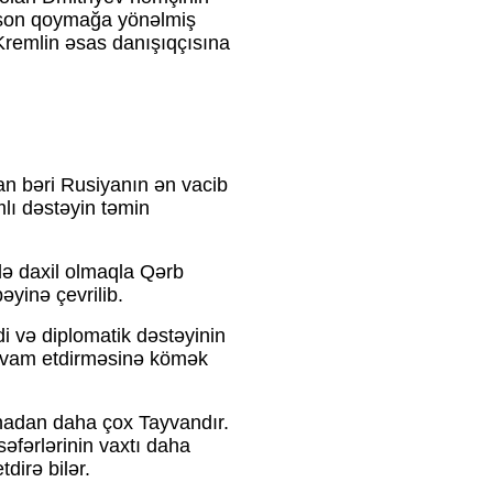
 son qoymağa yönəlmiş
Kremlin əsas danışıqçısına
n bəri Rusiyanın ən vacib
lı dəstəyin təmin
 də daxil olmaqla Qərb
əyinə çevrilib.
adi və diplomatik dəstəyinin
avam etdirməsinə kömək
ynadan daha çox Tayvandır.
fərlərinin vaxtı daha
dirə bilər.