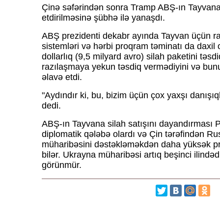
Çinə səfərindən sonra Tramp ABŞ-ın Tayvana
etdirilməsinə şübhə ilə yanaşdı.
ABŞ prezidenti dekabr ayında Tayvan üçün raket
sistemləri və hərbi proqram təminatı da daxil
dollarlıq (9,5 milyard avro) silah paketini təsdi
razılaşmaya yekun təsdiq vermədiyini və bunu
əlavə etdi.
"Aydındır ki, bu, bizim üçün çox yaxşı danışıq
dedi.
ABŞ-ın Tayvana silah satışını dayandırması 
diplomatik qələbə olardı və Çin tərəfindən R
müharibəsini dəstəkləməkdən daha yüksək prio
bilər. Ukrayna müharibəsi artıq beşinci ilindəd
görünmür.