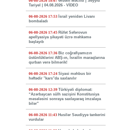
06-08-2026 18:07
Ərbəin Məclisi | Seyyid
Tariyel | 04.08.2026 - VİDEO
06-08-2026 17:53
İsrail yenidən Livanı
bombaladı
06-08-2026 17:45
Rüfət Səfərovun
apellyasiya şikayəti üzrə məhkəmə
başlayıb
06-08-2026 17:36
Biz coğrafiyamızın
üstünlüklərini ABŞ-ın, İsrailin maraqlarına
qurban verə bilmərik!
06-08-2026 17:24
Siyasi məhbus bir
həftədir "kars"da saxlanılır
06-08-2026 12:39
Türkiyəli diplomat:
“Azərbaycan sülh sazişini Konstitusiya
məsələsini sonraya saxlayaraq imzalaya
bilər”
06-08-2026 11:43
Husilər Səudiyyə tankerini
vurdular