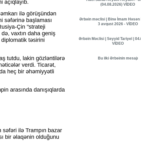
ni açıqlayıb.
(04.08.2026) VİDEO
həmkarı ilə görüşündən
Ərbəin məclisi | Binə İmam Həsən 
i səfərinə başlaması
3 avqust 2026 - VİDEO
usiya-Çin "strateji
ə də, vaxtın daha geniş
Ərbəin Məclisi | Seyyid Tariyel | 04
diplomatik təsirini
VİDEO
ş tutdu, lakin gözləntilərə
Bu ilki Ərbəinin mesajı
icələr verdi. Ticarət,
a heç bir əhəmiyyətli
npin arasında danışıqlarda
 səfəri ilə Trampın bazar
sı bir əlaqənin olduğunu