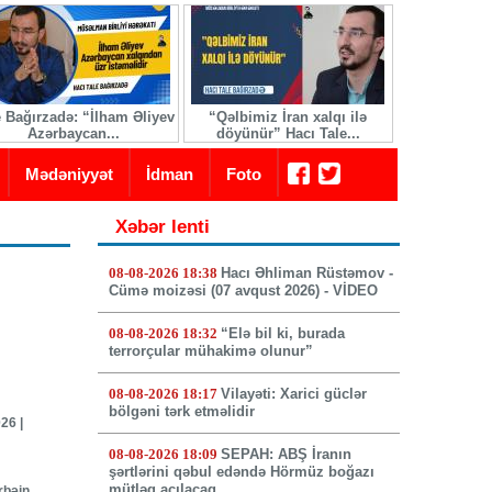
e Bağırzadə: “İlham Əliyev
“Qəlbimiz İran xalqı ilə
İranda yeni 
Azərbaycan...
döyünür” Hacı Tale...
seçi
Mədəniyyət
İdman
Foto
Xəbər lenti
08-08-2026 18:38
Hacı Əhliman Rüstəmov -
Cümə moizəsi (07 avqust 2026) - VİDEO
08-08-2026 18:32
“Elə bil ki, burada
terrorçular mühakimə olunur”
08-08-2026 18:17
Vilayəti: Xarici güclər
bölgəni tərk etməlidir
26 |
08-08-2026 18:09
SEPAH: ABŞ İranın
şərtlərini qəbul edəndə Hörmüz boğazı
mütləq açılacaq
rbəin