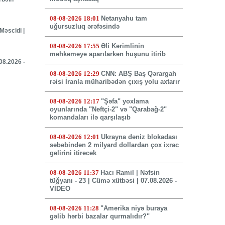
08-08-2026 18:01
Netanyahu tam
uğursuzluq ərəfəsində
Məscidi |
08-08-2026 17:55
Əli Kərimlinin
məhkəməyə aparılarkən huşunu itirib
.08.2026 -
08-08-2026 12:29
CNN: ABŞ Baş Qərargah
rəisi İranla müharibədən çıxış yolu axtarır
08-08-2026 12:17
"Şəfa" yoxlama
oyunlarında "Neftçi-2" və "Qarabağ-2"
komandaları ilə qarşılaşıb
08-08-2026 12:01
Ukrayna dəniz blokadası
səbəbindən 2 milyard dollardan çox ixrac
gəlirini itirəcək
08-08-2026 11:37
Hacı Ramil | Nəfsin
tüğyanı - 23 | Cümə xütbəsi | 07.08.2026 -
VİDEO
08-08-2026 11:28
"Amerika niyə buraya
gəlib hərbi bazalar qurmalıdır?"