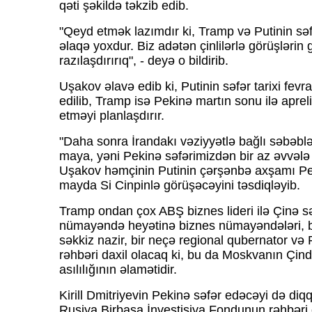
qəti şəkildə təkzib edib.
"Qeyd etmək lazımdır ki, Tramp və Putinin səf
əlaqə yoxdur. Biz adətən çinlilərlə görüşlərin
razılaşdırırıq", - deyə o bildirib.
Uşakov əlavə edib ki, Putinin səfər tarixi fev
edilib, Tramp isə Pekinə martın sonu ilə aprel
etməyi planlaşdırır.
"Daha sonra İrandakı vəziyyətlə bağlı səbəbl
maya, yəni Pekinə səfərimizdən bir az əvvələ ke
Uşakov həmçinin Putinin çərşənbə axşamı Pe
mayda Si Cinpinlə görüşəcəyini təsdiqləyib.
Tramp ondan çox ABŞ biznes lideri ilə Çinə sə
nümayəndə heyətinə biznes nümayəndələri, b
səkkiz nazir, bir neçə regional qubernator və
rəhbəri daxil olacaq ki, bu da Moskvanın Çind
asılılığının əlamətidir.
Kirill Dmitriyevin Pekinə səfər edəcəyi də diq
Rusiya Birbaşa İnvestisiya Fondunun rəhbəri 