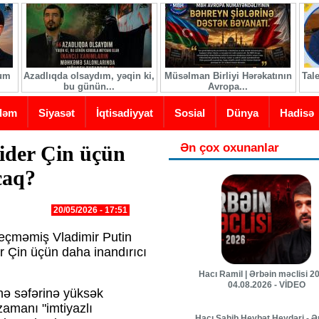
ğum
Azadlıqda olsaydım, yəqin ki,
Müsəlman Birliyi Hərəkatının
Tal
bu günün...
Avropa...
dəm
Siyasət
İqtisadiyyat
Sosial
Dünya
Hadisə
Ən çox oxunanlar
lider Çin üçün
caq?
20/05/2026 - 17:51
keçməmiş Vladimir Putin
er Çin üçün daha inandırıcı
Hacı Ramil | Ərbəin məclisi 20
04.08.2026 - VİDEO
nə səfərinə yüksək
 zamanı "imtiyazlı
Hacı Sahib Heybət Heydəri - Ə