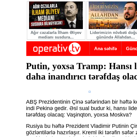
Skip to main content
Ağır cəzalarla İlham Əliyev
Liderimizin növbəti do
medianı susdura...
günündə Allahdan...
Ana səhifə
Gün
Putin, yoxsa Tramp: Hansı 
daha inandırıcı tərəfdaş ola
ABŞ Prezidentinin Çinə səfərindən bir həftə 
indi Pekinə gedir. Əsl sual budur ki, hansı lid
tərəfdaş olacaq: Vaşinqton, yoxsa Moskva?
Rusiya bu həftə Prezident Vladimir Putinin Çi
gözləntilərlə hazırlaşır. Kreml iki tərəfin səfər