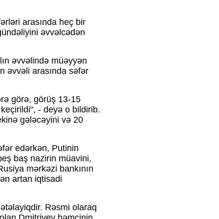
ərləri arasında heç bir
 gündəliyini əvvəlcədən
ralın əvvəlində müəyyən
in əvvəli arasında səfər
ərə görə, görüş 13-15
çirildi", - deyə o bildirib.
kinə gələcəyini və 20
fər edərkən, Putinin
eş baş nazirin müavini,
 Rusiya mərkəzi bankının
ən artan iqtisadi
qətəlayiqdir. Rəsmi olaraq
olan Dmitriyev həmçinin