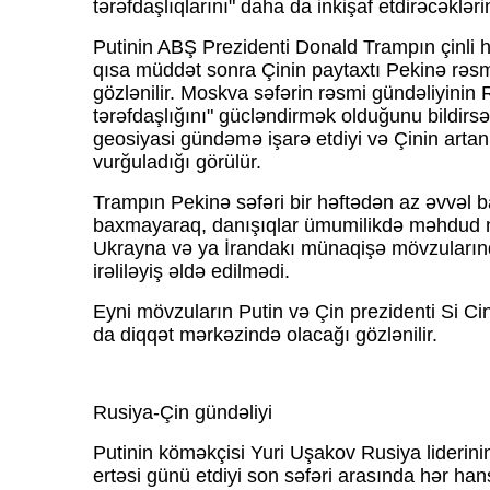
tərəfdaşlıqlarını" daha da inkişaf etdirəcəkləri
Putinin ABŞ Prezidenti Donald Trampın çinli 
qısa müddət sonra Çinin paytaxtı Pekinə rəsm
gözlənilir. Moskva səfərin rəsmi gündəliyinin R
tərəfdaşlığını" gücləndirmək olduğunu bildirs
geosiyasi gündəmə işarə etdiyi və Çinin artan 
vurğuladığı görülür.
Trampın Pekinə səfəri bir həftədən az əvvəl ba
baxmayaraq, danışıqlar ümumilikdə məhdud nət
Ukrayna və ya İrandakı münaqişə mövzularınd
irəliləyiş əldə edilmədi.
Eyni mövzuların Putin və Çin prezidenti Si Ci
da diqqət mərkəzində olacağı gözlənilir.
Rusiya-Çin gündəliyi
Putinin köməkçisi Yuri Uşakov Rusiya liderinin
ertəsi günü etdiyi son səfəri arasında hər han