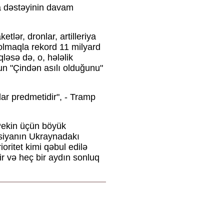
 dəstəyinin davam
lər, dronlar, artilleriya
 olmaqla rekord 11 milyard
qləsə də, o, hələlik
n "Çindən asılı olduğunu"
lar predmetidir", - Tramp
Pekin üçün böyük
usiyanın Ukraynadakı
ritet kimi qəbul edilə
ir və heç bir aydın sonluq