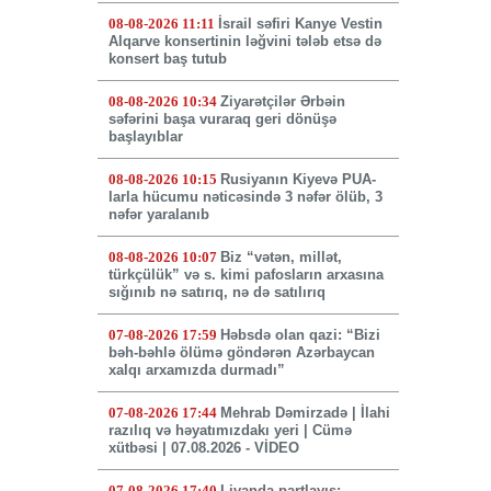
08-08-2026 11:11
İsrail səfiri Kanye Vestin
Alqarve konsertinin ləğvini tələb etsə də
konsert baş tutub
08-08-2026 10:34
Ziyarətçilər Ərbəin
səfərini başa vuraraq geri dönüşə
başlayıblar
08-08-2026 10:15
Rusiyanın Kiyevə PUA-
larla hücumu nəticəsində 3 nəfər ölüb, 3
nəfər yaralanıb
08-08-2026 10:07
Biz “vətən, millət,
türkçülük” və s. kimi pafosların arxasına
sığınıb nə satırıq, nə də satılırıq
07-08-2026 17:59
Həbsdə olan qazi: “Bizi
bəh-bəhlə ölümə göndərən Azərbaycan
xalqı arxamızda durmadı”
07-08-2026 17:44
Mehrab Dəmirzadə | İlahi
razılıq və həyatımızdakı yeri | Cümə
xütbəsi | 07.08.2026 - VİDEO
07-08-2026 17:40
Livanda partlayış: