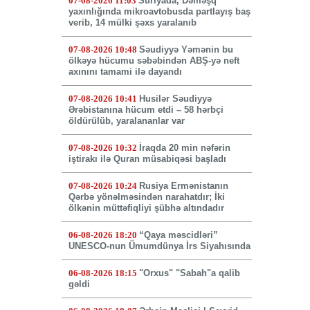
07-08-2026 11:03
Suriyada, Dəməşq
yaxınlığında mikroavtobusda partlayış baş
verib, 14 mülki şəxs yaralanıb
07-08-2026 10:48
Səudiyyə Yəmənin bu
ölkəyə hücumu səbəbindən ABŞ-yə neft
axınını tamami ilə dayandı
07-08-2026 10:41
Husilər Səudiyyə
Ərəbistanına hücum etdi – 58 hərbçi
öldürülüb, yaralananlar var
07-08-2026 10:32
İraqda 20 min nəfərin
iştirakı ilə Quran müsabiqəsi başladı
07-08-2026 10:24
Rusiya Ermənistanın
Qərbə yönəlməsindən narahatdır; İki
ölkənin müttəfiqliyi şübhə altındadır
06-08-2026 18:20
“Qaya məscidləri”
UNESCO-nun Ümumdünya İrs Siyahısında
06-08-2026 18:15
"Orxus" "Sabah"a qalib
gəldi