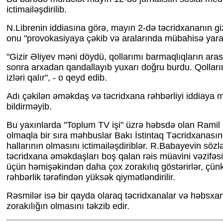
ictimailəşdirilib.
N.Librenin iddiasına görə, mayın 2-də təcridxananın giz
onu "provokasiyaya çəkib və aralarında mübahisə yara
"Gizir Əliyev məni döydü, qollarımı barmaqlıqların ara
sonra arxadan qandallayıb yuxarı doğru burdu. Qollar
izləri qalır", - o qeyd edib.
Adı çəkilən əməkdaş və təcridxana rəhbərliyi iddiaya 
bildirməyib.
Bu yaxınlarda "Toplum TV işi" üzrə həbsdə olan Ramil
olmaqla bir sıra məhbuslar Bakı İstintaq Təcridxanasın
hallarının olmasını ictimailəşdiriblər. R.Babayevin sözl
təcridxana əməkdaşları boş qalan rəis müavini vəzifəs
üçün həmişəkindən daha çox zorakılıq göstərirlər, çünk
rəhbərlik tərəfindən yüksək qiymətləndirilir.
Rəsmilər isə bir qayda olaraq təcridxanalar və həbsxa
zorakılığın olmasını təkzib edir.