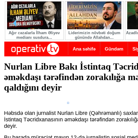
Skip to main content
Ağır cəzalarla İlham Əliyev
Liderimizin növbəti doğum
Azadlı
medianı susdura...
günündə Allahdan...
Ana səhifə
Gündəm
Si
Nurlan Libre Bakı İstintaq Təcri
əməkdaşı tərəfindən zorakılığa m
qaldığını deyir
Həbsdə olan jurnalist Nurlan Libre (Qəhrəmanlı) saxlan
İstintaq Təcridxanasının əməkdaşı tərəfindən zorakılığ
deyir.
Bu barədə müraciət mayın 12-də jurnalistin sosial me