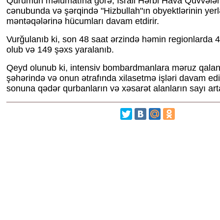
Qurumun məlumatına görə, İsrail Hərbi Hava Qüvvələri
cənubunda və şərqində "Hizbullah"ın obyektlərinin yerl
məntəqələrinə hücumları davam etdirir.
Vurğulanıb ki, son 48 saat ərzində həmin regionlarda 4
olub və 149 şəxs yaralanıb.
Qeyd olunub ki, intensiv bombardmanlara məruz qala
şəhərində və onun ətrafında xilasetmə işləri davam ed
sonuna qədər qurbanların və xəsarət alanların sayı arta