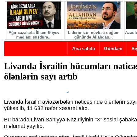
Skip to main content
Ağır cəzalarla İlham Əliyev
Liderimizin növbəti doğum
Azadlı
medianı susdura...
günündə Allahdan...
Ana səhifə
Gündəm
Si
Livanda İsrailin hücumları nəticə
ölənlərin sayı artıb
Livanda İsrailin aviazərbələri nəticəsində ölənlərin say
yüksəlib, 11 632 nəfər xəsarət alıb.
Bu barədə Livan Səhiyyə Nazirliyinin "X" sosial şəbək
məlumat yayılıb.