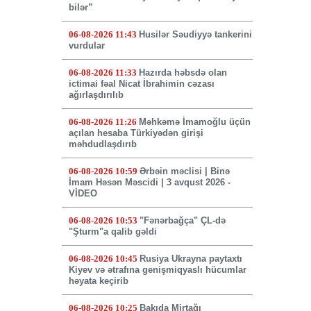
bilər”
06-08-2026 11:43
Husilər Səudiyyə tankerini
vurdular
06-08-2026 11:33
Hazırda həbsdə olan
ictimai fəal Nicat İbrahimin cəzası
ağırlaşdırılıb
06-08-2026 11:26
Məhkəmə İmamoğlu üçün
açılan hesaba Türkiyədən girişi
məhdudlaşdırıb
06-08-2026 10:59
Ərbəin məclisi | Binə
İmam Həsən Məscidi | 3 avqust 2026 -
VİDEO
06-08-2026 10:53
"Fənərbağça" ÇL-də
"Şturm"a qalib gəldi
06-08-2026 10:45
Rusiya Ukrayna paytaxtı
Kiyev və ətrafına genişmiqyaslı hücumlar
həyata keçirib
06-08-2026 10:25
Bakıda Mirtağı