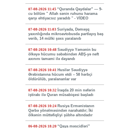
07-08-2026 11:45
“Quranda Qaydalar” — 9-
cu bölüm " Allah sənin ruhunu harama
qarşı ehtiyacsız yaradıb " - VİDEO
07-08-2026 11:03
Suriyada, Dəməşq
yaxınlığında mikroavtobusda partlayış baş
verib, 14 mülki şəxs yaralanıb
07-08-2026 10:48
Səudiyyə Yəmənin bu
ölkəyə hücumu səbəbindən ABŞ-yə neft
axınını tamami ilə dayandı
07-08-2026 10:41
Husilər Səudiyyə
Ərəbistanına hücum etdi – 58 hərbçi
öldürülüb, yaralananlar var
07-08-2026 10:32
İraqda 20 min nəfərin
iştirakı ilə Quran müsabiqəsi başladı
07-08-2026 10:24
Rusiya Ermənistanın
Qərbə yönəlməsindən narahatdır; İki
ölkənin müttəfiqliyi şübhə altındadır
06-08-2026 18:20
“Qaya məscidləri”