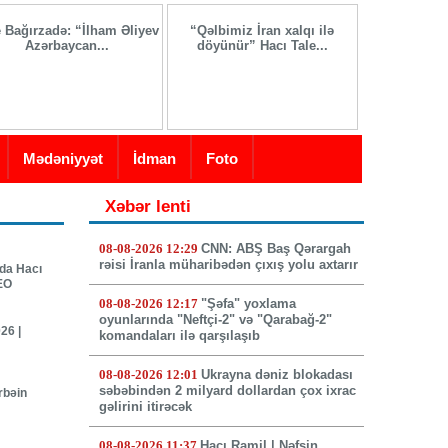
e Bağırzadə: “İlham Əliyev
“Qəlbimiz İran xalqı ilə
İranda yeni 
Azərbaycan...
döyünür” Hacı Tale...
seçi
Mədəniyyət
İdman
Foto
Xəbər lenti
08-08-2026 12:29
CNN: ABŞ Baş Qərargah
rəisi İranla müharibədən çıxış yolu axtarır
nda Hacı
DEO
08-08-2026 12:17
"Şəfa" yoxlama
oyunlarında "Neftçi-2" və "Qarabağ-2"
26 |
komandaları ilə qarşılaşıb
08-08-2026 12:01
Ukrayna dəniz blokadası
səbəbindən 2 milyard dollardan çox ixrac
rbəin
gəlirini itirəcək
08-08-2026 11:37
Hacı Ramil | Nəfsin