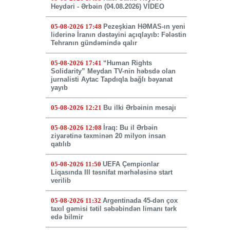
Heydəri - Ərbəin (04.08.2026) VİDEO
05-08-2026 17:48
Pezeşkian HƏMAS-ın yeni
liderinə İranın dəstəyini açıqlayıb: Fələstin
Tehranın gündəmində qalır
05-08-2026 17:41
“Human Rights
Solidarity” Meydan TV-nin həbsdə olan
jurnalisti Aytac Tapdıqla bağlı bəyanat
yayıb
05-08-2026 12:21
Bu ilki Ərbəinin mesajı
05-08-2026 12:08
İraq: Bu il Ərbəin
ziyarətinə təxminən 20 milyon insan
qatılıb
05-08-2026 11:50
UEFA Çempionlar
Liqasında III təsnifat mərhələsinə start
verilib
05-08-2026 11:32
Argentinada 45-dən çox
taxıl gəmisi tətil səbəbindən limanı tərk
edə bilmir