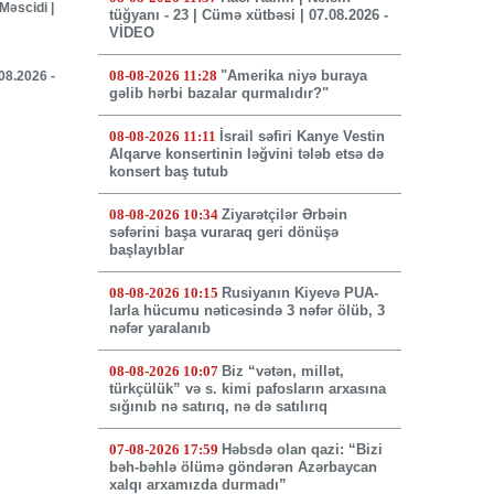
Məscidi |
tüğyanı - 23 | Cümə xütbəsi | 07.08.2026 -
VİDEO
08-08-2026 11:28
"Amerika niyə buraya
.08.2026 -
gəlib hərbi bazalar qurmalıdır?"
08-08-2026 11:11
İsrail səfiri Kanye Vestin
Alqarve konsertinin ləğvini tələb etsə də
konsert baş tutub
08-08-2026 10:34
Ziyarətçilər Ərbəin
səfərini başa vuraraq geri dönüşə
başlayıblar
08-08-2026 10:15
Rusiyanın Kiyevə PUA-
larla hücumu nəticəsində 3 nəfər ölüb, 3
nəfər yaralanıb
08-08-2026 10:07
Biz “vətən, millət,
türkçülük” və s. kimi pafosların arxasına
sığınıb nə satırıq, nə də satılırıq
07-08-2026 17:59
Həbsdə olan qazi: “Bizi
bəh-bəhlə ölümə göndərən Azərbaycan
xalqı arxamızda durmadı”