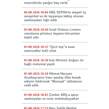
məscidində yanğın baş verib
06-08-2026 10:04
ABŞ SEPAH-la əlaqəli üç
aviaşirkət və iki təyyarəyə tətbiq olunan
sanksiyaları ləğv edib
05-08-2026 18:44
İsrail Ordusu Livanın
cənubuna pilotsuz təyyarə hücumları
təşkil edir
05-08-2026 18:35
“Qızıl top”a əsas
namizədlər bəlli olub
05-08-2026 18:30
İran Hörmüz boğazı ilə
bağlı məlumat yaydı
05-08-2026 18:18
Hikmət Hacıyev
Azərbaycanın İranı qardaş ölkə hesab
ediyini bildirərək “Mossad” iddialarını
rədd edib
05-08-2026 18:05
Çindən ABŞ-a qarşı
sanksiyalar və ixrac məhdudiyyətləri
05-08-2026 17:53
Hacı Sahib Heybət