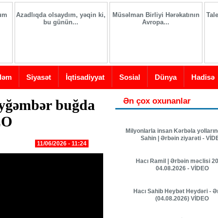
ğum
Azadlıqda olsaydım, yəqin ki,
Müsəlman Birliyi Hərəkatının
Tal
bu günün...
Avropa...
dəm
Siyasət
İqtisadiyyat
Sosial
Dünya
Hadisə
Ən çox oxunanlar
eyğəmbər buğda
EO
Milyonlarla insan Kərbəla yolları
Sahin | Ərbəin ziyarəti - Vİ
11/06/2026 - 11:24
Hacı Ramil | Ərbəin məclisi 20
04.08.2026 - VİDEO
Hacı Sahib Heybət Heydəri - Ə
(04.08.2026) VİDEO