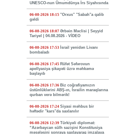
UNESCO-nun Ümumdünya İrs Siyahısında
06-08-2026 18:15
"Orxus" "Sabah"a qalib
gəldi
06-08-2026 18:07
Ərbəin Məclisi | Seyyid
Tariyel | 04.08.2026 - VİDEO
06-08-2026 17:53
İsrail yenidən Livanı
bombaladı
06-08-2026 17:45
Rüfət Səfərovun
apellyasiya şikayəti üzrə məhkəmə
başlayıb
06-08-2026 17:36
Biz coğrafiyamızın
üstünlüklərini ABŞ-ın, İsrailin maraqlarına
qurban verə bilmərik!
06-08-2026 17:24
Siyasi məhbus bir
həftədir "kars"da saxlanılır
06-08-2026 12:39
Türkiyəli diplomat:
“Azərbaycan sülh sazişini Konstitusiya
məsələsini sonraya saxlayaraq imzalaya