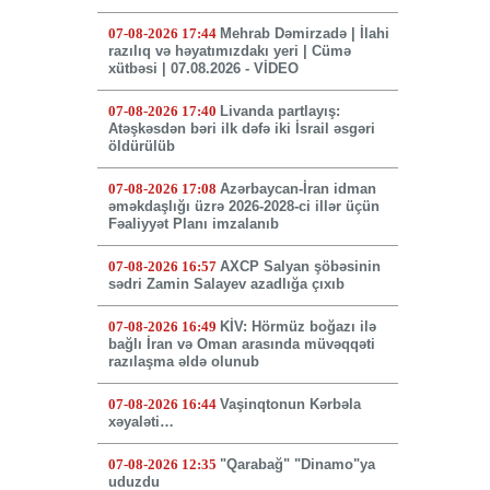
07-08-2026 17:44
Mehrab Dəmirzadə | İlahi
razılıq və həyatımızdakı yeri | Cümə
xütbəsi | 07.08.2026 - VİDEO
07-08-2026 17:40
Livanda partlayış:
Atəşkəsdən bəri ilk dəfə iki İsrail əsgəri
öldürülüb
07-08-2026 17:08
Azərbaycan-İran idman
əməkdaşlığı üzrə 2026-2028-ci illər üçün
Fəaliyyət Planı imzalanıb
07-08-2026 16:57
AXCP Salyan şöbəsinin
sədri Zamin Salayev azadlığa çıxıb
07-08-2026 16:49
KİV: Hörmüz boğazı ilə
bağlı İran və Oman arasında müvəqqəti
razılaşma əldə olunub
07-08-2026 16:44
Vaşinqtonun Kərbəla
xəyaləti…
07-08-2026 12:35
"Qarabağ" "Dinamo"ya
uduzdu