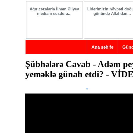
Skip to main content
Ağır cəzalarla İlham Əliyev
Liderimizin növbəti do
medianı susdura...
günündə Allahdan...
Ana səhifə
Gün
Şübhələrə Cavab - Adəm p
yeməklə günah etdi? - VİD