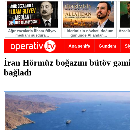
Skip to main content
Ağır cəzalarla İlham Əliyev
Liderimizin növbəti doğum
Azadlı
medianı susdura...
günündə Allahdan...
Ana səhifə
Gündəm
Si
İran Hörmüz boğazını bütöv gəmi
bağladı