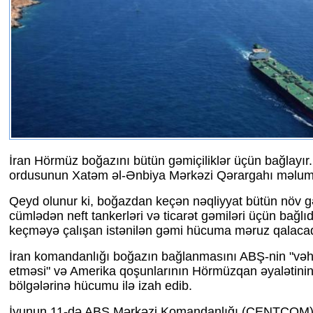
İran Hörmüz boğazını bütün gəmiçiliklər üçün bağlayır
ordusunun Xatəm əl-Ənbiya Mərkəzi Qərargahı məluma
Qeyd olunur ki, boğazdan keçən nəqliyyat bütün növ gə
cümlədən neft tankerləri və ticarət gəmiləri üçün bağl
keçməyə çalışan istənilən gəmi hücuma məruz qalaca
İran komandanlığı boğazın bağlanmasını ABŞ-nin "vəhş
etməsi" və Amerika qoşunlarının Hörmüzqan əyalətini
bölgələrinə hücumu ilə izah edib.
İyunun 11-də ABŞ Mərkəzi Komandanlığı (CENTCOM