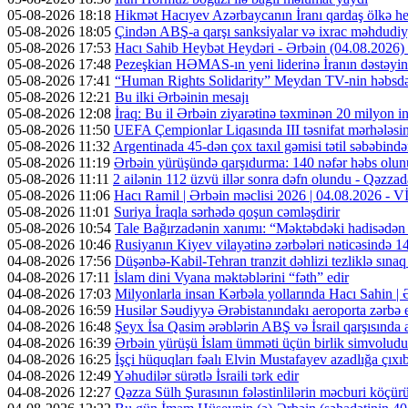
05-08-2026 18:18
Hikmət Hacıyev Azərbaycanın İranı qardaş ölkə hes
05-08-2026 18:05
Çindən ABŞ-a qarşı sanksiyalar və ixrac məhdudiyy
05-08-2026 17:53
Hacı Sahib Heybət Heydəri - Ərbəin (04.08.202
05-08-2026 17:48
Pezeşkian HƏMAS-ın yeni liderinə İranın dəstəyini
05-08-2026 17:41
“Human Rights Solidarity” Meydan TV-nin həbsdə o
05-08-2026 12:21
Bu ilki Ərbəinin mesajı
05-08-2026 12:08
İraq: Bu il Ərbəin ziyarətinə təxminən 20 milyon in
05-08-2026 11:50
UEFA Çempionlar Liqasında III təsnifat mərhələsinə
05-08-2026 11:32
Argentinada 45-dən çox taxıl gəmisi tətil səbəbində
05-08-2026 11:19
Ərbəin yürüşündə qarşıdurma: 140 nəfər həbs olunu
05-08-2026 11:11
2 ailənin 112 üzvü illər sonra dəfn olundu - Qəzzad
05-08-2026 11:06
Hacı Ramil | Ərbəin məclisi 2026 | 04.08.2026 -
05-08-2026 11:01
Suriya İraqla sərhədə qoşun cəmləşdirir
05-08-2026 10:54
Tale Bağırzadənin xanımı: “Məktəbdəki hadisədən
05-08-2026 10:46
Rusiyanın Kiyev vilayətinə zərbələri nəticəsində 14
04-08-2026 17:56
Düşənbə-Kabil-Tehran tranzit dəhlizi tezliklə sına
04-08-2026 17:11
İslam dini Vyana məktəblərini “fəth” edir
04-08-2026 17:03
Milyonlarla insan Kərbəla yollarında Hacı Sahin |
04-08-2026 16:59
Husilər Səudiyyə Ərəbistanındakı aeroporta zərbə e
04-08-2026 16:48
Şeyx İsa Qasim ərəblərin ABŞ və İsrail qarşısında a
04-08-2026 16:39
Ərbəin yürüşü İslam ümməti üçün birlik simvoludu
04-08-2026 16:25
İşçi hüquqları fəalı Elvin Mustafayev azadlığa çıxı
04-08-2026 12:49
Yəhudilər sürətlə İsraili tərk edir
04-08-2026 12:27
Qəzza Sülh Şurasının fələstinlilərin məcburi köçürül