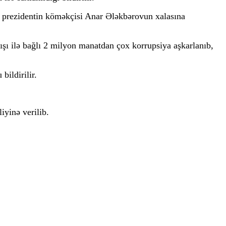
n prezidentin köməkçisi Anar Ələkbərovun xalasına
şı ilə bağlı 2 milyon manatdan çox korrupsiya aşkarlanıb,
bildirilir.
yinə verilib.