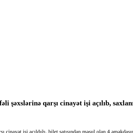
 şəxslərinə qarşı cinayət işi açılıb, saxlan
cinayət işi açıldığı, bilet satışından məsul olan 4 əməkdaşın i