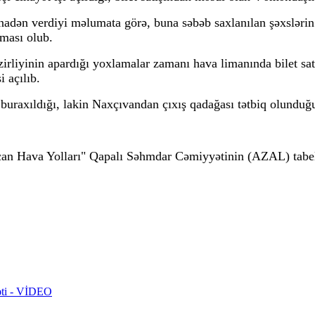
nadən verdiyi məlumata görə, buna səbəb saxlanılan şəxsləri
ması olub.
liyinin apardığı yoxlamalar zamanı hava limanında bilet satı
 açılıb.
 buraxıldığı, lakin Naxçıvandan çıxış qadağası tətbiq olunduğu 
n Hava Yolları" Qapalı Səhmdar Cəmiyyətinin (AZAL) tabeli
rəti - VİDEO