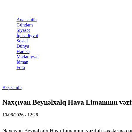
Skip to main content
Ana səhifə
Gündəm
Siyasət
İqtisadiyyat
Sosial
Dünya
Hadisə
Mədəniyyət
İdman
Foto
Baş səhifə
You are here
Naxçıvan Beynəlxalq Hava Limanının vəzifəli
10/06/2026 - 12:26
Naxçıvan Beynəlxalq Hava Limanının vəzifəli şəxslərinə qarşı 