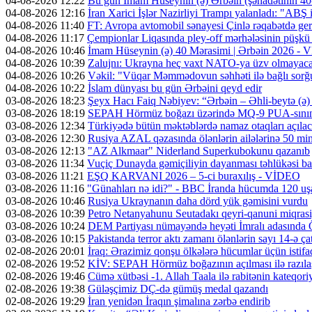
04-08-2026 12:22
Bu gün İmam Hüseynin (ə) Ərbəin (şəhadətinin 4
04-08-2026 12:16
İran Xarici İşlər Nazirliyi Trampı yalanladı: "ABŞ i
04-08-2026 11:40
FT: Avropa avtomobil sənayesi Çinlə rəqabətdə geri
04-08-2026 11:17
Çempionlar Liqasında pley-off mərhələsinin püşkü a
04-08-2026 10:46
İmam Hüseynin (ə) 40 Mərasimi | Ərbəin 2026 -
04-08-2026 10:39
Zalujnı: Ukrayna heç vaxt NATO-ya üzv olmayac
04-08-2026 10:26
Vəkil: "Vüqar Məmmədovun səhhəti ilə bağlı sorğu
04-08-2026 10:22
İslam dünyası bu gün Ərbəini qeyd edir
03-08-2026 18:23
Şeyx Hacı Faiq Nəbiyev: “Ərbəin – Əhli-beytə (ə) 
03-08-2026 18:19
SEPAH Hörmüz boğazı üzərində MQ-9 PUA-sının v
03-08-2026 12:34
Türkiyədə bütün məktəblərdə namaz otaqları açıla
03-08-2026 12:30
Rusiya AZAL qəzasında ölənlərin ailələrinə 50 min d
03-08-2026 12:13
"AZ Alkmaar" Niderland Superkubokunu qazanıb
03-08-2026 11:34
Vuçiç Dunayda gəmiçiliyin dayanması təhlükəsi ba
03-08-2026 11:21
EŞQ KARVANI 2026 – 5-ci buraxılış - VİDEO
03-08-2026 11:16
"Günahları nə idi?" - BBC İranda hücumda 120 uş
03-08-2026 10:46
Rusiya Ukraynanın daha dörd yük gəmisini vurdu
03-08-2026 10:39
Petro Netanyahunu Seutadakı qeyri-qanuni miqras
03-08-2026 10:24
DEM Partiyası nümayəndə heyəti İmralı adasında 
03-08-2026 10:15
Pakistanda terror aktı zamanı ölənlərin sayı 14-ə ça
02-08-2026 20:01
İraq: Ərazimiz qonşu ölkələrə hücumlar üçün isti
02-08-2026 19:52
KİV: SEPAH Hörmüz boğazının açılması ilə razıl
02-08-2026 19:46
Cümə xütbəsi -1. Allah Taala ilə rabitənin kateqo
02-08-2026 19:38
Güləşçimiz DÇ-də gümüş medal qazandı
02-08-2026 19:29
İran yenidən İraqın şimalına zərbə endirib