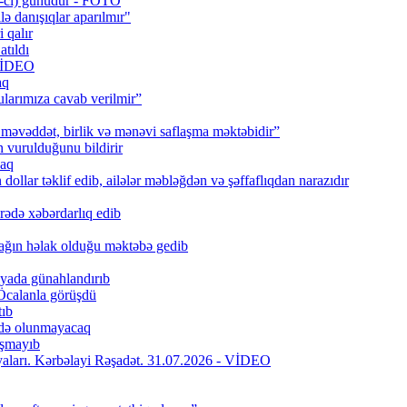
0-cı) günüdür - FOTO
lə danışıqlar aparılmır"
 qalır
tıldı
 VİDEO
aq
larımıza cavab verilmir”
məvəddət, birlik və mənəvi saflaşma məktəbidir”
urulduğunu bildirir
caq
ollar təklif edib, ailələr məbləğdən və şəffaflıqdan narazıdır
rədə xəbərdarlıq edib
ağın həlak olduğu məktəbə gedib
iyada günahlandırıb
Öcalanla görüşdü
tıb
fadə olunmayacaq
aşmayıb
riyaları. Kərbəlayi Rəşadət. 31.07.2026 - VİDEO