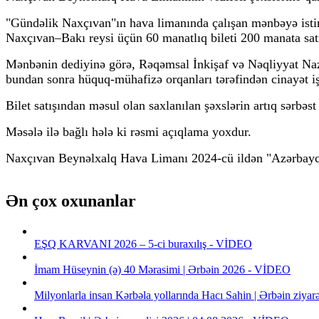
"Gündəlik Naxçıvan"ın hava limanında çalışan mənbəyə isti
Naxçıvan–Bakı reysi üçün 60 manatlıq bileti 200 manata sat
Mənbənin dediyinə görə, Rəqəmsal İnkişaf və Nəqliyyat Nazir
bundan sonra hüquq-mühafizə orqanları tərəfindən cinayət işi
Bilet satışından məsul olan saxlanılan şəxslərin artıq sərbəst
Məsələ ilə bağlı hələ ki rəsmi açıqlama yoxdur.
Naxçıvan Beynəlxalq Hava Limanı 2024-cü ildən "Azərbayca
Ən çox oxunanlar
EŞQ KARVANI 2026 – 5-ci buraxılış - VİDEO
İmam Hüseynin (ə) 40 Mərasimi | Ərbəin 2026 - VİDEO
Milyonlarla insan Kərbəla yollarında Hacı Sahin | Ərbəin ziya