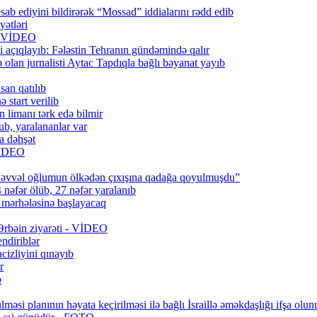
ab ediyini bildirərək “Mossad” iddialarını rədd edib
ətləri
6) VİDEO
 açıqlayıb: Fələstin Tehranın gündəmində qalır
lan jurnalisti Aytac Tapdıqla bağlı bəyanat yayıb
san qatılıb
 start verilib
n limanı tərk edə bilmir
b, yaralananlar var
a dəhşət
 VİDEO
 əvvəl oğlumun ölkədən çıxışına qadağa qoyulmuşdu”
 nəfər ölüb, 27 nəfər yaralanıb
q mərhələsinə başlayacaq
 Ərbəin ziyarəti - VİDEO
ndiriblər
cizliyini qınayıb
r
b
məsi planının həyata keçirilməsi ilə bağlı İsraillə əməkdaşlığı ifşa olun