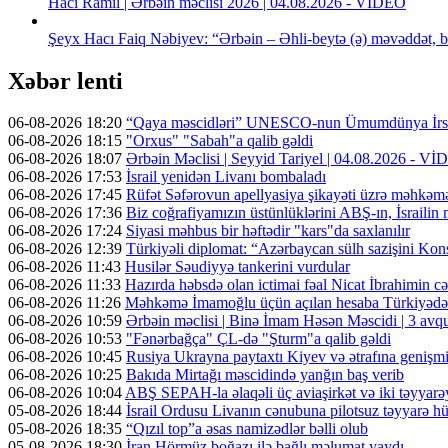
Hacı Ramil | Ərbəin məclisi 2026 | 04.08.2026 - VİDEO
Şeyx Hacı Faiq Nəbiyev: “Ərbəin – Əhli-beytə (ə) məvəddət, b
Xəbər lenti
06-08-2026 18:20
“Qaya məscidləri” UNESCO-nun Ümumdünya İrs 
06-08-2026 18:15
"Orxus" "Sabah"a qalib gəldi
06-08-2026 18:07
Ərbəin Məclisi | Seyyid Tariyel | 04.08.2026 - V
06-08-2026 17:53
İsrail yenidən Livanı bombaladı
06-08-2026 17:45
Rüfət Səfərovun apellyasiya şikayəti üzrə məhkəm
06-08-2026 17:36
Biz coğrafiyamızın üstünlüklərini ABŞ-ın, İsrailin
06-08-2026 17:24
Siyasi məhbus bir həftədir "kars"da saxlanılır
06-08-2026 12:39
Türkiyəli diplomat: “Azərbaycan sülh sazişini Kons
06-08-2026 11:43
Husilər Səudiyyə tankerini vurdular
06-08-2026 11:33
Hazırda həbsdə olan ictimai fəal Nicat İbrahimin cəz
06-08-2026 11:26
Məhkəmə İmamoğlu üçün açılan hesaba Türkiyədən 
06-08-2026 10:59
Ərbəin məclisi | Binə İmam Həsən Məscidi | 3 av
06-08-2026 10:53
"Fənərbağça" ÇL-də "Şturm"a qalib gəldi
06-08-2026 10:45
Rusiya Ukrayna paytaxtı Kiyev və ətrafına genişmi
06-08-2026 10:25
Bakıda Mirtağı məscidində yanğın baş verib
06-08-2026 10:04
ABŞ SEPAH-la əlaqəli üç aviaşirkət və iki təyyarəy
05-08-2026 18:44
İsrail Ordusu Livanın cənubuna pilotsuz təyyarə hüc
05-08-2026 18:35
“Qızıl top”a əsas namizədlər bəlli olub
05-08-2026 18:30
İran Hörmüz boğazı ilə bağlı məlumat yaydı