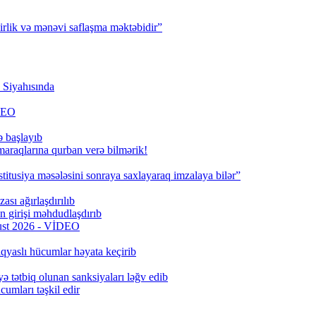
irlik və mənəvi saflaşma məktəbidir”
Siyahısında
İDEO
ə başlayıb
 maraqlarına qurban verə bilmərik!
titusiya məsələsini sonraya saxlayaraq imzalaya bilər”
ası ağırlaşdırılıb
girişi məhdudlaşdırıb
qust 2026 - VİDEO
qyaslı hücumlar həyata keçirib
ə tətbiq olunan sanksiyaları ləğv edib
umları təşkil edir