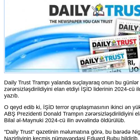
Daily Trust Trampı yalanda suçlayaraq onun bu günlər
zərərsizləşdirildiyini elan etdiyi İŞİD liderinin 2024-cü 
yazıb.
O qeyd edib ki, İŞİD terror qruplaşmasının ikinci ən yüks
ABŞ Prezidenti Donald Trampın zərərsizləşdirildiyini e
Bilal əl-Maynuki 2024-cü ilin əvvəlində öldürülüb.
"Daily Trust" qəzetinin məlumatına görə, bu barədə Ni
Nazirliyinin keçmiş nümayəndəsi Eduard Bubu bildirib.