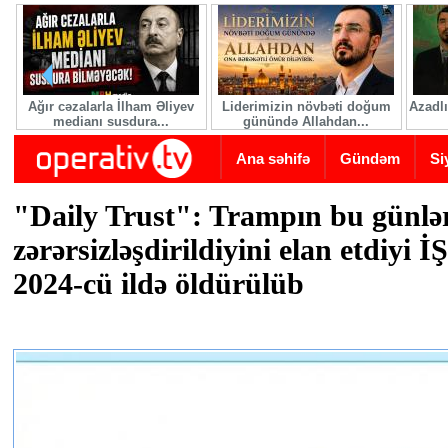
Skip to main content
Ağır cəzalarla İlham Əliyev
Liderimizin növbəti doğum
Azadlı
medianı susdura...
günündə Allahdan...
Ana səhifə
Gündəm
Si
"Daily Trust": Trampın bu günlə
zərərsizləşdirildiyini elan etdiyi İ
2024-cü ildə öldürülüb