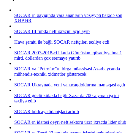
SOCAR-ın qayığında yaralananların vəziyyəti barədə son
XƏBƏR
SOCAR III rübdə neft ixracını açıqlayıb
Hava şəraiti ilə bağlı SOCAR neftçiləri təxliyə etdi
SOCAR 2007-2018-ci illərdə Gürcüstan iqtisadiyyatına 1
mlrd. dollardan çox sərmayə yatırıb
SOCAR və "Petrofac"ın birgə müəssisəsi Azərbaycanda
mühəndis-texniki xidmətlər göstərəcək
SOCAR Ukraynada yeni yanacaqdoldurma məntəqəsi açdı
SOCAR güclü küləklə bağlı Xəzərdə 700-ə yaxın işçini
təxliyə edib
SOCAR büdcəyə ödənişləri artırıb
SOCAR-ın idarəsi qeyri-neft sektoru üzrə ixracda lider olub
SOCAR-ın Tresti 27 quyuda qazma işlərini yekunlaşdırıb