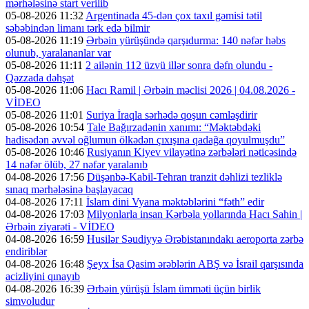
mərhələsinə start verilib
05-08-2026 11:32
Argentinada 45-dən çox taxıl gəmisi tətil
səbəbindən limanı tərk edə bilmir
05-08-2026 11:19
Ərbəin yürüşündə qarşıdurma: 140 nəfər həbs
olunub, yaralananlar var
05-08-2026 11:11
2 ailənin 112 üzvü illər sonra dəfn olundu -
Qəzzada dəhşət
05-08-2026 11:06
Hacı Ramil | Ərbəin məclisi 2026 | 04.08.2026 -
VİDEO
05-08-2026 11:01
Suriya İraqla sərhədə qoşun cəmləşdirir
05-08-2026 10:54
Tale Bağırzadənin xanımı: “Məktəbdəki
hadisədən əvvəl oğlumun ölkədən çıxışına qadağa qoyulmuşdu”
05-08-2026 10:46
Rusiyanın Kiyev vilayətinə zərbələri nəticəsində
14 nəfər ölüb, 27 nəfər yaralanıb
04-08-2026 17:56
Düşənbə-Kabil-Tehran tranzit dəhlizi tezliklə
sınaq mərhələsinə başlayacaq
04-08-2026 17:11
İslam dini Vyana məktəblərini “fəth” edir
04-08-2026 17:03
Milyonlarla insan Kərbəla yollarında Hacı Sahin |
Ərbəin ziyarəti - VİDEO
04-08-2026 16:59
Husilər Səudiyyə Ərəbistanındakı aeroporta zərbə
endiriblər
04-08-2026 16:48
Şeyx İsa Qasim ərəblərin ABŞ və İsrail qarşısında
acizliyini qınayıb
04-08-2026 16:39
Ərbəin yürüşü İslam ümməti üçün birlik
simvoludur