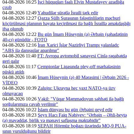
04-08-2026 16:25
İşçi hüquqları fəalı Elvin Mustafayev azadlığa
çıxıb
04-08-2026 12:49
Yəhudilər sürətlə İsraili tərk edir
04-08-2026 12:27
Qəzza Sülh Şurasının fələstinlilərin məcburi
köçürülməsi planının həyata keçirilməsi ilə bağlı İsraillə əməkdaşlığı
ifşa olunub
04-08-2026 12:22
Bu gün İmam Hüseynin (ə) Ərbəin (şəhadətinin
40-cı) günüdür - FOTO
04-08-2026 12:16
İran Xarici İşlər Nazirliyi Trampı yalanladı:
"ABŞ ilə danışıqlar aparılmır"
04-08-2026 11:40
FT: Avropa avtomobil sənayesi Çinlə rəqabətdə
geri qalır
04-08-2026 11:17
Çempionlar Liqasında pley-off mərhələsinin
püşkü atıldı
04-08-2026 10:46
İmam Hüseynin (ə) 40 Mərasimi | Ərbəin 2026 -
VİDEO
04-08-2026 10:39
Zalujnı: Ukrayna heç vaxt NATO-ya üzv
olmayacaq
04-08-2026 10:26
Vəkil: "Vüqar Məmmədovun səhhəti ilə bağlı
sorğularımıza cavab verilmir”
04-08-2026 10:22
İslam dünyası bu gün Ərbəini qeyd edir
03-08-2026 18:23
Şeyx Hacı Faiq Nəbiyev: “Ərbəin – Əhli-beytə
(ə) məvəddət, birlik və mənəvi saflaşma məktəbidir”
03-08-2026 18:19
SEPAH Hörmüz boğazı üzərində MQ-9 PUA-
sının vurulduğunu bildirir