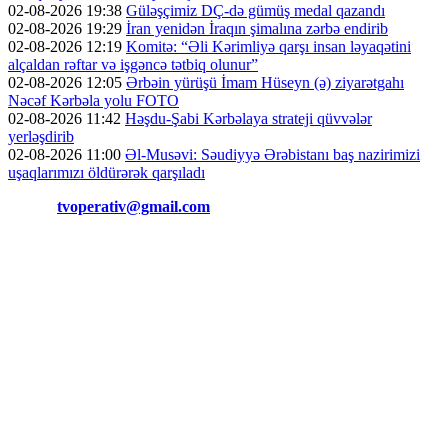
02-08-2026 19:38
Güləşçimiz DÇ-də gümüş medal qazandı
02-08-2026 19:29
İran yenidən İraqın şimalına zərbə endirib
02-08-2026 12:19
Komitə: “Əli Kərimliyə qarşı insan ləyaqətini
alçaldan rəftar və işgəncə tətbiq olunur”
02-08-2026 12:05
Ərbəin yürüşü İmam Hüseyn (ə) ziyarətgahı
Nəcəf Kərbəla yolu FOTO
02-08-2026 11:42
Həşdu-Şabi Kərbəlaya strateji qüvvələr
yerləşdirib
02-08-2026 11:00
Əl-Musəvi: Səudiyyə Ərəbistanı baş nazirimizi
uşaqlarımızı öldürərək qarşıladı
Əlaqə:
tvoperativ@gmail.com
Copyright © Operativ.tv Bütün hüquqlar qorunur!