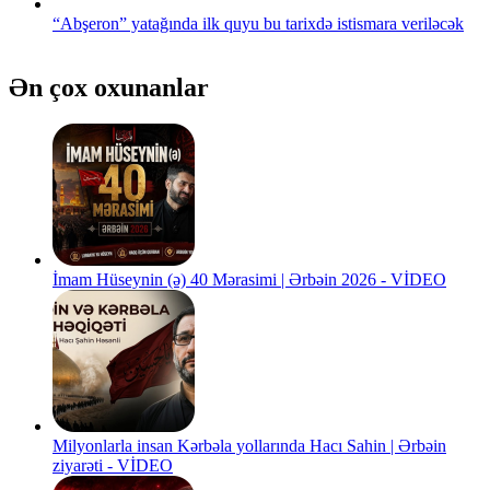
“Abşeron” yatağında ilk quyu bu tarixdə istismara veriləcək
Ən çox oxunanlar
İmam Hüseynin (ə) 40 Mərasimi | Ərbəin 2026 - VİDEO
Milyonlarla insan Kərbəla yollarında Hacı Sahin | Ərbəin
ziyarəti - VİDEO