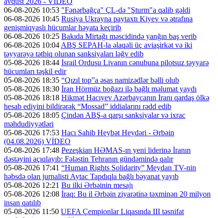
avqust 2026 - VİDEO
06-08-2026 10:53
"Fənərbağça" ÇL-də "Şturm"a qalib gəldi
06-08-2026 10:45
Rusiya Ukrayna paytaxtı Kiyev və ətrafına
genişmiqyaslı hücumlar həyata keçirib
06-08-2026 10:25
Bakıda Mirtağı məscidində yanğın baş verib
06-08-2026 10:04
ABŞ SEPAH-la əlaqəli üç aviaşirkət və iki
təyyarəyə tətbiq olunan sanksiyaları ləğv edib
05-08-2026 18:44
İsrail Ordusu Livanın cənubuna pilotsuz təyyarə
hücumları təşkil edir
05-08-2026 18:35
“Qızıl top”a əsas namizədlər bəlli olub
05-08-2026 18:30
İran Hörmüz boğazı ilə bağlı məlumat yaydı
05-08-2026 18:18
Hikmət Hacıyev Azərbaycanın İranı qardaş ölkə
hesab ediyini bildirərək “Mossad” iddialarını rədd edib
05-08-2026 18:05
Çindən ABŞ-a qarşı sanksiyalar və ixrac
məhdudiyyətləri
05-08-2026 17:53
Hacı Sahib Heybət Heydəri - Ərbəin
(04.08.2026) VİDEO
05-08-2026 17:48
Pezeşkian HƏMAS-ın yeni liderinə İranın
dəstəyini açıqlayıb: Fələstin Tehranın gündəmində qalır
05-08-2026 17:41
“Human Rights Solidarity” Meydan TV-nin
həbsdə olan jurnalisti Aytac Tapdıqla bağlı bəyanat yayıb
05-08-2026 12:21
Bu ilki Ərbəinin mesajı
05-08-2026 12:08
İraq: Bu il Ərbəin ziyarətinə təxminən 20 milyon
insan qatılıb
05-08-2026 11:50
UEFA Çempionlar Liqasında III təsnifat