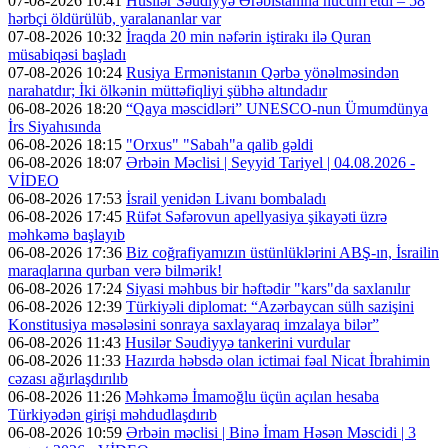
07-08-2026 10:41
Husilər Səudiyyə Ərəbistanına hücum etdi – 58
hərbçi öldürülüb, yaralananlar var
07-08-2026 10:32
İraqda 20 min nəfərin iştirakı ilə Quran
müsabiqəsi başladı
07-08-2026 10:24
Rusiya Ermənistanın Qərbə yönəlməsindən
narahatdır; İki ölkənin müttəfiqliyi şübhə altındadır
06-08-2026 18:20
“Qaya məscidləri” UNESCO-nun Ümumdünya
İrs Siyahısında
06-08-2026 18:15
"Orxus" "Sabah"a qalib gəldi
06-08-2026 18:07
Ərbəin Məclisi | Seyyid Tariyel | 04.08.2026 -
VİDEO
06-08-2026 17:53
İsrail yenidən Livanı bombaladı
06-08-2026 17:45
Rüfət Səfərovun apellyasiya şikayəti üzrə
məhkəmə başlayıb
06-08-2026 17:36
Biz coğrafiyamızın üstünlüklərini ABŞ-ın, İsrailin
maraqlarına qurban verə bilmərik!
06-08-2026 17:24
Siyasi məhbus bir həftədir "kars"da saxlanılır
06-08-2026 12:39
Türkiyəli diplomat: “Azərbaycan sülh sazişini
Konstitusiya məsələsini sonraya saxlayaraq imzalaya bilər”
06-08-2026 11:43
Husilər Səudiyyə tankerini vurdular
06-08-2026 11:33
Hazırda həbsdə olan ictimai fəal Nicat İbrahimin
cəzası ağırlaşdırılıb
06-08-2026 11:26
Məhkəmə İmamoğlu üçün açılan hesaba
Türkiyədən girişi məhdudlaşdırıb
06-08-2026 10:59
Ərbəin məclisi | Binə İmam Həsən Məscidi | 3