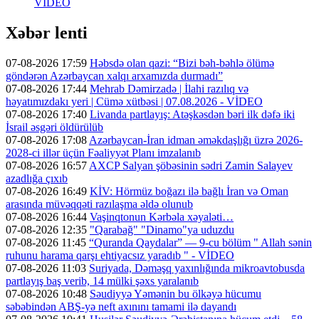
VİDEO
Xəbər lenti
07-08-2026 17:59
Həbsdə olan qazi: “Bizi bəh-bəhlə ölümə
göndərən Azərbaycan xalqı arxamızda durmadı”
07-08-2026 17:44
Mehrab Dəmirzadə | İlahi razılıq və
həyatımızdakı yeri | Cümə xütbəsi | 07.08.2026 - VİDEO
07-08-2026 17:40
Livanda partlayış: Atəşkəsdən bəri ilk dəfə iki
İsrail əsgəri öldürülüb
07-08-2026 17:08
Azərbaycan-İran idman əməkdaşlığı üzrə 2026-
2028-ci illər üçün Fəaliyyət Planı imzalanıb
07-08-2026 16:57
AXCP Salyan şöbəsinin sədri Zamin Salayev
azadlığa çıxıb
07-08-2026 16:49
KİV: Hörmüz boğazı ilə bağlı İran və Oman
arasında müvəqqəti razılaşma əldə olunub
07-08-2026 16:44
Vaşinqtonun Kərbəla xəyaləti…
07-08-2026 12:35
"Qarabağ" "Dinamo"ya uduzdu
07-08-2026 11:45
“Quranda Qaydalar” — 9-cu bölüm " Allah sənin
ruhunu harama qarşı ehtiyacsız yaradıb " - VİDEO
07-08-2026 11:03
Suriyada, Dəməşq yaxınlığında mikroavtobusda
partlayış baş verib, 14 mülki şəxs yaralanıb
07-08-2026 10:48
Səudiyyə Yəmənin bu ölkəyə hücumu
səbəbindən ABŞ-yə neft axınını tamami ilə dayandı