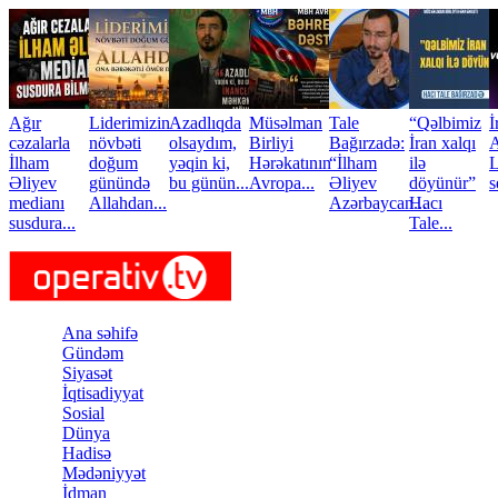
Skip to main content
Ağır
Liderimizin
Azadlıqda
Müsəlman
Tale
“Qəlbimiz
İ
cəzalarla
növbəti
olsaydım,
Birliyi
Bağırzadə:
İran xalqı
A
İlham
doğum
yəqin ki,
Hərəkatının
“İlham
ilə
L
Əliyev
günündə
bu günün...
Avropa...
Əliyev
döyünür”
s
medianı
Allahdan...
Azərbaycan...
Hacı
susdura...
Tale...
Ana səhifə
Gündəm
Siyasət
İqtisadiyyat
Sosial
Dünya
Hadisə
Mədəniyyət
İdman