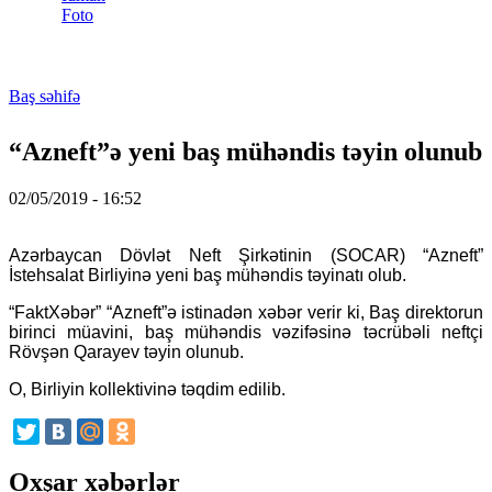
Foto
Baş səhifə
You are here
“Azneft”ə yeni baş mühəndis təyin olunub
02/05/2019 - 16:52
Azərbaycan Dövlət Neft Şirkətinin (SOCAR) “Azneft”
İstehsalat Birliyinə yeni baş mühəndis təyinatı olub.
“FaktXəbər” “Azneft”ə istinadən xəbər verir ki, Baş direktorun
birinci müavini, baş mühəndis vəzifəsinə təcrübəli neftçi
Rövşən Qarayev təyin olunub.
O, Birliyin kollektivinə təqdim edilib.
Oxşar xəbərlər