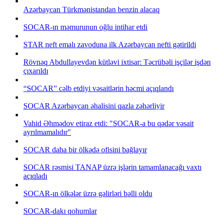
Azərbaycan Türkmənistandan benzin alacaq
SOCAR-ın məmurunun oğlu intihar etdi
STAR neft emalı zavoduna ilk Azərbaycan nefti gətirildi
Rövnəq Abdullayevdən kütləvi ixtisar: Təcrübəli işçilər işdən
çıxarıldı
“SOCAR” cəlb etdiyi vəsaitlərin həcmi açıqlandı
SOCAR Azərbaycan əhalisini qazla zəhərliyir
Vahid Əhmədov etiraz etdi: "SOCAR-a bu qədər vəsait
ayrılmamalıdır"
SOCAR daha bir ölkədə ofisini bağlayır
SOCAR rəsmisi TANAP üzrə işlərin tamamlanacağı vaxtı
açıqladı
SOCAR-ın ölkələr üzrə gəlirləri bəlli oldu
SOCAR-dakı qohumlar