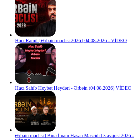
Hacı Ramil | Ərbəin məclisi 2026 | 04.08.2026 - VİDEO
Hacı Sahib Heybət Heydəri - Ərbəin (04.08.2026) VİDEO
Ərbəin məclisi | Binə İmam Həsən Məscidi | 3 avqust 2026 -