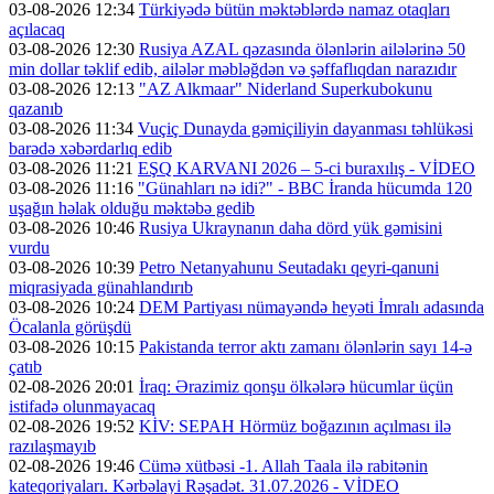
03-08-2026 12:34
Türkiyədə bütün məktəblərdə namaz otaqları
açılacaq
03-08-2026 12:30
Rusiya AZAL qəzasında ölənlərin ailələrinə 50
min dollar təklif edib, ailələr məbləğdən və şəffaflıqdan narazıdır
03-08-2026 12:13
"AZ Alkmaar" Niderland Superkubokunu
qazanıb
03-08-2026 11:34
Vuçiç Dunayda gəmiçiliyin dayanması təhlükəsi
barədə xəbərdarlıq edib
03-08-2026 11:21
EŞQ KARVANI 2026 – 5-ci buraxılış - VİDEO
03-08-2026 11:16
"Günahları nə idi?" - BBC İranda hücumda 120
uşağın həlak olduğu məktəbə gedib
03-08-2026 10:46
Rusiya Ukraynanın daha dörd yük gəmisini
vurdu
03-08-2026 10:39
Petro Netanyahunu Seutadakı qeyri-qanuni
miqrasiyada günahlandırıb
03-08-2026 10:24
DEM Partiyası nümayəndə heyəti İmralı adasında
Öcalanla görüşdü
03-08-2026 10:15
Pakistanda terror aktı zamanı ölənlərin sayı 14-ə
çatıb
02-08-2026 20:01
İraq: Ərazimiz qonşu ölkələrə hücumlar üçün
istifadə olunmayacaq
02-08-2026 19:52
KİV: SEPAH Hörmüz boğazının açılması ilə
razılaşmayıb
02-08-2026 19:46
Cümə xütbəsi -1. Allah Taala ilə rabitənin
kateqoriyaları. Kərbəlayi Rəşadət. 31.07.2026 - VİDEO