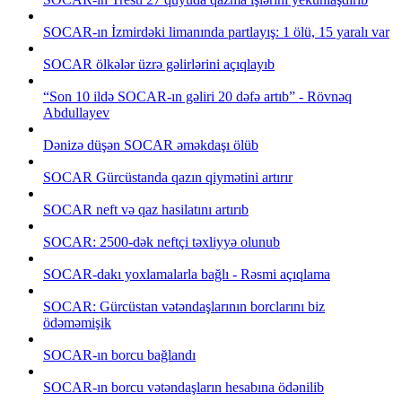
SOCAR-ın İzmirdəki limanında partlayış: 1 ölü, 15 yaralı var
SOCAR ölkələr üzrə gəlirlərini açıqlayıb
“Son 10 ildə SOCAR-ın gəliri 20 dəfə artıb” - Rövnəq
Abdullayev
Dənizə düşən SOCAR əməkdaşı ölüb
SOCAR Gürcüstanda qazın qiymətini artırır
SOCAR neft və qaz hasilatını artırıb
SOCAR: 2500-dək neftçi təxliyyə olunub
SOCAR-dakı yoxlamalarla bağlı - Rəsmi açıqlama
SOCAR: Gürcüstan vətəndaşlarının borclarını biz
ödəməmişik
SOCAR-ın borcu bağlandı
SOCAR-ın borcu vətəndaşların hesabına ödənilib