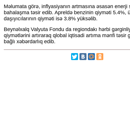
Məlumata görə, inflyasiyanın artmasına əsasən enerji 
bahalaşma təsir edib. Apreldə benzinin qiyməti 5.4%, 
daşıyıcılarının qiyməti isə 3.8% yüksəlib.
Beynəlxalq Valyuta Fondu da regiondakı hərbi gərginliy
qiymətlərini artıraraq qlobal iqtisadi artıma mənfi təsir g
bağlı xəbərdarlıq edib.