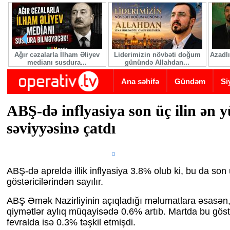
Skip to main content
Ağır cəzalarla İlham Əliyev
Liderimizin növbəti doğum
Azadlı
medianı susdura...
günündə Allahdan...
Ana səhifə
Gündəm
Si
ABŞ-də inflyasiya son üç ilin ən 
səviyyəsinə çatdı
ABŞ-də apreldə illik inflyasiya 3.8% olub ki, bu da son 
göstəricilərindən sayılır.
ABŞ Əmək Nazirliyinin açıqladığı məlumatlara əsasən,
qiymətlər aylıq müqayisədə 0.6% artıb. Martda bu göst
fevralda isə 0.3% təşkil etmişdi.