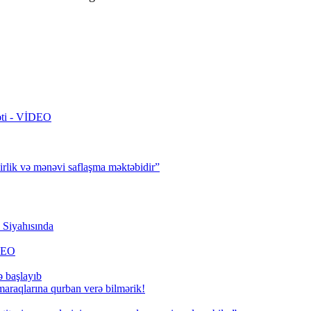
rəti - VİDEO
irlik və mənəvi saflaşma məktəbidir”
Siyahısında
İDEO
ə başlayıb
 maraqlarına qurban verə bilmərik!