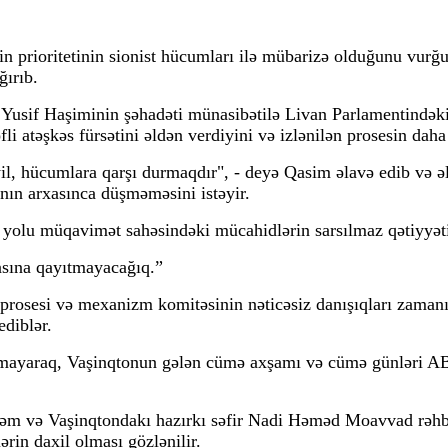
 prioritetinin sionist hücumları ilə mübarizə olduğunu vurğ
ğırıb.
n Yusif Haşiminin şəhadəti münasibətilə Livan Parlamentində
 atəşkəs fürsətini əldən verdiyini və izlənilən prosesin daha
yil, hücumlara qarşı durmaqdır", - deyə Qasim əlavə edib və 
ının arxasınca düşməməsini istəyir.
yolu müqavimət sahəsindəki mücahidlərin sarsılmaz qətiyyəti v
masına qayıtmayacağıq.”
prosesi və mexanizm komitəsinin nəticəsiz danışıqları zamanı 
ediblər.
xmayaraq, Vaşinqtonun gələn cümə axşamı və cümə günləri ABŞ-
əm və Vaşinqtondakı hazırkı səfir Nadi Həməd Moavvad rəhb
rin daxil olması gözlənilir.