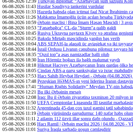
06-08-2026 12:39
Türkiyəli diplomat: “Azərbaycan sülh sazişini Kons
06-08-2026 11:43
Husilər Səudiyyə tankerini vurdular
06-08-2026 11:33
Hazırda həbsdə olan ictimai fəal Nicat İbrahimin cəz
06-08-2026 11:26
Məhkəmə İmamoğlu üçün açılan hesaba Türkiyədən 
06-08-2026 10:59
Ərbəin məclisi | Binə İmam Həsən Məscidi | 3 av
06-08-2026 10:53
"Fənərbağça" ÇL-də "Şturm"a qalib gəldi
06-08-2026 10:45
Rusiya Ukrayna paytaxtı Kiyev və ətrafına genişmi
06-08-2026 10:25
Bakıda Mirtağı məscidində yanğın baş verib
06-08-2026 10:04
ABŞ SEPAH-la əlaqəli üç aviaşirkət və iki təyyarəy
05-08-2026 18:44
İsrail Ordusu Livanın cənubuna pilotsuz təyyarə hüc
05-08-2026 18:35
“Qızıl top”a əsas namizədlər bəlli olub
05-08-2026 18:30
İran Hörmüz boğazı ilə bağlı məlumat yaydı
05-08-2026 18:18
Hikmət Hacıyev Azərbaycanın İranı qardaş ölkə hes
05-08-2026 18:05
Çindən ABŞ-a qarşı sanksiyalar və ixrac məhdudiyy
05-08-2026 17:53
Hacı Sahib Heybət Heydəri - Ərbəin (04.08.202
05-08-2026 17:48
Pezeşkian HƏMAS-ın yeni liderinə İranın dəstəyini
05-08-2026 17:41
“Human Rights Solidarity” Meydan TV-nin həbsdə o
05-08-2026 12:21
Bu ilki Ərbəinin mesajı
05-08-2026 12:08
İraq: Bu il Ərbəin ziyarətinə təxminən 20 milyon in
05-08-2026 11:50
UEFA Çempionlar Liqasında III təsnifat mərhələsinə
05-08-2026 11:32
Argentinada 45-dən çox taxıl gəmisi tətil səbəbində
05-08-2026 11:19
Ərbəin yürüşündə qarşıdurma: 140 nəfər həbs olunu
05-08-2026 11:11
2 ailənin 112 üzvü illər sonra dəfn olundu - Qəzzad
05-08-2026 11:06
Hacı Ramil | Ərbəin məclisi 2026 | 04.08.2026 -
05-08-2026 11:01
Suriya İraqla sərhədə qoşun cəmləşdirir