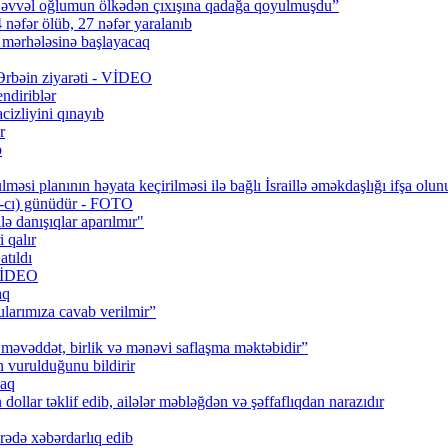
 əvvəl oğlumun ölkədən çıxışına qadağa qoyulmuşdu”
 nəfər ölüb, 27 nəfər yaralanıb
q mərhələsinə başlayacaq
 Ərbəin ziyarəti - VİDEO
ndiriblər
cizliyini qınayıb
r
b
məsi planının həyata keçirilməsi ilə bağlı İsraillə əməkdaşlığı ifşa olun
0-cı) günüdür - FOTO
lə danışıqlar aparılmır"
 qalır
tıldı
 VİDEO
aq
larımıza cavab verilmir”
məvəddət, birlik və mənəvi saflaşma məktəbidir”
urulduğunu bildirir
caq
ollar təklif edib, ailələr məbləğdən və şəffaflıqdan narazıdır
rədə xəbərdarlıq edib