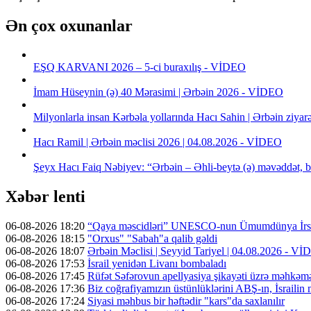
Ən çox oxunanlar
EŞQ KARVANI 2026 – 5-ci buraxılış - VİDEO
İmam Hüseynin (ə) 40 Mərasimi | Ərbəin 2026 - VİDEO
Milyonlarla insan Kərbəla yollarında Hacı Sahin | Ərbəin ziya
Hacı Ramil | Ərbəin məclisi 2026 | 04.08.2026 - VİDEO
Şeyx Hacı Faiq Nəbiyev: “Ərbəin – Əhli-beytə (ə) məvəddət, b
Xəbər lenti
06-08-2026 18:20
“Qaya məscidləri” UNESCO-nun Ümumdünya İrs 
06-08-2026 18:15
"Orxus" "Sabah"a qalib gəldi
06-08-2026 18:07
Ərbəin Məclisi | Seyyid Tariyel | 04.08.2026 - V
06-08-2026 17:53
İsrail yenidən Livanı bombaladı
06-08-2026 17:45
Rüfət Səfərovun apellyasiya şikayəti üzrə məhkəm
06-08-2026 17:36
Biz coğrafiyamızın üstünlüklərini ABŞ-ın, İsrailin
06-08-2026 17:24
Siyasi məhbus bir həftədir "kars"da saxlanılır