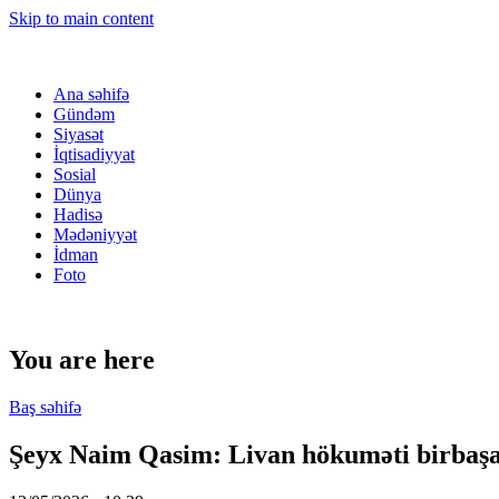
Skip to main content
Ana səhifə
Gündəm
Siyasət
İqtisadiyyat
Sosial
Dünya
Hadisə
Mədəniyyət
İdman
Foto
You are here
Baş səhifə
Şeyx Naim Qasim: Livan hökuməti birbaşa 