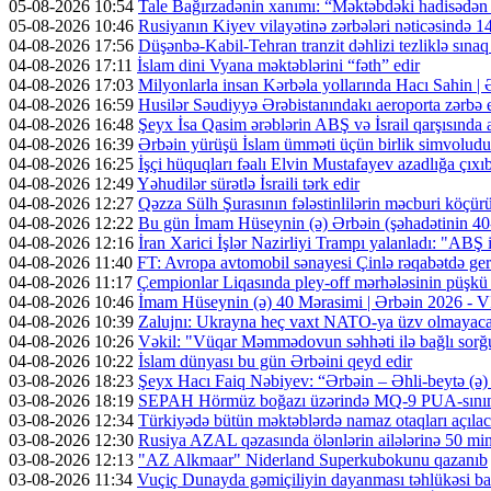
05-08-2026 10:54
Tale Bağırzadənin xanımı: “Məktəbdəki hadisədən
05-08-2026 10:46
Rusiyanın Kiyev vilayətinə zərbələri nəticəsində 14
04-08-2026 17:56
Düşənbə-Kabil-Tehran tranzit dəhlizi tezliklə sına
04-08-2026 17:11
İslam dini Vyana məktəblərini “fəth” edir
04-08-2026 17:03
Milyonlarla insan Kərbəla yollarında Hacı Sahin |
04-08-2026 16:59
Husilər Səudiyyə Ərəbistanındakı aeroporta zərbə e
04-08-2026 16:48
Şeyx İsa Qasim ərəblərin ABŞ və İsrail qarşısında a
04-08-2026 16:39
Ərbəin yürüşü İslam ümməti üçün birlik simvoludu
04-08-2026 16:25
İşçi hüquqları fəalı Elvin Mustafayev azadlığa çıxı
04-08-2026 12:49
Yəhudilər sürətlə İsraili tərk edir
04-08-2026 12:27
Qəzza Sülh Şurasının fələstinlilərin məcburi köçürül
04-08-2026 12:22
Bu gün İmam Hüseynin (ə) Ərbəin (şəhadətinin 4
04-08-2026 12:16
İran Xarici İşlər Nazirliyi Trampı yalanladı: "ABŞ i
04-08-2026 11:40
FT: Avropa avtomobil sənayesi Çinlə rəqabətdə geri
04-08-2026 11:17
Çempionlar Liqasında pley-off mərhələsinin püşkü a
04-08-2026 10:46
İmam Hüseynin (ə) 40 Mərasimi | Ərbəin 2026 -
04-08-2026 10:39
Zalujnı: Ukrayna heç vaxt NATO-ya üzv olmayac
04-08-2026 10:26
Vəkil: "Vüqar Məmmədovun səhhəti ilə bağlı sorğu
04-08-2026 10:22
İslam dünyası bu gün Ərbəini qeyd edir
03-08-2026 18:23
Şeyx Hacı Faiq Nəbiyev: “Ərbəin – Əhli-beytə (ə) 
03-08-2026 18:19
SEPAH Hörmüz boğazı üzərində MQ-9 PUA-sının v
03-08-2026 12:34
Türkiyədə bütün məktəblərdə namaz otaqları açıla
03-08-2026 12:30
Rusiya AZAL qəzasında ölənlərin ailələrinə 50 min d
03-08-2026 12:13
"AZ Alkmaar" Niderland Superkubokunu qazanıb
03-08-2026 11:34
Vuçiç Dunayda gəmiçiliyin dayanması təhlükəsi ba