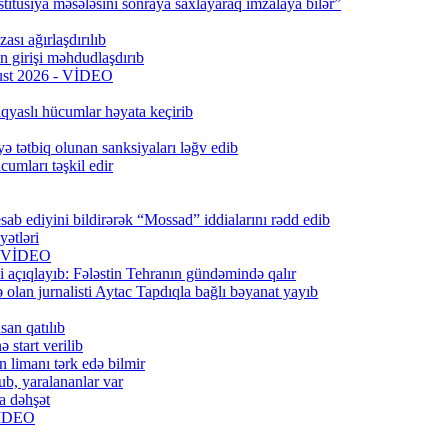
titusiya məsələsini sonraya saxlayaraq imzalaya bilər”
ası ağırlaşdırılıb
girişi məhdudlaşdırıb
qust 2026 - VİDEO
qyaslı hücumlar həyata keçirib
ə tətbiq olunan sanksiyaları ləğv edib
umları təşkil edir
ab ediyini bildirərək “Mossad” iddialarını rədd edib
ətləri
6) VİDEO
 açıqlayıb: Fələstin Tehranın gündəmində qalır
lan jurnalisti Aytac Tapdıqla bağlı bəyanat yayıb
san qatılıb
 start verilib
n limanı tərk edə bilmir
b, yaralananlar var
a dəhşət
 VİDEO