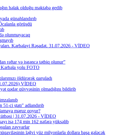
ağın həlak olduğu məktəbə gedib
iyada günahlandırıb
Öcalanla görüşdü
tıb
fadə olunmayacaq
aşmayıb
riyaları. Kərbəlayi Rəşadət. 31.07.2026 - VİDEO
dan rəftar və işgəncə tətbiq olunur”
f Kərbəla yolu FOTO
larımızı öldürərək qarşıladı
(31.07.2026) VİDEO
yət qədər qüvvəsinin olmadığını bildirib
 imzalanıb
51-ci ştatı" adlandırıb
oxlamaya məruz qoyur?
 xütbəsi | 31.07.2026 - VİDEO
sayı isə 174 min 162 nəfərə yüksəlib
şulan zəvvarlar
qaviləsinin ləğvi yüz milyonlarla dollara başa gələcək