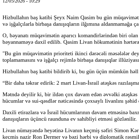
12/05/2026 - 10:29
Hizbullahın baş katibi Şeyx Naim Qasim bu gün müqavimətin
və işğalçılarla birbaşa danışıqların ilğımına aldanmamağa ça
O, bəyanatı müqavimətin aparıcı komandirlərindən biri ola
bəyannaməyə daxil edilib. Qasim Livan hökumətinin hərtərəfli
"Bu gün müqavimətin prioriteti ikinci dərəcəli məsələlər de
toplamamasını və işğalçı rejimlə birbaşa danışıqlar illüziyas
Hizbullahın baş katibi bildirib ki, bu gün üçün mümkün həll 
“Bir daha təkrar edirik: 2 mart Livan-İsrail atəşkəs razılaş
Mətndə deyilir ki, bir ildən çox davam edən əvvəlki atəşkəs 
hücumlar və sui-qəsdlər nəticəsində çoxsaylı livanlını şəhid 
Daxili etirazlara və İsrail hücumlarının davam etməsinə ba
danışıqların üçüncü raunduna ev sahibliyi etməsi gözlənilir.
Livan nümayəndə heyətinə Livanın keçmiş səfiri Simon Kər
keçmiş nazir Ron Dermer və bəzi hərbi və diplomatik rəsmilə