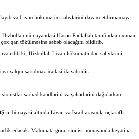
ulayıb və Livan hökumətini səhvlərini davam etdirməməyə
ki Hizbullah nümayəndəsi Həsən Fədlallah tərəfindən oxunan
 çox qan tökülməsinə səbəb olacağını bildirib.
əlavə edib ki, Hizbullah Livan hökumətindən səhvlərini
ə xalqın sarsılmaz iradəsi ilə səbridir.
sionistlər sərhəd kəndlərini və şəhərlərini dağıdarkən
ın himayəsi altında Livan və İsrail arasında üçtərəfli
ərlik edəcək. Məlumata görə, sionist nümayəndə heyətinə