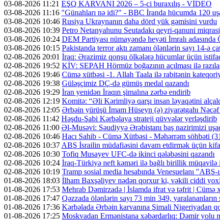
03-08-2026 11:21
EŞQ KARVANI 2026 – 5-ci buraxılış - VİDEO
03-08-2026 11:16
"Günahları nə idi?" - BBC İranda hücumda 120 uş
03-08-2026 10:46
Rusiya Ukraynanın daha dörd yük gəmisini vurdu
03-08-2026 10:39
Petro Netanyahunu Seutadakı qeyri-qanuni miqras
03-08-2026 10:24
DEM Partiyası nümayəndə heyəti İmralı adasında 
03-08-2026 10:15
Pakistanda terror aktı zamanı ölənlərin sayı 14-ə ça
02-08-2026 20:01
İraq: Ərazimiz qonşu ölkələrə hücumlar üçün isti
02-08-2026 19:52
KİV: SEPAH Hörmüz boğazının açılması ilə razıl
02-08-2026 19:46
Cümə xütbəsi -1. Allah Taala ilə rabitənin kateqo
02-08-2026 19:38
Güləşçimiz DÇ-də gümüş medal qazandı
02-08-2026 19:29
İran yenidən İraqın şimalına zərbə endirib
02-08-2026 12:19
Komitə: “Əli Kərimliyə qarşı insan ləyaqətini alçal
02-08-2026 12:05
Ərbəin yürüşü İmam Hüseyn (ə) ziyarətgahı Nəcə
02-08-2026 11:42
Həşdu-Şabi Kərbəlaya strateji qüvvələr yerləşdirib
02-08-2026 11:00
Əl-Musəvi: Səudiyyə Ərəbistanı baş nazirimizi uşaq
02-08-2026 10:46
Hacı Sahib - Cümə Xütbəsi - Məhərrəm söhbəti 
02-08-2026 10:37
ABŞ İsrailin müdafiəsini davam etdirmək üçün kifa
02-08-2026 10:30
Tofiq Musayev UFC-də ikinci qələbəsini qazandı
02-08-2026 10:24
İraq-Türkiyə neft kəməri ilə bağlı birillik müqavilə
02-08-2026 10:19
Tramp sosial media hesabında Venesuelanı "ABŞ-ın 
01-08-2026 18:03
İlham Baxşəliyev nədən qorxur ki, vəkili ciddi y
01-08-2026 17:53
Mehrab Dəmirzadə | İslamda ifrat və təfrit | Cümə
01-08-2026 17:47
Qəzzada ölənlərin sayı 73 min 349, yaralananların 
01-08-2026 17:36
Kərbəlada Ərbəin karvanına Şimali Nigeriyadan qo
01-08-2026 17:25
Moskvadan Ermənistana xəbərdarlıq: Dəmir yolu mü