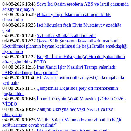
04-08-2026 16:48
Şeyx İsa Qasim ərəblərin ABŞ və İsrail qarşısında
acizliyini qınayıb
04-08-2026 16:39
Ərbəin yürüşü İslam ümməti üçün birlik
simvoludur
04-08-2026 16:25
İşçi hüquqları fəalı Elvin Mustafayev azadlığa
çıxıb
04-08-2026 12:49
Yəhudilər sürətlə İsraili tərk edir
04-08-2026 12:27
Qəzza Sülh Şurasının fələstinlilərin məcburi
köçürülməsi planının həyata keçirilməsi ilə bağlı İsraillə əməkdaşlığı
ifşa olunub
04-08-2026 12:22
Bu gün İmam Hüseynin (ə) Ərbəin (şəhadətinin
40-cı) günüdür - FOTO
04-08-2026 12:16
İran Xarici İşlər Nazirliyi Trampı yalanladı:
"ABŞ ilə danışıqlar aparılmır"
04-08-2026 11:40
FT: Avropa avtomobil sənayesi Çinlə rəqabətdə
geri qalır
04-08-2026 11:17
Çempionlar Liqasında pley-off mərhələsinin
püşkü atıldı
04-08-2026 10:46
İmam Hüseynin (ə) 40 Mərasimi | Ərbəin 2026 -
VİDEO
04-08-2026 10:39
Zalujnı: Ukrayna heç vaxt NATO-ya üzv
olmayacaq
04-08-2026 10:26
Vəkil: "Vüqar Məmmədovun səhhəti ilə bağlı
sorğularımıza cavab verilmir”
04-08-2026 10:22
İslam dünyası bu gün Ərbəini qeyd edir