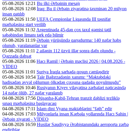
05-08-2026 12:21
Bu ilki Ərbəinin mesajı
05-08-2026 12:08
İraq: Bu il Ərbəin ziyarətinə təxminən 20 milyon
insan qatılıb
05-08-2026 11:50
UEFA Çempionlar Liqasında III təsnifat
mərhələsinə start verilib
05-08-2026 11:32
Argentinada 45-dən çox taxıl gəmisi tətil
səbəbindən limanı tərk edə bilmir
05-08-2026 11:19
Ərbəin yürüşündə qarşıdurma: 140 nəfər həbs
olunub, yaralananlar var
05-08-2026 11:11
2 ailənin 112 üzvü illər sonra dəfn olundu -
Qəzzada dəhşət
05-08-2026 11:06
Hacı Ramil | Ərbəin məclisi 2026 | 04.08.2026 -
VİDEO
05-08-2026 11:01
Suriya İraqla sərhədə qoşun cəmləşdirir
05-08-2026 10:54
Tale Bağırzadənin xanımı: “Məktəbdəki
hadisədən əvvəl oğlumun ölkədən çıxışına qadağa qoyulmuşdu”
05-08-2026 10:46
Rusiyanın Kiyev vilayətinə zərbələri nəticəsində
14 nəfər ölüb, 27 nəfər yaralanıb
04-08-2026 17:56
Düşənbə-Kabil-Tehran tranzit dəhlizi tezliklə
sınaq mərhələsinə başlayacaq
04-08-2026 17:11
İslam dini Vyana məktəblərini “fəth” edir
04-08-2026 17:03
Milyonlarla insan Kərbəla yollarında Hacı Sahin |
Ərbəin ziyarəti - VİDEO
04-08-2026 16:59
Husilər Səudiyyə Ərəbistanındakı aeroporta zərbə
endiriblər