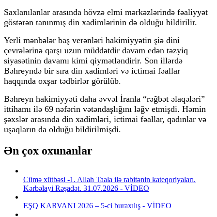
Saxlanılanlar arasında hövzə elmi mərkəzlərində fəaliyyət
göstərən tanınmış din xadimlərinin də olduğu bildirilir.
Yerli mənbələr baş verənləri hakimiyyətin şiə dini
çevrələrinə qarşı uzun müddətdir davam edən təzyiq
siyasətinin davamı kimi qiymətləndirir. Son illərdə
Bəhreyndə bir sıra din xadimləri və ictimai fəallar
haqqında oxşar tədbirlər görülüb.
Bəhreyn hakimiyyəti daha əvvəl İranla “rəğbət əlaqələri”
ittihamı ilə 69 nəfərin vətəndaşlığını ləğv etmişdi. Həmin
şəxslər arasında din xadimləri, ictimai fəallar, qadınlar və
uşaqların da olduğu bildirilmişdi.
Ən çox oxunanlar
Cümə xütbəsi -1. Allah Taala ilə rabitənin kateqoriyaları.
Kərbəlayi Rəşadət. 31.07.2026 - VİDEO
EŞQ KARVANI 2026 – 5-ci buraxılış - VİDEO