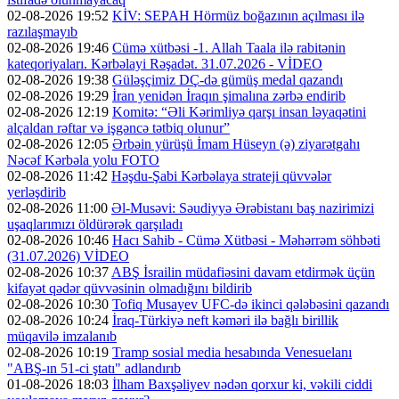
02-08-2026 19:52
KİV: SEPAH Hörmüz boğazının açılması ilə
razılaşmayıb
02-08-2026 19:46
Cümə xütbəsi -1. Allah Taala ilə rabitənin
kateqoriyaları. Kərbəlayi Rəşadət. 31.07.2026 - VİDEO
02-08-2026 19:38
Güləşçimiz DÇ-də gümüş medal qazandı
02-08-2026 19:29
İran yenidən İraqın şimalına zərbə endirib
02-08-2026 12:19
Komitə: “Əli Kərimliyə qarşı insan ləyaqətini
alçaldan rəftar və işgəncə tətbiq olunur”
02-08-2026 12:05
Ərbəin yürüşü İmam Hüseyn (ə) ziyarətgahı
Nəcəf Kərbəla yolu FOTO
02-08-2026 11:42
Həşdu-Şabi Kərbəlaya strateji qüvvələr
yerləşdirib
02-08-2026 11:00
Əl-Musəvi: Səudiyyə Ərəbistanı baş nazirimizi
uşaqlarımızı öldürərək qarşıladı
02-08-2026 10:46
Hacı Sahib - Cümə Xütbəsi - Məhərrəm söhbəti
(31.07.2026) VİDEO
02-08-2026 10:37
ABŞ İsrailin müdafiəsini davam etdirmək üçün
kifayət qədər qüvvəsinin olmadığını bildirib
02-08-2026 10:30
Tofiq Musayev UFC-də ikinci qələbəsini qazandı
02-08-2026 10:24
İraq-Türkiyə neft kəməri ilə bağlı birillik
müqavilə imzalanıb
02-08-2026 10:19
Tramp sosial media hesabında Venesuelanı
"ABŞ-ın 51-ci ştatı" adlandırıb
01-08-2026 18:03
İlham Baxşəliyev nədən qorxur ki, vəkili ciddi