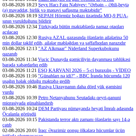
03-08-2026 18:23
Şeyx Hacı Faiq Nəbiyev: “Ərbəin – Əhli-beytə
(ə) məvəddət, birlik və mənəvi saflaşma məktəbidir”
03-08-2026 18:19
SEPAH Hörmüz boğazı üzərində MQ-9 PUA-
sının vurulduğunu bildirir
03-08-2026 12:34
Türkiyədə bütün məktəblərdə namaz otaqları
açılacaq
03-08-2026 12:30
Rusiya AZAL qəzasında ölənlərin ailələrinə 50
min dollar təklif edib, ailələr məbləğdən və şəffaflıqdan narazıdır
03-08-2026 12:13
"AZ Alkmaar" Niderland Superkubokunu
qazanıb
03-08-2026 11:34
Vuçiç Dunayda gəmiçiliyin dayanması təhlükəsi
barədə xəbərdarlıq edib
03-08-2026 11:21
EŞQ KARVANI 2026 – 5-ci buraxılış - VİDEO
03-08-2026 11:16
"Günahları nə idi?" - BBC İranda hücumda 120
uşağın həlak olduğu məktəbə gedib
03-08-2026 10:46
Rusiya Ukraynanın daha dörd yük gəmisini
vurdu
03-08-2026 10:39
Petro Netanyahunu Seutadakı qeyri-qanuni
miqrasiyada günahlandırıb
03-08-2026 10:24
DEM Partiyası nümayəndə heyəti İmralı adasında
Öcalanla görüşdü
03-08-2026 10:15
Pakistanda terror aktı zamanı ölənlərin sayı 14-ə
çatıb
02-08-2026 20:01
İraq: Ərazimiz qonşu ölkələrə hücumlar üçün
istifadə olunmayacaq