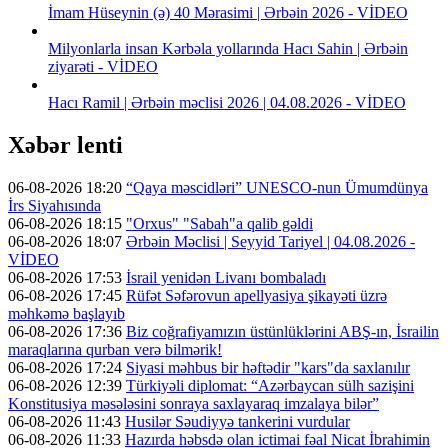
İmam Hüseynin (ə) 40 Mərasimi | Ərbəin 2026 - VİDEO
Milyonlarla insan Kərbəla yollarında Hacı Sahin | Ərbəin
ziyarəti - VİDEO
Hacı Ramil | Ərbəin məclisi 2026 | 04.08.2026 - VİDEO
Xəbər lenti
06-08-2026 18:20
“Qaya məscidləri” UNESCO-nun Ümumdünya
İrs Siyahısında
06-08-2026 18:15
"Orxus" "Sabah"a qalib gəldi
06-08-2026 18:07
Ərbəin Məclisi | Seyyid Tariyel | 04.08.2026 -
VİDEO
06-08-2026 17:53
İsrail yenidən Livanı bombaladı
06-08-2026 17:45
Rüfət Səfərovun apellyasiya şikayəti üzrə
məhkəmə başlayıb
06-08-2026 17:36
Biz coğrafiyamızın üstünlüklərini ABŞ-ın, İsrailin
maraqlarına qurban verə bilmərik!
06-08-2026 17:24
Siyasi məhbus bir həftədir "kars"da saxlanılır
06-08-2026 12:39
Türkiyəli diplomat: “Azərbaycan sülh sazişini
Konstitusiya məsələsini sonraya saxlayaraq imzalaya bilər”
06-08-2026 11:43
Husilər Səudiyyə tankerini vurdular
06-08-2026 11:33
Hazırda həbsdə olan ictimai fəal Nicat İbrahimin