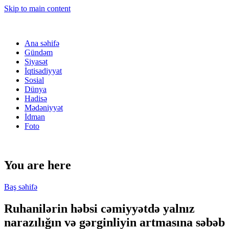
Skip to main content
Ana səhifə
Gündəm
Siyasət
İqtisadiyyat
Sosial
Dünya
Hadisə
Mədəniyyət
İdman
Foto
You are here
Baş səhifə
Ruhanilərin həbsi cəmiyyətdə yalnız
narazılığın və gərginliyin artmasına səbəb