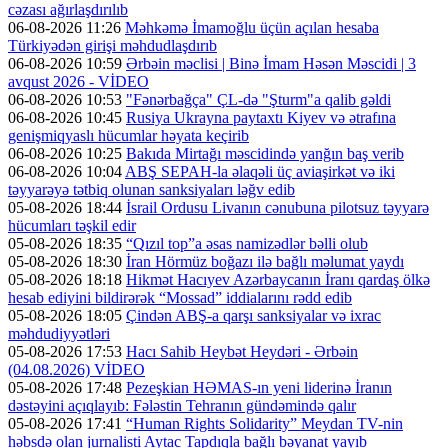
cəzası ağırlaşdırılıb
06-08-2026 11:26
Məhkəmə İmamoğlu üçün açılan hesaba
Türkiyədən girişi məhdudlaşdırıb
06-08-2026 10:59
Ərbəin məclisi | Binə İmam Həsən Məscidi | 3
avqust 2026 - VİDEO
06-08-2026 10:53
"Fənərbağça" ÇL-də "Şturm"a qalib gəldi
06-08-2026 10:45
Rusiya Ukrayna paytaxtı Kiyev və ətrafına
genişmiqyaslı hücumlar həyata keçirib
06-08-2026 10:25
Bakıda Mirtağı məscidində yanğın baş verib
06-08-2026 10:04
ABŞ SEPAH-la əlaqəli üç aviaşirkət və iki
təyyarəyə tətbiq olunan sanksiyaları ləğv edib
05-08-2026 18:44
İsrail Ordusu Livanın cənubuna pilotsuz təyyarə
hücumları təşkil edir
05-08-2026 18:35
“Qızıl top”a əsas namizədlər bəlli olub
05-08-2026 18:30
İran Hörmüz boğazı ilə bağlı məlumat yaydı
05-08-2026 18:18
Hikmət Hacıyev Azərbaycanın İranı qardaş ölkə
hesab ediyini bildirərək “Mossad” iddialarını rədd edib
05-08-2026 18:05
Çindən ABŞ-a qarşı sanksiyalar və ixrac
məhdudiyyətləri
05-08-2026 17:53
Hacı Sahib Heybət Heydəri - Ərbəin
(04.08.2026) VİDEO
05-08-2026 17:48
Pezeşkian HƏMAS-ın yeni liderinə İranın
dəstəyini açıqlayıb: Fələstin Tehranın gündəmində qalır
05-08-2026 17:41
“Human Rights Solidarity” Meydan TV-nin
həbsdə olan jurnalisti Aytac Tapdıqla bağlı bəyanat yayıb