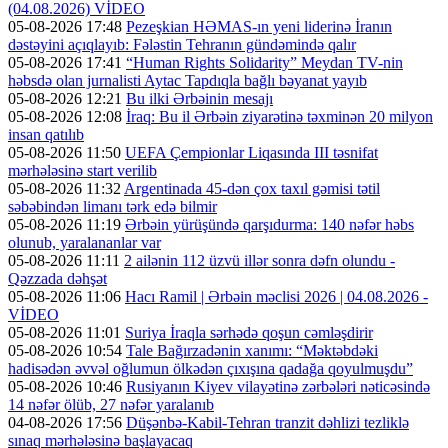
(04.08.2026) VİDEO
05-08-2026 17:48
Pezeşkian HƏMAS-ın yeni liderinə İranın
dəstəyini açıqlayıb: Fələstin Tehranın gündəmində qalır
05-08-2026 17:41
“Human Rights Solidarity” Meydan TV-nin
həbsdə olan jurnalisti Aytac Tapdıqla bağlı bəyanat yayıb
05-08-2026 12:21
Bu ilki Ərbəinin mesajı
05-08-2026 12:08
İraq: Bu il Ərbəin ziyarətinə təxminən 20 milyon
insan qatılıb
05-08-2026 11:50
UEFA Çempionlar Liqasında III təsnifat
mərhələsinə start verilib
05-08-2026 11:32
Argentinada 45-dən çox taxıl gəmisi tətil
səbəbindən limanı tərk edə bilmir
05-08-2026 11:19
Ərbəin yürüşündə qarşıdurma: 140 nəfər həbs
olunub, yaralananlar var
05-08-2026 11:11
2 ailənin 112 üzvü illər sonra dəfn olundu -
Qəzzada dəhşət
05-08-2026 11:06
Hacı Ramil | Ərbəin məclisi 2026 | 04.08.2026 -
VİDEO
05-08-2026 11:01
Suriya İraqla sərhədə qoşun cəmləşdirir
05-08-2026 10:54
Tale Bağırzadənin xanımı: “Məktəbdəki
hadisədən əvvəl oğlumun ölkədən çıxışına qadağa qoyulmuşdu”
05-08-2026 10:46
Rusiyanın Kiyev vilayətinə zərbələri nəticəsində
14 nəfər ölüb, 27 nəfər yaralanıb
04-08-2026 17:56
Düşənbə-Kabil-Tehran tranzit dəhlizi tezliklə
sınaq mərhələsinə başlayacaq