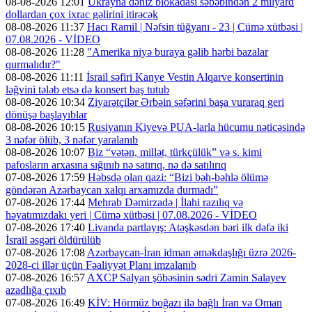
08-08-2026 12:01
Ukrayna dəniz blokadası səbəbindən 2 milyard
dollardan çox ixrac gəlirini itirəcək
08-08-2026 11:37
Hacı Ramil | Nəfsin tüğyanı - 23 | Cümə xütbəsi |
07.08.2026 - VİDEO
08-08-2026 11:28
"Amerika niyə buraya gəlib hərbi bazalar
qurmalıdır?"
08-08-2026 11:11
İsrail səfiri Kanye Vestin Alqarve konsertinin
ləğvini tələb etsə də konsert baş tutub
08-08-2026 10:34
Ziyarətçilər Ərbəin səfərini başa vuraraq geri
dönüşə başlayıblar
08-08-2026 10:15
Rusiyanın Kiyevə PUA-larla hücumu nəticəsində
3 nəfər ölüb, 3 nəfər yaralanıb
08-08-2026 10:07
Biz “vətən, millət, türkçülük” və s. kimi
pafosların arxasına sığınıb nə satırıq, nə də satılırıq
07-08-2026 17:59
Həbsdə olan qazi: “Bizi bəh-bəhlə ölümə
göndərən Azərbaycan xalqı arxamızda durmadı”
07-08-2026 17:44
Mehrab Dəmirzadə | İlahi razılıq və
həyatımızdakı yeri | Cümə xütbəsi | 07.08.2026 - VİDEO
07-08-2026 17:40
Livanda partlayış: Atəşkəsdən bəri ilk dəfə iki
İsrail əsgəri öldürülüb
07-08-2026 17:08
Azərbaycan-İran idman əməkdaşlığı üzrə 2026-
2028-ci illər üçün Fəaliyyət Planı imzalanıb
07-08-2026 16:57
AXCP Salyan şöbəsinin sədri Zamin Salayev
azadlığa çıxıb
07-08-2026 16:49
KİV: Hörmüz boğazı ilə bağlı İran və Oman