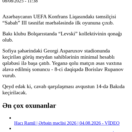
08/08/2025 - 11:38
Azərbaycanın UEFA Konfrans Liqasındakı təmsilçisi
“Sabah” III təsnifat mərhələsində ilk oyununa çıxıb.
Bakı klubu Bolqarıstanda “Levski” kollektivinin qonağı
olub.
Sofiya şəhərindəki Georgi Asparuxov stadionunda
keçirilən görüş meydan sahiblərinin minimal hesablı
qələbəsi ilə başa çatıb. Yeganə qolu matçın əsas vaxtına
əlavə edilmiş sonuncu - 8-ci dəqiqədə Borislav Rupanov
vurub.
Qeyd edək ki, cavab qarşılaşması avqustun 14-də Bakıda
keçiriləcək.
Ən çox oxunanlar
Hacı Ramil | Ərbəin məclisi 2026 | 04.08.2026 - VİDEO