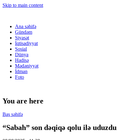
Skip to main content
Ana səhifə
Gündəm
Siyasət
İqtisadiyyat
Sosial
Dünya
Hadisə
Mədəniyyət
İdman
Foto
You are here
Baş səhifə
“Sabah” son dəqiqə qolu ilə uduzdu