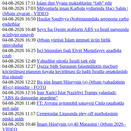
04-08-2026 17:11
İslam dini Vyana məktəblərini “fəth” edir
04-08-2026 17:03
Milyonlarla insan Kərbəla yollarında Hacı Sahin |
Ərbəin ziyarəti - VİDEO
04-08-2026 16:59
Husilər Səudiyyə Ərəbistanındakı aeroporta zərbə
endiriblər
04-08-2026 16:48
Şeyx İsa Qasim ərəblərin ABŞ və İsrail qarşısında
acizliyini qınayıb
04-08-2026 16:39
Ərbəin yürüşü İslam ümməti üçün birlik
simvoludur
04-08-2026 16:25
İşçi hüquqları fəalı Elvin Mustafayev azadlığa
çıxıb
04-08-2026 12:49
Yəhudilər sürətlə İsraili tərk edir
04-08-2026 12:27
Qəzza Sülh Şurasının fələstinlilərin məcburi
köçürülməsi planının həyata keçirilməsi ilə bağlı İsraillə əməkdaşlığı
ifşa olunub
04-08-2026 12:22
Bu gün İmam Hüseynin (ə) Ərbəin (şəhadətinin
40-cı) günüdür - FOTO
04-08-2026 12:16
İran Xarici İşlər Nazirliyi Trampı yalanladı:
"ABŞ ilə danışıqlar aparılmır"
04-08-2026 11:40
FT: Avropa avtomobil sənayesi Çinlə rəqabətdə
geri qalır
04-08-2026 11:17
Çempionlar Liqasında pley-off mərhələsinin
püşkü atıldı
04-08-2026 10:46
İmam Hüseynin (ə) 40 Mərasimi | Ərbəin 2026 -
VİDEO