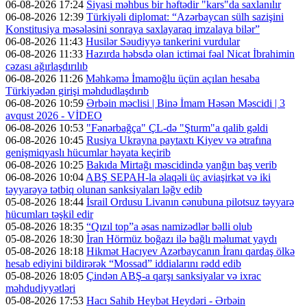
06-08-2026 17:24
Siyasi məhbus bir həftədir "kars"da saxlanılır
06-08-2026 12:39
Türkiyəli diplomat: “Azərbaycan sülh sazişini
Konstitusiya məsələsini sonraya saxlayaraq imzalaya bilər”
06-08-2026 11:43
Husilər Səudiyyə tankerini vurdular
06-08-2026 11:33
Hazırda həbsdə olan ictimai fəal Nicat İbrahimin
cəzası ağırlaşdırılıb
06-08-2026 11:26
Məhkəmə İmamoğlu üçün açılan hesaba
Türkiyədən girişi məhdudlaşdırıb
06-08-2026 10:59
Ərbəin məclisi | Binə İmam Həsən Məscidi | 3
avqust 2026 - VİDEO
06-08-2026 10:53
"Fənərbağça" ÇL-də "Şturm"a qalib gəldi
06-08-2026 10:45
Rusiya Ukrayna paytaxtı Kiyev və ətrafına
genişmiqyaslı hücumlar həyata keçirib
06-08-2026 10:25
Bakıda Mirtağı məscidində yanğın baş verib
06-08-2026 10:04
ABŞ SEPAH-la əlaqəli üç aviaşirkət və iki
təyyarəyə tətbiq olunan sanksiyaları ləğv edib
05-08-2026 18:44
İsrail Ordusu Livanın cənubuna pilotsuz təyyarə
hücumları təşkil edir
05-08-2026 18:35
“Qızıl top”a əsas namizədlər bəlli olub
05-08-2026 18:30
İran Hörmüz boğazı ilə bağlı məlumat yaydı
05-08-2026 18:18
Hikmət Hacıyev Azərbaycanın İranı qardaş ölkə
hesab ediyini bildirərək “Mossad” iddialarını rədd edib
05-08-2026 18:05
Çindən ABŞ-a qarşı sanksiyalar və ixrac
məhdudiyyətləri
05-08-2026 17:53
Hacı Sahib Heybət Heydəri - Ərbəin