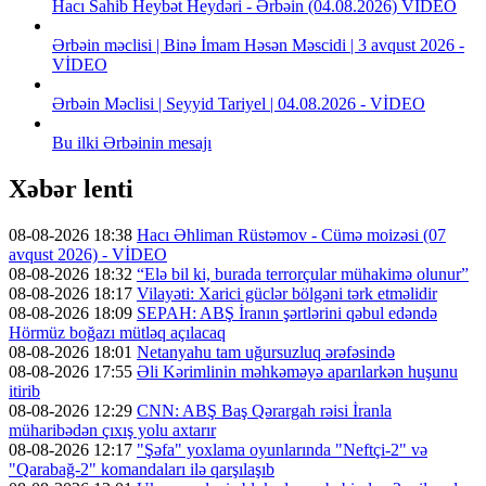
Hacı Sahib Heybət Heydəri - Ərbəin (04.08.2026) VİDEO
Ərbəin məclisi | Binə İmam Həsən Məscidi | 3 avqust 2026 -
VİDEO
Ərbəin Məclisi | Seyyid Tariyel | 04.08.2026 - VİDEO
Bu ilki Ərbəinin mesajı
Xəbər lenti
08-08-2026 18:38
Hacı Əhliman Rüstəmov - Cümə moizəsi (07
avqust 2026) - VİDEO
08-08-2026 18:32
“Elə bil ki, burada terrorçular mühakimə olunur”
08-08-2026 18:17
Vilayəti: Xarici güclər bölgəni tərk etməlidir
08-08-2026 18:09
SEPAH: ABŞ İranın şərtlərini qəbul edəndə
Hörmüz boğazı mütləq açılacaq
08-08-2026 18:01
Netanyahu tam uğursuzluq ərəfəsində
08-08-2026 17:55
Əli Kərimlinin məhkəməyə aparılarkən huşunu
itirib
08-08-2026 12:29
CNN: ABŞ Baş Qərargah rəisi İranla
müharibədən çıxış yolu axtarır
08-08-2026 12:17
"Şəfa" yoxlama oyunlarında "Neftçi-2" və
"Qarabağ-2" komandaları ilə qarşılaşıb