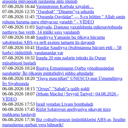
arasında müvəqqəti razılaşma əldə olunub
07-08-2026 16:44
Vaşinqtonun Kərbəla xəyaləti…
07-08-2026 12:35
"Qarabağ" "Dinamo"ya uduzdu
07-08-2026 11:45
“Quranda Qaydalar” — 9-cu bölüm " Allah sənin
ruhunu harama qarşı ehtiyacsız yaradıb " - VİDEO
07-08-2026 11:03
Suriyada, Dəməşq yaxınlığında mikroavtobusda
partlayış baş verib, 14 mülki şəxs yaralanıb
07-08-2026 10:48
Səudiyyə Yəmənin bu ölkəyə hücumu
səbəbindən ABŞ-yə neft axınını tamami ilə dayandı
07-08-2026 10:41
Husilər Səudiyyə Ərəbistanına hücum etdi – 58
hərbçi öldürülüb, yaralananlar var
07-08-2026 10:32
İraqda 20 min nəfərin iştirakı ilə Quran
müsabiqəsi başladı
07-08-2026 10:24
Rusiya Ermənistanın Qərbə yönəlməsindən
narahatdır; İki ölkənin müttəfiqliyi şübhə altındadır
06-08-2026 18:20
“Qaya məscidləri” UNESCO-nun Ümumdünya
İrs Siyahısında
06-08-2026 18:15
"Orxus" "Sabah"a qalib gəldi
06-08-2026 18:07
Ərbəin Məclisi | Seyyid Tariyel | 04.08.2026 -
VİDEO
06-08-2026 17:53
İsrail yenidən Livanı bombaladı
06-08-2026 17:45
Rüfət Səfərovun apellyasiya şikayəti üzrə
məhkəmə başlayıb
06-08-2026 17:36
Biz coğrafiyamızın üstünlüklərini ABŞ-ın, İsrailin
maraqlarına qurban verə bilmərik!