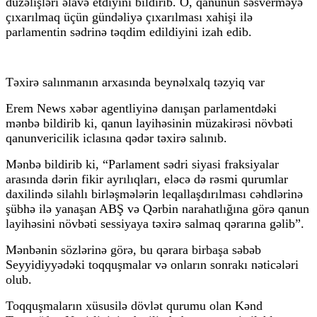
düzəlişləri əlavə etdiyini bildirib. O, qanunun səsverməyə
çıxarılmaq üçün gündəliyə çıxarılması xahişi ilə
parlamentin sədrinə təqdim edildiyini izah edib.
Təxirə salınmanın arxasında beynəlxalq təzyiq var
Erem News xəbər agentliyinə danışan parlamentdəki
mənbə bildirib ki, qanun layihəsinin müzakirəsi növbəti
qanunvericilik iclasına qədər təxirə salınıb.
Mənbə bildirib ki, “Parlament sədri siyasi fraksiyalar
arasında dərin fikir ayrılıqları, eləcə də rəsmi qurumlar
daxilində silahlı birləşmələrin leqallaşdırılması cəhdlərinə
şübhə ilə yanaşan ABŞ və Qərbin narahatlığına görə qanun
layihəsini növbəti sessiyaya təxirə salmaq qərarına gəlib”.
Mənbənin sözlərinə görə, bu qərara birbaşa səbəb
Seyyidiyyədəki toqquşmalar və onların sonrakı nəticələri
olub.
Toqquşmaların xüsusilə dövlət qurumu olan Kənd