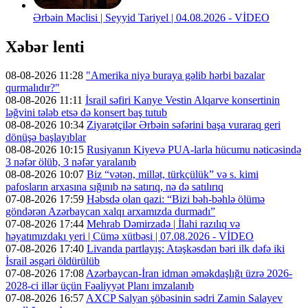
Ərbəin Məclisi | Seyyid Tariyel | 04.08.2026 - VİDEO
Xəbər lenti
08-08-2026 11:28
"Amerika niyə buraya gəlib hərbi bazalar
qurmalıdır?"
08-08-2026 11:11
İsrail səfiri Kanye Vestin Alqarve konsertinin
ləğvini tələb etsə də konsert baş tutub
08-08-2026 10:34
Ziyarətçilər Ərbəin səfərini başa vuraraq geri
dönüşə başlayıblar
08-08-2026 10:15
Rusiyanın Kiyevə PUA-larla hücumu nəticəsində
3 nəfər ölüb, 3 nəfər yaralanıb
08-08-2026 10:07
Biz “vətən, millət, türkçülük” və s. kimi
pafosların arxasına sığınıb nə satırıq, nə də satılırıq
07-08-2026 17:59
Həbsdə olan qazi: “Bizi bəh-bəhlə ölümə
göndərən Azərbaycan xalqı arxamızda durmadı”
07-08-2026 17:44
Mehrab Dəmirzadə | İlahi razılıq və
həyatımızdakı yeri | Cümə xütbəsi | 07.08.2026 - VİDEO
07-08-2026 17:40
Livanda partlayış: Atəşkəsdən bəri ilk dəfə iki
İsrail əsgəri öldürülüb
07-08-2026 17:08
Azərbaycan-İran idman əməkdaşlığı üzrə 2026-
2028-ci illər üçün Fəaliyyət Planı imzalanıb
07-08-2026 16:57
AXCP Salyan şöbəsinin sədri Zamin Salayev