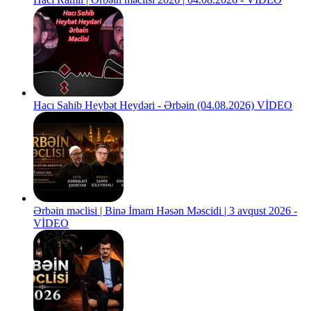
Hacı Sahib Heybət Heydəri - Ərbəin (04.08.2026) VİDEO
Ərbəin məclisi | Binə İmam Həsən Məscidi | 3 avqust 2026 -
VİDEO