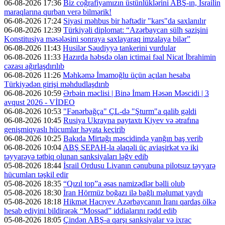
06-08-2026 17:36
Biz coğrafiyamızın üstünlüklərini ABŞ-ın, İsrailin
maraqlarına qurban verə bilmərik!
06-08-2026 17:24
Siyasi məhbus bir həftədir "kars"da saxlanılır
06-08-2026 12:39
Türkiyəli diplomat: “Azərbaycan sülh sazişini
Konstitusiya məsələsini sonraya saxlayaraq imzalaya bilər”
06-08-2026 11:43
Husilər Səudiyyə tankerini vurdular
06-08-2026 11:33
Hazırda həbsdə olan ictimai fəal Nicat İbrahimin
cəzası ağırlaşdırılıb
06-08-2026 11:26
Məhkəmə İmamoğlu üçün açılan hesaba
Türkiyədən girişi məhdudlaşdırıb
06-08-2026 10:59
Ərbəin məclisi | Binə İmam Həsən Məscidi | 3
avqust 2026 - VİDEO
06-08-2026 10:53
"Fənərbağça" ÇL-də "Şturm"a qalib gəldi
06-08-2026 10:45
Rusiya Ukrayna paytaxtı Kiyev və ətrafına
genişmiqyaslı hücumlar həyata keçirib
06-08-2026 10:25
Bakıda Mirtağı məscidində yanğın baş verib
06-08-2026 10:04
ABŞ SEPAH-la əlaqəli üç aviaşirkət və iki
təyyarəyə tətbiq olunan sanksiyaları ləğv edib
05-08-2026 18:44
İsrail Ordusu Livanın cənubuna pilotsuz təyyarə
hücumları təşkil edir
05-08-2026 18:35
“Qızıl top”a əsas namizədlər bəlli olub
05-08-2026 18:30
İran Hörmüz boğazı ilə bağlı məlumat yaydı
05-08-2026 18:18
Hikmət Hacıyev Azərbaycanın İranı qardaş ölkə
hesab ediyini bildirərək “Mossad” iddialarını rədd edib
05-08-2026 18:05
Çindən ABŞ-a qarşı sanksiyalar və ixrac