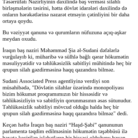
Təsərrüfatı Nazirliyinin daxilində baş verməsi silahlı
birləşmələrin təsirini, hətta dövlət idarələri daxilində də
onların hərəkətlərinə nəzarət etməyin çətinliyini bir daha
ortaya qoydu.
Bu vəziyyət qanuna və qurumların nüfuzuna açıq-aşkar
meydan oxudu.
İraqın baş naziri Məhəmməd Şia əl-Sudani dəfələrlə
vurğulayıb ki, müharibə və sülhlə bağlı qərar hökumətin
məsuliyyətidir və təhlükəsizlik sabitliyi mühitində heç bir
qrupun silah gəzdirməsinə haqq qazandıra bilməz.
Sudani Associated Press agentliyinə verdiyi son
müsahibədə, "Dövlətin silahlar üzərində monopoliyası
bizim hökumət proqramımızın bir hissəsidir və
təhlükəsizliyin və sabitliyin qorunmasının əsas sütunudur.
Təhlükəsizlik sabitliyi mövcud olduğu halda heç bir
qrupun silah gəzdirməsinə haqq qazandıra bilməz" dedi.
Keçən həftə İraqın baş naziri “Haşd-Şabi” qanununun
parlamentə təqdim edilməsinin hökumətin təşəbbüsü ilə
həyata keçirilən islahatların bir hissəsi olduğunu bəyan