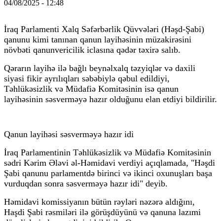
04/08/2025 - 12:48
İraq Parlamenti Xalq Səfərbərlik Qüvvələri (Həşd-Şabi)
qanunu kimi tanınan qanun layihəsinin müzakirəsini
növbəti qanunvericilik iclasına qədər təxirə salıb.
Qərarın layihə ilə bağlı beynəlxalq təzyiqlər və daxili
siyasi fikir ayrılıqları səbəbiylə qəbul edildiyi,
Təhlükəsizlik və Müdafiə Komitəsinin isə qanun
layihəsinin səsverməyə hazır olduğunu elan etdiyi bildirilir.
Qanun layihəsi səsverməyə hazır idi
İraq Parlamentinin Təhlükəsizlik və Müdafiə Komitəsinin
sədri Kərim Ələvi əl-Həmidavi verdiyi açıqlamada, "Həşdi
Şabi qanunu parlamentdə birinci və ikinci oxunuşları başa
vurduqdan sonra səsverməyə hazır idi" deyib.
Həmidavi komissiyanın bütün rəyləri nəzərə aldığını,
Haşdi Şabi rəsmiləri ilə görüşdüyünü və qanuna lazımi