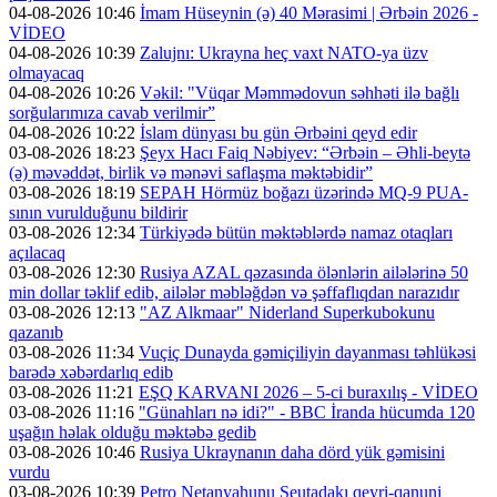
04-08-2026 10:46
İmam Hüseynin (ə) 40 Mərasimi | Ərbəin 2026 -
VİDEO
04-08-2026 10:39
Zalujnı: Ukrayna heç vaxt NATO-ya üzv
olmayacaq
04-08-2026 10:26
Vəkil: "Vüqar Məmmədovun səhhəti ilə bağlı
sorğularımıza cavab verilmir”
04-08-2026 10:22
İslam dünyası bu gün Ərbəini qeyd edir
03-08-2026 18:23
Şeyx Hacı Faiq Nəbiyev: “Ərbəin – Əhli-beytə
(ə) məvəddət, birlik və mənəvi saflaşma məktəbidir”
03-08-2026 18:19
SEPAH Hörmüz boğazı üzərində MQ-9 PUA-
sının vurulduğunu bildirir
03-08-2026 12:34
Türkiyədə bütün məktəblərdə namaz otaqları
açılacaq
03-08-2026 12:30
Rusiya AZAL qəzasında ölənlərin ailələrinə 50
min dollar təklif edib, ailələr məbləğdən və şəffaflıqdan narazıdır
03-08-2026 12:13
"AZ Alkmaar" Niderland Superkubokunu
qazanıb
03-08-2026 11:34
Vuçiç Dunayda gəmiçiliyin dayanması təhlükəsi
barədə xəbərdarlıq edib
03-08-2026 11:21
EŞQ KARVANI 2026 – 5-ci buraxılış - VİDEO
03-08-2026 11:16
"Günahları nə idi?" - BBC İranda hücumda 120
uşağın həlak olduğu məktəbə gedib
03-08-2026 10:46
Rusiya Ukraynanın daha dörd yük gəmisini
vurdu
03-08-2026 10:39
Petro Netanyahunu Seutadakı qeyri-qanuni