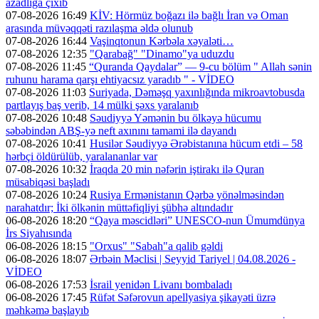
azadlığa çıxıb
07-08-2026 16:49
KİV: Hörmüz boğazı ilə bağlı İran və Oman
arasında müvəqqəti razılaşma əldə olunub
07-08-2026 16:44
Vaşinqtonun Kərbəla xəyaləti…
07-08-2026 12:35
"Qarabağ" "Dinamo"ya uduzdu
07-08-2026 11:45
“Quranda Qaydalar” — 9-cu bölüm " Allah sənin
ruhunu harama qarşı ehtiyacsız yaradıb " - VİDEO
07-08-2026 11:03
Suriyada, Dəməşq yaxınlığında mikroavtobusda
partlayış baş verib, 14 mülki şəxs yaralanıb
07-08-2026 10:48
Səudiyyə Yəmənin bu ölkəyə hücumu
səbəbindən ABŞ-yə neft axınını tamami ilə dayandı
07-08-2026 10:41
Husilər Səudiyyə Ərəbistanına hücum etdi – 58
hərbçi öldürülüb, yaralananlar var
07-08-2026 10:32
İraqda 20 min nəfərin iştirakı ilə Quran
müsabiqəsi başladı
07-08-2026 10:24
Rusiya Ermənistanın Qərbə yönəlməsindən
narahatdır; İki ölkənin müttəfiqliyi şübhə altındadır
06-08-2026 18:20
“Qaya məscidləri” UNESCO-nun Ümumdünya
İrs Siyahısında
06-08-2026 18:15
"Orxus" "Sabah"a qalib gəldi
06-08-2026 18:07
Ərbəin Məclisi | Seyyid Tariyel | 04.08.2026 -
VİDEO
06-08-2026 17:53
İsrail yenidən Livanı bombaladı
06-08-2026 17:45
Rüfət Səfərovun apellyasiya şikayəti üzrə
məhkəmə başlayıb