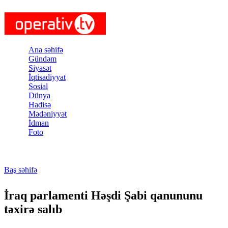
Skip to main content
Ana səhifə
Gündəm
Siyasət
İqtisadiyyat
Sosial
Dünya
Hadisə
Mədəniyyət
İdman
Foto
Baş səhifə
You are here
İraq parlamenti Həşdi Şabi qanununu
təxirə salıb