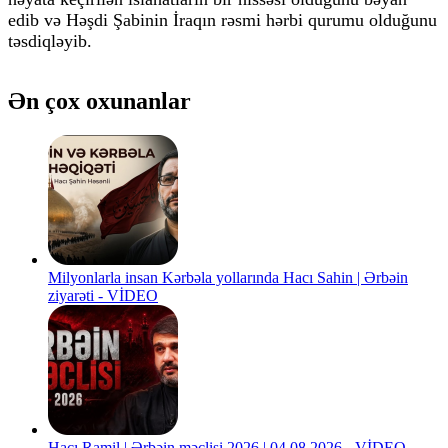
edib və Həşdi Şabinin İraqın rəsmi hərbi qurumu olduğunu
təsdiqləyib.
Ən çox oxunanlar
Milyonlarla insan Kərbəla yollarında Hacı Sahin | Ərbəin
ziyarəti - VİDEO
Hacı Ramil | Ərbəin məclisi 2026 | 04.08.2026 - VİDEO