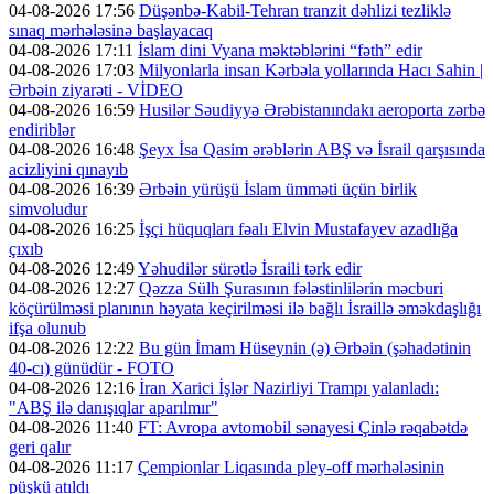
04-08-2026 17:56
Düşənbə-Kabil-Tehran tranzit dəhlizi tezliklə
sınaq mərhələsinə başlayacaq
04-08-2026 17:11
İslam dini Vyana məktəblərini “fəth” edir
04-08-2026 17:03
Milyonlarla insan Kərbəla yollarında Hacı Sahin |
Ərbəin ziyarəti - VİDEO
04-08-2026 16:59
Husilər Səudiyyə Ərəbistanındakı aeroporta zərbə
endiriblər
04-08-2026 16:48
Şeyx İsa Qasim ərəblərin ABŞ və İsrail qarşısında
acizliyini qınayıb
04-08-2026 16:39
Ərbəin yürüşü İslam ümməti üçün birlik
simvoludur
04-08-2026 16:25
İşçi hüquqları fəalı Elvin Mustafayev azadlığa
çıxıb
04-08-2026 12:49
Yəhudilər sürətlə İsraili tərk edir
04-08-2026 12:27
Qəzza Sülh Şurasının fələstinlilərin məcburi
köçürülməsi planının həyata keçirilməsi ilə bağlı İsraillə əməkdaşlığı
ifşa olunub
04-08-2026 12:22
Bu gün İmam Hüseynin (ə) Ərbəin (şəhadətinin
40-cı) günüdür - FOTO
04-08-2026 12:16
İran Xarici İşlər Nazirliyi Trampı yalanladı:
"ABŞ ilə danışıqlar aparılmır"
04-08-2026 11:40
FT: Avropa avtomobil sənayesi Çinlə rəqabətdə
geri qalır
04-08-2026 11:17
Çempionlar Liqasında pley-off mərhələsinin
püşkü atıldı