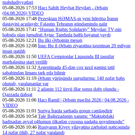
məhdudiyyətləri
05-08-2026 17:53
Hacı Sahib Heybət Heydəri - Ərbəin
(04.08.2026) VİDEO
05-08-2026 17:48
Pezeşkian HƏMAS-ın yeni liderinə İranın
dəstəyini açıqlayıb: Fələstin Tehranın gündəmində qalır
05-08-2026 17:41
“Human Rights Solidarity” Meydan TV-nin
həbsdə olan jurnalisti Aytac Tapdıqla bağlı bəyanat yayıb
05-08-2026 12:21
Bu ilki Ərbəinin mesajı
05-08-2026 12:08
İraq: Bu il Ərbəin ziyarətinə təxminən 20 milyon
insan qatılıb
05-08-2026 11:50
UEFA Çempionlar Liqasında III təsnifat
mərhələsinə start verilib
05-08-2026 11:32
Argentinada 45-dən çox taxıl gəmisi tətil
səbəbindən limanı tərk edə bilmir
05-08-2026 11:19
Ərbəin yürüşündə qarşıdurma: 140 nəfər həbs
olunub, yaralananlar var
05-08-2026 11:11
2 ailənin 112 üzvü illər sonra dəfn olundu -
Qəzzada dəhşət
05-08-2026 11:06
Hacı Ramil | Ərbəin məclisi 2026 | 04.08.2026 -
VİDEO
05-08-2026 11:01
Suriya İraqla sərhədə qoşun cəmləşdirir
05-08-2026 10:54
Tale Bağırzadənin xanımı: “Məktəbdəki
hadisədən əvvəl oğlumun ölkədən çıxışına qadağa qoyulmuşdu”
05-08-2026 10:46
Rusiyanın Kiyev vilayətinə zərbələri nəticəsində
14 nəfər ölüb, 27 nəfər yaralanıb