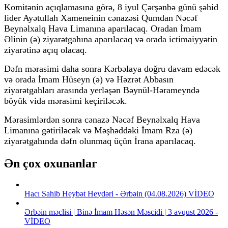
Komitənin açıqlamasına görə, 8 iyul Çərşənbə günü şəhid
lider Ayətullah Xameneinin cənazəsi Qumdan Nəcəf
Beynəlxalq Hava Limanına aparılacaq. Oradan İmam
Əlinin (ə) ziyarətgahına aparılacaq və orada ictimaiyyətin
ziyarətinə açıq olacaq.
Dəfn mərasimi daha sonra Kərbəlaya doğru davam edəcək
və orada İmam Hüseyn (ə) və Həzrət Abbasın
ziyarətgahları arasında yerləşən Bəynül-Hərameyndə
böyük vida mərasimi keçiriləcək.
Mərasimlərdən sonra cənazə Nəcəf Beynəlxalq Hava
Limanına gətiriləcək və Məşhəddəki İmam Rza (ə)
ziyarətgahında dəfn olunmaq üçün İrana aparılacaq.
Ən çox oxunanlar
Hacı Sahib Heybət Heydəri - Ərbəin (04.08.2026) VİDEO
Ərbəin məclisi | Binə İmam Həsən Məscidi | 3 avqust 2026 -
VİDEO