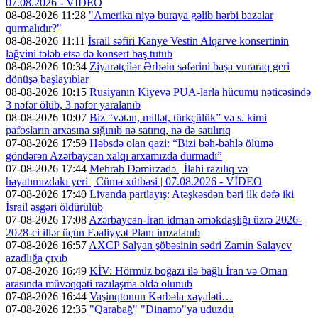
07.08.2026 - VİDEO
08-08-2026 11:28
"Amerika niyə buraya gəlib hərbi bazalar
qurmalıdır?"
08-08-2026 11:11
İsrail səfiri Kanye Vestin Alqarve konsertinin
ləğvini tələb etsə də konsert baş tutub
08-08-2026 10:34
Ziyarətçilər Ərbəin səfərini başa vuraraq geri
dönüşə başlayıblar
08-08-2026 10:15
Rusiyanın Kiyevə PUA-larla hücumu nəticəsində
3 nəfər ölüb, 3 nəfər yaralanıb
08-08-2026 10:07
Biz “vətən, millət, türkçülük” və s. kimi
pafosların arxasına sığınıb nə satırıq, nə də satılırıq
07-08-2026 17:59
Həbsdə olan qazi: “Bizi bəh-bəhlə ölümə
göndərən Azərbaycan xalqı arxamızda durmadı”
07-08-2026 17:44
Mehrab Dəmirzadə | İlahi razılıq və
həyatımızdakı yeri | Cümə xütbəsi | 07.08.2026 - VİDEO
07-08-2026 17:40
Livanda partlayış: Atəşkəsdən bəri ilk dəfə iki
İsrail əsgəri öldürülüb
07-08-2026 17:08
Azərbaycan-İran idman əməkdaşlığı üzrə 2026-
2028-ci illər üçün Fəaliyyət Planı imzalanıb
07-08-2026 16:57
AXCP Salyan şöbəsinin sədri Zamin Salayev
azadlığa çıxıb
07-08-2026 16:49
KİV: Hörmüz boğazı ilə bağlı İran və Oman
arasında müvəqqəti razılaşma əldə olunub
07-08-2026 16:44
Vaşinqtonun Kərbəla xəyaləti…
07-08-2026 12:35
"Qarabağ" "Dinamo"ya uduzdu