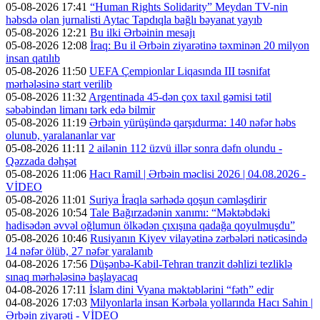
05-08-2026 17:41
“Human Rights Solidarity” Meydan TV-nin
həbsdə olan jurnalisti Aytac Tapdıqla bağlı bəyanat yayıb
05-08-2026 12:21
Bu ilki Ərbəinin mesajı
05-08-2026 12:08
İraq: Bu il Ərbəin ziyarətinə təxminən 20 milyon
insan qatılıb
05-08-2026 11:50
UEFA Çempionlar Liqasında III təsnifat
mərhələsinə start verilib
05-08-2026 11:32
Argentinada 45-dən çox taxıl gəmisi tətil
səbəbindən limanı tərk edə bilmir
05-08-2026 11:19
Ərbəin yürüşündə qarşıdurma: 140 nəfər həbs
olunub, yaralananlar var
05-08-2026 11:11
2 ailənin 112 üzvü illər sonra dəfn olundu -
Qəzzada dəhşət
05-08-2026 11:06
Hacı Ramil | Ərbəin məclisi 2026 | 04.08.2026 -
VİDEO
05-08-2026 11:01
Suriya İraqla sərhədə qoşun cəmləşdirir
05-08-2026 10:54
Tale Bağırzadənin xanımı: “Məktəbdəki
hadisədən əvvəl oğlumun ölkədən çıxışına qadağa qoyulmuşdu”
05-08-2026 10:46
Rusiyanın Kiyev vilayətinə zərbələri nəticəsində
14 nəfər ölüb, 27 nəfər yaralanıb
04-08-2026 17:56
Düşənbə-Kabil-Tehran tranzit dəhlizi tezliklə
sınaq mərhələsinə başlayacaq
04-08-2026 17:11
İslam dini Vyana məktəblərini “fəth” edir
04-08-2026 17:03
Milyonlarla insan Kərbəla yollarında Hacı Sahin |
Ərbəin ziyarəti - VİDEO