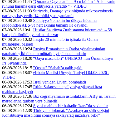
07-08-2026 11:45
“Quranda Qaydalar” — 9-cu bölüm " Allah sənin
ruhunu harama qarşı ehtiyacsız yaradıb " - VİDEO
07-08-2026 11:03
Suriyada, Dəməşq yaxınlığında mikroavtobusda
partlayış baş verib, 14 mülki şəxs yaralanıb
07-08-2026 10:48
Səudiyyə Yəmənin bu ölkəyə hücumu
səbəbindən ABŞ-yə neft axınını tamami ilə dayandı
07-08-2026 10:41
Husilər Səudiyyə Ərəbistanına hücum etdi – 58
hərbçi öldürülüb, yaralananlar var
07-08-2026 10:32
İraqda 20 min nəfərin iştirakı ilə Quran
müsabiqəsi başladı
07-08-2026 10:24
Rusiya Ermənistanın Qərbə yönəlməsindən
narahatdır; İki ölkənin müttəfiqliyi şübhə altındadır
06-08-2026 18:20
“Qaya məscidləri” UNESCO-nun Ümumdünya
İrs Siyahısında
06-08-2026 18:15
"Orxus" "Sabah"a qalib gəldi
06-08-2026 18:07
Ərbəin Məclisi | Seyyid Tariyel | 04.08.2026 -
VİDEO
06-08-2026 17:53
İsrail yenidən Livanı bombaladı
06-08-2026 17:45
Rüfət Səfərovun apellyasiya şikayəti üzrə
məhkəmə başlayıb
06-08-2026 17:36
Biz coğrafiyamızın üstünlüklərini ABŞ-ın, İsrailin
maraqlarına qurban verə bilmərik!
06-08-2026 17:24
Siyasi məhbus bir həftədir "kars"da saxlanılır
06-08-2026 12:39
Türkiyəli diplomat: “Azərbaycan sülh sazişini
Konstitusiya məsələsini sonraya saxlayaraq imzalaya bilər”