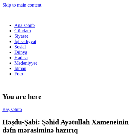
Skip to main content
Ana səhifə
Gündəm
Siyasət
İqtisadiyyat
Sosial
Dünya
Hadisə
Mədəniyyət
İdman
Foto
You are here
Baş səhifə
Həşdu-Şabi: Şəhid Ayətullah Xameneinin
dəfn mərasiminə hazırıq