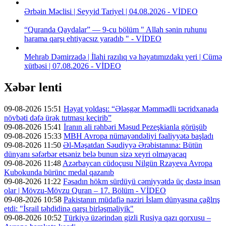
Ərbəin Məclisi | Seyyid Tariyel | 04.08.2026 - VİDEO
“Quranda Qaydalar” — 9-cu bölüm " Allah sənin ruhunu
harama qarşı ehtiyacsız yaradıb " - VİDEO
Mehrab Dəmirzadə | İlahi razılıq və həyatımızdakı yeri | Cümə
xütbəsi | 07.08.2026 - VİDEO
Xəbər lenti
09-08-2026 15:51
Həyat yoldaşı: “Ələsgər Məmmədli təcridxanada
növbəti dəfə ürək tutması keçirib”
09-08-2026 15:41
İranın ali rəhbəri Məsud Pezeşkianla görüşüb
09-08-2026 15:33
MBH Avropa nümayəndəliyi fəaliyyətə başladı
09-08-2026 11:50
Əl-Məşatdan Səudiyyə Ərəbistanına: Bütün
dünyanı səfərbər etsəniz belə bunun sizə xeyri olmayacaq
09-08-2026 11:48
Azərbaycan cüdoçusu Nilgün Rzayeva Avropa
Kubokunda bürünc medal qazanıb
09-08-2026 11:22
Fəsadın hökm sürdüyü cəmiyyətdə üç dəstə insan
olar | Mövzu-Mövzu Quran – 17. Bölüm - VİDEO
09-08-2026 10:58
Pakistanın müdafiə naziri İslam dünyasına çağlrış
etdi: "İsrail təhdidinə qarşı birləşməliyik"
09-08-2026 10:52
Türkiyə üzərindən gizli Rusiya qazı qorxusu –