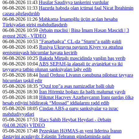
06-08-2026 11:43
Husilər Səudiyyə tankerini vurdular
06-08-2026 11:33
Hazırda həbsdə olan ictimai fəal Nicat İbrahimin
cəzası ağırlaşdırılıb
06-08-2026 11:26
Məhkəmə İmamoğlu üçün açılan hesaba
Türkiyədən girişi məhdudlaşdırıb
06-08-2026 10:59
Ərbəin məclisi | Binə İmam Həsən Məscidi | 3
avqust 2026 - VİDEO
06-08-2026 10:53
"Fənərbağça" ÇL-də "Şturm"a qalib gəldi
06-08-2026 10:45
Rusiya Ukrayna paytaxtı Kiyev və ətrafına
genişmiqyaslı hücumlar həyata keçirib
06-08-2026 10:25
Bakıda Mirtağı məscidində yanğın baş verib
06-08-2026 10:04
ABŞ SEPAH-la əlaqəli üç aviaşirkət və iki
təyyarəyə tətbiq olunan sanksiyaları ləğv edib
05-08-2026 18:44
İsrail Ordusu Livanın cənubuna pilotsuz təyyarə
hücumları təşkil edir
05-08-2026 18:35
“Qızıl top”a əsas namizədlər bəlli olub
05-08-2026 18:30
İran Hörmüz boğazı ilə bağlı məlumat yaydı
05-08-2026 18:18
Hikmət Hacıyev Azərbaycanın İranı qardaş ölkə
hesab ediyini bildirərək “Mossad” iddialarını rədd edib
05-08-2026 18:05
Çindən ABŞ-a qarşı sanksiyalar və ixrac
məhdudiyyətləri
05-08-2026 17:53
Hacı Sahib Heybət Heydəri - Ərbəin
(04.08.2026) VİDEO
05-08-2026 17:48
Pezeşkian HƏMAS-ın yeni liderinə İranın
dəstəyini açıqlayıb: Fələstin Tehranın gündəmində qalır