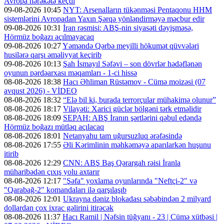
Avropa hərəkətə keçdi
09-08-2026 10:45
NYT: Arsenalların tükənməsi Pentaqonu HHM
sistemlərini Avropadan Yaxın Şərqə yönləndirməyə məcbur edir
09-08-2026 10:31
İran rəsmisi: ABŞ-nin siyasəti dəyişməsə,
Hörmüz boğazı açılmayacaq
09-08-2026 10:27
Yəməndə Qərbə meyilli hökumət qüvvələri
husilərə qarşı əməliyyat keçirib
09-08-2026 10:13
Şah İsmayıl Səfəvi – son dövrlər hədəflənən
oyunun pərdəarxası məqamları - 1-ci hissə
08-08-2026 18:38
Hacı Əhliman Rüstəmov - Cümə moizəsi (07
avqust 2026) - VİDEO
08-08-2026 18:32
“Elə bil ki, burada terrorçular mühakimə olunur”
08-08-2026 18:17
Vilayəti: Xarici güclər bölgəni tərk etməlidir
08-08-2026 18:09
SEPAH: ABŞ İranın şərtlərini qəbul edəndə
Hörmüz boğazı mütləq açılacaq
08-08-2026 18:01
Netanyahu tam uğursuzluq ərəfəsində
08-08-2026 17:55
Əli Kərimlinin məhkəməyə aparılarkən huşunu
itirib
08-08-2026 12:29
CNN: ABŞ Baş Qərargah rəisi İranla
müharibədən çıxış yolu axtarır
08-08-2026 12:17
"Şəfa" yoxlama oyunlarında "Neftçi-2" və
"Qarabağ-2" komandaları ilə qarşılaşıb
08-08-2026 12:01
Ukrayna dəniz blokadası səbəbindən 2 milyard
dollardan çox ixrac gəlirini itirəcək
08-08-2026 11:37
Hacı Ramil | Nəfsin tüğyanı - 23 | Cümə xütbəsi |