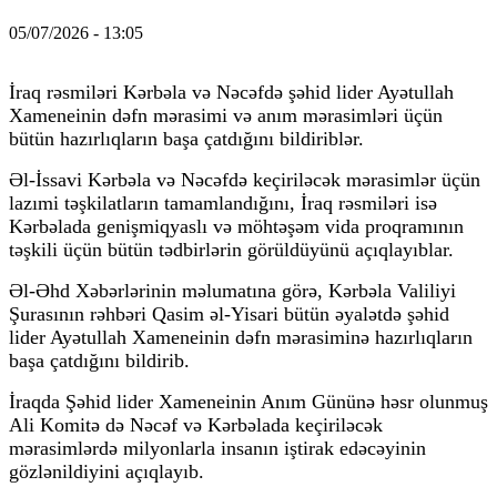
05/07/2026 - 13:05
İraq rəsmiləri Kərbəla və Nəcəfdə şəhid lider Ayətullah
Xameneinin dəfn mərasimi və anım mərasimləri üçün
bütün hazırlıqların başa çatdığını bildiriblər.
Əl-İssavi Kərbəla və Nəcəfdə keçiriləcək mərasimlər üçün
lazımi təşkilatların tamamlandığını, İraq rəsmiləri isə
Kərbəlada genişmiqyaslı və möhtəşəm vida proqramının
təşkili üçün bütün tədbirlərin görüldüyünü açıqlayıblar.
Əl-Əhd Xəbərlərinin məlumatına görə, Kərbəla Valiliyi
Şurasının rəhbəri Qasim əl-Yisari bütün əyalətdə şəhid
lider Ayətullah Xameneinin dəfn mərasiminə hazırlıqların
başa çatdığını bildirib.
İraqda Şəhid lider Xameneinin Anım Gününə həsr olunmuş
Ali Komitə də Nəcəf və Kərbəlada keçiriləcək
mərasimlərdə milyonlarla insanın iştirak edəcəyinin
gözlənildiyini açıqlayıb.