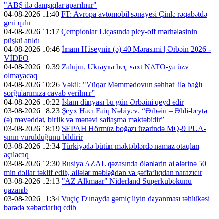
"ABŞ ilə danışıqlar aparılmır"
04-08-2026 11:40
FT: Avropa avtomobil sənayesi Çinlə rəqabətdə
geri qalır
04-08-2026 11:17
Çempionlar Liqasında pley-off mərhələsinin
püşkü atıldı
04-08-2026 10:46
İmam Hüseynin (ə) 40 Mərasimi | Ərbəin 2026 -
VİDEO
04-08-2026 10:39
Zalujnı: Ukrayna heç vaxt NATO-ya üzv
olmayacaq
04-08-2026 10:26
Vəkil: "Vüqar Məmmədovun səhhəti ilə bağlı
sorğularımıza cavab verilmir”
04-08-2026 10:22
İslam dünyası bu gün Ərbəini qeyd edir
03-08-2026 18:23
Şeyx Hacı Faiq Nəbiyev: “Ərbəin – Əhli-beytə
(ə) məvəddət, birlik və mənəvi saflaşma məktəbidir”
03-08-2026 18:19
SEPAH Hörmüz boğazı üzərində MQ-9 PUA-
sının vurulduğunu bildirir
03-08-2026 12:34
Türkiyədə bütün məktəblərdə namaz otaqları
açılacaq
03-08-2026 12:30
Rusiya AZAL qəzasında ölənlərin ailələrinə 50
min dollar təklif edib, ailələr məbləğdən və şəffaflıqdan narazıdır
03-08-2026 12:13
"AZ Alkmaar" Niderland Superkubokunu
qazanıb
03-08-2026 11:34
Vuçiç Dunayda gəmiçiliyin dayanması təhlükəsi
barədə xəbərdarlıq edib