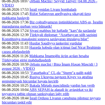
06-08-2026 18:07
Ərbəin Məclisi | Seyyid Tariyel | 04.08.2026 -
VİDEO
06-08-2026 17:53
İsrail yenidən Livanı bombaladı
06-08-2026 17:45
Rüfət Səfərovun apellyasiya şikayəti üzrə
məhkəmə başlayıb
06-08-2026 17:36
Biz coğrafiyamızın üstünlüklərini ABŞ-ın, İsrailin
maraqlarına qurban verə bilmərik!
06-08-2026 17:24
Siyasi məhbus bir həftədir "kars"da saxlanılır
06-08-2026 12:39
Türkiyəli diplomat: “Azərbaycan sülh sazişini
Konstitusiya məsələsini sonraya saxlayaraq imzalaya bilər”
06-08-2026 11:43
Husilər Səudiyyə tankerini vurdular
06-08-2026 11:33
Hazırda həbsdə olan ictimai fəal Nicat İbrahimin
cəzası ağırlaşdırılıb
06-08-2026 11:26
Məhkəmə İmamoğlu üçün açılan hesaba
Türkiyədən girişi məhdudlaşdırıb
06-08-2026 10:59
Ərbəin məclisi | Binə İmam Həsən Məscidi | 3
avqust 2026 - VİDEO
06-08-2026 10:53
"Fənərbağça" ÇL-də "Şturm"a qalib gəldi
06-08-2026 10:45
Rusiya Ukrayna paytaxtı Kiyev və ətrafına
genişmiqyaslı hücumlar həyata keçirib
06-08-2026 10:25
Bakıda Mirtağı məscidində yanğın baş verib
06-08-2026 10:04
ABŞ SEPAH-la əlaqəli üç aviaşirkət və iki
təyyarəyə tətbiq olunan sanksiyaları ləğv edib
05-08-2026 18:44
İsrail Ordusu Livanın cənubuna pilotsuz təyyarə
hücumları təşkil edir