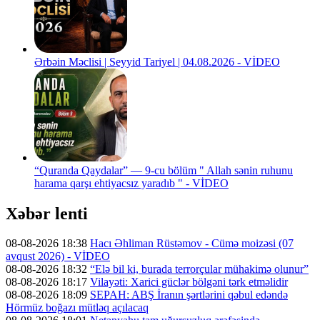
Ərbəin Məclisi | Seyyid Tariyel | 04.08.2026 - VİDEO
“Quranda Qaydalar” — 9-cu bölüm " Allah sənin ruhunu
harama qarşı ehtiyacsız yaradıb " - VİDEO
Xəbər lenti
08-08-2026 18:38
Hacı Əhliman Rüstəmov - Cümə moizəsi (07
avqust 2026) - VİDEO
08-08-2026 18:32
“Elə bil ki, burada terrorçular mühakimə olunur”
08-08-2026 18:17
Vilayəti: Xarici güclər bölgəni tərk etməlidir
08-08-2026 18:09
SEPAH: ABŞ İranın şərtlərini qəbul edəndə
Hörmüz boğazı mütləq açılacaq