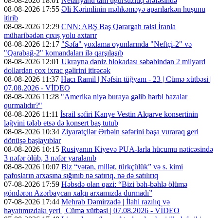
08-08-2026 18:01
Netanyahu tam uğursuzluq ərəfəsində
08-08-2026 17:55
Əli Kərimlinin məhkəməyə aparılarkən huşunu
itirib
08-08-2026 12:29
CNN: ABŞ Baş Qərargah rəisi İranla
müharibədən çıxış yolu axtarır
08-08-2026 12:17
"Şəfa" yoxlama oyunlarında "Neftçi-2" və
"Qarabağ-2" komandaları ilə qarşılaşıb
08-08-2026 12:01
Ukrayna dəniz blokadası səbəbindən 2 milyard
dollardan çox ixrac gəlirini itirəcək
08-08-2026 11:37
Hacı Ramil | Nəfsin tüğyanı - 23 | Cümə xütbəsi |
07.08.2026 - VİDEO
08-08-2026 11:28
"Amerika niyə buraya gəlib hərbi bazalar
qurmalıdır?"
08-08-2026 11:11
İsrail səfiri Kanye Vestin Alqarve konsertinin
ləğvini tələb etsə də konsert baş tutub
08-08-2026 10:34
Ziyarətçilər Ərbəin səfərini başa vuraraq geri
dönüşə başlayıblar
08-08-2026 10:15
Rusiyanın Kiyevə PUA-larla hücumu nəticəsində
3 nəfər ölüb, 3 nəfər yaralanıb
08-08-2026 10:07
Biz “vətən, millət, türkçülük” və s. kimi
pafosların arxasına sığınıb nə satırıq, nə də satılırıq
07-08-2026 17:59
Həbsdə olan qazi: “Bizi bəh-bəhlə ölümə
göndərən Azərbaycan xalqı arxamızda durmadı”
07-08-2026 17:44
Mehrab Dəmirzadə | İlahi razılıq və
həyatımızdakı yeri | Cümə xütbəsi | 07.08.2026 - VİDEO