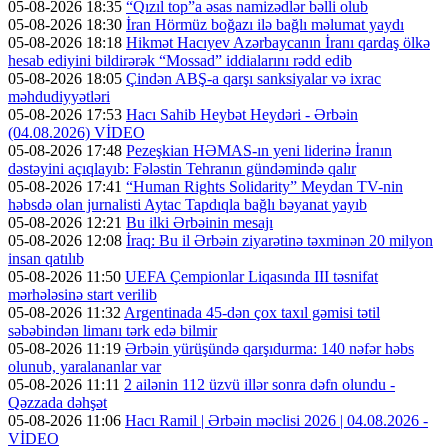
05-08-2026 18:35
“Qızıl top”a əsas namizədlər bəlli olub
05-08-2026 18:30
İran Hörmüz boğazı ilə bağlı məlumat yaydı
05-08-2026 18:18
Hikmət Hacıyev Azərbaycanın İranı qardaş ölkə
hesab ediyini bildirərək “Mossad” iddialarını rədd edib
05-08-2026 18:05
Çindən ABŞ-a qarşı sanksiyalar və ixrac
məhdudiyyətləri
05-08-2026 17:53
Hacı Sahib Heybət Heydəri - Ərbəin
(04.08.2026) VİDEO
05-08-2026 17:48
Pezeşkian HƏMAS-ın yeni liderinə İranın
dəstəyini açıqlayıb: Fələstin Tehranın gündəmində qalır
05-08-2026 17:41
“Human Rights Solidarity” Meydan TV-nin
həbsdə olan jurnalisti Aytac Tapdıqla bağlı bəyanat yayıb
05-08-2026 12:21
Bu ilki Ərbəinin mesajı
05-08-2026 12:08
İraq: Bu il Ərbəin ziyarətinə təxminən 20 milyon
insan qatılıb
05-08-2026 11:50
UEFA Çempionlar Liqasında III təsnifat
mərhələsinə start verilib
05-08-2026 11:32
Argentinada 45-dən çox taxıl gəmisi tətil
səbəbindən limanı tərk edə bilmir
05-08-2026 11:19
Ərbəin yürüşündə qarşıdurma: 140 nəfər həbs
olunub, yaralananlar var
05-08-2026 11:11
2 ailənin 112 üzvü illər sonra dəfn olundu -
Qəzzada dəhşət
05-08-2026 11:06
Hacı Ramil | Ərbəin məclisi 2026 | 04.08.2026 -
VİDEO