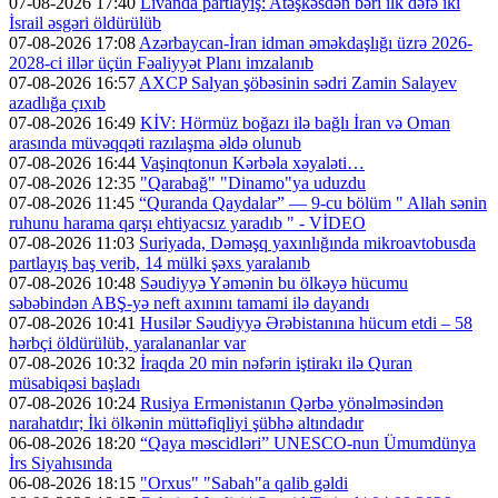
07-08-2026 17:40
Livanda partlayış: Atəşkəsdən bəri ilk dəfə iki
İsrail əsgəri öldürülüb
07-08-2026 17:08
Azərbaycan-İran idman əməkdaşlığı üzrə 2026-
2028-ci illər üçün Fəaliyyət Planı imzalanıb
07-08-2026 16:57
AXCP Salyan şöbəsinin sədri Zamin Salayev
azadlığa çıxıb
07-08-2026 16:49
KİV: Hörmüz boğazı ilə bağlı İran və Oman
arasında müvəqqəti razılaşma əldə olunub
07-08-2026 16:44
Vaşinqtonun Kərbəla xəyaləti…
07-08-2026 12:35
"Qarabağ" "Dinamo"ya uduzdu
07-08-2026 11:45
“Quranda Qaydalar” — 9-cu bölüm " Allah sənin
ruhunu harama qarşı ehtiyacsız yaradıb " - VİDEO
07-08-2026 11:03
Suriyada, Dəməşq yaxınlığında mikroavtobusda
partlayış baş verib, 14 mülki şəxs yaralanıb
07-08-2026 10:48
Səudiyyə Yəmənin bu ölkəyə hücumu
səbəbindən ABŞ-yə neft axınını tamami ilə dayandı
07-08-2026 10:41
Husilər Səudiyyə Ərəbistanına hücum etdi – 58
hərbçi öldürülüb, yaralananlar var
07-08-2026 10:32
İraqda 20 min nəfərin iştirakı ilə Quran
müsabiqəsi başladı
07-08-2026 10:24
Rusiya Ermənistanın Qərbə yönəlməsindən
narahatdır; İki ölkənin müttəfiqliyi şübhə altındadır
06-08-2026 18:20
“Qaya məscidləri” UNESCO-nun Ümumdünya
İrs Siyahısında
06-08-2026 18:15
"Orxus" "Sabah"a qalib gəldi