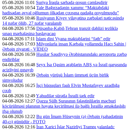
05-08-2026 11:01
Suriya İraqla sərhədə qoşun cəmləşdirir
05-08-2026 10:54
Tale Bağırzadənin xanımı: “Məktəbdəki
hadisədən əvvəl oğlumun ölkədən çıxışına qadağa qoyulmuşdu”
05-08-2026 10:46
Rusiyanın Kiyev vilayətinə zərbələri nəticəsində
14 nəfər ölüb, 27 nəfər yaralanıb
04-08-2026 17:56
Düşənbə-Kabil-Tehran tranzit dəhlizi tezliklə
sınaq mərhələsinə başlayacaq
04-08-2026 17:11
İslam dini Vyana məktəblərini “fəth” edir
04-08-2026 17:03
Milyonlarla insan Kərbəla yollarında Hacı Sahin |
Ərbəin ziyarəti - VİDEO
04-08-2026 16:59
Husilər Səudiyyə Ərəbistanındakı aeroporta zərbə
endiriblər
04-08-2026 16:48
Şeyx İsa Qasim ərəblərin ABŞ və İsrail qarşısında
acizliyini qınayıb
04-08-2026 16:39
Ərbəin yürüşü İslam ümməti üçün birlik
simvoludur
04-08-2026 16:25
İşçi hüquqları fəalı Elvin Mustafayev azadlığa
çıxıb
04-08-2026 12:49
Yəhudilər sürətlə İsraili tərk edir
04-08-2026 12:27
Qəzza Sülh Şurasının fələstinlilərin məcburi
köçürülməsi planının həyata keçirilməsi ilə bağlı İsraillə əməkdaşlığı
ifşa olunub
04-08-2026 12:22
Bu gün İmam Hüseynin (ə) Ərbəin (şəhadətinin
40-cı) günüdür - FOTO
04-08-2026 12:16
İran Xarici İşlər Nazirliyi Trampı yalanladı: