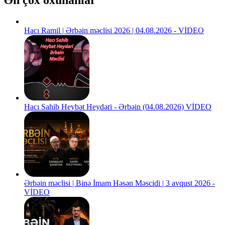
Hacı Ramil | Ərbəin məclisi 2026 | 04.08.2026 - VİDEO
Hacı Sahib Heybət Heydəri - Ərbəin (04.08.2026) VİDEO
Ərbəin məclisi | Binə İmam Həsən Məscidi | 3 avqust 2026 -
VİDEO