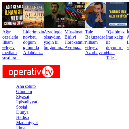
Skip to main content
Ağır
Liderimizin
Azadlıqda
Müsəlman
Tale
“Qəlbimiz
İ
cəzalarla
növbəti
olsaydım,
Birliyi
Bağırzadə:
İran xalqı
A
İlham
doğum
yəqin ki,
Hərəkatının
“İlham
ilə
L
Əliyev
günündə
bu günün...
Avropa...
Əliyev
döyünür”
s
medianı
Allahdan...
Azərbaycan...
Hacı
susdura...
Tale...
Ana səhifə
Gündəm
Siyasət
İqtisadiyyat
Sosial
Dünya
Hadisə
Mədəniyyət
İdman