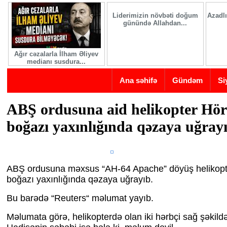
Skip to main content
Liderimizin növbəti doğum
Azadlı
günündə Allahdan...
Ağır cəzalarla İlham Əliyev
medianı susdura...
Ana səhifə
Gündəm
Si
ABŞ ordusuna aid helikopter Hö
boğazı yaxınlığında qəzaya uğray
ABŞ ordusuna məxsus “AH-64 Apache” döyüş helikopt
boğazı yaxınlığında qəzaya uğrayıb.
Bu barədə “Reuters“ məlumat yayıb.
Məlumata görə, helikopterdə olan iki hərbçi sağ şəkildə 