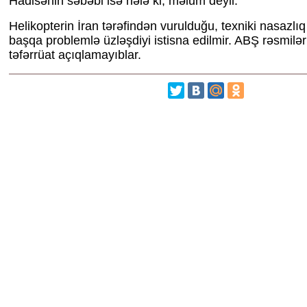
Hadisənin səbəbi isə hələ ki, məlum deyil.
Helikopterin İran tərəfindən vurulduğu, texniki nasazlı
başqa problemlə üzləşdiyi istisna edilmir. ABŞ rəsmiləri
təfərrüat açıqlamayıblar.