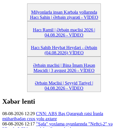
Milyonlarla insan Kərbəla yollarında
Hacı Sahin | Ərbəin ziyarəti - VİDEO
Hacı Ramil | Ərbəin məclisi 2026 |
04.08.2026 - VİDEO
Hacı Sahib Heybət Heydəri - Ərbəin
(04.08.2026) VİDEO
Ərbəin məclisi | Binə İmam Həsən
Məscidi | 3 avqust 2026 - VİDEO
Ərbəin Məclisi | Seyyid Tariyel |
04.08.2026 - VİDEO
Xəbər lenti
08-08-2026 12:29
CNN: ABŞ Baş Qərargah rəisi İranla
müharibədən çıxış yolu axtarır
08-08-2026 12:17
"Şəfa" yoxlama oyunlarında "Neftçi-2" və