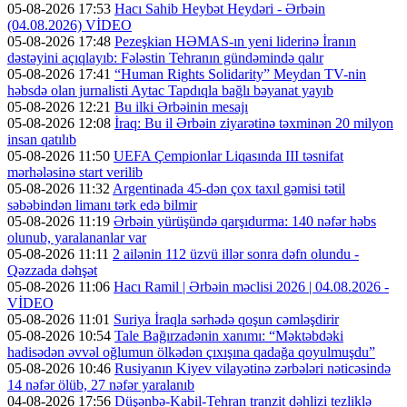
05-08-2026 17:53
Hacı Sahib Heybət Heydəri - Ərbəin
(04.08.2026) VİDEO
05-08-2026 17:48
Pezeşkian HƏMAS-ın yeni liderinə İranın
dəstəyini açıqlayıb: Fələstin Tehranın gündəmində qalır
05-08-2026 17:41
“Human Rights Solidarity” Meydan TV-nin
həbsdə olan jurnalisti Aytac Tapdıqla bağlı bəyanat yayıb
05-08-2026 12:21
Bu ilki Ərbəinin mesajı
05-08-2026 12:08
İraq: Bu il Ərbəin ziyarətinə təxminən 20 milyon
insan qatılıb
05-08-2026 11:50
UEFA Çempionlar Liqasında III təsnifat
mərhələsinə start verilib
05-08-2026 11:32
Argentinada 45-dən çox taxıl gəmisi tətil
səbəbindən limanı tərk edə bilmir
05-08-2026 11:19
Ərbəin yürüşündə qarşıdurma: 140 nəfər həbs
olunub, yaralananlar var
05-08-2026 11:11
2 ailənin 112 üzvü illər sonra dəfn olundu -
Qəzzada dəhşət
05-08-2026 11:06
Hacı Ramil | Ərbəin məclisi 2026 | 04.08.2026 -
VİDEO
05-08-2026 11:01
Suriya İraqla sərhədə qoşun cəmləşdirir
05-08-2026 10:54
Tale Bağırzadənin xanımı: “Məktəbdəki
hadisədən əvvəl oğlumun ölkədən çıxışına qadağa qoyulmuşdu”
05-08-2026 10:46
Rusiyanın Kiyev vilayətinə zərbələri nəticəsində
14 nəfər ölüb, 27 nəfər yaralanıb
04-08-2026 17:56
Düşənbə-Kabil-Tehran tranzit dəhlizi tezliklə