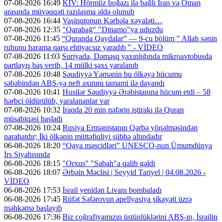
07-08-2026 16:49
KİV: Hörmüz boğazı ilə bağlı İran və Oman
arasında müvəqqəti razılaşma əldə olunub
07-08-2026 16:44
Vaşinqtonun Kərbəla xəyaləti…
07-08-2026 12:35
"Qarabağ" "Dinamo"ya uduzdu
07-08-2026 11:45
“Quranda Qaydalar” — 9-cu bölüm " Allah sənin
ruhunu harama qarşı ehtiyacsız yaradıb " - VİDEO
07-08-2026 11:03
Suriyada, Dəməşq yaxınlığında mikroavtobusda
partlayış baş verib, 14 mülki şəxs yaralanıb
07-08-2026 10:48
Səudiyyə Yəmənin bu ölkəyə hücumu
səbəbindən ABŞ-yə neft axınını tamami ilə dayandı
07-08-2026 10:41
Husilər Səudiyyə Ərəbistanına hücum etdi – 58
hərbçi öldürülüb, yaralananlar var
07-08-2026 10:32
İraqda 20 min nəfərin iştirakı ilə Quran
müsabiqəsi başladı
07-08-2026 10:24
Rusiya Ermənistanın Qərbə yönəlməsindən
narahatdır; İki ölkənin müttəfiqliyi şübhə altındadır
06-08-2026 18:20
“Qaya məscidləri” UNESCO-nun Ümumdünya
İrs Siyahısında
06-08-2026 18:15
"Orxus" "Sabah"a qalib gəldi
06-08-2026 18:07
Ərbəin Məclisi | Seyyid Tariyel | 04.08.2026 -
VİDEO
06-08-2026 17:53
İsrail yenidən Livanı bombaladı
06-08-2026 17:45
Rüfət Səfərovun apellyasiya şikayəti üzrə
məhkəmə başlayıb
06-08-2026 17:36
Biz coğrafiyamızın üstünlüklərini ABŞ-ın, İsrailin