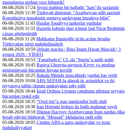
maraqlarına qurban verə bilmərik!
06-08-2026 17:24
Siyasi məhbus bir həftədir "kars"da saxlanılır
06-08-2026 12:39
Türkiyəli diplomat: “Azərbaycan sülh sazişini
Konstitusiya məsələsini sonraya saxlayaraq imzalaya bilər”
06-08-2026 11:43
Husilər Səudiyyə tankerini vurdular
06-08-2026 11:33
Hazırda həbsdə olan ictimai fəal Nicat İbrahimin
cəzası ağırlaşdırılıb
06-08-2026 11:26
Məhkəmə İmamoğlu üçün açılan hesaba
Türkiyədən girişi məhdudlaşdırıb
06-08-2026 10:59
Ərbəin məclisi | Binə İmam Həsən Məscidi | 3
avqust 2026 - VİDEO
06-08-2026 10:53
"Fənərbağça" ÇL-də "Şturm"a qalib gəldi
06-08-2026 10:45
Rusiya Ukrayna paytaxtı Kiyev və ətrafına
genişmiqyaslı hücumlar həyata keçirib
06-08-2026 10:25
Bakıda Mirtağı məscidində yanğın baş verib
06-08-2026 10:04
ABŞ SEPAH-la əlaqəli üç aviaşirkət və iki
təyyarəyə tətbiq olunan sanksiyaları ləğv edib
05-08-2026 18:44
İsrail Ordusu Livanın cənubuna pilotsuz təyyarə
hücumları təşkil edir
05-08-2026 18:35
“Qızıl top”a əsas namizədlər bəlli olub
05-08-2026 18:30
İran Hörmüz boğazı ilə bağlı məlumat yaydı
05-08-2026 18:18
Hikmət Hacıyev Azərbaycanın İranı qardaş ölkə
hesab ediyini bildirərək “Mossad” iddialarını rədd edib
05-08-2026 18:05
Çindən ABŞ-a qarşı sanksiyalar və ixrac
məhdudiyyətləri