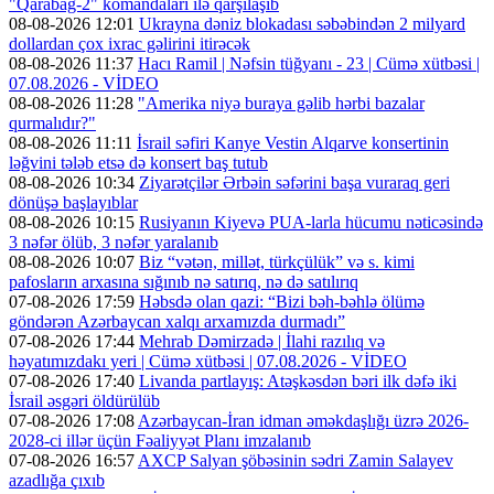
"Qarabağ-2" komandaları ilə qarşılaşıb
08-08-2026 12:01
Ukrayna dəniz blokadası səbəbindən 2 milyard
dollardan çox ixrac gəlirini itirəcək
08-08-2026 11:37
Hacı Ramil | Nəfsin tüğyanı - 23 | Cümə xütbəsi |
07.08.2026 - VİDEO
08-08-2026 11:28
"Amerika niyə buraya gəlib hərbi bazalar
qurmalıdır?"
08-08-2026 11:11
İsrail səfiri Kanye Vestin Alqarve konsertinin
ləğvini tələb etsə də konsert baş tutub
08-08-2026 10:34
Ziyarətçilər Ərbəin səfərini başa vuraraq geri
dönüşə başlayıblar
08-08-2026 10:15
Rusiyanın Kiyevə PUA-larla hücumu nəticəsində
3 nəfər ölüb, 3 nəfər yaralanıb
08-08-2026 10:07
Biz “vətən, millət, türkçülük” və s. kimi
pafosların arxasına sığınıb nə satırıq, nə də satılırıq
07-08-2026 17:59
Həbsdə olan qazi: “Bizi bəh-bəhlə ölümə
göndərən Azərbaycan xalqı arxamızda durmadı”
07-08-2026 17:44
Mehrab Dəmirzadə | İlahi razılıq və
həyatımızdakı yeri | Cümə xütbəsi | 07.08.2026 - VİDEO
07-08-2026 17:40
Livanda partlayış: Atəşkəsdən bəri ilk dəfə iki
İsrail əsgəri öldürülüb
07-08-2026 17:08
Azərbaycan-İran idman əməkdaşlığı üzrə 2026-
2028-ci illər üçün Fəaliyyət Planı imzalanıb
07-08-2026 16:57
AXCP Salyan şöbəsinin sədri Zamin Salayev
azadlığa çıxıb