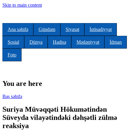
Skip to main content
Ana səhifə
Gündəm
Siyasət
İqtisadiyyat
Sosial
Dünya
Hadisə
Mədəniyyət
İdman
Foto
You are here
Baş səhifə
Suriya Müvəqqəti Hökumətindən
Süveyda vilayətindəki dəhşətli zülmə
reaksiya