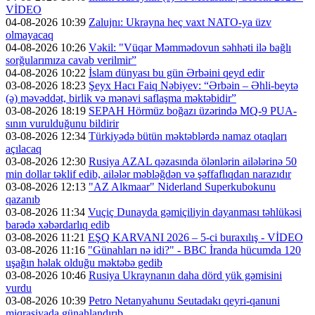
VİDEO
04-08-2026 10:39
Zalujnı: Ukrayna heç vaxt NATO-ya üzv
olmayacaq
04-08-2026 10:26
Vəkil: "Vüqar Məmmədovun səhhəti ilə bağlı
sorğularımıza cavab verilmir”
04-08-2026 10:22
İslam dünyası bu gün Ərbəini qeyd edir
03-08-2026 18:23
Şeyx Hacı Faiq Nəbiyev: “Ərbəin – Əhli-beytə
(ə) məvəddət, birlik və mənəvi saflaşma məktəbidir”
03-08-2026 18:19
SEPAH Hörmüz boğazı üzərində MQ-9 PUA-
sının vurulduğunu bildirir
03-08-2026 12:34
Türkiyədə bütün məktəblərdə namaz otaqları
açılacaq
03-08-2026 12:30
Rusiya AZAL qəzasında ölənlərin ailələrinə 50
min dollar təklif edib, ailələr məbləğdən və şəffaflıqdan narazıdır
03-08-2026 12:13
"AZ Alkmaar" Niderland Superkubokunu
qazanıb
03-08-2026 11:34
Vuçiç Dunayda gəmiçiliyin dayanması təhlükəsi
barədə xəbərdarlıq edib
03-08-2026 11:21
EŞQ KARVANI 2026 – 5-ci buraxılış - VİDEO
03-08-2026 11:16
"Günahları nə idi?" - BBC İranda hücumda 120
uşağın həlak olduğu məktəbə gedib
03-08-2026 10:46
Rusiya Ukraynanın daha dörd yük gəmisini
vurdu
03-08-2026 10:39
Petro Netanyahunu Seutadakı qeyri-qanuni
miqrasiyada günahlandırıb