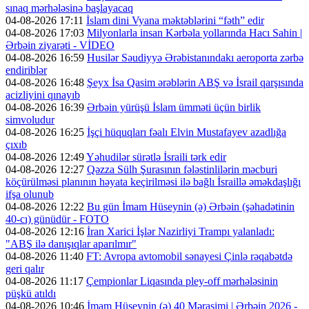
sınaq mərhələsinə başlayacaq
04-08-2026 17:11
İslam dini Vyana məktəblərini “fəth” edir
04-08-2026 17:03
Milyonlarla insan Kərbəla yollarında Hacı Sahin |
Ərbəin ziyarəti - VİDEO
04-08-2026 16:59
Husilər Səudiyyə Ərəbistanındakı aeroporta zərbə
endiriblər
04-08-2026 16:48
Şeyx İsa Qasim ərəblərin ABŞ və İsrail qarşısında
acizliyini qınayıb
04-08-2026 16:39
Ərbəin yürüşü İslam ümməti üçün birlik
simvoludur
04-08-2026 16:25
İşçi hüquqları fəalı Elvin Mustafayev azadlığa
çıxıb
04-08-2026 12:49
Yəhudilər sürətlə İsraili tərk edir
04-08-2026 12:27
Qəzza Sülh Şurasının fələstinlilərin məcburi
köçürülməsi planının həyata keçirilməsi ilə bağlı İsraillə əməkdaşlığı
ifşa olunub
04-08-2026 12:22
Bu gün İmam Hüseynin (ə) Ərbəin (şəhadətinin
40-cı) günüdür - FOTO
04-08-2026 12:16
İran Xarici İşlər Nazirliyi Trampı yalanladı:
"ABŞ ilə danışıqlar aparılmır"
04-08-2026 11:40
FT: Avropa avtomobil sənayesi Çinlə rəqabətdə
geri qalır
04-08-2026 11:17
Çempionlar Liqasında pley-off mərhələsinin
püşkü atıldı
04-08-2026 10:46
İmam Hüseynin (ə) 40 Mərasimi | Ərbəin 2026 -