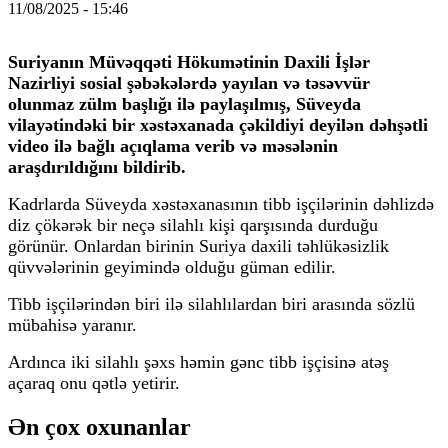
11/08/2025 - 15:46
Suriyanın Müvəqqəti Hökumətinin Daxili İşlər
Nazirliyi sosial şəbəkələrdə yayılan və təsəvvür
olunmaz zülm başlığı ilə paylaşılmış, Süveyda
vilayətindəki bir xəstəxanada çəkildiyi deyilən dəhşətli
video ilə bağlı açıqlama verib və məsələnin
araşdırıldığını bildirib.
Kadrlarda Süveyda xəstəxanasının tibb işçilərinin dəhlizdə
diz çökərək bir neçə silahlı kişi qarşısında durduğu
görünür. Onlardan birinin Suriya daxili təhlükəsizlik
qüvvələrinin geyimində olduğu güman edilir.
Tibb işçilərindən biri ilə silahlılardan biri arasında sözlü
mübahisə yaranır.
Ardınca iki silahlı şəxs həmin gənc tibb işçisinə atəş
açaraq onu qətlə yetirir.
Ən çox oxunanlar