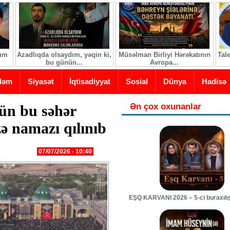
ğum
Azadlıqda olsaydım, yəqin ki,
Müsəlman Birliyi Hərəkatının
Tal
bu günün...
Avropa...
dəm
Siyasət
İqtisadiyyat
Sosial
Dünya
Hadisə
Ən çox oxunanlar
ün bu səhər
 namazı qılınıb
07/07/2026 - 10:40
EŞQ KARVANI 2026 – 5-ci buraxılı