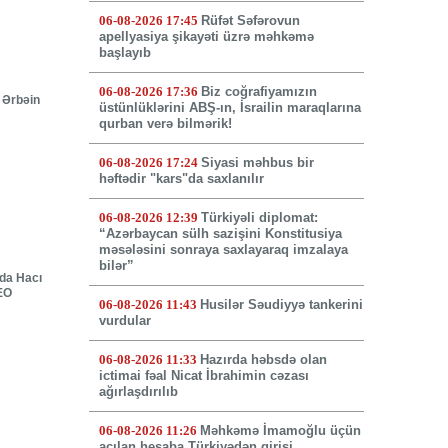
06-08-2026 17:45
Rüfət Səfərovun
apellyasiya şikayəti üzrə məhkəmə
başlayıb
06-08-2026 17:36
Biz coğrafiyamızın
 Ərbəin
üstünlüklərini ABŞ-ın, İsrailin maraqlarına
qurban verə bilmərik!
06-08-2026 17:24
Siyasi məhbus bir
həftədir "kars"da saxlanılır
06-08-2026 12:39
Türkiyəli diplomat:
“Azərbaycan sülh sazişini Konstitusiya
məsələsini sonraya saxlayaraq imzalaya
bilər”
nda Hacı
DEO
06-08-2026 11:43
Husilər Səudiyyə tankerini
vurdular
06-08-2026 11:33
Hazırda həbsdə olan
ictimai fəal Nicat İbrahimin cəzası
ağırlaşdırılıb
06-08-2026 11:26
Məhkəmə İmamoğlu üçün
açılan hesaba Türkiyədən girişi