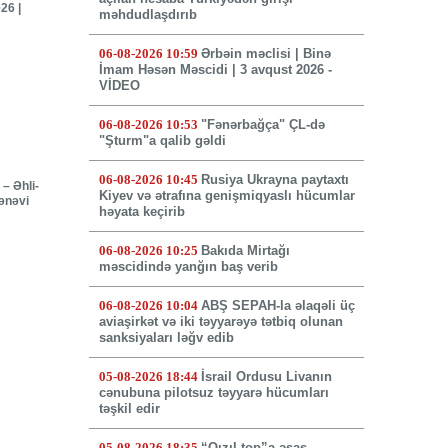
26 |
məhdudlaşdırıb
06-08-2026 10:59
Ərbəin məclisi | Binə
İmam Həsən Məscidi | 3 avqust 2026 -
VİDEO
06-08-2026 10:53
"Fənərbağça" ÇL-də
"Şturm"a qalib gəldi
06-08-2026 10:45
Rusiya Ukrayna paytaxtı
– Əhli-
Kiyev və ətrafına genişmiqyaslı hücumlar
mənəvi
həyata keçirib
06-08-2026 10:25
Bakıda Mirtağı
məscidində yanğın baş verib
06-08-2026 10:04
ABŞ SEPAH-la əlaqəli üç
aviaşirkət və iki təyyarəyə tətbiq olunan
sanksiyaları ləğv edib
05-08-2026 18:44
İsrail Ordusu Livanın
cənubuna pilotsuz təyyarə hücumları
təşkil edir
05-08-2026 18:35
“Qızıl top”a əsas