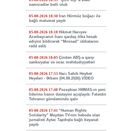
namizədlər bəlli olub
05-08-2026 18:30
İran Hörmüz boğazı ilə
bağlı məlumat yaydı
05-08-2026 18:18
Hikmət Hacıyev
Azərbaycanın İranı qardaş ölkə hesab
ediyini bildirərək “Mossad” iddialarını
rədd edib
05-08-2026 18:05
Çindən ABŞ-a qarşı
sanksiyalar və ixrac məhdudiyyətləri
05-08-2026 17:53
Hacı Sahib Heybət
Heydəri - Ərbəin (04.08.2026) VİDEO
05-08-2026 17:48
Pezeşkian HƏMAS-ın yeni
liderinə İranın dəstəyini açıqlayıb: Fələstin
Tehranın gündəmində qalır
05-08-2026 17:41
“Human Rights
Solidarity” Meydan TV-nin həbsdə olan
jurnalisti Aytac Tapdıqla bağlı bəyanat
yayıb