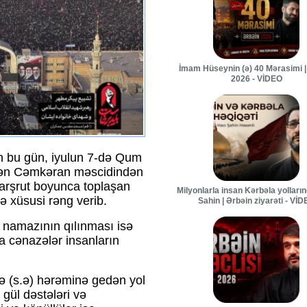
İmam Hüseynin (ə) 40 Mərasimi |
2026 - VİDEO
n bu gün, iyulun 7-də Qum
zdən Cəmkəran məscidindən
rşrut boyunca toplaşan
Milyonlarla insan Kərbəla yolları
 xüsusi rəng verib.
Sahin | Ərbəin ziyarəti - Vİ
 namazının qılınması isə
ra cənazələr insanların
 (s.ə) hərəminə gedən yol
gül dəstələri və