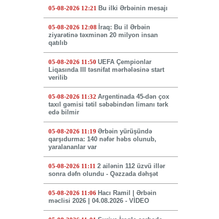
05-08-2026 12:21
Bu ilki Ərbəinin mesajı
05-08-2026 12:08
İraq: Bu il Ərbəin
ziyarətinə təxminən 20 milyon insan
qatılıb
05-08-2026 11:50
UEFA Çempionlar
Liqasında III təsnifat mərhələsinə start
verilib
05-08-2026 11:32
Argentinada 45-dən çox
taxıl gəmisi tətil səbəbindən limanı tərk
edə bilmir
05-08-2026 11:19
Ərbəin yürüşündə
qarşıdurma: 140 nəfər həbs olunub,
yaralananlar var
05-08-2026 11:11
2 ailənin 112 üzvü illər
sonra dəfn olundu - Qəzzada dəhşət
05-08-2026 11:06
Hacı Ramil | Ərbəin
məclisi 2026 | 04.08.2026 - VİDEO