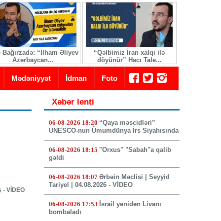
e Bağırzadə: “İlham Əliyev
“Qəlbimiz İran xalqı ilə
İranda yeni 
Azərbaycan...
döyünür” Hacı Tale...
seçi
Mədəniyyət
İdman
Foto
Xəbər lenti
06-08-2026 18:20
“Qaya məscidləri”
UNESCO-nun Ümumdünya İrs Siyahısında
06-08-2026 18:15
"Orxus" "Sabah"a qalib
gəldi
06-08-2026 18:07
Ərbəin Məclisi | Seyyid
Tariyel | 04.08.2026 - VİDEO
ş - VİDEO
06-08-2026 17:53
İsrail yenidən Livanı
bombaladı