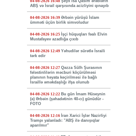
04-08-2026 16:48
Şeyx İsa Qasim ərəblərin
ABŞ və İsrail qarşısında acizliyini qınayıb
04-08-2026 16:39
Ərbəin yürüşü İslam
ümməti üçün birlik simvoludur
04-08-2026 16:25
İşçi hüquqları fəalı Elvin
Mustafayev azadlığa çıxıb
04-08-2026 12:49
Yəhudilər sürətlə İsraili
tərk edir
04-08-2026 12:27
Qəzza Sülh Şurasının
fələstinlilərin məcburi köçürülməsi
planının həyata keçirilməsi ilə bağlı
İsraillə əməkdaşlığı ifşa olunub
04-08-2026 12:22
Bu gün İmam Hüseynin
(ə) Ərbəin (şəhadətinin 40-cı) günüdür -
FOTO
04-08-2026 12:16
İran Xarici İşlər Nazirliyi
Trampı yalanladı: "ABŞ ilə danışıqlar
aparılmır"