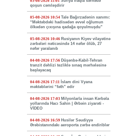
05-08-2026 11:01
Suriya İraqla sərhədə
qoşun cəmləşdirir
05-08-2026 10:54
Tale Bağırzadənin xanımı:
“Məktəbdəki hadisədən əvvəl oğlumun
ölkədən çıxışına qadağa qoyulmuşdu”
05-08-2026 10:46
Rusiyanın Kiyev vilayətinə
zərbələri nəticəsində 14 nəfər ölüb, 27
nəfər yaralanıb
04-08-2026 17:56
Düşənbə-Kabil-Tehran
tranzit dəhlizi tezliklə sınaq mərhələsinə
başlayacaq
04-08-2026 17:11
İslam dini Vyana
məktəblərini “fəth” edir
04-08-2026 17:03
Milyonlarla insan Kərbəla
yollarında Hacı Sahin | Ərbəin ziyarəti -
VİDEO
04-08-2026 16:59
Husilər Səudiyyə
Ərəbistanındakı aeroporta zərbə endiriblər