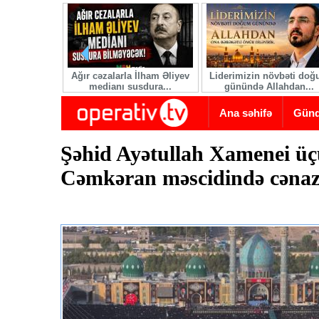
Skip to main content
Ağır cəzalarla İlham Əliyev
Liderimizin növbəti do
medianı susdura...
günündə Allahdan...
Ana səhifə
Gün
Şəhid Ayətullah Xamenei üç
Cəmkəran məscidində cənazə