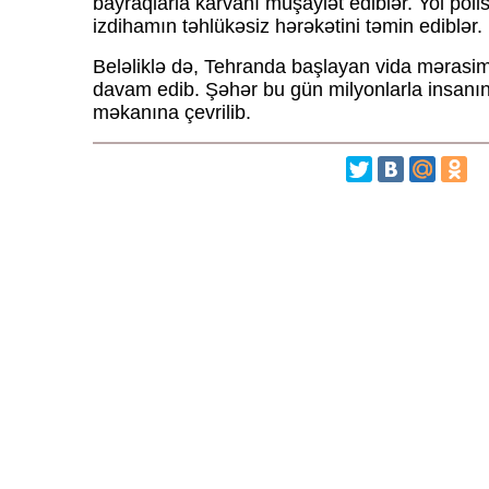
bayraqlarla karvanı müşayiət ediblər. Yol polis
izdihamın təhlükəsiz hərəkətini təmin ediblər.
Beləliklə də, Tehranda başlayan vida mərasim
davam edib. Şəhər bu gün milyonlarla insanın
məkanına çevrilib.