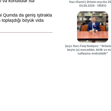
i və könüllülər isə
Hacı Ramil | Ərbəin məclisi 20
04.08.2026 - VİDEO
i Qumda da geniş iştirakla
 toplaşdığı böyük vida
Şeyx Hacı Faiq Nəbiyev: “Ərbəin 
beytə (ə) məvəddət, birlik və 
saflaşma məktəbidir”