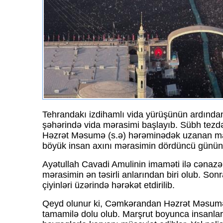
Tehrandakı izdihamlı vida yürüşünün ardında
şəhərində vida mərasimi başlayıb. Sübh te
Həzrət Məsumə (s.ə) hərəminədək uzanan ma
böyük insan axını mərasimin dördüncü gününə
Ayətullah Cavadi Amulinin imaməti ilə cənazə
mərasimin ən təsirli anlarından biri olub. Son
çiyinləri üzərində hərəkət etdirilib.
Qeyd olunur ki, Cəmkərandan Həzrət Məsumə
tamamilə dolu olub. Marşrut boyunca insanlar 