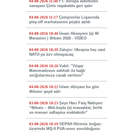
04-08-2026 11:40
FT: Avropa avtomobil
sənayesi Çinlə rəqabətdə geri qalır
04-08-2026 11:17
Çempionlar Liqasında
pley-off mərhələsinin püşkü atıldı
04-08-2026 10:46
İmam Hüseynin (ə) 40
Mərasimi | Ərbəin 2026 - VİDEO
04-08-2026 10:39
Zalujnı: Ukrayna heç vaxt
NATO-ya üzv olmayacaq
04-08-2026 10:26
Vəkil: "Vüqar
Məmmədovun səhhəti ilə bağlı
sorğularımıza cavab verilmir”
04-08-2026 10:22
İslam dünyası bu gün
Ərbəini qeyd edir
03-08-2026 18:23
Şeyx Hacı Faiq Nəbiyev:
“Ərbəin – Əhli-beytə (ə) məvəddət, birlik
və mənəvi saflaşma məktəbidir”
03-08-2026 18:19
SEPAH Hörmüz boğazı
üzərində MQ-9 PUA-sının vurulduğunu