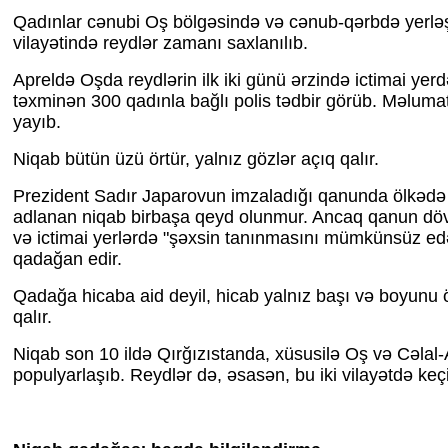
Qadınlar cənubi Oş bölgəsində və cənub-qərbdə yerlə
vilayətində reydlər zamanı saxlanılıb.
Apreldə Oşda reydlərin ilk iki günü ərzində ictimai yer
təxminən 300 qadınla bağlı polis tədbir görüb. Məlumatı
yayıb.
Niqab bütün üzü örtür, yalnız gözlər açıq qalır.
Prezident Sadır Japarovun imzaladığı qanunda ölkədə
adlanan niqab birbaşa qeyd olunmur. Ancaq qanun dövl
və ictimai yerlərdə "şəxsin tanınmasını mümkünsüz ed
qadağan edir.
Qadağa hicaba aid deyil, hicab yalnız başı və boyunu ö
qalır.
Niqab son 10 ildə Qırğızıstanda, xüsusilə Oş və Cəlal
populyarlaşıb. Reydlər də, əsasən, bu iki vilayətdə keçiri