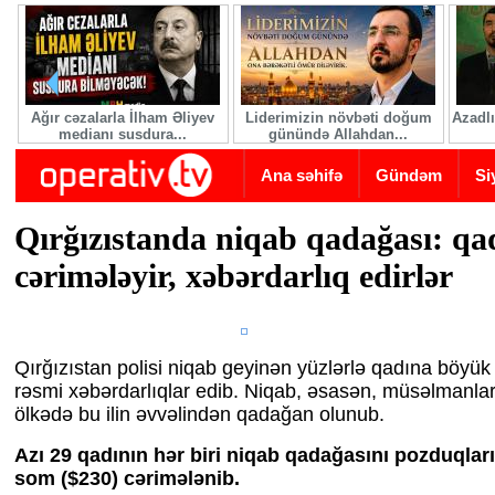
Skip to main content
Ağır cəzalarla İlham Əliyev
Liderimizin növbəti doğum
Azadlı
medianı susdura...
günündə Allahdan...
Ana səhifə
Gündəm
Si
Qırğızıstanda niqab qadağası: qad
cərimələyir, xəbərdarlıq edirlər
Qırğızıstan polisi niqab geyinən yüzlərlə qadına böyük
rəsmi xəbərdarlıqlar edib. Niqab, əsasən, müsəlmanlar
ölkədə bu ilin əvvəlindən qadağan olunub.
Azı 29 qadının hər biri niqab qadağasını pozduqlar
som ($230) cərimələnib.