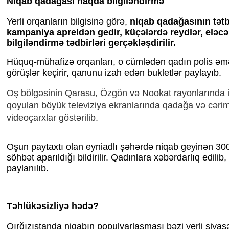
Niqab qadağası haqda bilgiləndirmə
Yerli orqanların bilgisinə görə,
niqab qadağasının tətb
kampaniya apreldən gedir, küçələrdə reydlər, eləcə
bilgiləndirmə tədbirləri gerçəkləşdirilir.
Hüquq-mühafizə orqanları, o cümlədən qadın polis əmək
görüşlər keçirir, qanunu izah edən bukletlər paylayıb.
Oş bölgəsinin Qarasu, Özgön və Nookat rayonlarında i
qoyulan böyük televiziya ekranlarında qadağa və cər
videoçarxlar göstərilib.
Oşun paytaxtı olan eyniadlı şəhərdə niqab geyinən 30
söhbət aparıldığı bildirilir. Qadınlara xəbərdarlıq edilib,
paylanılıb.
Təhlükəsizliyə hədə?
Qırğızıstanda niqabın populyarlaşması bəzi yerli siyasət