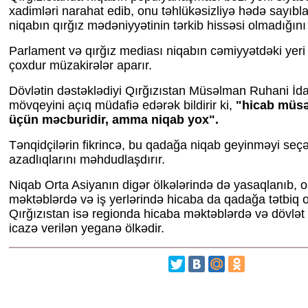
xadimləri narahat edib, onu təhlükəsizliyə hədə sayıblar
niqabın qırğız mədəniyyətinin tərkib hissəsi olmadığını bi
Parlament və qırğız mediası niqabın cəmiyyətdəki yeri
çoxdur müzakirələr aparır.
Dövlətin dəstəklədiyi Qırğızıstan Müsəlman Ruhani İd
mövqeyini açıq müdafiə edərək bildirir ki,
"hicab müsə
üçün məcburidir, amma niqab yox".
Tənqidçilərin fikrincə, bu qadağa niqab geyinməyi seçə
azadlıqlarını məhdudlaşdırır.
Niqab Orta Asiyanın digər ölkələrində də yasaqlanıb, 
məktəblərdə və iş yerlərində hicaba da qadağa tətbiq 
Qırğızıstan isə regionda hicaba məktəblərdə və dövlət 
icazə verilən yeganə ölkədir.