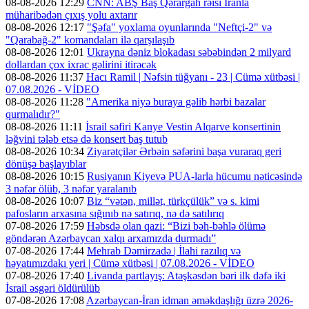
08-08-2026 12:29
CNN: ABŞ Baş Qərargah rəisi İranla
müharibədən çıxış yolu axtarır
08-08-2026 12:17
"Şəfa" yoxlama oyunlarında "Neftçi-2" və
"Qarabağ-2" komandaları ilə qarşılaşıb
08-08-2026 12:01
Ukrayna dəniz blokadası səbəbindən 2 milyard
dollardan çox ixrac gəlirini itirəcək
08-08-2026 11:37
Hacı Ramil | Nəfsin tüğyanı - 23 | Cümə xütbəsi |
07.08.2026 - VİDEO
08-08-2026 11:28
"Amerika niyə buraya gəlib hərbi bazalar
qurmalıdır?"
08-08-2026 11:11
İsrail səfiri Kanye Vestin Alqarve konsertinin
ləğvini tələb etsə də konsert baş tutub
08-08-2026 10:34
Ziyarətçilər Ərbəin səfərini başa vuraraq geri
dönüşə başlayıblar
08-08-2026 10:15
Rusiyanın Kiyevə PUA-larla hücumu nəticəsində
3 nəfər ölüb, 3 nəfər yaralanıb
08-08-2026 10:07
Biz “vətən, millət, türkçülük” və s. kimi
pafosların arxasına sığınıb nə satırıq, nə də satılırıq
07-08-2026 17:59
Həbsdə olan qazi: “Bizi bəh-bəhlə ölümə
göndərən Azərbaycan xalqı arxamızda durmadı”
07-08-2026 17:44
Mehrab Dəmirzadə | İlahi razılıq və
həyatımızdakı yeri | Cümə xütbəsi | 07.08.2026 - VİDEO
07-08-2026 17:40
Livanda partlayış: Atəşkəsdən bəri ilk dəfə iki
İsrail əsgəri öldürülüb
07-08-2026 17:08
Azərbaycan-İran idman əməkdaşlığı üzrə 2026-