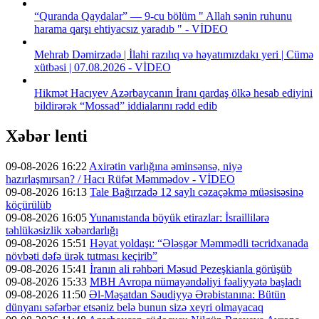
“Quranda Qaydalar” — 9-cu bölüm " Allah sənin ruhunu
harama qarşı ehtiyacsız yaradıb " - VİDEO
Mehrab Dəmirzadə | İlahi razılıq və həyatımızdakı yeri | Cümə
xütbəsi | 07.08.2026 - VİDEO
Hikmət Hacıyev Azərbaycanın İranı qardaş ölkə hesab ediyini
bildirərək “Mossad” iddialarını rədd edib
Xəbər lenti
09-08-2026 16:22
Axirətin varlığına əminsənsə, niyə
hazırlaşmırsan? / Hacı Rüfət Məmmədov - VİDEO
09-08-2026 16:13
Tale Bağırzadə 12 saylı cəzaçəkmə müəsisəsinə
köçürülüb
09-08-2026 16:05
Yunanıstanda böyük etirazlar: İsraillilərə
təhlükəsizlik xəbərdarlığı
09-08-2026 15:51
Həyat yoldaşı: “Ələsgər Məmmədli təcridxanada
növbəti dəfə ürək tutması keçirib”
09-08-2026 15:41
İranın ali rəhbəri Məsud Pezeşkianla görüşüb
09-08-2026 15:33
MBH Avropa nümayəndəliyi fəaliyyətə başladı
09-08-2026 11:50
Əl-Məşatdan Səudiyyə Ərəbistanına: Bütün
dünyanı səfərbər etsəniz belə bunun sizə xeyri olmayacaq