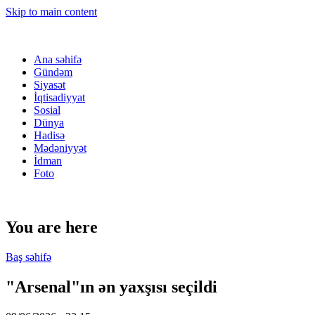
Skip to main content
Ana səhifə
Gündəm
Siyasət
İqtisadiyyat
Sosial
Dünya
Hadisə
Mədəniyyət
İdman
Foto
You are here
Baş səhifə
"Arsenal"ın ən yaxşısı seçildi