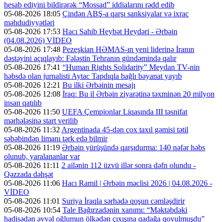
hesab ediyini bildirərək “Mossad” iddialarını rədd edib
05-08-2026 18:05
Çindən ABŞ-a qarşı sanksiyalar və ixrac
məhdudiyyətləri
05-08-2026 17:53
Hacı Sahib Heybət Heydəri - Ərbəin
(04.08.2026) VİDEO
05-08-2026 17:48
Pezeşkian HƏMAS-ın yeni liderinə İranın
dəstəyini açıqlayıb: Fələstin Tehranın gündəmində qalır
05-08-2026 17:41
“Human Rights Solidarity” Meydan TV-nin
həbsdə olan jurnalisti Aytac Tapdıqla bağlı bəyanat yayıb
05-08-2026 12:21
Bu ilki Ərbəinin mesajı
05-08-2026 12:08
İraq: Bu il Ərbəin ziyarətinə təxminən 20 milyon
insan qatılıb
05-08-2026 11:50
UEFA Çempionlar Liqasında III təsnifat
mərhələsinə start verilib
05-08-2026 11:32
Argentinada 45-dən çox taxıl gəmisi tətil
səbəbindən limanı tərk edə bilmir
05-08-2026 11:19
Ərbəin yürüşündə qarşıdurma: 140 nəfər həbs
olunub, yaralananlar var
05-08-2026 11:11
2 ailənin 112 üzvü illər sonra dəfn olundu -
Qəzzada dəhşət
05-08-2026 11:06
Hacı Ramil | Ərbəin məclisi 2026 | 04.08.2026 -
VİDEO
05-08-2026 11:01
Suriya İraqla sərhədə qoşun cəmləşdirir
05-08-2026 10:54
Tale Bağırzadənin xanımı: “Məktəbdəki
hadisədən əvvəl oğlumun ölkədən çıxışına qadağa qoyulmuşdu”