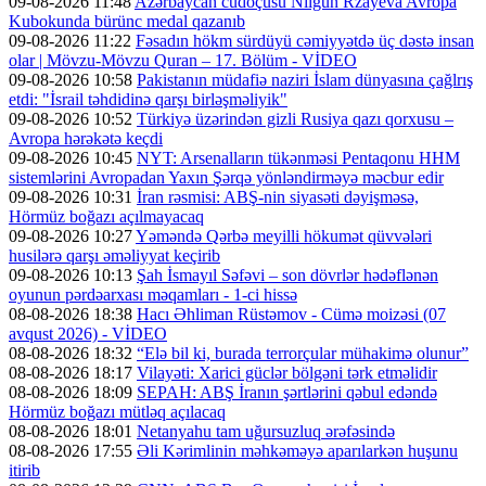
09-08-2026 11:48
Azərbaycan cüdoçusu Nilgün Rzayeva Avropa
Kubokunda bürünc medal qazanıb
09-08-2026 11:22
Fəsadın hökm sürdüyü cəmiyyətdə üç dəstə insan
olar | Mövzu-Mövzu Quran – 17. Bölüm - VİDEO
09-08-2026 10:58
Pakistanın müdafiə naziri İslam dünyasına çağlrış
etdi: "İsrail təhdidinə qarşı birləşməliyik"
09-08-2026 10:52
Türkiyə üzərindən gizli Rusiya qazı qorxusu –
Avropa hərəkətə keçdi
09-08-2026 10:45
NYT: Arsenalların tükənməsi Pentaqonu HHM
sistemlərini Avropadan Yaxın Şərqə yönləndirməyə məcbur edir
09-08-2026 10:31
İran rəsmisi: ABŞ-nin siyasəti dəyişməsə,
Hörmüz boğazı açılmayacaq
09-08-2026 10:27
Yəməndə Qərbə meyilli hökumət qüvvələri
husilərə qarşı əməliyyat keçirib
09-08-2026 10:13
Şah İsmayıl Səfəvi – son dövrlər hədəflənən
oyunun pərdəarxası məqamları - 1-ci hissə
08-08-2026 18:38
Hacı Əhliman Rüstəmov - Cümə moizəsi (07
avqust 2026) - VİDEO
08-08-2026 18:32
“Elə bil ki, burada terrorçular mühakimə olunur”
08-08-2026 18:17
Vilayəti: Xarici güclər bölgəni tərk etməlidir
08-08-2026 18:09
SEPAH: ABŞ İranın şərtlərini qəbul edəndə
Hörmüz boğazı mütləq açılacaq
08-08-2026 18:01
Netanyahu tam uğursuzluq ərəfəsində
08-08-2026 17:55
Əli Kərimlinin məhkəməyə aparılarkən huşunu
itirib