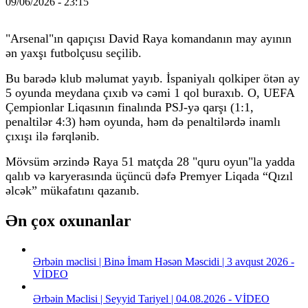
09/06/2026 - 23:15
"Arsenal"ın qapıçısı David Raya komandanın may ayının
ən yaxşı futbolçusu seçilib.
Bu barədə klub məlumat yayıb. İspaniyalı qolkiper ötən ay
5 oyunda meydana çıxıb və cəmi 1 qol buraxıb. O, UEFA
Çempionlar Liqasının finalında PSJ-yə qarşı (1:1,
penaltilər 4:3) həm oyunda, həm də penaltilərdə inamlı
çıxışı ilə fərqlənib.
Mövsüm ərzində Raya 51 matçda 28 "quru oyun"la yadda
qalıb və karyerasında üçüncü dəfə Premyer Liqada “Qızıl
əlcək” mükafatını qazanıb.
Ən çox oxunanlar
Ərbəin məclisi | Binə İmam Həsən Məscidi | 3 avqust 2026 -
VİDEO
Ərbəin Məclisi | Seyyid Tariyel | 04.08.2026 - VİDEO