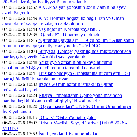
2028-ci illər üçün Fəaliyyət Planı imzalanıb
07-08-2026 16:57
AXCP Salyan şöbəsinin sədri Zamin Salayev
azadlığa çıxıb
07-08-2026 16:49
KİV: Hörmüz boğazı ilə bağlı İran və Oman
arasında müvəqqəti razılaşma əldə olunub
07-08-2026 16:44
Vaşinqtonun Kərbəla xəyaləti…
07-08-2026 12:35
"Qarabağ" "Dinamo"ya uduzdu
07-08-2026 11:45
“Quranda Qaydalar” — 9-cu bölüm " Allah sənin
ruhunu harama qarşı ehtiyacsız yaradıb " - VİDEO
07-08-2026 11:03
Suriyada, Dəməşq yaxınlığında mikroavtobusda
partlayış baş verib, 14 mülki şəxs yaralanıb
07-08-2026 10:48
Səudiyyə Yəmənin bu ölkəyə hücumu
səbəbindən ABŞ-yə neft axınını tamami ilə dayandı
07-08-2026 10:41
Husilər Səudiyyə Ərəbistanına hücum etdi – 58
hərbçi öldürülüb, yaralananlar var
07-08-2026 10:32
İraqda 20 min nəfərin iştirakı ilə Quran
müsabiqəsi başladı
07-08-2026 10:24
Rusiya Ermənistanın Qərbə yönəlməsindən
narahatdır; İki ölkənin müttəfiqliyi şübhə altındadır
06-08-2026 18:20
“Qaya məscidləri” UNESCO-nun Ümumdünya
İrs Siyahısında
06-08-2026 18:15
"Orxus" "Sabah"a qalib gəldi
06-08-2026 18:07
Ərbəin Məclisi | Seyyid Tariyel | 04.08.2026 -
VİDEO
06-08-2026 17:53
İsrail yenidən Livanı bombaladı