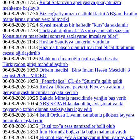
06-08-2026 17:45
Rüfət Səfərovun apellyasiya şikayəti üzrə
məhkəmə başlayıb
06-08-2026 17:36
Biz coğrafiyamızın üstünlüklərini ABŞ-ın, İsrailin
maraqlarına qurban verə bilmərik!
06-08-2026 17:24
Siyasi məhbus bir həftədir "kars"da saxlanılır
06-08-2026 12:39
Türkiyəli diplomat: “Azərbaycan sülh sazişini
Konstitusiya məsələsini sonraya saxlayaraq imzalaya bilər”
06-08-2026 11:43
Husilər Səudiyyə tankerini vurdular
06-08-2026 11:33
Hazırda həbsdə olan ictimai fəal Nicat İbrahimin
cəzası ağırlaşdırılıb
06-08-2026 11:26
Məhkəmə İmamoğlu üçün açılan hesaba
Türkiyədən girişi məhdudlaşdırıb
06-08-2026 10:59
Ərbəin məclisi | Binə İmam Həsən Məscidi | 3
avqust 2026 - VİDEO
06-08-2026 10:53
"Fənərbağça" ÇL-də "Şturm"a qalib gəldi
06-08-2026 10:45
Rusiya Ukrayna paytaxtı Kiyev və ətrafına
genişmiqyaslı hücumlar həyata keçirib
06-08-2026 10:25
Bakıda Mirtağı məscidində yanğın baş verib
06-08-2026 10:04
ABŞ SEPAH-la əlaqəli üç aviaşirkət və iki
təyyarəyə tətbiq olunan sanksiyaları ləğv edib
05-08-2026 18:44
İsrail Ordusu Livanın cənubuna pilotsuz təyyarə
hücumları təşkil edir
05-08-2026 18:35
“Qızıl top”a əsas namizədlər bəlli olub
05-08-2026 18:30
İran Hörmüz boğazı ilə bağlı məlumat yaydı
05-08-2026 18:18
Hikmət Hacıyev Azərbaycanın İranı qardaş ölkə