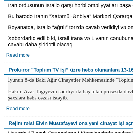
İran ordusunun İsrailə qarşı hərbi əməliyyatları başa 
Bu barədə İranın "Xatəmül-Ənbiya" Mərkəzi Qərargah
Bəyanatda, İsrailə “ağrılı” tərzdə cavab verildiyi və əmə
Xəbərdarlıq edilib ki, İsrail İrana və Livanın cənubu
cavabı daha şiddətli olacaq.
Read more
about İran İsrailə zərbələri dayandırıb, Livana h
edib
Prokuror "Toplum TV işi” üzrə həbs olunanlara 13-16 
İyunun 8-də Bakı Ağır Cinayətlər Məhkəməsində "Toplum 
Hakim Azər Tağıyevin sədrliyi ilə baş tutan prosesdə dövlə
şəxslərə həbs cəzası istəyib.
Read more
about Prokuror "Toplum TV işi” üzrə həbs olunanla
Rejim rəisi Elvin Mustafayevi ona yeni cinayət işi a