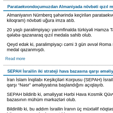
Parataekvondoçumuzdan Almaniyada növbəti qızıl m
Almaniyanın Nürnberq şəhərində keçirilən parataekv
kiloqram) növbəti uğura imza atıb.
20 yaşlı paralimpiyaçı yarımfinalda türkiyəli Hamza T
qələbə qazanaraq qızıl medala sahib olub.
Qeyd edək ki, paralimpiyaçı cəmi 3 gün əvvəl Roma ş
medal qazanmışdı.
Read more
about Parataekvondoçumuzdan Almaniyada növbə
SEPAH İsrailin iki strateji hava bazasına qarşı əməli
İran İslam İnqilabı Keşikçiləri Korpusu (SEPAH) İsrai
qarşı “Nəsr” əməliyyatına başlandığını açıqlayıb.
SEPAH bildirib ki, əməliyyat Hərbi Hava Kosmik Qüvvə
bazasının mühüm mərkəzləri olub.
Bildirilib ki, bu addım İsrailin İranın üç müxtəlif nöq