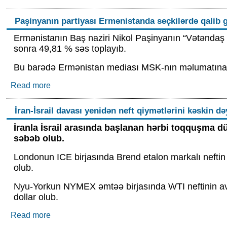
Paşinyanın partiyası Ermənistanda seçkilərdə qalib g
Ermənistanın Baş naziri Nikol Paşinyanın “Vətəndaş m
sonra 49,81 % səs toplayıb.
Bu barədə Ermənistan mediası MSK-nın məlumatına i
Read more
about Paşinyanın partiyası Ermənistanda seçkilər
İran-İsrail davası yenidən neft qiymətlərini kəskin də
İranla İsrail arasında başlanan hərbi toqquşma d
səbəb olub.
Londonun ICE birjasında Brend etalon markalı neftin 
olub.
Nyu-Yorkun NYMEX əmtəə birjasında WTI neftinin avq
dollar olub.
Read more
about İran-İsrail davası yenidən neft qiymətlərini 