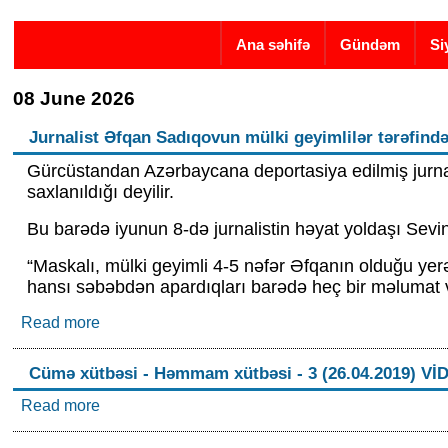
Skip to main content
Ana səhifə
Gündəm
Si
08 June 2026
Jurnalist Əfqan Sadıqovun mülki geyimlilər tərəfindən
Gürcüstandan Azərbaycana deportasiya edilmiş jurnal
saxlanıldığı deyilir.
Bu barədə iyunun 8-də jurnalistin həyat yoldaşı Sev
“Maskalı, mülki geyimli 4-5 nəfər Əfqanın olduğu yer
hansı səbəbdən apardıqları barədə heç bir məlumat v
Read more
about Jurnalist Əfqan Sadıqovun mülki geyimlilər t
Cümə xütbəsi - Həmmam xütbəsi - 3 (26.04.2019) Vİ
Read more
about Cümə xütbəsi - Həmmam xütbəsi - 3 (26.0