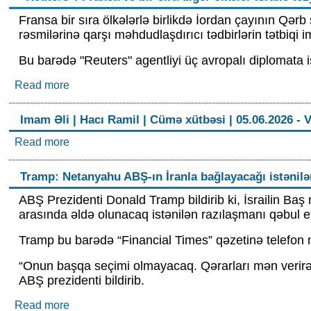
Fransa bir sıra ölkələrlə birlikdə İordan çayının Qərb s
rəsmilərinə qarşı məhdudlaşdırıcı tədbirlərin tətbiqi 
Bu barədə "Reuters" agentliyi üç avropalı diplomata 
Read more
about "Reuters": Fransa və bir sıra digər ölkələr İs
Imam Əli | Hacı Ramil | Cümə xütbəsi | 05.06.2026 -
Read more
about Imam Əli | Hacı Ramil | Cümə xütbəsi | 05
Tramp: Netanyahu ABŞ-ın İranla bağlayacağı istənilə
ABŞ Prezidenti Donald Tramp bildirib ki, İsrailin B
arasında əldə olunacaq istənilən razılaşmanı qəbul e
Tramp bu barədə “Financial Times” qəzetinə telefon
“Onun başqa seçimi olmayacaq. Qərarları mən verirə
ABŞ prezidenti bildirib.
Read more
about Tramp: Netanyahu ABŞ-ın İranla bağlayacağı