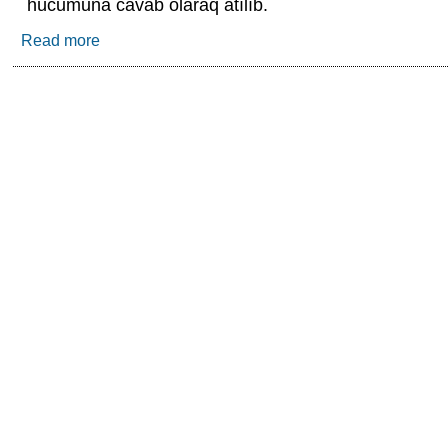
hücumuna cavab olaraq atılıb.
Read more
about SEPAH İsrailin iki strateji hava bazasına q