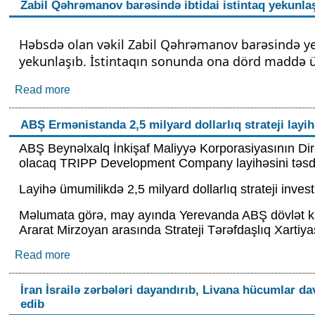
Zabil Qəhrəmanov barəsində ibtidai istintaq yekunla
Həbsdə olan vəkil Zabil Qəhrəmanov barəsində yed
yekunlaşıb. İstintaqın sonunda ona dörd maddə üz
Read more
about Zabil Qəhrəmanov barəsində ibtidai istinta
ABŞ Ermənistanda 2,5 milyard dollarlıq strateji layih
ABŞ Beynəlxalq İnkişaf Maliyyə Korporasiyasının Di
olacaq TRIPP Development Company layihəsini təsdi
Layihə ümumilikdə 2,5 milyard dollarlıq strateji invest
Məlumata görə, may ayında Yerevanda ABŞ dövlət kati
Ararat Mirzoyan arasında Strateji Tərəfdaşlıq Xartiya
Read more
about ABŞ Ermənistanda 2,5 milyard dollarlıq stra
İran İsrailə zərbələri dayandırıb, Livana hücumlar da
edib