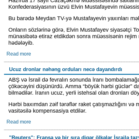
Hazırda 17 saylı Cəzaçəkmə Müəssisəsində saxlanılan
Konfederasiyasının üzvü Elvin Mustafayevin müəssisə rə
Bu barədə Meydan TV-yə Mustafayevin yaxınları məl
Onların sözlərinə görə, Elvin Mustafayev siyasətçi To
münasibətə etiraz etdikdən sonra müəssisənin rejim r
hədələyib.
Read more
about Rejim rəisi Elvin Mustafayevi ona yeni cin
Ucuz dronlar nəhəng orduları necə dayandırdı
ABŞ və İsrail də fevralın sonunda İranı bombalamağ
çökəcəyini düşünürdü. Amma “böyük hərbi güclər” daha
bilmədilər. İranın ucuz, yerli istehsal olan dronları 
Hərbi baxımdan zəif tərəflər raket çatışmazlığını və
vasitəsilə kompensasiya etdilər.
Read more
about Ucuz dronlar nəhəng orduları necə dayandı
"Reuters": Fransa və bir sıra digər ölkələr İsrailə təz